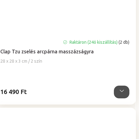
A
Raktáron (24ó kiszállítás)
(2 db)
termék
Clap Tzu zselés arcpárna masszázságyra
átlagos
értékelése
28 x 28 x 3 cm / 2 szín
5-
ből
4,9
csillag.
16 490 Ft