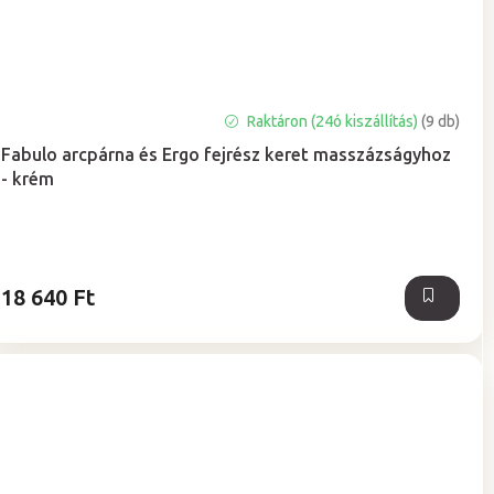
A
Raktáron (24ó kiszállítás)
(9 db)
termék
Fabulo arcpárna és Ergo fejrész keret masszázságyhoz
átlagos
- krém
értékelése
5-
ből
5,0
csillag.
18 640 Ft