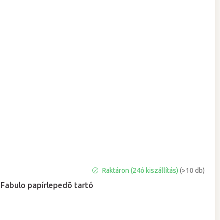
A
Raktáron (24ó kiszállítás)
(>10 db)
termék
Fabulo papírlepedõ tartó
átlagos
értékelése
5-
ből