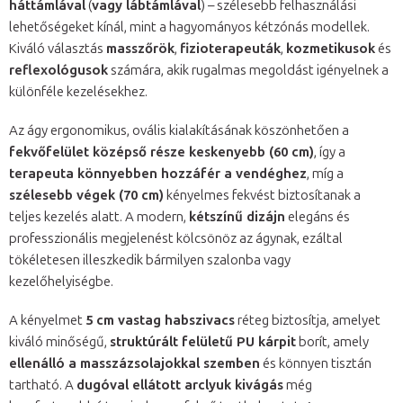
háttámlával
(
vagy lábtámlával
) – szélesebb felhasználási
lehetőségeket kínál, mint a hagyományos kétzónás modellek.
Kiváló választás
masszőrök
,
fizioterapeuták
,
kozmetikusok
és
reflexológusok
számára, akik rugalmas megoldást igényelnek a
különféle kezelésekhez.
Az ágy ergonomikus, ovális kialakításának köszönhetően a
fekvőfelület középső része keskenyebb (60 cm)
, így a
terapeuta könnyebben hozzáfér a vendéghez
, míg a
szélesebb végek (70 cm)
kényelmes fekvést biztosítanak a
teljes kezelés alatt. A modern,
kétszínű dizájn
elegáns és
professzionális megjelenést kölcsönöz az ágynak, ezáltal
tökéletesen illeszkedik bármilyen szalonba vagy
kezelőhelyiségbe.
A kényelmet
5 cm vastag habszivacs
réteg biztosítja, amelyet
kiváló minőségű,
struktúrált felületű PU kárpit
borít, amely
ellenálló a masszázsolajokkal szemben
és könnyen tisztán
tartható. A
dugóval ellátott arclyuk kivágás
még