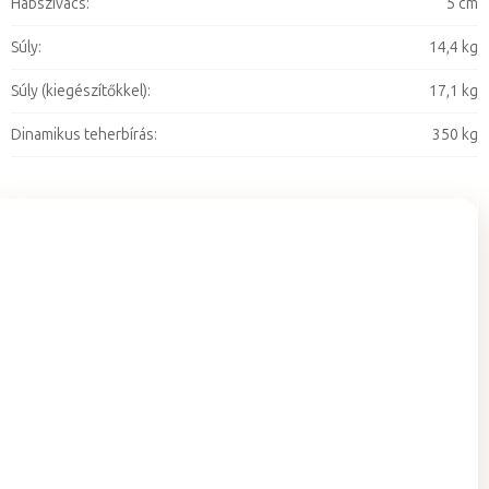
Habszivacs
:
5 cm
Súly
:
14,4 kg
Súly (kiegészítőkkel)
:
17,1 kg
Dinamikus teherbírás
:
350 kg