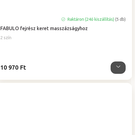
Raktáron (24ó kiszállítás)
(5 db)
FABULO fejrész keret masszázságyhoz
2 szín
10 970 Ft