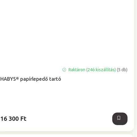
A
Raktáron (24ó kiszállítás)
(5 db)
termék
HABYS® papírlepedő tartó
átlagos
értékelése
5-
ből
5,0
csillag.
16 300 Ft