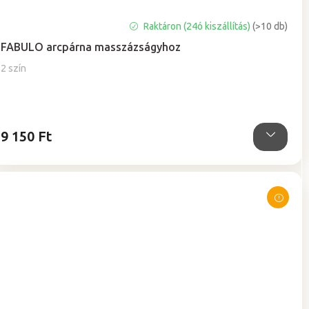
A
Raktáron (24ó kiszállítás)
(>10 db)
termék
FABULO arcpárna masszázságyhoz
átlagos
értékelése
2 szín
5-
ből
5,0
csillag.
9 150 Ft