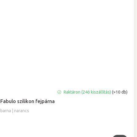
A
Raktáron (24ó kiszállítás)
(>10 db)
termék
Fabulo szilikon fejpárna
átlagos
értékelése
barna | narancs
5-
ből
5,0
csillag.