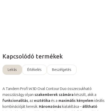
a terapeutának a
vendéghez
.
Részletes információ
Kérdés
Kapcsolódó termékek
Leírás
Értékelés
Beszélgetés
A Tandem Profi W3D Oval Contour Duo összecsukható
masszázságy olyan
szakemberek számára
készült, akik a
funkcionalitás
, az
esztétika
és a
maximális kényelem
ideális
kombinációját keresik.
Háromzónás
kialakítása –
állítható