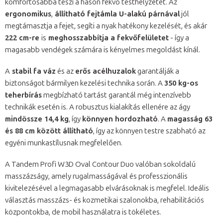
komfortosabbá teszi a hason fekvő testhelyzetet. Az
ergonomikus
,
állítható fejtámla U-alakú párnával
jól
megtámasztja a fejet, segíti a nyak hatékony kezelését, és akár
222 cm-re
is
meghosszabbítja a fekvőfelületet
- így a
magasabb vendégek számára is kényelmes megoldást kínál.
A
stabil fa váz
és az
erős acélhuzalok
garantálják a
biztonságot bármilyen kezelési technika során. A
350 kg-os
teherbírás
megbízható tartást garantál még intenzívebb
technikák esetén is. A robusztus kialakítás ellenére az ágy
mindössze 14,4 kg
, így
könnyen hordozható
. A
magasság 63
és 88 cm között állítható
, így az könnyen testre szabható az
egyéni munkastílusnak megfelelően.
A Tandem Profi W3D Oval Contour Duo valóban sokoldalú
masszázságy, amely rugalmasságával és professzionális
kivitelezésével a legmagasabb elvárásoknak is megfelel. Ideális
választás masszázs- és kozmetikai szalonokba, rehabilitációs
központokba, de mobil használatra is tökéletes.