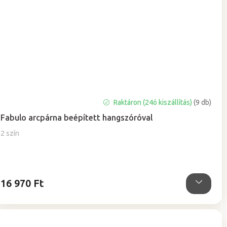
Raktáron (24ó kiszállítás)
(9 db)
Fabulo arcpárna beépített hangszóróval
2 szín
16 970 Ft