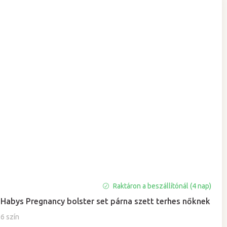
A
Raktáron a beszállítónál (4 nap)
termék
Habys Pregnancy bolster set párna szett terhes nőknek
átlagos
értékelése
6 szín
5-