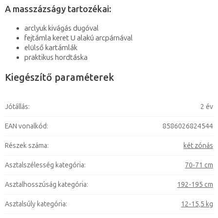
A masszázságy tartozékai:
arclyuk kivágás dugóval
fejtámla keret U alakú arcpárnával
elülső kartámlák
praktikus hordtáska
Kiegészítő paraméterek
Jótállás
:
2 év
EAN vonalkód
:
8586026824544
Részek száma
:
két zónás
Asztalszélesség kategória
:
70-71 cm
Asztalhosszúság kategória
:
192-195 cm
Asztalsúly kategória
:
12-15,5 kg