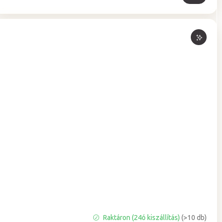
A
Raktáron (24ó kiszállítás)
(>10 db)