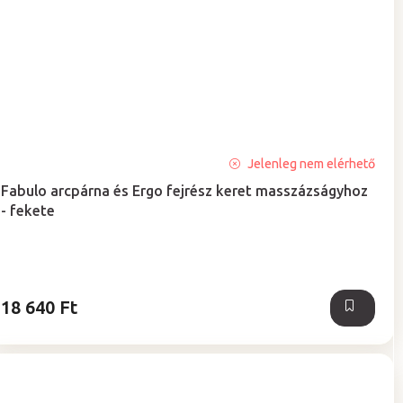
A
Jelenleg nem elérhető
termék
Fabulo arcpárna és Ergo fejrész keret masszázságyhoz
átlagos
- fekete
értékelése
5-
ből
5,0
csillag.
18 640 Ft