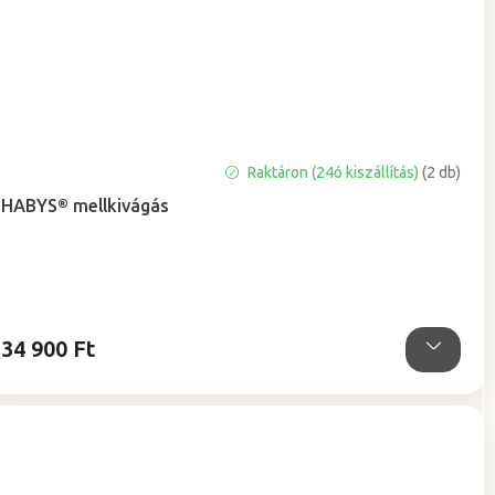
A
Raktáron (24ó kiszállítás)
(2 db)
termék
HABYS® mellkivágás
átlagos
értékelése
5-
ből
5,0
csillag.
34 900 Ft