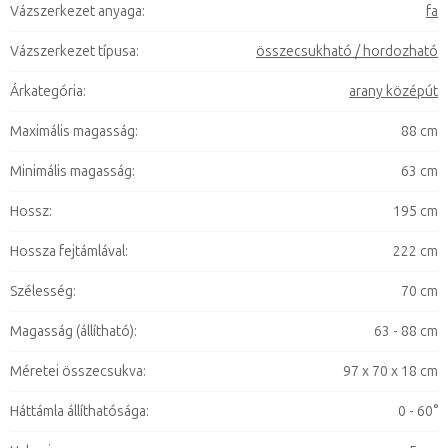
Vázszerkezet anyaga
:
fa
Vázszerkezet típusa
:
összecsukható / hordozható
Árkategória
:
arany középút
Maximális magasság
:
88 cm
Minimális magasság
:
63 cm
Hossz
:
195 cm
Hossza fejtámlával
:
222 cm
Szélesség
:
70 cm
Magasság (állítható)
:
63 - 88 cm
Méretei összecsukva
:
97 x 70 x 18 cm
Háttámla állíthatósága
:
0 - 60°