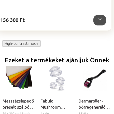
ből
5,0
csillag.
156 300 Ft
High-contrast mode
Ezeket a termékeket ajánljuk Önnek
Masszázslepedő
Fabulo
Dermaroller -
préselt szálból,
Mushroom
bőrregeneráló
5db
gomba alakú
tűs henger
80 x 200 cm | 8 szín
4 szín
3 fajta