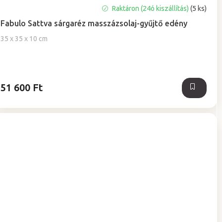
A
Raktáron (24ó kiszállítás)
(5 ks)
termék
Fabulo Sattva sárgaréz masszázsolaj-gyűjtő edény
átlagos
értékelése
35 x 35 x 10 cm
5-
ből
0,0
csillag.
51 600 Ft