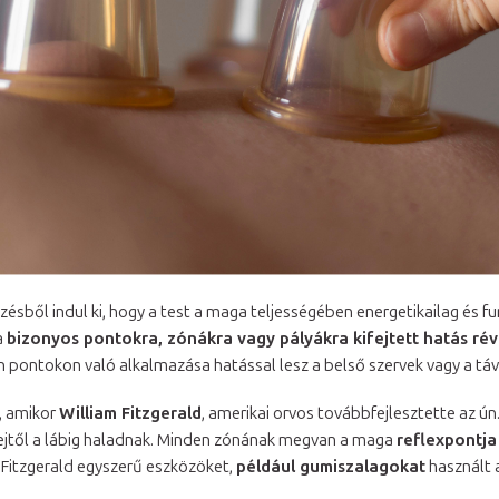
zésből indul ki, hogy a test a maga teljességében energetikailag és f
a
bizonyos pontokra, zónákra vagy pályákra kifejtett hatás révé
en pontokon való alkalmazása hatással lesz a belső szervek vagy a tá
e, amikor
William Fitzgerald
, amerikai orvos továbbfejlesztette az ún
fejtől a lábig haladnak. Minden zónának megvan a maga
reflexpontja
r Fitzgerald egyszerű eszközöket,
például gumiszalagokat
használt 