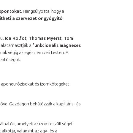
expontokat
. Hangsúlyozta, hogy a
ítheti a szervezet öngyógyító
ául
Ida Rolfot, Thomas Myerst, Tom
 alátámasztják a
funkcionális mágneses
ak végig az egész emberi testen. A
lentőségük.
t, aponeurózisokat és izomkötegeket
zőve. Gazdagon behálózzák a kapilláris- és
lálhatók, amelyek az izomfeszültséget
 alkotja, valamint az agy- és a