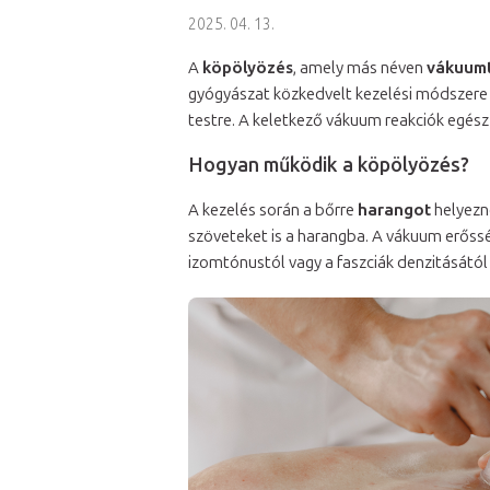
2025. 04. 13.
A
köpölyözés
, amely más néven
vákuumt
gyógyászat közkedvelt kezelési módszere i
testre. A keletkező vákuum reakciók egész s
Hogyan működik a köpölyözés?
A kezelés során a bőrre
harangot
helyezn
szöveteket is a harangba. A vákuum erőssé
izomtónustól vagy a faszciák denzitásától 