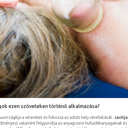
angok ezen szöveteken történő alkalmazása?
uum tágítja a vérereket és fokozza az adott hely vérellátását.
Javítj
dményezi, valamint felgyorsítja az anyagcsere hulladékanyagainak és