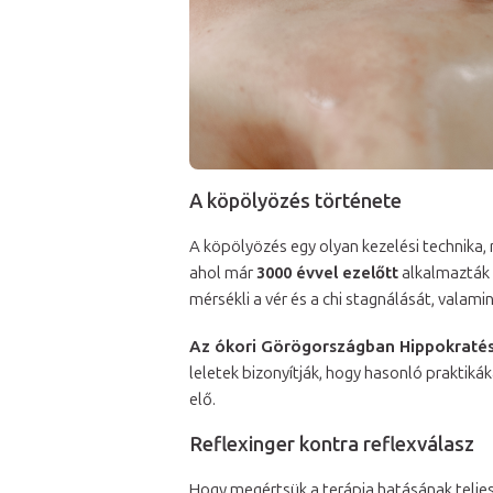
A köpölyözés története
A köpölyözés egy olyan kezelési technika, 
ahol már
3000 évvel ezelőtt
alkalmazták 
mérsékli a vér és a chi stagnálását, valamin
Az ókori Görögországban Hippokratész 
leletek bizonyítják, hogy hasonló praktiká
elő.
Reflexinger kontra reflexválasz
Hogy megértsük a terápia hatásának teljes