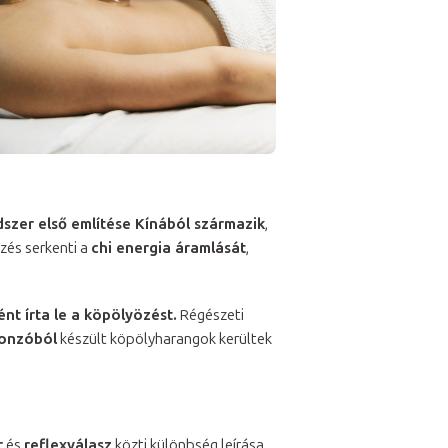
szer első említése Kínából származik
,
zés serkenti a
chi energia áramlását
,
t írta le a köpölyözést.
Régészeti
onzóból
készült köpölyharangok kerültek
r
és
reflexválasz
közti különbség leírása.