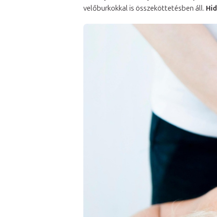
velőburkokkal is összeköttetésben áll.
Hid