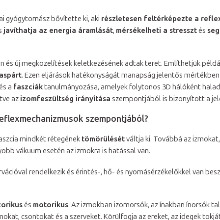
ai gyógytornász bővítette ki, aki
részletesen feltérképezte a refl
ás
javíthatja az energia áramlását
,
mérsékelheti a stresszt
és
seg
 és új megközelítések keletkezésének adtak teret. Említhetjük péld
aspárt
. Ezen eljárások hatékonyságát manapság jelentős mértékben
 és a
faszciák
tanulmányozása, amelyek folytonos 3D hálóként haladn
letve az
izomfeszültség irányítása
szempontjából is bizonyított a je
reflexmechanizmusok szempontjából?
i faszcia mindkét rétegének
tömörülését
váltja ki. Továbbá az izmoka
yobb vákuum esetén az izmokra is hatással van.
rvációval rendelkezik és érintés-, hő- és nyomásérzékelőkkel van bes
orikus
és
motorikus
. Az izmokban izomorsók, az ínakban ínorsók ta
kat, csontokat és a szerveket. Körülfogja az ereket, az idegek tokját