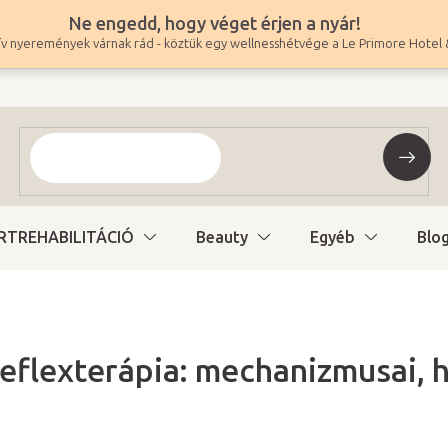
Ne engedd, hogy véget érjen a nyár!
v nyeremények várnak rád - köztük egy wellnesshétvége a Le Primore Hotel 
RTREHABILITÁCIÓ
Beauty
Egyéb
Blo
eflexterápia: mechanizmusai, h