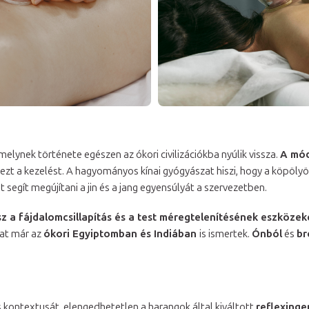
melynek története egészen az ókori civilizációkba nyúlik vissza.
A mód
ezt a kezelést. A hagyományos kínai gyógyászat hiszi, hogy a köpölyö
t segít megújítani a jin és a jang egyensúlyát a szervezetben.
a fájdalomcsillapítás és a test méregtelenítésének eszközekén
kat már az
ókori Egyiptomban és Indiában
is ismertek.
Ónból
és
br
 kontextusát, elengedhetetlen a harangok által kiváltott
reflexinge