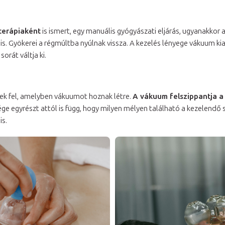
erápiaként
is ismert, egy manuális gyógyászati eljárás, ugyanakkor
s. Gyökerei a régmúltba nyúlnak vissza. A kezelés lényege vákuum kia
orát váltja ki.
ek fel, amelyben vákuumot hoznak létre.
A vákuum felszippantja a
ge egyrészt attól is függ, hogy milyen mélyen található a kezelendő s
is.