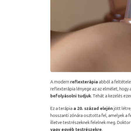
A modern
reflexterápia
abból a feltétele
reflexterápia lényege az az elmélet, hogy 
befolyásolni tudjuk
. Tehát a kezelés ez
Ez a terápia
a 20. század elején
jött létr
hosszanti zónára osztotta fel, amelyek a 
illetve testrészeknek felelnek meg. Dokto
vagy egyéb testrészekre
.