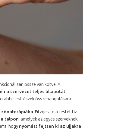
unkcionálisan össze van kötve. A
n a szervezet teljes állapotát
volabbi testrészek összehangolására.
.
zónaterápiába
. Fitzgerald a testet tíz
 a talpon
, amelyek az egyes szerveknek,
arra, hogy
nyomást fejtsen ki az ujjakra