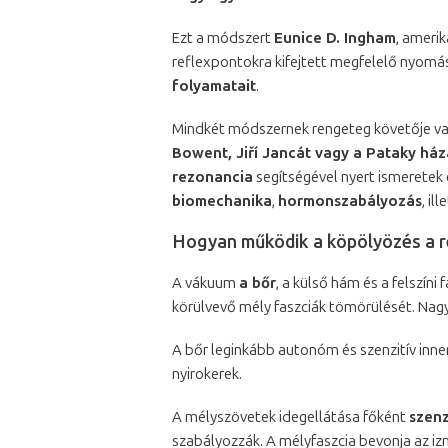
Ezt a módszert
Eunice D. Ingham
, amerik
reflexpontokra kifejtett megfelelő nyom
folyamatait
.
Mindkét módszernek rengeteg követője van
Bowent, Jiří Jancát vagy a Pataky ház
rezonancia
segítségével nyert ismeretek
biomechanika
,
hormonszabályozás
, il
Hogyan működik a köpölyözés a 
A vákuum
a bőr
, a külső hám és a felszín
körülvevő mély faszciák tömörülését. Nag
A bőr leginkább autonóm és szenzitív inne
nyirokerek.
A mélyszövetek idegellátása főként
szenz
szabályozzák. A mélyfaszcia bevonja az izmo