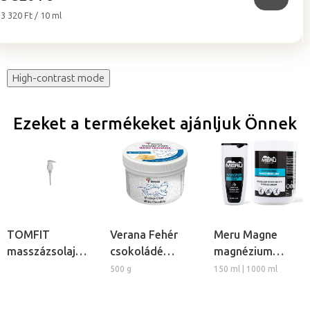
Egységár:
3 320 Ft / 10 ml
High-contrast mode
Ezeket a termékeket ajánljuk Önnek
TOMFIT
Verana Fehér
Meru Magne
masszázsolaj
csokoládé
magnézium
adagoló pumpa
masszázskrém
masszázs krém
500 g
150 ml | 1000 ml