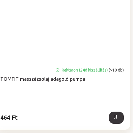
A
Raktáron (24ó kiszállítás)
(>10 db)
termék
TOMFIT masszázsolaj adagoló pumpa
átlagos
értékelése
5-
ből
5,0
csillag.
464 Ft