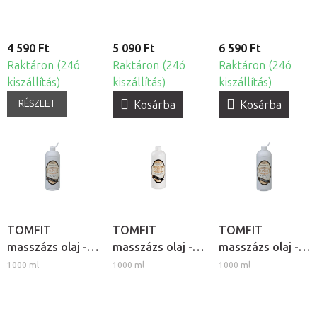
4 590 Ft
5 090 Ft
6 590 Ft
Raktáron (24ó
Raktáron (24ó
Raktáron (24ó
kiszállítás)
kiszállítás)
kiszállítás)
RÉSZLET
Kosárba
Kosárba
TOMFIT
TOMFIT
TOMFIT
masszázs olaj -
masszázs olaj -
masszázs olaj -
Zöld tea
Tea Tree
fenyő
1000 ml
1000 ml
1000 ml