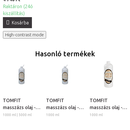
Raktáron (24ó
kiszállítás)
Kosárba
High-contrast mode
Hasonló termékek
TOMFIT
TOMFIT
TOMFIT
masszázs olaj -
masszázs olaj -
masszázs olaj -
Narancs
rózsa
fahéj
1000 ml | 5000 ml
1000 ml
1000 ml