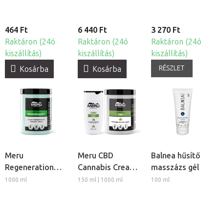
464 Ft
6 440 Ft
3 270 Ft
Raktáron (24ó
Raktáron (24ó
Raktáron (24ó
kiszállítás)
kiszállítás)
kiszállítás)
RÉSZLET
Kosárba
Kosárba
Meru
Meru CBD
Balnea hűsítő
Regeneration
Cannabis Cream
masszázs gél
izomlazító
regeneráló
1000 ml
150 ml | 1000 ml
100 ml
regeneráló
masszázs krém
masszázs krém