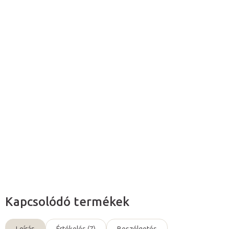
Várható kézbesítés:
2026. 08. 11.
Hozzáadás a kosárhoz
A csokoládé illatú Tomfit masszázs olaj
minden bőrtípuson
használható. Használható
relaxációs
és
élénkítő
masszázshoz.
Részletes információ
Kérdés
Kapcsolódó termékek