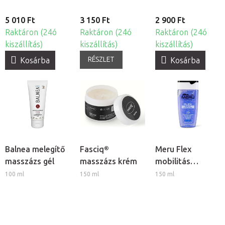
5 010 Ft
3 150 Ft
2 900 Ft
Raktáron (24ó
Raktáron (24ó
Raktáron (24ó
kiszállítás)
kiszállítás)
kiszállítás)
RÉSZLET
Kosárba
Kosárba
Balnea melegítő
Fasciq®
Meru Flex
masszázs gél
masszázs krém
mobilitás
masszázs gél
100 ml
150 ml
150 ml