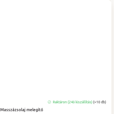
A
Raktáron (24ó kiszállítás)
(>10 db)
termék
Masszázsolaj melegítő
átlagos