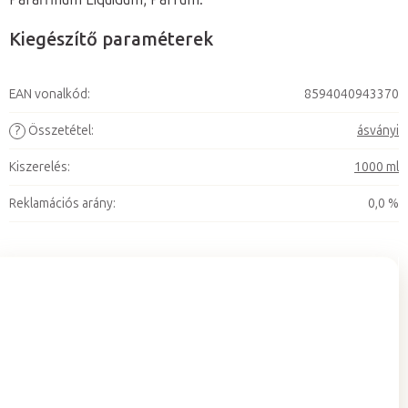
Kiegészítő paraméterek
EAN vonalkód
:
8594040943370
?
Összetétel
:
ásványi
Kiszerelés
:
1000 ml
Reklamációs arány
:
0,0 %