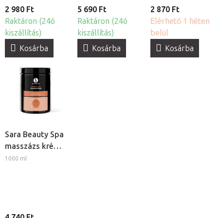
2 980 Ft
5 690 Ft
2 870 Ft
Raktáron (24ó
Raktáron (24ó
Elérhető 1 héten
kiszállítás)
kiszállítás)
belül
Kosárba
Kosárba
Kosárba
Sara Beauty Spa
masszázs krém -
Spiritual
1000 ml
4 740 Ft