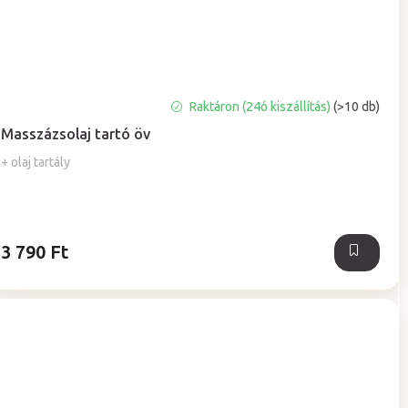
A
Raktáron (24ó kiszállítás)
(>10 db)
termék
Masszázsolaj tartó öv
átlagos
értékelése
+ olaj tartály
5-
ből
5,0
csillag.
3 790 Ft