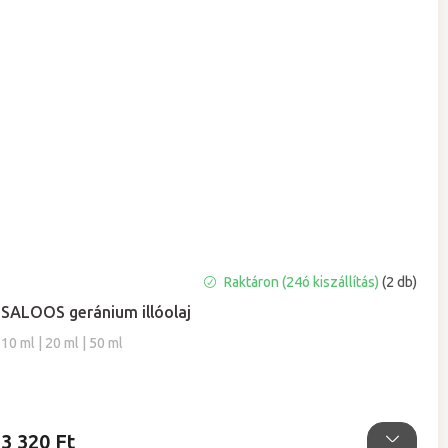
A
Raktáron (24ó kiszállítás)
(2 db)
termék
SALOOS geránium illóolaj
átlagos
értékelése
10 ml | 20 ml | 50 ml
5-
ből
5,0
csillag.
3 320 Ft