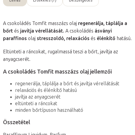
Leírás
Értékelés (7)
Beszélgetés
A csokoládés Tomfit masszázs olaj
regenerálja, táplálja a
bőrt
és
javítja vérellátását.
A csokoládés
ásványi
paraffinos
olaj
stresszoldó, relaxációs
és
élénkítő
hatású.
Eltünteti a ráncokat, rugalmassá teszi a bőrt, javítja az
anyagcserét.
A csokoládés Tomfit masszázs olaj jellemzői
regenerálja, táplálja a bőrt és javítja vérellátását
relaxációs és élénkítő hatású
javítja az anyagcserét
eltünteti a ráncokat
minden bőrtípuson használható
Összetétel
Paraffinum Liquidum, Parfum.