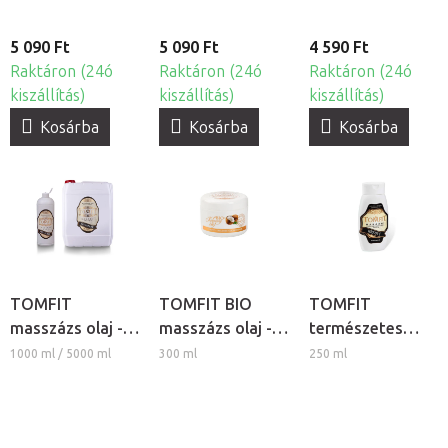
5 090 Ft
5 090 Ft
4 590 Ft
Raktáron (24ó
Raktáron (24ó
Raktáron (24ó
kiszállítás)
kiszállítás)
kiszállítás)
Kosárba
Kosárba
Kosárba
TOMFIT
TOMFIT BIO
TOMFIT
masszázs olaj -
masszázs olaj -
természetes
levendula
kókusz
növényi
1000 ml / 5000 ml
300 ml
250 ml
masszázs olaj -
melegítő