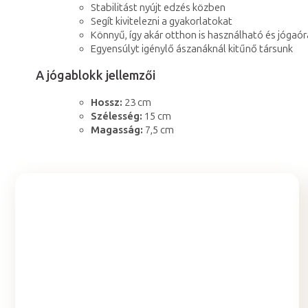
Stabilitást nyújt edzés közben
Segít kivitelezni a gyakorlatokat
Könnyű, így akár otthon is használható és jógaór
Egyensúlyt igénylő ászanáknál kitűnő társunk
A jógablokk jellemzői
Hossz:
23 cm
Szélesség:
15 cm
Magasság:
7,5 cm