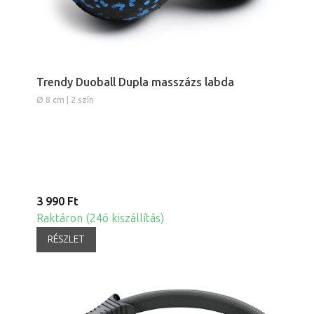
Trendy Duoball Dupla masszázs labda
Ø 8 cm | 2 szín
3 990 Ft
Raktáron (24ó kiszállítás)
RÉSZLET