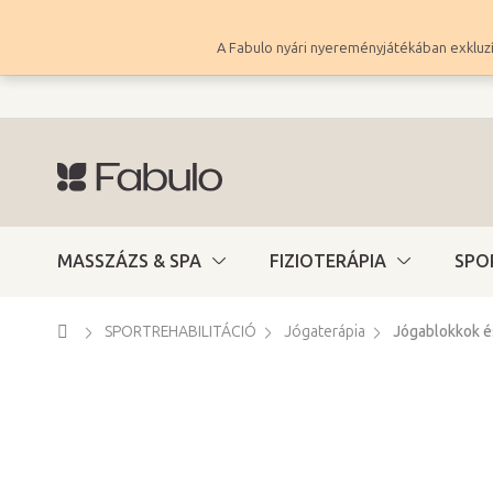
Ugrás
a
A Fabulo nyári nyereményjátékában exkluzí
fő
tartalomhoz
MASSZÁZS & SPA
FIZIOTERÁPIA
SPO
Kezdőlap
SPORTREHABILITÁCIÓ
Jógaterápia
Jógablokkok é