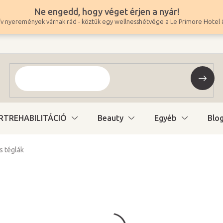
Ne engedd, hogy véget érjen a nyár!
v nyeremények várnak rád - köztük egy wellnesshétvége a Le Primore Hotel 
RTREHABILITÁCIÓ
Beauty
Egyéb
Blo
s téglák
3 290 Ft
2 591 Ft ÁFA nélkül
Egységár:
Változat kiválasztás