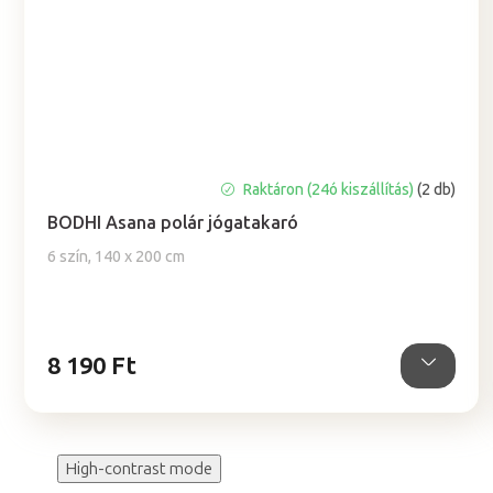
A
Raktáron (24ó kiszállítás)
(2 db)
termék
BODHI Asana polár jógatakaró
átlagos
értékelése
6 szín, 140 x 200 cm
5-
ből
5,0
csillag.
8 190 Ft
High-contrast mode