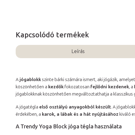
Kapcsolódó termékek
Leírás
A
jógablokk
szinte bárki számára ismert, aki jógázik, amelye
köszönhetően a
kezdők
fokozatosan
fejlődni kezdenek
, a
jógablokknak köszönhetően megváltoztathatja a klasszikus 
A jógatégla
első osztályú anyagokból készült
. A jógablok
érdekében, a
karok, a lábak és a hát nyújtás
ához
kiváló e
A Trendy Yoga Block jóga tégla használata