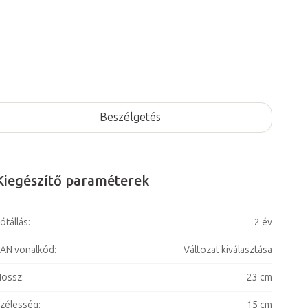
Beszélgetés
Kiegészítő paraméterek
ótállás
:
2 év
AN vonalkód
:
Változat kiválasztása
Hossz
:
23 cm
zélesség
:
15 cm