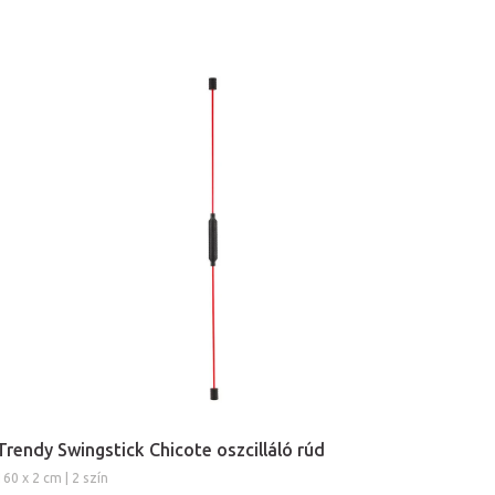
Trendy Swingstick Chicote oszcilláló rúd
160 x 2 cm | 2 szín