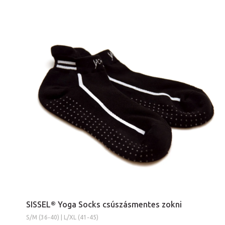
SISSEL® Yoga Socks csúszásmentes zokni
S/M (36-40) | L/XL (41-45)