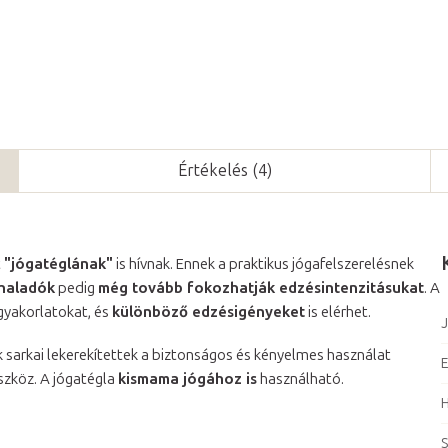
Értékelés (4)
t
"jógatéglának"
is hívnak. Ennek a praktikus jógafelszerelésnek
haladók
pedig
még tovább fokozhatják edzésintenzitásukat
. A
gyakorlatokat, és
különböző edzésigényeket
is elérhet.
J
k sarkai lekerekítettek a biztonságos és kényelmes használat
E
szköz. A jógatégla
kismama jógához is
használható.
S