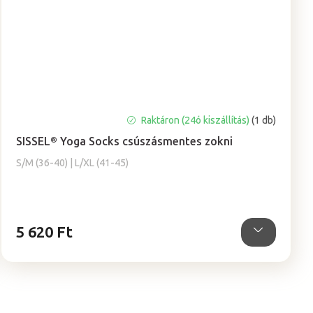
A
Raktáron (24ó kiszállítás)
(1 db)
termék
SISSEL® Yoga Socks csúszásmentes zokni
átlagos
értékelése
S/M (36-40) | L/XL (41-45)
5-
ből
5,0
csillag.
5 620 Ft