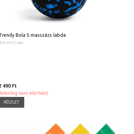
Trendy Bola S masszázs labda
Ø 6 cm | 2 szín
2 490 Ft
Jelenleg nem elérhető
RÉSZLET