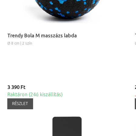
Trendy Bola M masszázs labda
Ø 8 cm | 2 szín
3 390 Ft
Raktáron (24ó kiszállítás)
RÉSZLET