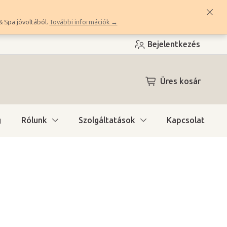
& Spa jóvoltából.
További információk →
Bejelentkezés
KOSÁR
Üres kosár
g
Rólunk
Szolgáltatások
Kapcsolat
a