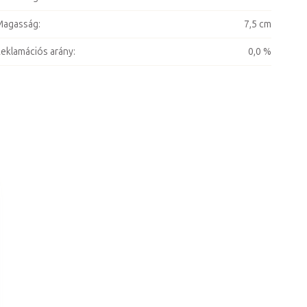
Magasság
:
7,5 cm
eklamációs arány
:
0,0 %