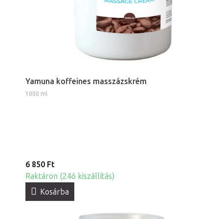
Yamuna koffeines masszázskrém
1000 ml
6 850 Ft
Raktáron (24ó kiszállítás)
Kosárba