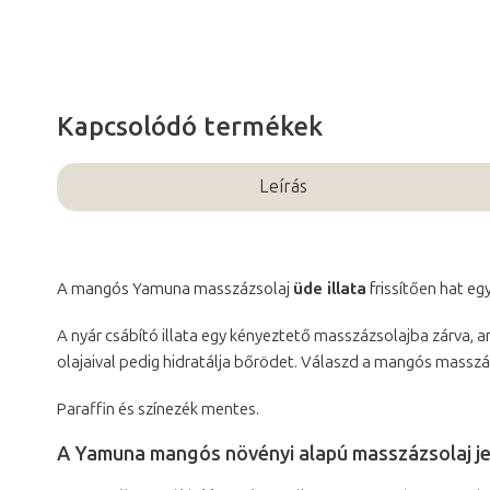
Kapcsolódó termékek
Leírás
A mangós Yamuna masszázsolaj
üde illata
frissítően hat e
A nyár csábító illata egy kényeztető masszázsolajba zárva,
olajaival pedig hidratálja bőrödet. Válaszd a mangós masszáz
Paraffin és színezék mentes.
A Yamuna mangós növényi alapú masszázsolaj je