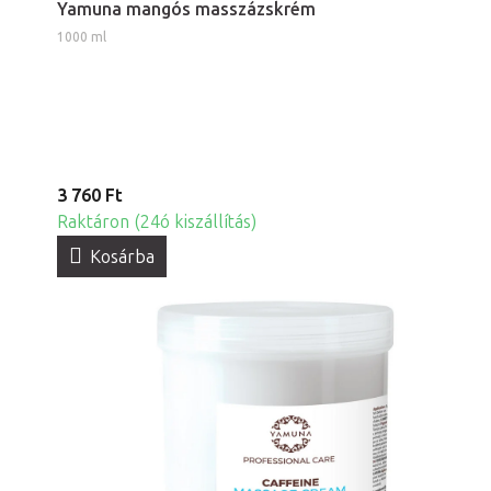
Yamuna mangós masszázskrém
1000 ml
3 760 Ft
Raktáron (24ó kiszállítás)
Kosárba