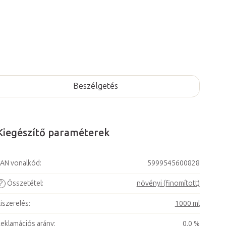
Beszélgetés
Kiegészítő paraméterek
AN vonalkód
:
5999545600828
?
Összetétel
:
növényi (finomított)
iszerelés
:
1000 ml
eklamációs arány
:
0,0 %