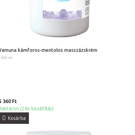
Yamuna kámforos-mentolos masszázskrém
1000 ml
5 360 Ft
Raktáron (24ó kiszállítás)
Kosárba