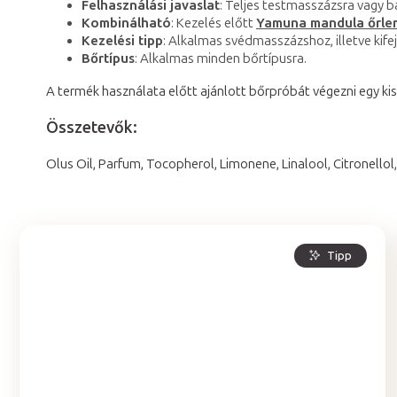
Felhasználási javaslat
: Teljes testmasszázsra vagy 
Kombinálható
: Kezelés előtt
Yamuna mandula őrlem
Kezelési tipp
: Alkalmas svédmasszázshoz, illetve kifej
Bőrtípus
: Alkalmas minden bőrtípusra.
A termék használata előtt ajánlott bőrpróbát végezni egy ki
Összetevők:
Olus Oil, Parfum, Tocopherol, Limonene, Linalool, Citronellol,
Tipp