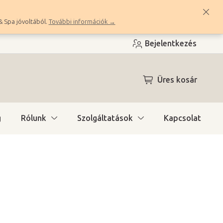
& Spa jóvoltából.
További információk →
Bejelentkezés
KOSÁR
Üres kosár
g
Rólunk
Szolgáltatások
Kapcsolat
ítás)
(>10 db)