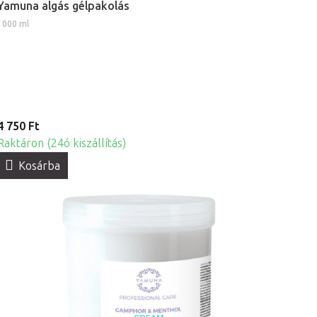
Yamuna algás gélpakolás
1000 ml
4 750 Ft
Raktáron (24ó kiszállítás)
Kosárba