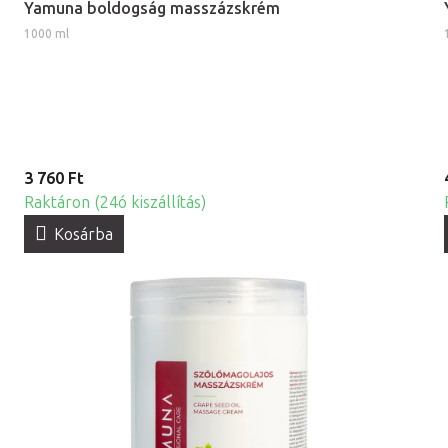
Yamuna boldogság masszázskrém
1000 ml
3 760 Ft
Raktáron (24ó kiszállítás)
Kosárba