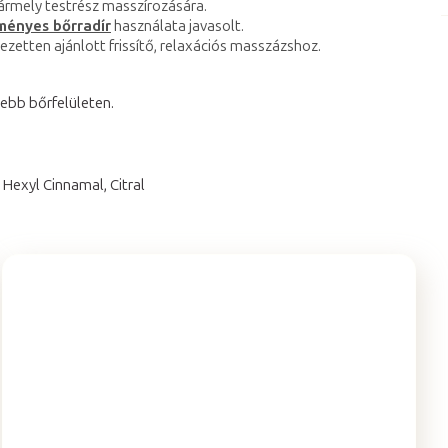
bármely testrész masszírozására.
ényes bőrradír
használata javasolt.
ezetten ajánlott frissítő, relaxációs masszázshoz.
sebb bőrfelületen.
 Hexyl Cinnamal, Citral