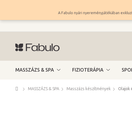
Ugrás
a
A Fabulo nyári nyereményjátékában exkluzí
fő
tartalomhoz
MASSZÁZS & SPA
FIZIOTERÁPIA
SPO
Kezdőlap
MASSZÁZS & SPA
Masszázs készítmények
Olajok 