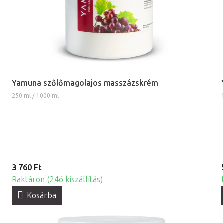
Yamuna szőlőmagolajos masszázskrém
250 ml / 1000 ml
3 760 Ft
Raktáron (24ó kiszállítás)
Kosárba