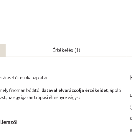
Értékelés (1)
gy fárasztó munkanap után.
 amely finoman bódító
illatával elvarázsolja érzékeidet
, ápoló
E
st, ha egy igazán trópusi élményre vágysz!
K
llemzői
R