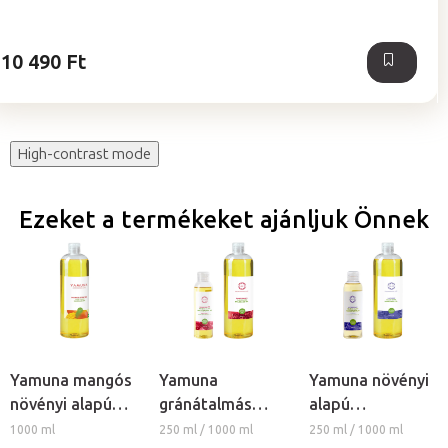
ből
5,0
csillag.
10 490 Ft
High-contrast mode
Ezeket a termékeket ajánljuk Önnek
Yamuna mangós
Yamuna
Yamuna növényi
növényi alapú
gránátalmás
alapú
masszázsolaj
növényi alapú
masszázsolaj -
1000 ml
250 ml / 1000 ml
250 ml / 1000 ml