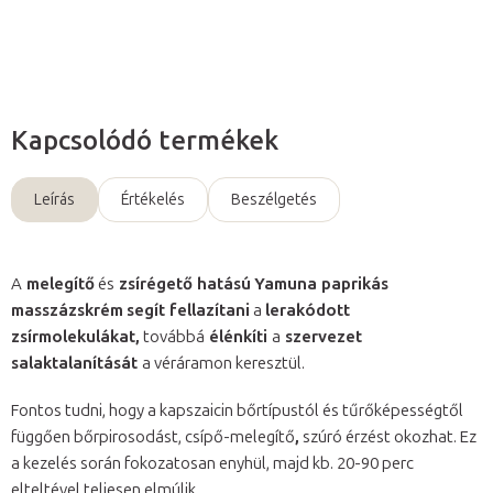
Kérdés
Kapcsolódó termékek
Leírás
Értékelés
Beszélgetés
A
melegítő
és
zsírégető hatású
Yamuna paprikás
masszázskrém
segít fellazítani
a
lerakódott
zsírmolekulákat,
továbbá
élénkíti
a
szervezet
salaktalanítását
a véráramon keresztül.
Fontos tudni, hogy a kapszaicin bőrtípustól és tűrőképességtől
függően bőrpirosodást, csípő-melegítő
,
szúró érzést okozhat. Ez
a kezelés során fokozatosan enyhül, majd kb. 20-90 perc
elteltével teljesen elmúlik.