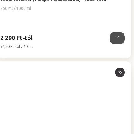
átlagos
értékelése
250 ml / 1000 ml
5-
ből
5,0
csillag.
2 290 Ft-tól
Egységár:
56,50 Ft-tól / 10 ml