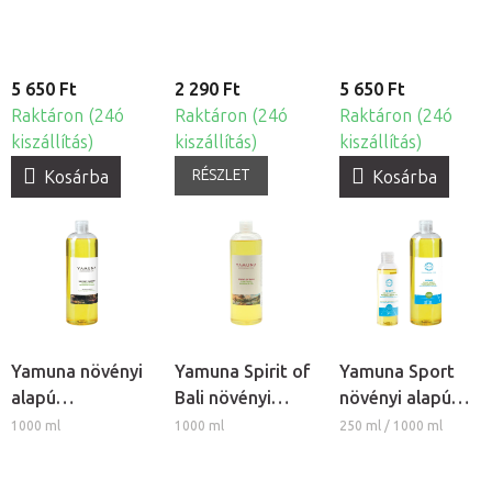
5 650 Ft
2 290 Ft
5 650 Ft
Raktáron (24ó
Raktáron (24ó
Raktáron (24ó
kiszállítás)
kiszállítás)
kiszállítás)
RÉSZLET
Kosárba
Kosárba
Yamuna növényi
Yamuna Spirit of
Yamuna Sport
alapú
Bali növényi
növényi alapú
masszázsolaj -
alapú
masszázsolaj -
1000 ml
1000 ml
250 ml / 1000 ml
Secret Garden
masszázsolaj
borsmenta és
rozmaring