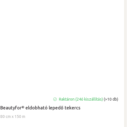
A
Raktáron (24ó kiszállítás)
(>10 db)
termék
Beautyfor® eldobható lepedő tekercs
átlagos
értékelése
80 cm x 150 m
5-