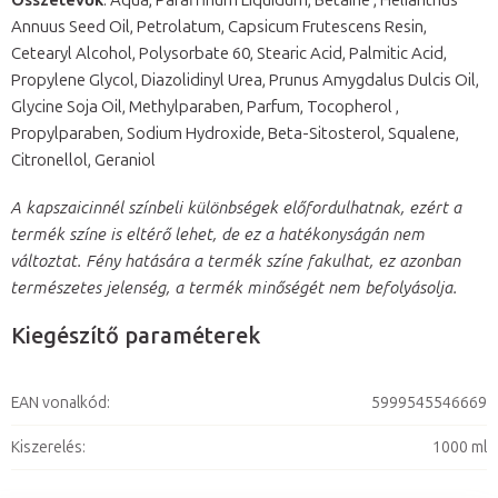
Összetevők
: Aqua, Paraffinum Liquidum, Betaine , Helianthus
Annuus Seed Oil, Petrolatum, Capsicum Frutescens Resin,
Cetearyl Alcohol, Polysorbate 60, Stearic Acid, Palmitic Acid,
Propylene Glycol, Diazolidinyl Urea, Prunus Amygdalus Dulcis Oil,
Glycine Soja Oil, Methylparaben, Parfum, Tocopherol ,
Propylparaben, Sodium Hydroxide, Beta-Sitosterol, Squalene,
Citronellol, Geraniol
A kapszaicinnél színbeli különbségek előfordulhatnak, ezért a
termék színe is eltérő lehet, de ez a hatékonyságán nem
változtat. Fény hatására a termék színe fakulhat, ez azonban
természetes jelenség, a termék minőségét nem befolyásolja.
Kiegészítő paraméterek
EAN vonalkód
:
5999545546669
Kiszerelés
:
1000 ml