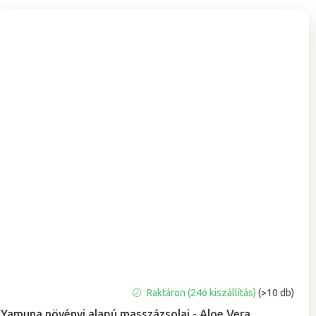
A
Raktáron (24ó kiszállítás)
(>10 db)
termék
Yamuna növényi alapú masszázsolaj - Aloe Vera