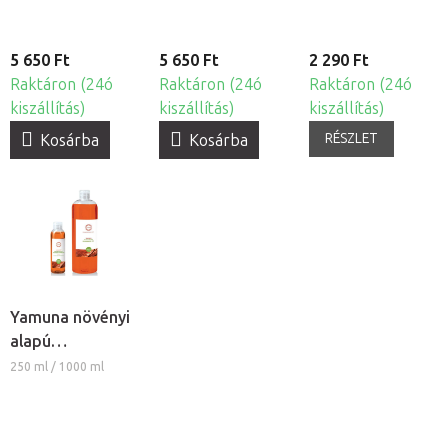
5 650 Ft
5 650 Ft
2 290 Ft
Raktáron (24ó
Raktáron (24ó
Raktáron (24ó
kiszállítás)
kiszállítás)
kiszállítás)
RÉSZLET
Kosárba
Kosárba
Yamuna növényi
alapú
masszázsolaj -
250 ml / 1000 ml
Paprika