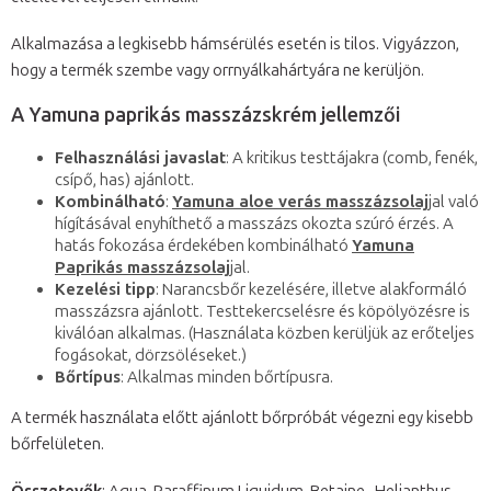
Alkalmazása a legkisebb hámsérülés esetén is tilos. Vigyázzon,
hogy a termék szembe vagy orrnyálkahártyára ne kerüljön.
A Yamuna paprikás masszázskrém jellemzői
Felhasználási javaslat
: A kritikus testtájakra (comb, fenék,
csípő, has) ajánlott.
Kombinálható
:
Yamuna aloe verás masszázsolaj
jal való
hígításával enyhíthető a masszázs okozta szúró érzés. A
hatás fokozása érdekében kombinálható
Yamuna
Paprikás masszázsolaj
jal.
Kezelési tipp
: Narancsbőr kezelésére, illetve alakformáló
masszázsra ajánlott. Testtekercselésre és köpölyözésre is
kiválóan alkalmas. (Használata közben kerüljük az erőteljes
fogásokat, dörzsöléseket.)
Bőrtípus
: Alkalmas minden bőrtípusra.
A termék használata előtt ajánlott bőrpróbát végezni egy kisebb
bőrfelületen.