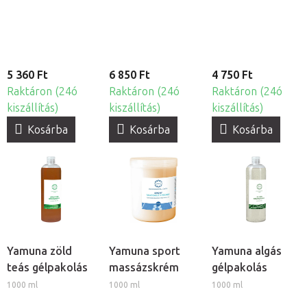
masszázskrém
masszázskrém
5 360 Ft
6 850 Ft
4 750 Ft
Raktáron (24ó
Raktáron (24ó
Raktáron (24ó
kiszállítás)
kiszállítás)
kiszállítás)
Kosárba
Kosárba
Kosárba
Yamuna zöld
Yamuna sport
Yamuna algás
teás gélpakolás
massázskrém
gélpakolás
1000 ml
1000 ml
1000 ml