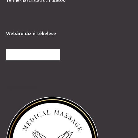
Termékhasználati útmutatók
Webáruház értékelése
TOVÁBBI VÉLEMÉNYEK
Partnereink