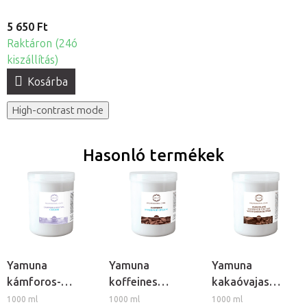
5 650 Ft
Raktáron (24ó
kiszállítás)
Kosárba
High-contrast mode
Hasonló termékek
Yamuna
Yamuna
Yamuna
kámforos-
koffeines
kakaóvajas
mentolos
masszázskrém
csokiálom
1000 ml
1000 ml
1000 ml