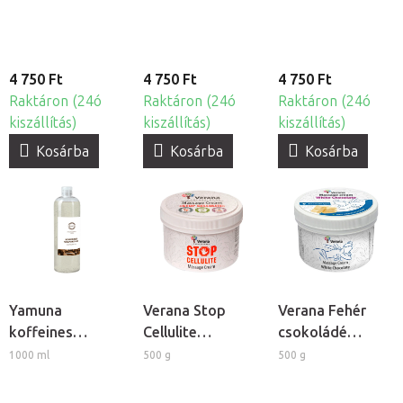
4 750 Ft
4 750 Ft
4 750 Ft
Raktáron (24ó
Raktáron (24ó
Raktáron (24ó
kiszállítás)
kiszállítás)
kiszállítás)
Kosárba
Kosárba
Kosárba
Yamuna
Verana Stop
Verana Fehér
koffeines
Cellulite
csokoládé
gélpakolás
masszázskrém
masszázskrém
1000 ml
500 g
500 g