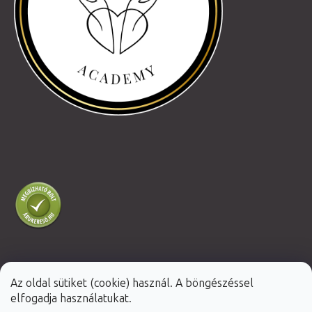
Az oldal sütiket (cookie) használ. A böngészéssel
Shoptet Premium készítette
elfogadja használatukat.
Copyright 2026
Fabulo.hu
. Minden jog fenntartva.