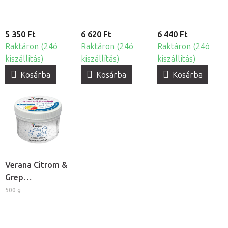
5 350 Ft
6 620 Ft
6 440 Ft
Raktáron (24ó
Raktáron (24ó
Raktáron (24ó
kiszállítás)
kiszállítás)
kiszállítás)
Kosárba
Kosárba
Kosárba
Verana Citrom &
Grep
masszázskrém
500 g