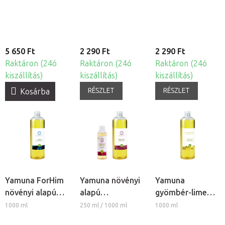
masszázsolaj
Levendula
5 650 Ft
2 290 Ft
2 290 Ft
Raktáron (24ó
Raktáron (24ó
Raktáron (24ó
kiszállítás)
kiszállítás)
kiszállítás)
RÉSZLET
RÉSZLET
Kosárba
Yamuna ForHim
Yamuna növényi
Yamuna
növényi alapú
alapú
gyömbér-lime
masszázsolaj
masszázsolaj -
növényi alapú
1000 ml
250 ml / 1000 ml
1000 ml
Szőlőmagolaj
masszázsolaj