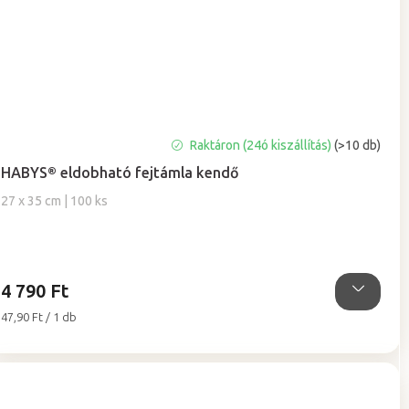
A
Raktáron (24ó kiszállítás)
(>10 db)
termék
HABYS® eldobható fejtámla kendő
átlagos
értékelése
27 x 35 cm | 100 ks
5-
ből
5,0
csillag.
4 790 Ft
Egységár:
47,90 Ft / 1 db