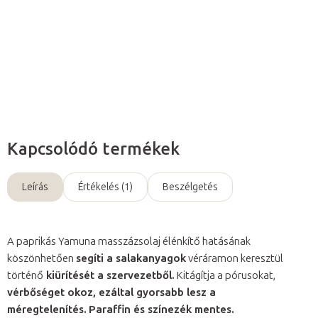
Részletes információ
Kérdés
Kapcsolódó termékek
Leírás
Értékelés (1)
Beszélgetés
A paprikás Yamuna masszázsolaj élénkítő hatásának
köszönhetően
segíti a salakanyagok
véráramon keresztül
történő
kiürítését a szervezetből.
Kitágítja a pórusokat,
vérbőséget okoz, ezáltal gyorsabb lesz a
méregtelenítés.
Paraffin és színezék mentes.