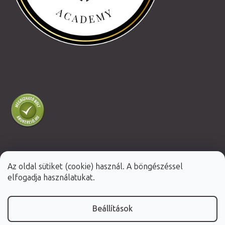
Az oldal sütiket (cookie) használ. A böngészéssel
Shoptet Premium készítette
elfogadja használatukat.
Copyright 2026
Fabulo.hu
. Minden jog fenntartva.
Beállítások