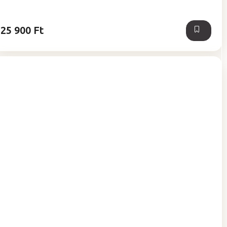
5,0
csillag.
25 900 Ft