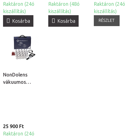
Raktáron (24ó
Raktáron (48ó
Raktáron (24ó
kiszállítás)
kiszállítás)
kiszállítás)
RÉSZLET
Kosárba
Kosárba
NonDolens
vákuumos
köpölykészlet
pumpával, 19db
25 900 Ft
Raktáron (24ó