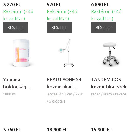
3 270 Ft
970 Ft
6 890 Ft
Raktáron (24ó
Raktáron (24ó
Raktáron (24ó
kiszállítás)
kiszállítás)
kiszállítás)
RÉSZLET
RÉSZLET
RÉSZLET
Yamuna
BEAUTYONE S4
TANDEM COS
boldogság
kozmetikai
kozmetikai szék
masszázskrém
lámpa nagyítóval
1000 ml
lencse Ø 12 cm / 22W
fehér / krém / fekete
és állvánnyal
/ 5 dioptria
3 760 Ft
18 900 Ft
15 900 Ft