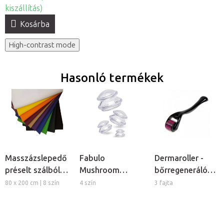
kiszállítás)
Kosárba
High-contrast mode
Hasonló termékek
Masszázslepedő
Fabulo
Dermaroller -
préselt szálból,
Mushroom
bőrregeneráló
5db
gomba alakú
tűs henger
80 x 200 cm | 8 szín
4 szín
3 fajta
szilikon köpöly
készlet, 4db