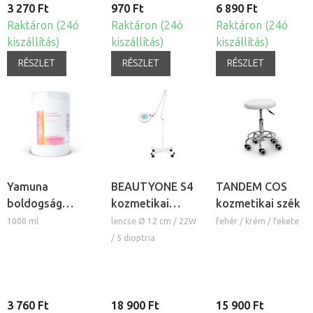
3 270 Ft
970 Ft
6 890 Ft
Raktáron (24ó
Raktáron (24ó
Raktáron (24ó
kiszállítás)
kiszállítás)
kiszállítás)
RÉSZLET
RÉSZLET
RÉSZLET
Yamuna
BEAUTYONE S4
TANDEM COS
boldogság
kozmetikai
kozmetikai szék
masszázskrém
lámpa nagyítóval
1000 ml
lencse Ø 12 cm / 22W
fehér / krém / fekete
és állvánnyal
/ 5 dioptria
3 760 Ft
18 900 Ft
15 900 Ft