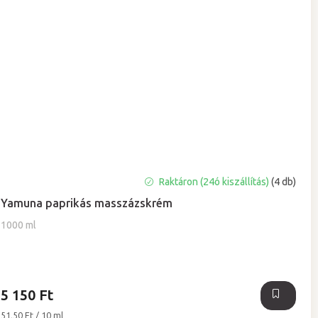
Raktáron (24ó kiszállítás)
(4 db)
Yamuna paprikás masszázskrém
1000 ml
5 150 Ft
Egységár:
51,50 Ft / 10 ml