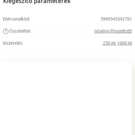
Kiegészítő paraméterek
EAN vonalkód
:
5999545543781
?
Összetétel
:
növényi (finomított)
Kiszerelés
:
250 ml
,
1000 ml