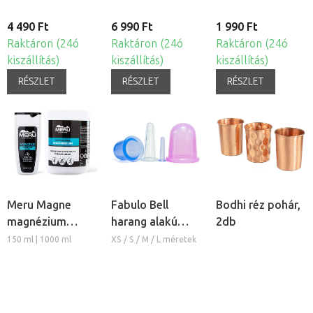
4 490 Ft
6 990 Ft
1 990 Ft
Raktáron (24ó
Raktáron (24ó
Raktáron (24ó
kiszállítás)
kiszállítás)
kiszállítás)
RÉSZLET
RÉSZLET
RÉSZLET
Meru Magne
Fabulo Bell
Bodhi réz pohár,
magnézium
harang alakú
2db
masszázs krém
szilikon köpöly
150 ml | 1000 ml
XS / S / M / L méretek