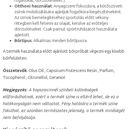
fogásokat, dörzsöléseket.).
Otthoni használat
: Anyagcsere fokozásra, a kötőszöveti
zsírok mobilizálására ajánljuk fogyókúra kiegészítéseként.
Az izmok bemelegítéséhez sportolás előtt vékony
rétegben kell felvinni az olajat, kerülve az erőteljes
dörzsöléseket. Csak pamut sportruházatot használata
ajánlott.
Bőrtípus
: Alkalmas minden bőrtípusra
A termék használata előtt ajánlott bőrpróbát végezni egy kisebb
bőrfelületen.
Összetevők
: Olus Oil , Capsicum Frutescens Resin , Parfum,
Tocopherol , Citronellol, Geraniol
Megjegyzés
: A kapszaicinnél színbeli különbségek
előfordulhatnak, ezért a termék színe is eltérő lehet, de ez a
hatékonyságán nem változtat. Fény hatására a termék színe
fakulhat, ez azonban természetes jelenség, a termék minőségét
nem befolyásolja.