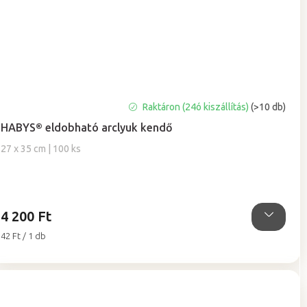
A
Raktáron (24ó kiszállítás)
(>10 db)
termék
HABYS® eldobható arclyuk kendő
átlagos
értékelése
27 x 35 cm | 100 ks
5-
ből
5,0
csillag.
4 200 Ft
Egységár:
42 Ft / 1 db