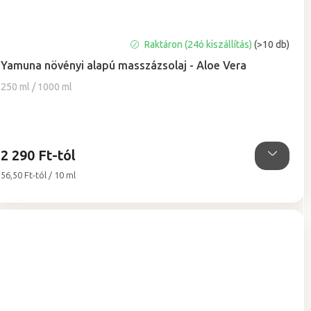
A
Raktáron (24ó kiszállítás)
(>10 db)
termék
Yamuna növényi alapú masszázsolaj - Aloe Vera
átlagos
értékelése
250 ml / 1000 ml
5-
ből
5,0
csillag.
2 290 Ft-tól
Egységár:
56,50 Ft-tól / 10 ml