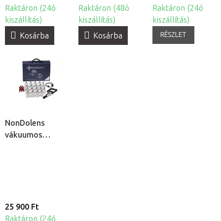
Raktáron (24ó
Raktáron (48ó
Raktáron (24ó
kiszállítás)
kiszállítás)
kiszállítás)
RÉSZLET
Kosárba
Kosárba
NonDolens
vákuumos
köpölykészlet
pumpával, 19db
25 900 Ft
Raktáron (24ó