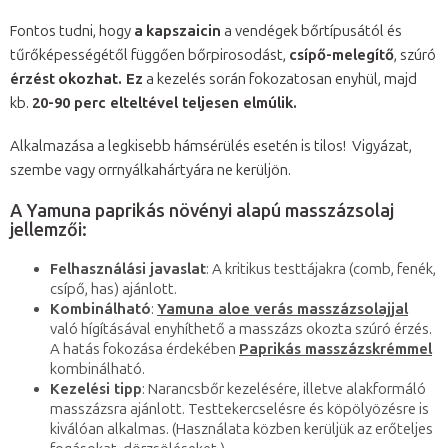
Fontos tudni, hogy
a
kapszaicin
a vendégek bőrtípusától és
tűrőképességétől függően bőrpirosodást,
csípő-melegítő
, szúró
érzést
okozhat. Ez
a kezelés során fokozatosan enyhül, majd
kb.
20-90 perc elteltével teljesen elmúlik.
Alkalmazása a legkisebb hámsérülés esetén is tilos! Vigyázat,
szembe vagy orrnyálkahártyára ne kerüljön.
A Yamuna paprikás növényi alapú masszázsolaj
jellemzői:
Felhasználási javaslat
: A kritikus testtájakra (comb, fenék,
csípő, has) ajánlott.
Kombinálható
:
Yamuna aloe verás masszázsolajjal
való hígításával enyhíthető a masszázs okozta szúró érzés.
A hatás fokozása érdekében
Paprikás masszázskrémmel
kombinálható.
Kezelési tipp
: Narancsbőr kezelésére, illetve alakformáló
masszázsra ajánlott. Testtekercselésre és köpölyözésre is
kiválóan alkalmas. (Használata közben kerüljük az erőteljes