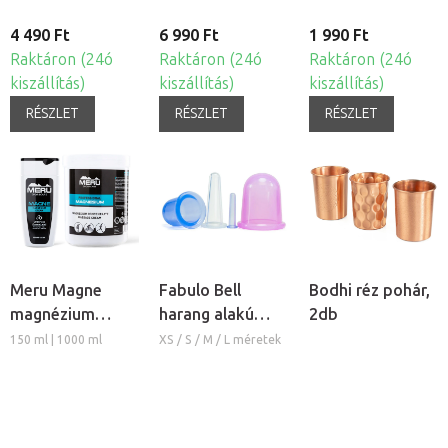
4 490 Ft
6 990 Ft
1 990 Ft
Raktáron (24ó
Raktáron (24ó
Raktáron (24ó
kiszállítás)
kiszállítás)
kiszállítás)
RÉSZLET
RÉSZLET
RÉSZLET
Meru Magne
Fabulo Bell
Bodhi réz pohár,
magnézium
harang alakú
2db
masszázs krém
szilikon köpöly
150 ml | 1000 ml
XS / S / M / L méretek