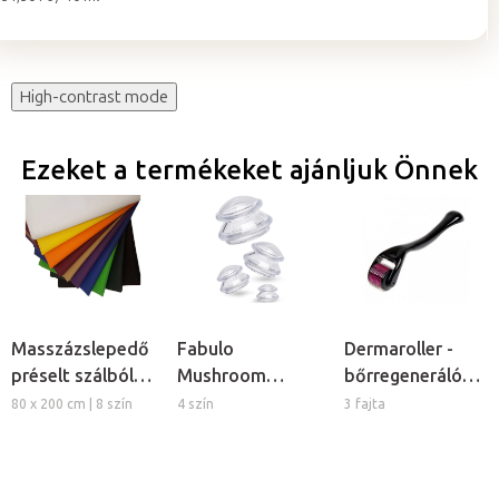
High-contrast mode
Ezeket a termékeket ajánljuk Önnek
Masszázslepedő
Fabulo
Dermaroller -
préselt szálból,
Mushroom
bőrregeneráló
5db
gomba alakú
tűs henger
80 x 200 cm | 8 szín
4 szín
3 fajta
szilikon köpöly
készlet, 4db