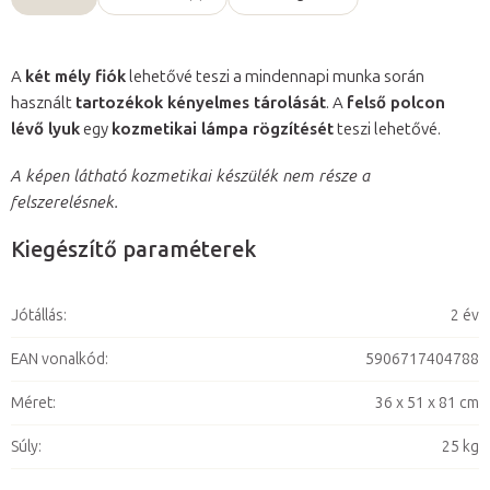
A
két mély fiók
lehetővé teszi a mindennapi munka során
használt
tartozékok kényelmes tárolását
. A
felső polcon
lévő lyuk
egy
kozmetikai lámpa rögzítését
teszi lehetővé.
A képen látható kozmetikai készülék nem része a
felszerelésnek.
Kiegészítő paraméterek
Jótállás
:
2 év
EAN vonalkód
:
5906717404788
Méret
:
36 x 51 x 81 cm
Súly
:
25 kg