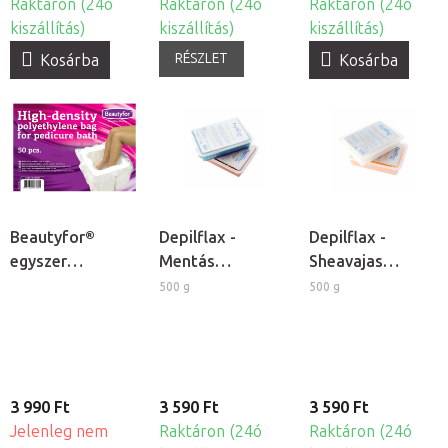
Raktáron (24ó
Raktáron (24ó
Raktáron (24ó
kiszállítás)
kiszállítás)
kiszállítás)
RÉSZLET
Kosárba
Kosárba
Beautyfor®
Depilflax -
Depilflax -
egyszer
Mentás
Sheavajas
használatos
kozmetikai
kozmetikai
500 g
500 g
lábáztató zsák,
paraffin
paraffin
50db
3 990 Ft
3 590 Ft
3 590 Ft
Jelenleg nem
Raktáron (24ó
Raktáron (24ó