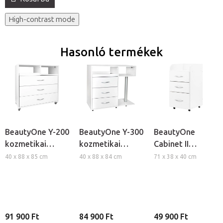
High-contrast mode
Hasonló termékek
BeautyOne Y-200
BeautyOne Y-300
BeautyOne
kozmetikai
kozmetikai
Cabinet II
szekrény
szekrény
kozmetikai
40 x 88 x 85 cm
40 x 88 x 84 cm
71 x 38 x 40 cm
fiókokkal
fiókokkal
szekrény
fiókokkal
91 900 Ft
84 900 Ft
49 900 Ft