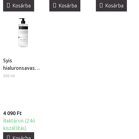
Kosárba
Kosárba
Kosárba
Syis
hialuronsavas
ultrahang gél
500 ml
4 090 Ft
Raktáron (24ó
kiszállítás)
Kosárba