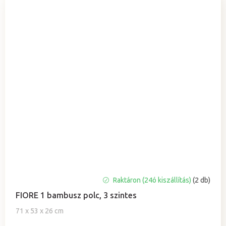
A
Raktáron (24ó kiszállítás)
(2 db)
termék
FIORE 1 bambusz polc, 3 szintes
átlagos
értékelése
71 x 53 x 26 cm
5-