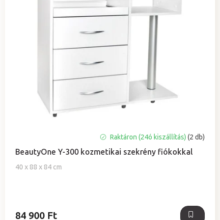
A
Raktáron (24ó kiszállítás)
(2 db)
termék
BeautyOne Y-300 kozmetikai szekrény fiókokkal
átlagos
értékelése
40 x 88 x 84 cm
5-
ből
0,0
csillag.
84 900 Ft