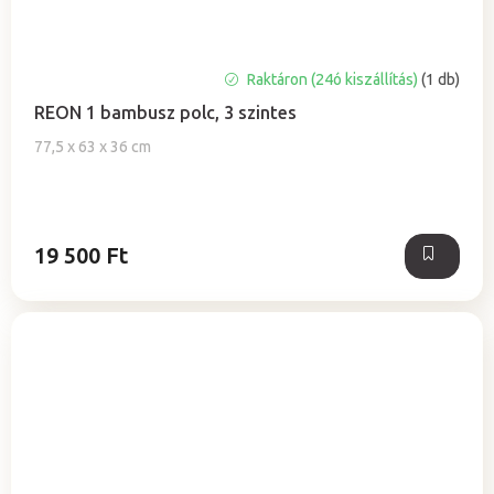
A
Raktáron (24ó kiszállítás)
(1 db)
termék
REON 1 bambusz polc, 3 szintes
átlagos
értékelése
77,5 x 63 x 36 cm
5-
ből
5,0
csillag.
19 500 Ft