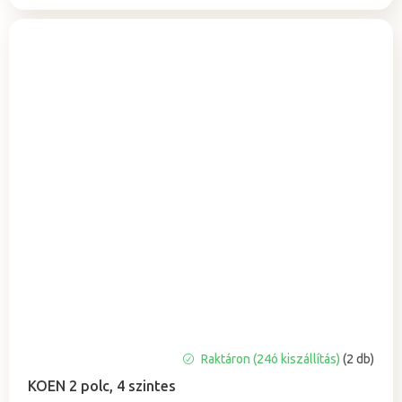
A
Raktáron (24ó kiszállítás)
(2 db)
termék
KOEN 2 polc, 4 szintes
átlagos