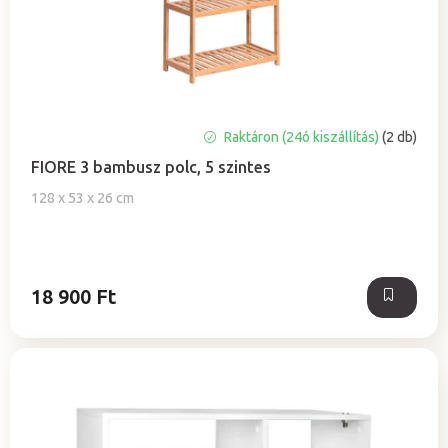
a
e
z
é
s
e
A
Raktáron (24ó kiszállítás)
(2 db)
termék
FIORE 3 bambusz polc, 5 szintes
átlagos
értékelése
128 x 53 x 26 cm
5-
ből
5,0
csillag.
18 900 Ft