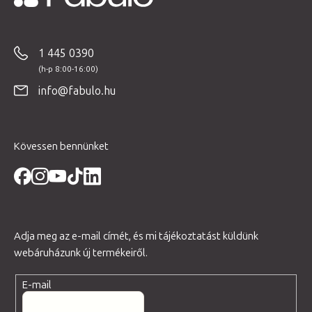
L
á
b
1 445 0390
l
é
info@fabulo.hu
c
Kövessen bennünket
Adja meg az e-mail címét, és mi tájékoztatást küldünk
webáruházunk új termékeiről.
E-mail