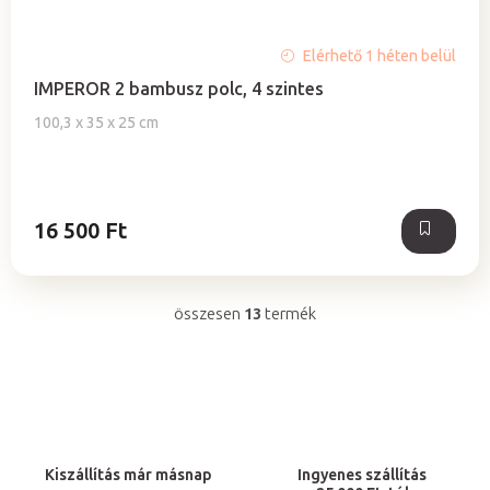
Elérhető 1 héten belül
IMPEROR 2 bambusz polc, 4 szintes
100,3 x 35 x 25 cm
16 500 Ft
összesen
13
termék
L
i
s
t
a
i
Kiszállítás már másnap
Ingyenes szállítás