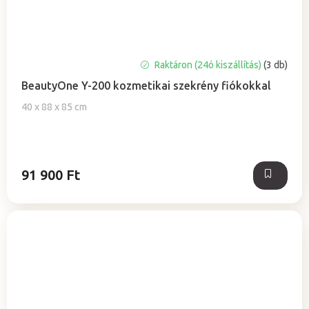
A
Raktáron (24ó kiszállítás)
(3 db)
termék
BeautyOne Y-200 kozmetikai szekrény fiókokkal
átlagos
értékelése
40 x 88 x 85 cm
5-
ből
0,0
csillag.
91 900 Ft