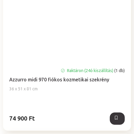
A
Raktáron (24ó kiszállítás)
(1 db)
termék
Azzurro midi 970 fiókos kozmetikai szekrény
átlagos
értékelése
36 x 51 x 81 cm
5-
ből
5,0
csillag.
74 900 Ft