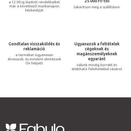
r
25 000 Ft-tól
a 12:00-ig leadott rendeléseket
már a következő munkanapon
takarítson meg a szállításon
á
kézbesítjük
n
y
í
t
Gondtalan visszaküldés és
Ugyanazok a feltételek
á
reklamáció
cégeknek és
s
magánszemélyeknek
a terméket ingyenesen
egyaránt
átvesszük, és mindent elintézünk
e
Ön helyett
nálunk mindig korrekt és
l
átlátható feltételekkel vásárol
e
m
e
i