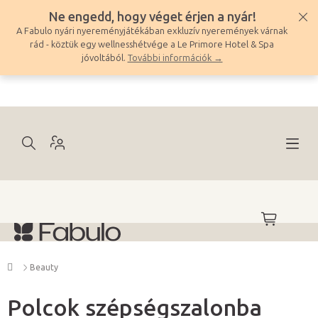
Ugrás
Ne engedd, hogy véget érjen a nyár!
a
A Fabulo nyári nyereményjátékában exkluzív nyeremények várnak
fő
rád - köztük egy wellnesshétvége a Le Primore Hotel & Spa
tartalomhoz
jóvoltából.
További információk →
KOSÁR
Kezdőlap
Beauty
Polcok szépségszalonba