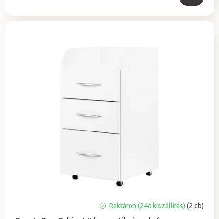
A
Raktáron (24ó kiszállítás)
(2 db)
termék