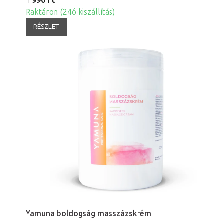
1 990 Ft
Raktáron (24ó kiszállítás)
RÉSZLET
Yamuna boldogság masszázskrém