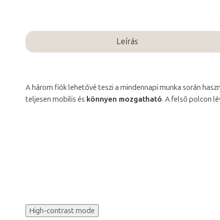
Leírás
A három fiók lehetővé teszi a mindennapi munka során hasz
teljesen mobilis és
könnyen mozgatható
. A felső polcon l
High-contrast mode