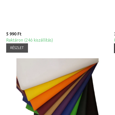
5 990 Ft
Raktáron (24ó kiszállítás)
RÉSZLET