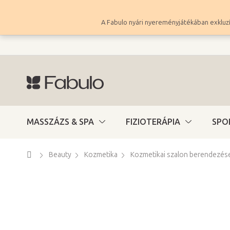
Ugrás
a
A Fabulo nyári nyereményjátékában exkluzí
fő
tartalomhoz
MASSZÁZS & SPA
FIZIOTERÁPIA
SPO
Kezdőlap
Beauty
Kozmetika
Kozmetikai szalon berendezés