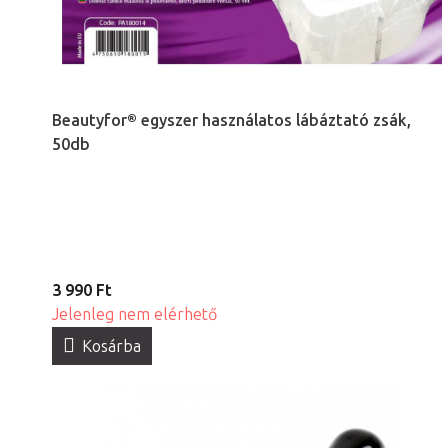
Beautyfor® egyszer használatos lábáztató zsák,
50db
3 990 Ft
Jelenleg nem elérhető
Kosárba