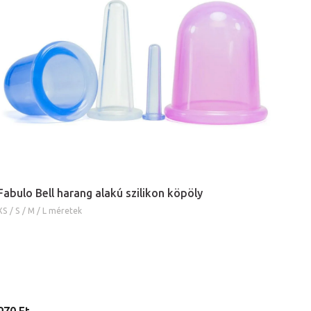
Fabulo Bell harang alakú szilikon köpöly
XS / S / M / L méretek