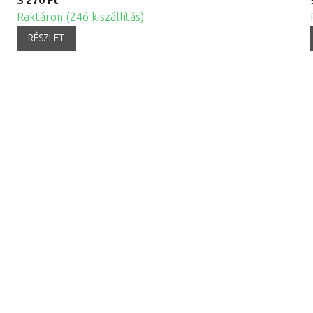
3 270 Ft
Raktáron (24ó kiszállítás)
RÉSZLET