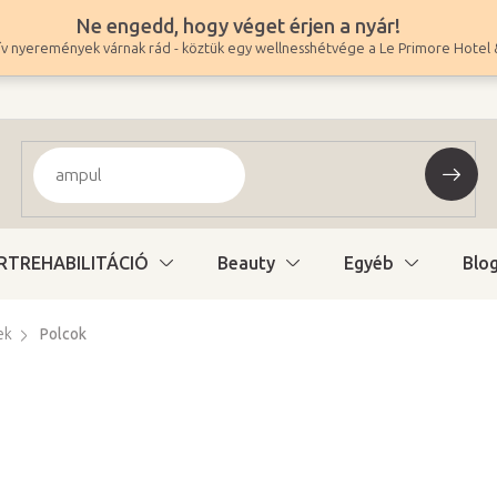
Ne engedd, hogy véget érjen a nyár!
v nyeremények várnak rád - köztük egy wellnesshétvége a Le Primore Hotel 
RTREHABILITÁCIÓ
Beauty
Egyéb
Blo
ek
Polcok
91 900 Ft
72 362 Ft ÁFA nélkül
Egységár:
Raktáron (24ó kiszáll