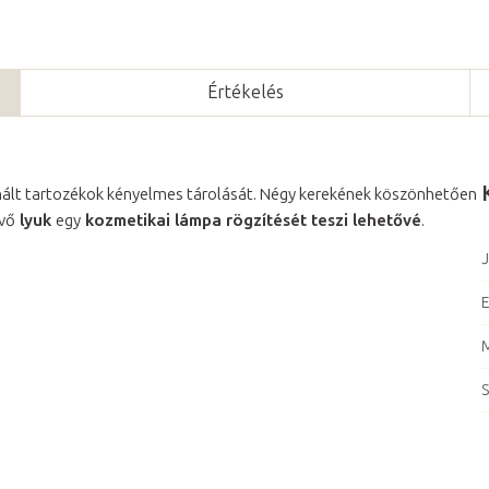
Értékelés
nált tartozékok kényelmes tárolását. Négy kerekének köszönhetően
évő
lyuk
egy
kozmetikai lámpa rögzítését teszi lehetővé
.
J
E
S