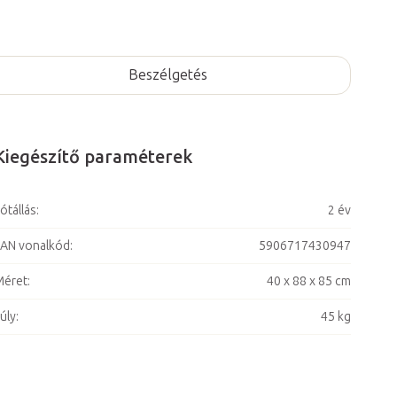
Beszélgetés
Kiegészítő paraméterek
ótállás
:
2 év
AN vonalkód
:
5906717430947
Méret
:
40 x 88 x 85 cm
úly
:
45 kg