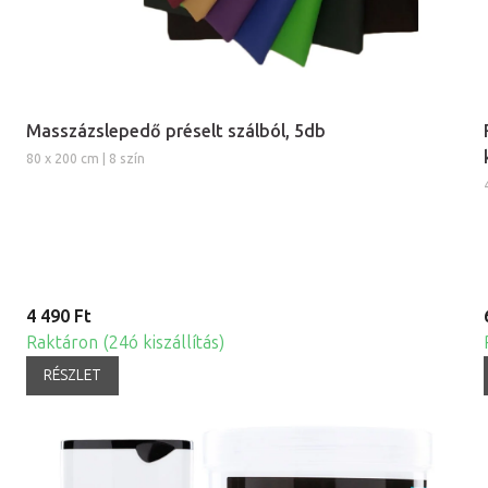
Masszázslepedő préselt szálból, 5db
80 x 200 cm | 8 szín
4 490 Ft
Raktáron (24ó kiszállítás)
RÉSZLET