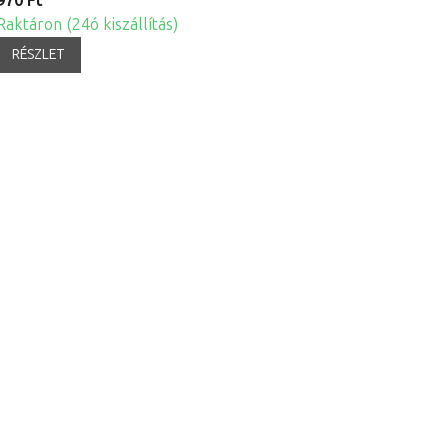
970 Ft
Raktáron (24ó kiszállítás)
RÉSZLET