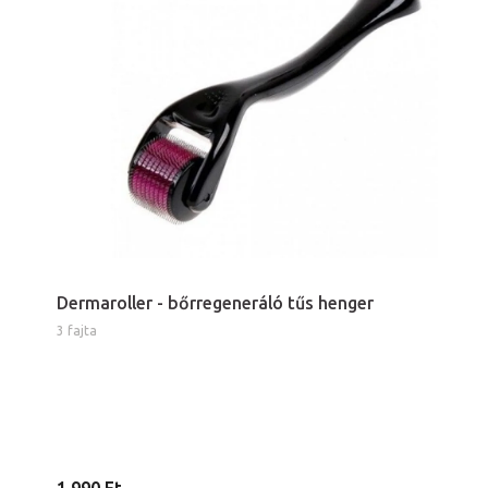
Dermaroller - bőrregeneráló tűs henger
3 fajta