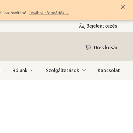
& Spa jóvoltából.
További információk →
Bejelentkezés
KOSÁR
Üres kosár
g
Rólunk
Szolgáltatások
Kapcsolat
ítás)
(3 db)