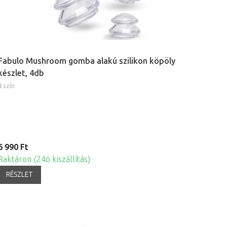
Fabulo Mushroom gomba alakú szilikon köpöly
készlet, 4db
4 szín
6 990 Ft
Raktáron (24ó kiszállítás)
RÉSZLET