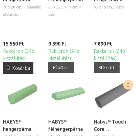
70 x 20 cm, + Ajándék:
66 x 22,5 x 11 cm, 4
63 x 15 cm, 3 szín
utántöltő
szín
15 550 Ft
9 390 Ft
7 890 Ft
Raktáron (24ó
Raktáron (24ó
Raktáron (24ó
kiszállítás)
kiszállítás)
kiszállítás)
RÉSZLET
RÉSZLET
Kosárba
HABYS®
HABYS®
Habys® Touch
hengerpárna
félhengerpárna
Core