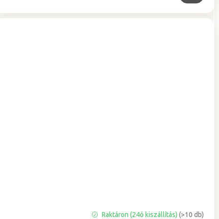
A
Raktáron (24ó kiszállítás)
(>10 db)