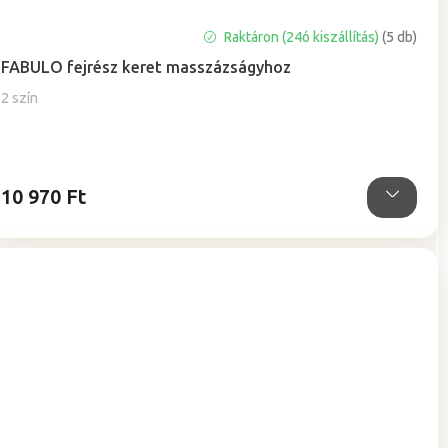
Raktáron (24ó kiszállítás)
(5 db)
FABULO fejrész keret masszázságyhoz
2 szín
10 970 Ft