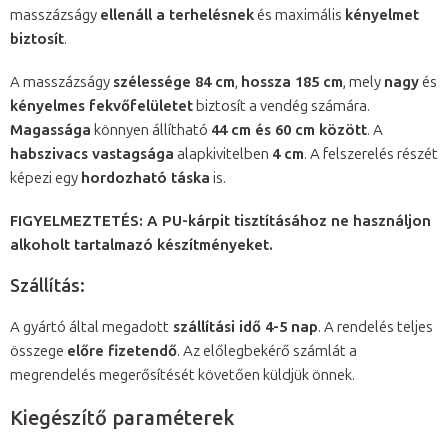
masszázságy
ellenáll a terhelésnek
és maximális
kényelmet
biztosít
.
A masszázságy
szélessége 84 cm
,
hossza 185 cm
, mely
nagy
és
kényelmes fekvőfelületet
biztosít a vendég számára.
Magassága
könnyen állítható
44 cm és 60 cm között
. A
habszivacs vastagsága
alapkivitelben
4 cm
. A felszerelés részét
képezi egy
hordozható táska
is.
FIGYELMEZTETÉS: A PU-kárpit tisztításához ne használjon
alkoholt tartalmazó készítményeket.
Szállítás:
A gyártó által megadott
szállítási idő 4-5 nap
. A rendelés teljes
összege
előre fizetendő
. Az előlegbekérő számlát a
megrendelés megerősítését követően küldjük önnek.
Kiegészítő paraméterek