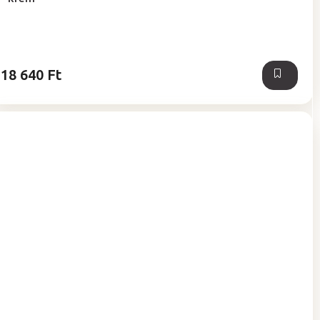
értékelése
5-
ből
5,0
csillag.
18 640 Ft