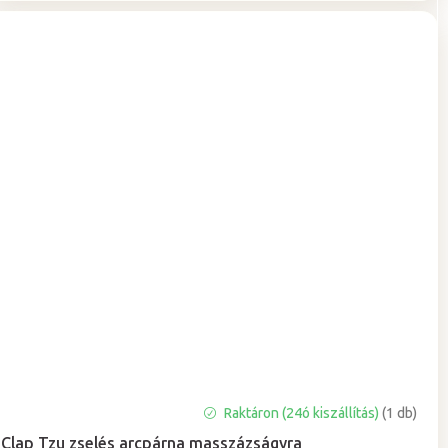
A
Raktáron (24ó kiszállítás)
(1 db)
termék
Clap Tzu zselés arcpárna masszázságyra