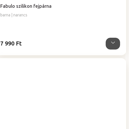
termék
Fabulo szilikon fejpárna
átlagos
értékelése
barna | narancs
5-
ből
5,0
csillag.
7 990 Ft