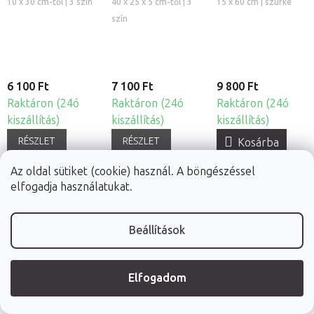
hengerpárna
10 x 30 cm-től | 3 szín
40 x 25 x 5 cm-től | 3
15 x 60 cm | szürke
szín
6 100 Ft
7 100 Ft
9 800 Ft
Raktáron (24ó
Raktáron (24ó
Raktáron (24ó
kiszállítás)
kiszállítás)
kiszállítás)
RÉSZLET
RÉSZLET
Kosárba
Az oldal sütiket (cookie) használ. A böngészéssel
elfogadja használatukat.
Beállítások
Habys® Touch
Elfogadom
Core
félhengerpárna
több méretben |