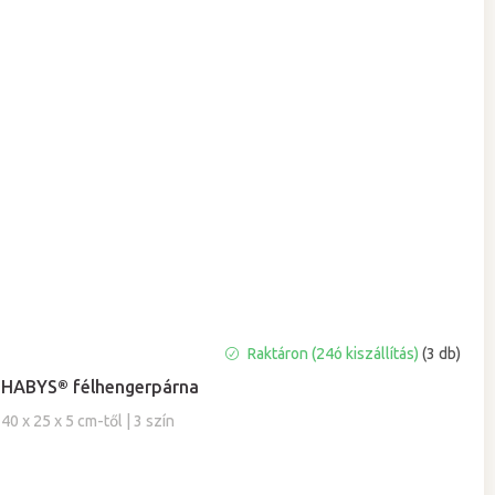
A
Raktáron (24ó kiszállítás)
(3 db)
termék
HABYS® félhengerpárna
átlagos
értékelése
40 x 25 x 5 cm-től | 3 szín
5-
ből
5,0