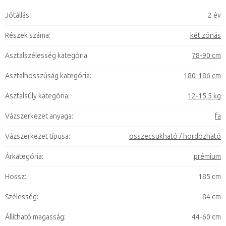
Jótállás
:
2 év
Részek száma
:
két zónás
Asztalszélesség kategória
:
78-90 cm
Asztalhosszúság kategória
:
180-186 cm
Asztalsúly kategória
:
12-15,5 kg
Vázszerkezet anyaga
:
fa
Vázszerkezet típusa
:
összecsukható / hordozható
Árkategória
:
prémium
Hossz
:
185 cm
Szélesség
:
84 cm
Állítható magasság
:
44-60 cm