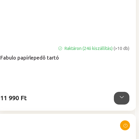
A
Raktáron (24ó kiszállítás)
(>10 db)
termék
Fabulo papírlepedõ tartó
átlagos
értékelése
5-
ből
4,5
csillag.
11 990 Ft