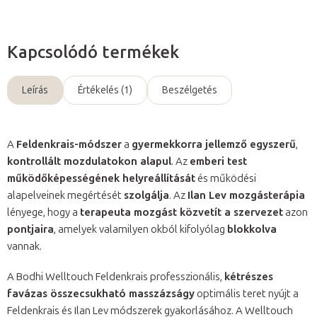
Kapcsolódó termékek
Leírás
Értékelés (1)
Beszélgetés
A
Feldenkrais-módszer
a
gyermekkorra jellemző egyszerű
,
kontrollált mozdulatokon alapul
. Az
emberi test
működőképességének helyreállítását
és működési
alapelveinek megértését
szolgálja
. Az
Ilan Lev mozgásterápia
lényege, hogy a
terapeuta mozgást közvetít a szervezet
azon
pontjaira
, amelyek valamilyen okból kifolyólag
blokkolva
vannak.
A Bodhi Welltouch Feldenkrais professzionális,
kétrészes
favázas összecsukható masszázságy
optimális teret nyújt a
Feldenkrais és Ilan Lev módszerek gyakorlásához. A Welltouch