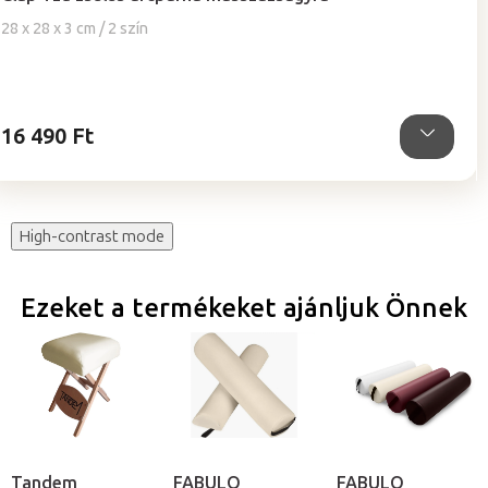
átlagos
értékelése
28 x 28 x 3 cm / 2 szín
5-
ből
4,9
csillag.
16 490 Ft
High-contrast mode
Ezeket a termékeket ajánljuk Önnek
Tandem
FABULO
FABULO