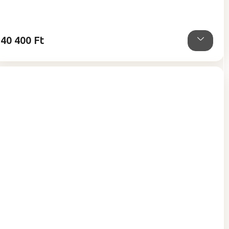
ből
5,0
csillag.
40 400 Ft