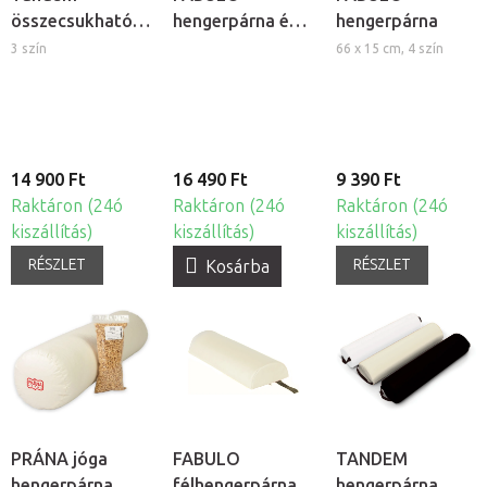
összecsukható
hengerpárna és
hengerpárna
szék
félhengerpárna
3 szín
66 x 15 cm, 4 szín
masszázságyhoz
készlet - krém
14 900 Ft
16 490 Ft
9 390 Ft
Raktáron (24ó
Raktáron (24ó
Raktáron (24ó
kiszállítás)
kiszállítás)
kiszállítás)
RÉSZLET
RÉSZLET
Kosárba
PRÁNA jóga
FABULO
TANDEM
hengerpárna
félhengerpárna
hengerpárna