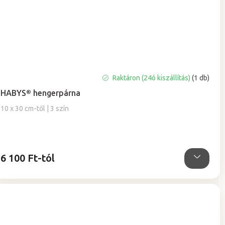
A
Raktáron (24ó kiszállítás)
(1 db)
termék
HABYS® hengerpárna
átlagos
értékelése
10 x 30 cm-től | 3 szín
5-
ből
4,9
csillag.
6 100 Ft-tól