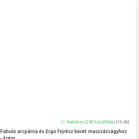
A
Raktáron (24ó kiszállítás)
(10 db)
termék
Fabulo arcpárna és Ergo fejrész keret masszázságyhoz
átlagos
- krém