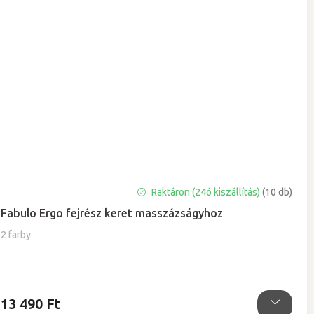
A
Raktáron (24ó kiszállítás)
(10 db)
termék
Fabulo Ergo fejrész keret masszázságyhoz
átlagos
értékelése
2 farby
5-
ből
0,0
csillag.
13 490 Ft