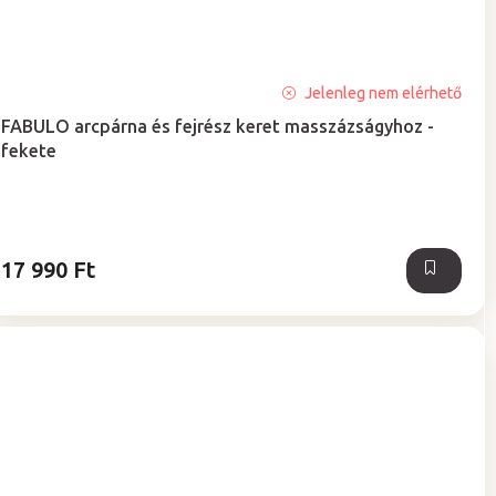
A
Jelenleg nem elérhető
termék
FABULO arcpárna és fejrész keret masszázságyhoz -
átlagos
fekete
értékelése
5-
ből
5,0
csillag.
17 990 Ft