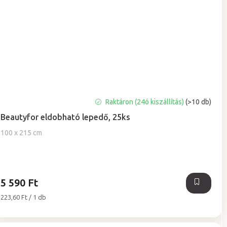
A
Raktáron (24ó kiszállítás)
(>10 db)
termék
Beautyfor eldobható lepedő, 25ks
átlagos
értékelése
100 x 215 cm
5-
ből
5,0
csillag.
5 590 Ft
Egységár:
223,60 Ft / 1 db