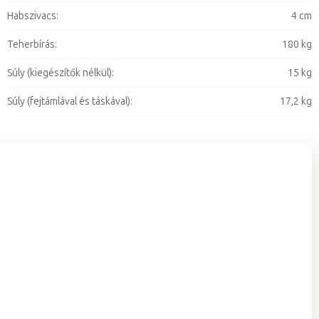
Habszivacs
:
4 cm
Teherbírás
:
180 kg
Súly (kiegészítők nélkül)
:
15 kg
Súly (fejtámlával és táskával)
:
17,2 kg