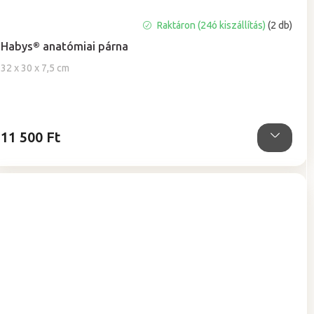
A
Raktáron (24ó kiszállítás)
(2 db)
termék
Habys® anatómiai párna
átlagos
értékelése
32 x 30 x 7,5 cm
5-
ből
5,0
csillag.
11 500 Ft