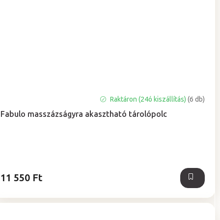
A
Raktáron (24ó kiszállítás)
(6 db)
termék
Fabulo masszázságyra akasztható tárolópolc
átlagos
értékelése
5-
ből
5,0
csillag.
11 550 Ft