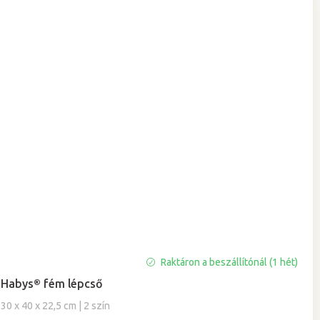
A
Raktáron a beszállítónál (1 hét)
termék
Habys® fém lépcső
átlagos
értékelése
30 x 40 x 22,5 cm | 2 szín
5-