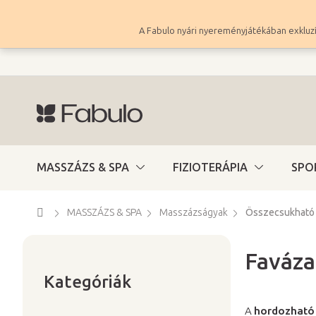
Ugrás
a
A Fabulo nyári nyereményjátékában exkluzí
fő
tartalomhoz
MASSZÁZS & SPA
FIZIOTERÁPIA
SPO
Kezdőlap
MASSZÁZS & SPA
Masszázságyak
Összecsukható
Faváza
Kategóriák
O
átugrása
Kategóriák
l
d
A
hordozható