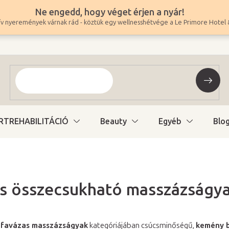
Ne engedd, hogy véget érjen a nyár!
v nyeremények várnak rád - köztük egy wellnesshétvége a Le Primore Hotel 
RTREHABILITÁCIÓ
Beauty
Egyéb
Blo
s összecsukható masszázságy
favázas masszázságyak
kategóriájában csúcsminőségű,
kemény 