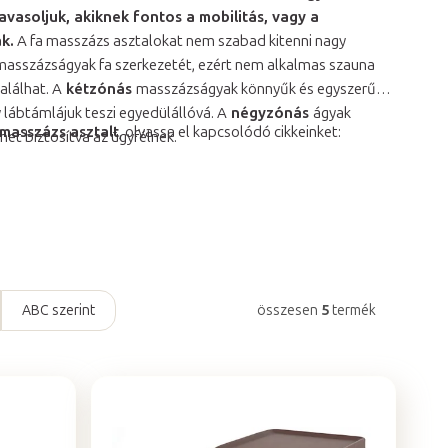
vasoljuk, akiknek fontos a mobilitás, vagy a
k.
A fa masszázs asztalokat nem szabad kitenni nagy
masszázságyak fa szerkezetét, ezért nem alkalmas szauna
alálhat. A
kétzónás
masszázságyak könnyűk és egyszerűen
 lábtámlájuk teszi egyedülállóvá. A
négyzónás
ágyak
 masszázs asztalt
, olvassa el kapcsolódó cikkeinket:
et biztosítva az ügyfélnek.
ABC szerint
összesen
5
termék