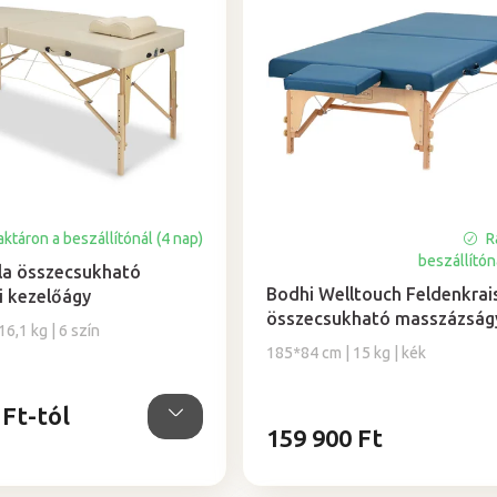
ktáron a beszállítónál (4 nap)
R
A
beszállítón
termék
la összecsukható
átlagos
Bodhi Welltouch Feldenkrai
i kezelőágy
értékelése
összecsukható masszázság
6,1 kg | 6 szín
5-
185*84 cm | 15 kg | kék
ből
5,0
csillag.
 Ft-tól
159 900 Ft