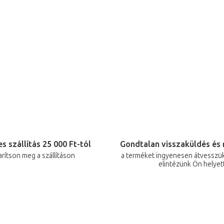
s
e
l
e
m
e
i
s szállítás 25 000 Ft-tól
Gondtalan visszaküldés és 
arítson meg a szállításon
a terméket ingyenesen átvesszük
elintézünk Ön helyet