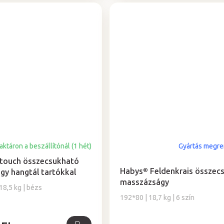
aktáron a beszállítónál (1 hét)
Gyártás megre
A
termék
ltouch összecsukható
átlagos
Habys® Feldenkrais összec
y hangtál tartókkal
értékelése
masszázságy
18,5 kg | bézs
5-
192*80 | 18,7 kg | 6 szín
ből
5,0
csillag.