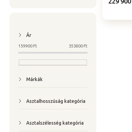
229 900
Ár
159900
Ft
353800
Ft
Márkák
Asztalhosszúság kategória
Asztalszélesség kategória