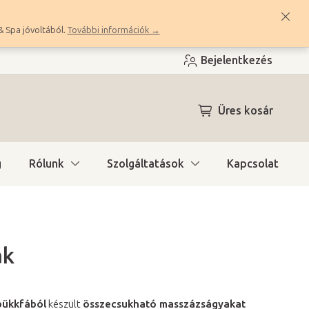
& Spa jóvoltából.
További információk →
Bejelentkezés
KOSÁR
Üres kosár
g
Rólunk
Szolgáltatások
Kapcsolat
ak
bükkfából
készült
összecsukható masszázságyakat