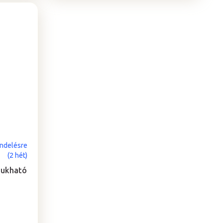
ndelésre
(2 hét)
sukható