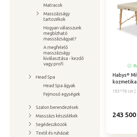
e
k
Matracok
r
e
Masszázságy
m
k
tartozékok
é
r
Hogyan válasszunk
k
e
megbízható
masszázságyat?
e
n
A megfelelő
k
d
masszázságy
l
e
kiválasztása - kezdő
vagy profi
i
z
Ra
s
é
Habys® Mi
Head Spa
t
s
kozmetika
Head Spa ágyak
á
e
183*78 cm | 1
Fejmosó egységek
j
a
Szalon berendezések
243 500
Masszázs készülékek
Segédeszközök
Textil és ruházat