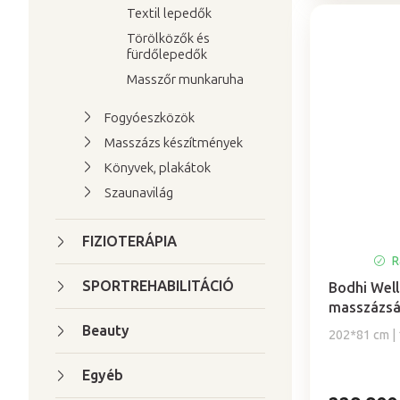
Textil lepedők
Törölközők és
fürdőlepedők
Masszőr munkaruha
Fogyóeszközök
Masszázs készítmények
Könyvek, plakátok
Szaunavilág
FIZIOTERÁPIA
R
SPORTREHABILITÁCIÓ
Bodhi Wel
masszázság
Beauty
202*81 cm | 
Egyéb