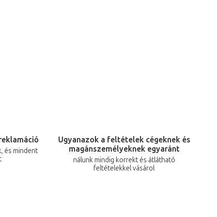
reklamáció
Ugyanazok a feltételek cégeknek és
magánszemélyeknek egyaránt
, és mindent
t
nálunk mindig korrekt és átlátható
feltételekkel vásárol