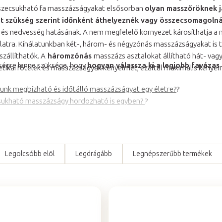
zecsukható fa masszázságyakat elsősorban
olyan masszőröknek ja
 szükség szerint időnként áthelyeznék vagy összecsomagolná
és nedvesség hatásának. A nem megfelelő környezet károsíthatja a 
latra. Kínálatunkban két-, három- és négyzónás masszázságyakat is t
szállíthatók. A
háromzónás
masszázs asztalokat állítható hát- vagy
tségre lenne szüksége, hogy
hogyan válassza ki a legjobb favázas
tikai fotelek és masszázságyak kényelmét, ezáltal maximális kényelm
unk megbízható és időtálló masszázságyat egy életre?
?
sukható masszázságy hordozható is egyben?
?
Legolcsóbb elöl
Legdrágább
Legnépszerűbb termékek