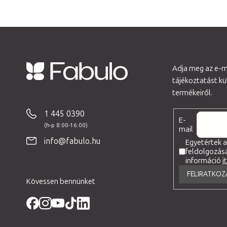
Adja meg az e-ma
tájékoztatást k
L
termékeiről.
á
b
1 445 0390
E-
l
mail
é
info@fabulo.hu
Egyetértek 
feldolgozás
c
információ
i
FELIRATKOZ
Kövessen bennünket