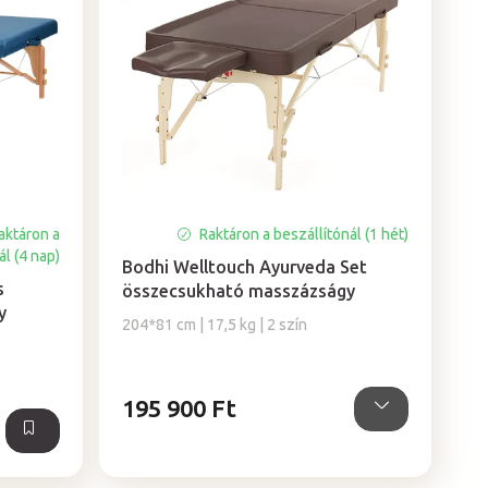
aktáron a
Raktáron a beszállítónál (1 hét)
ál (4 nap)
Bodhi Welltouch Ayurveda Set
s
összecsukható masszázságy
y
204*81 cm | 17,5 kg | 2 szín
195 900 Ft