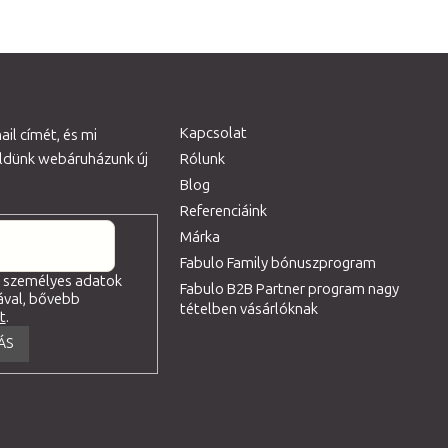
Kapcsolat
il címét, és mi
üldünk webáruházunk új
Rólunk
Blog
Referenciáink
Márka
Fabulo Family bónuszprogram
a személyes adatok
Fabulo B2B Partner program nagy
ával, bővebb
tételben vásárlóknak
tt
.
ÁS