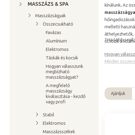
a
MASSZÁZS & SPA
kínálunk
.
Az öss
l
masszázságyat
Masszázságyak
s
hőingadozások 
Összecsukható
ó
melletti haszná
Favázas
áthelyezhetők, 
p
? Ha több segí
Alumínium
ötvözik a kozme
a
Elektromos
n
Hogyan válassz
e
Táskák és kocsik
Minden összec
l
Hogyan válasszunk
megbízható
masszázságyat?
A megfelelő
masszázságy
Ajánljuk
kiválasztása - kezdő
T
vagy profi
e
r
Stabil
m
Elektromos
T
é
Masszázsszékek