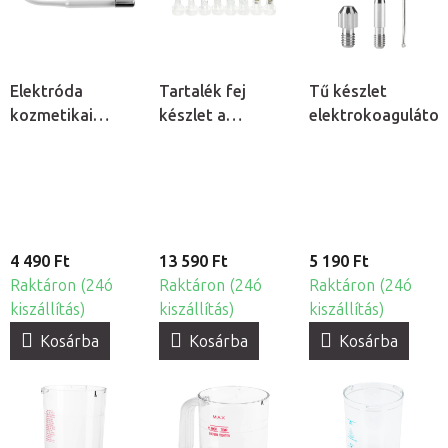
Elektróda
Tartalék fej
Tű készlet
kozmetikai
készlet a
elektrokoagulátor
ózonizátorhoz -
Hydrogen H2+
Rúd
6v1 kozmetikai
készülékhez
4 490 Ft
13 590 Ft
5 190 Ft
Raktáron (24ó
Raktáron (24ó
Raktáron (24ó
kiszállítás)
kiszállítás)
kiszállítás)
Kosárba
Kosárba
Kosárba