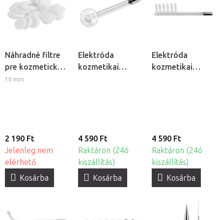
Náhradné filtre
Elektróda
Elektróda
pre kozmetický
kozmetikai
kozmetikai
prístroj
ózonizátorhoz -
ózonizátorhoz -
10 mm
BeautyOne AM
Gomba
Fésű
60, 40ks
2 190 Ft
4 590 Ft
4 590 Ft
Jelenleg nem
Raktáron (24ó
Raktáron (24ó
elérhető
kiszállítás)
kiszállítás)
Kosárba
Kosárba
Kosárba