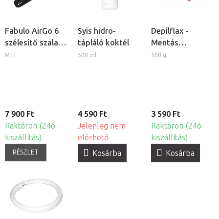
Fabulo AirGo 6
Syis hidro-
Depilflax -
szélesítő szalag
tápláló koktél
Mentás
lábmandzsettához,
kozmetikai
M | L
500 ml
500 g
2db
paraffin
7 900 Ft
4 590 Ft
3 590 Ft
Raktáron (24ó
Jelenleg nem
Raktáron (24ó
kiszállítás)
elérhető
kiszállítás)
RÉSZLET
Kosárba
Kosárba