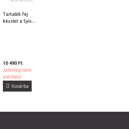
Tartalék fej
készlet a Syis
Dermapenhez,
10db
10 490 Ft
Jelenleg nem
elérhető
Kosárba