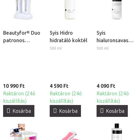
Beautyfor® Duo
Syis Hidro
Syis
patronos
hidratáló koktél
hialuronsavas
gyantamelegítő
ultrahang gél
500 ml
500 ml
10 990 Ft
4 590 Ft
4 090 Ft
Raktáron (24ó
Raktáron (24ó
Raktáron (24ó
kiszállítás)
kiszállítás)
kiszállítás)
Kosárba
Kosárba
Kosárba