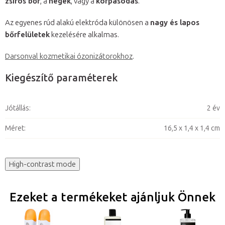
zsíros bőr
, a
hegek
, vagy a
korpásodás
.
Az egyenes rúd alakú elektróda különösen a
nagy és lapos
bőrfelületek
kezelésére alkalmas.
Darsonval kozmetikai ózonizátorokhoz
.
Kiegészítő paraméterek
Jótállás
:
2 év
Méret
:
16,5 x 1,4 x 1,4 cm
High-contrast mode
Ezeket a termékeket ajánljuk Önnek