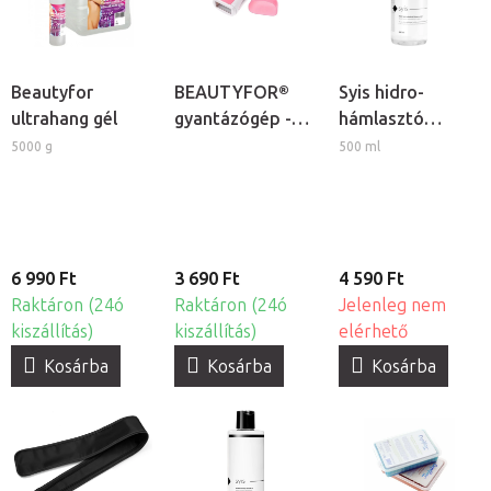
Beautyfor
BEAUTYFOR®
Syis hidro-
ultrahang gél
gyantázógép -
hámlasztó
patronos
koktél
5000 g
500 ml
gyantamelegítő
6 990 Ft
3 690 Ft
4 590 Ft
Raktáron (24ó
Raktáron (24ó
Jelenleg nem
kiszállítás)
kiszállítás)
elérhető
Kosárba
Kosárba
Kosárba