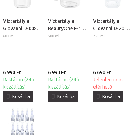
Víztartály a
Víztartály a
Víztartály a
Giovanni D-008
BeautyOne F-17
Giovanni D-20 és
és D-09
kozmetikai
D-21 kozmetikai
600 ml
500 ml
750 ml
kozmetikai
gőzölőhöz
gőzölőkhöz
gőzölőkhöz
6 990 Ft
6 990 Ft
6 690 Ft
Raktáron (24ó
Raktáron (24ó
Jelenleg nem
kiszállítás)
kiszállítás)
elérhető
Kosárba
Kosárba
Kosárba