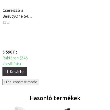
Csereizzó a
BeautyOne S4
kozmetikai
22 W
lámpához
5 590 Ft
Raktáron (24ó
kiszállítás)
Kosárba
High-contrast mode
Hasonló termékek