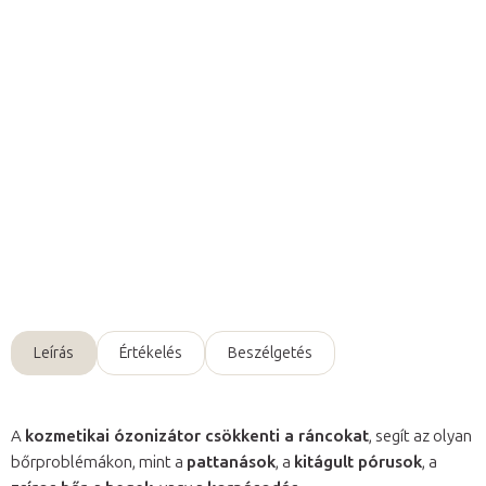
Várható kézbesítés:
2026. 08. 11.
Hozzáadás a kosárhoz
Darsonval kozmetikai ózonizátorhoz használható
egyenes rúd
alakú tartalék elektróda
.
Részletes információ
Kérdés
Leírás
Értékelés
Beszélgetés
A
kozmetikai ózonizátor csökkenti a ráncokat
, segít az olyan
bőrproblémákon, mint a
pattanások
, a
kitágult pórusok
, a