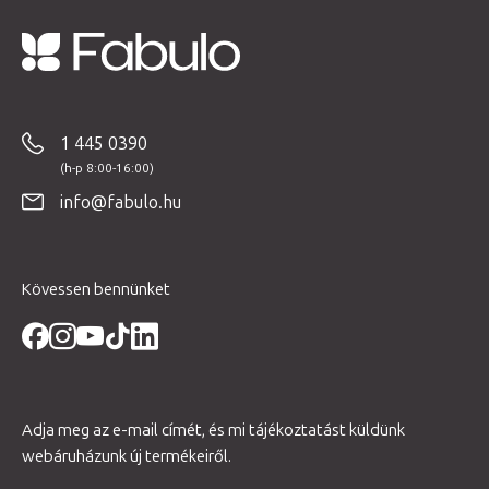
L
á
b
1 445 0390
l
é
info@fabulo.hu
c
Kövessen bennünket
Adja meg az e-mail címét, és mi tájékoztatást küldünk
webáruházunk új termékeiről.