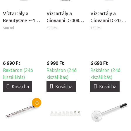
Víztartály a
Víztartály a
Víztartály a
BeautyOne F-17
Giovanni D-008
Giovanni D-20 és
kozmetikai
és D-09
D-21 kozmetikai
500 ml
600 ml
750 ml
gőzölőhöz
kozmetikai
gőzölőkhöz
gőzölőkhöz
6 990 Ft
6 990 Ft
6 690 Ft
Raktáron (24ó
Raktáron (24ó
Raktáron (24ó
kiszállítás)
kiszállítás)
kiszállítás)
Kosárba
Kosárba
Kosárba