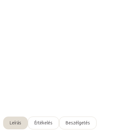
4 087 Ft ÁFA nélkül
Egységár:
Raktáron (24ó kiszállítás)
(2 db)
Várható kézbesítés:
2026. 08. 10.
Hozzáadás a kosárhoz
Tartalék tű készlet
kozmetikai elektrokoagulátorhoz.
Részletes információ
Kérdés
Leírás
Értékelés
Beszélgetés