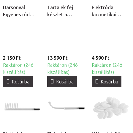
Darsonval
Tartalék fej
Elektróda
Egyenes rúd
készlet a
kozmetikai
elektróda
Hydrogen H2+
ózonizátorhoz -
kozmetikai
6v1 kozmetikai
Gomba
ózonizátorhoz
készülékhez
2 150 Ft
13 590 Ft
4 590 Ft
Raktáron (24ó
Raktáron (24ó
Raktáron (24ó
kiszállítás)
kiszállítás)
kiszállítás)
Kosárba
Kosárba
Kosárba