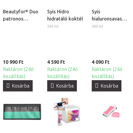
Beautyfor® Duo
Syis Hidro
Syis
patronos
hidratáló koktél
hialuronsavas
gyantamelegítő
ultrahang gél
500 ml
500 ml
10 990 Ft
4 590 Ft
4 090 Ft
Raktáron (24ó
Raktáron (24ó
Raktáron (24ó
kiszállítás)
kiszállítás)
kiszállítás)
Kosárba
Kosárba
Kosárba