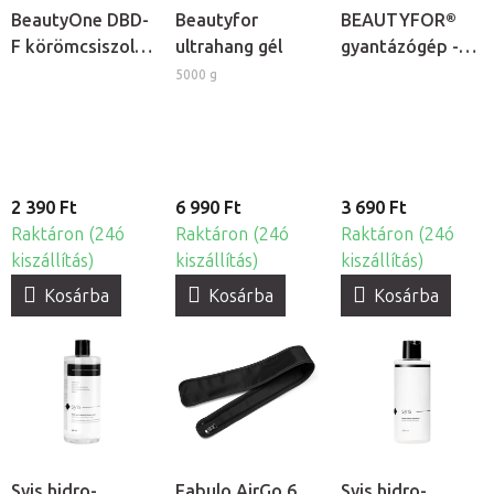
BeautyOne DBD-
Beautyfor
BEAUTYFOR®
F körömcsiszoló
ultrahang gél
gyantázógép -
fej készlet, 30db
patronos
5000 g
gyantamelegítő
2 390 Ft
6 990 Ft
3 690 Ft
Raktáron (24ó
Raktáron (24ó
Raktáron (24ó
kiszállítás)
kiszállítás)
kiszállítás)
Kosárba
Kosárba
Kosárba
Syis hidro-
Fabulo AirGo 6
Syis hidro-