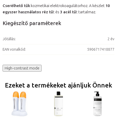
Cserélhető tűk
kozmetikai elektrokoagulátorhoz. A készlet
10
egyszer használatos réz tű
t és
3 acél tű
t tartalmaz.
Kiegészítő paraméterek
Jótállás
:
2 év
EAN vonalkód
:
5906717418877
High-contrast mode
Ezeket a termékeket ajánljuk Önnek