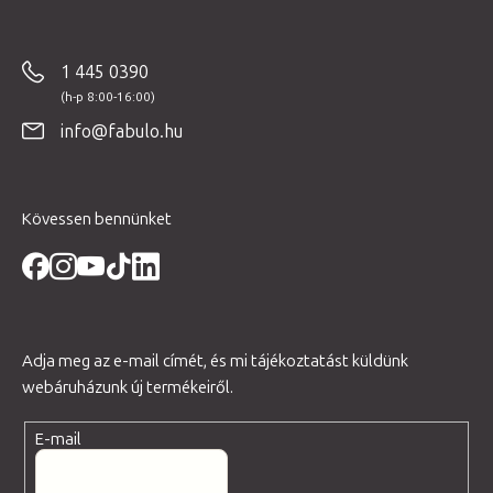
á
b
1 445 0390
l
é
info@fabulo.hu
c
Kövessen bennünket
Adja meg az e-mail címét, és mi tájékoztatást küldünk
webáruházunk új termékeiről.
E-mail