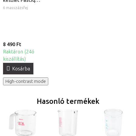
készlet Fasciq®
Mini
6 masszázsfej
masszázspisztolyhoz
8 490 Ft
Raktáron (24ó
kiszállítás)
Kosárba
High-contrast mode
Hasonló termékek