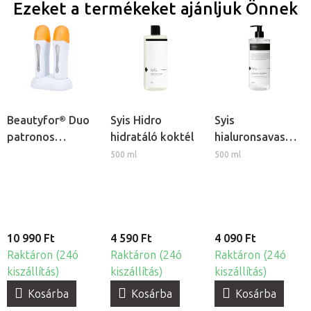
Ezeket a termékeket ajánljuk Önnek
Beautyfor® Duo
Syis Hidro
Syis
patronos
hidratáló koktél
hialuronsavas
gyantamelegítő
ultrahang gél
500 ml
500 ml
10 990 Ft
4 590 Ft
4 090 Ft
Raktáron (24ó
Raktáron (24ó
Raktáron (24ó
kiszállítás)
kiszállítás)
kiszállítás)
Kosárba
Kosárba
Kosárba