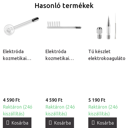
Hasonló termékek
Elektróda
Elektróda
Tű készlet
kozmetikai
kozmetikai
elektrokoagulátor
ózonizátorhoz -
ózonizátorhoz -
Gomba
Fésű
4 590 Ft
4 590 Ft
5 190 Ft
Raktáron (24ó
Raktáron (24ó
Raktáron (24ó
kiszállítás)
kiszállítás)
kiszállítás)
Kosárba
Kosárba
Kosárba