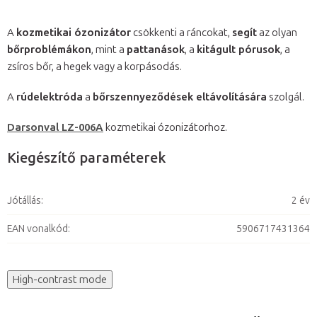
A
kozmetikai ózonizátor
csökkenti a ráncokat,
segít
az olyan
bőrproblémákon
, mint a
pattanások
, a
kitágult pórusok
, a
zsíros bőr, a hegek vagy a korpásodás.
A
rúdelektróda
a
bőrszennyeződések eltávolítására
szolgál.
Darsonval LZ-006A
kozmetikai ózonizátorhoz.
Kiegészítő paraméterek
Jótállás
:
2 év
EAN vonalkód
:
5906717431364
High-contrast mode