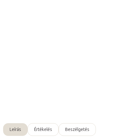
3 535 Ft ÁFA nélkül
Egységár:
Raktáron (24ó kiszállítás)
(4 db)
Várható kézbesítés:
2026. 08. 10.
Hozzáadás a kosárhoz
Darsonval LZ-006A kozmetikai ózonizátorhoz használható
rúd
alakú tartalék elektróda
.
Részletes információ
Kérdés
Leírás
Értékelés
Beszélgetés