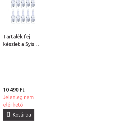
Tartalék fej
készlet a Syis
Dermapenhez,
10db
10 490 Ft
Jelenleg nem
elérhető
Kosárba