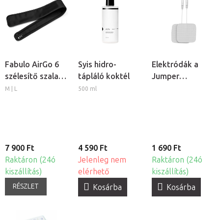
Fabulo AirGo 6
Syis hidro-
Elektródák a
szélesítő szalag
tápláló koktél
Jumper
lábmandzsettához,
TENS/EMS
M | L
500 ml
2db
elektrostimulátor
2db
7 900 Ft
4 590 Ft
1 690 Ft
Raktáron (24ó
Jelenleg nem
Raktáron (24ó
kiszállítás)
elérhető
kiszállítás)
RÉSZLET
Kosárba
Kosárba