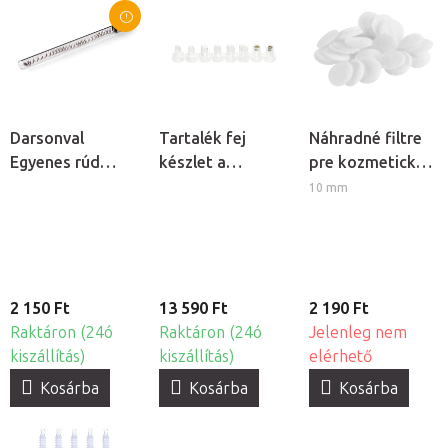
Darsonval
Tartalék fej
Náhradné filtre
Egyenes rúd
készlet a
pre kozmetický
elektróda
Hydrogen H2+
prístroj
10 mm
kozmetikai
6v1 kozmetikai
BeautyOne AM
ózonizátorhoz
készülékhez
60, 40ks
2 150 Ft
13 590 Ft
2 190 Ft
Raktáron (24ó
Raktáron (24ó
Jelenleg nem
kiszállítás)
kiszállítás)
elérhető
Kosárba
Kosárba
Kosárba