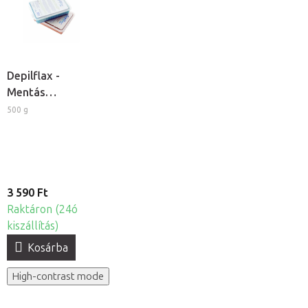
Depilflax -
Mentás
kozmetikai
500 g
paraffin
3 590 Ft
Raktáron (24ó
kiszállítás)
Kosárba
High-contrast mode