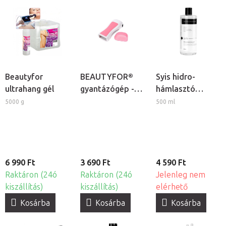
Beautyfor
BEAUTYFOR®
Syis hidro-
ultrahang gél
gyantázógép -
hámlasztó
patronos
koktél
5000 g
500 ml
gyantamelegítő
6 990 Ft
3 690 Ft
4 590 Ft
Raktáron (24ó
Raktáron (24ó
Jelenleg nem
kiszállítás)
kiszállítás)
elérhető
Kosárba
Kosárba
Kosárba