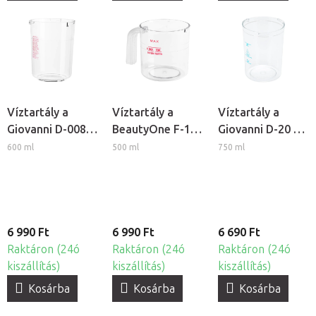
Víztartály a
Víztartály a
Víztartály a
Giovanni D-008
BeautyOne F-17
Giovanni D-20 és
és D-09
kozmetikai
D-21 kozmetikai
600 ml
500 ml
750 ml
kozmetikai
gőzölőhöz
gőzölőkhöz
gőzölőkhöz
6 990 Ft
6 990 Ft
6 690 Ft
Raktáron (24ó
Raktáron (24ó
Raktáron (24ó
kiszállítás)
kiszállítás)
kiszállítás)
Kosárba
Kosárba
Kosárba