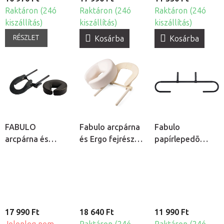
Raktáron (24ó
Raktáron (24ó
Raktáron (24ó
kiszállítás)
kiszállítás)
kiszállítás)
RÉSZLET
Kosárba
Kosárba
FABULO
Fabulo arcpárna
Fabulo
arcpárna és
és Ergo fejrész
papírlepedõ
fejrész keret
keret
tartó
masszázságyhoz
masszázságyhoz
- fekete
- krém
17 990 Ft
18 640 Ft
11 990 Ft