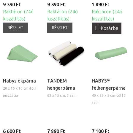
9 390 Ft
9 390 Ft
1 890 Ft
Raktáron (24ó
Raktáron (24ó
Raktáron (24ó
kiszállítás)
kiszállítás)
kiszállítás)
RÉSZLET
RÉSZLET
Kosárba
Habys ékpárna
TANDEM
HABYS®
hengerpárna
félhengerpárna
20 x 15 x 10 cm-től |
pisztácia
63 x 15 cm, 3 szín
40 x 25 x 5 cm-től | 3
szín
6 600 Ft
7 890 Ft
7 100 Ft