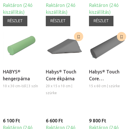
Raktáron (24ó
Raktáron (24ó
Raktáron (24ó
kiszállítás)
kiszállítás)
kiszállítás)
RÉSZLET
RÉSZLET
RÉSZLET
HABYS®
Habys® Touch
Habys® Touch
hengerpárna
Core ékpárna
Core
hengerpárna
10 x 30 cm-től | 3 szín
20 x 15 x 10 cm |
15 x 60 cm | szürke
szürke
6 100 Ft
6 600 Ft
9 800 Ft
Raktáron (24ó
Raktáron (24ó
Raktáron (24ó