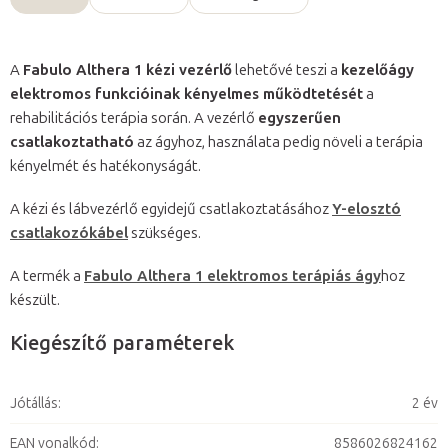
A
Fabulo Althera 1 kézi vezérlő
lehetővé teszi a
kezelőágy
elektromos funkcióinak kényelmes működtetését
a
rehabilitációs terápia során. A vezérlő
egyszerűen
csatlakoztatható
az ágyhoz, használata pedig növeli a terápia
kényelmét és hatékonyságát.
A kézi és lábvezérlő egyidejű csatlakoztatásához
Y-elosztó
csatlakozókábel
szükséges.
A termék a
Fabulo Althera 1 elektromos terápiás ágy
hoz
készült.
Kiegészítő paraméterek
Jótállás
:
2 év
EAN vonalkód
:
8586026824162