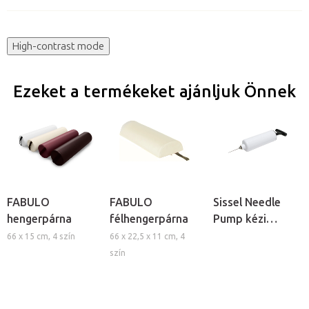
High-contrast mode
Ezeket a termékeket ajánljuk Önnek
FABULO
FABULO
Sissel Needle
hengerpárna
félhengerpárna
Pump kézi
pumpa
66 x 15 cm, 4 szín
66 x 22,5 x 11 cm, 4
szín