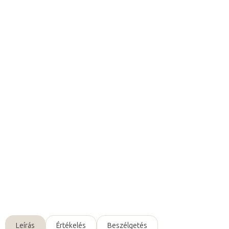
8 346 Ft ÁFA nélkül
Egységár:
Raktáron (24ó kiszállítás)
(5 db)
Várható kézbesítés:
2026. 08. 10.
Hozzáadás a kosárhoz
A Fabulo Althera 1
kézi vezérlő egyszerű
és
kényelmes
vezérlés
t tesz lehetővé a
kezelőágy pozíciójának
beállításához
közvetlenül a terápia során.
Részletes információ
Kérdés
Leírás
Értékelés
Beszélgetés