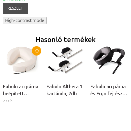
RÉSZLET
High-contrast mode
Hasonló termékek
Fabulo arcpárna
Fabulo Althera 1
Fabulo arcpárna
beépített
kartámla, 2db
és Ergo fejrész
hangszóróval
keret
2 szín
masszázságyhoz
- fekete