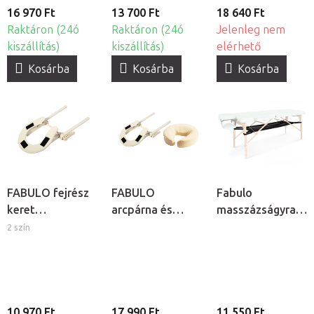
16 970 Ft
13 700 Ft
18 640 Ft
Raktáron (24ó
Raktáron (24ó
Jelenleg nem
kiszállítás)
kiszállítás)
elérhető
Kosárba
Kosárba
Kosárba
FABULO fejrész
FABULO
Fabulo
keret
arcpárna és
masszázságyra
masszázságyhoz
fejrész keret
akasztható
2 szín
masszázságyhoz
tárolópolc
- krém
10 970 Ft
17 990 Ft
11 550 Ft