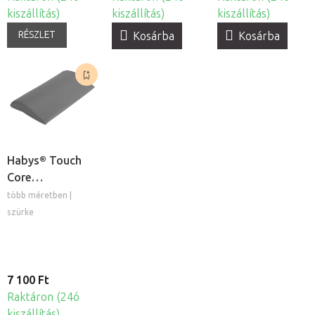
kiszállítás)
kiszállítás)
kiszállítás)
RÉSZLET
Kosárba
Kosárba
Habys® Touch
Core
félhengerpárna
több méretben |
szürke
7 100 Ft
Raktáron (24ó
kiszállítás)