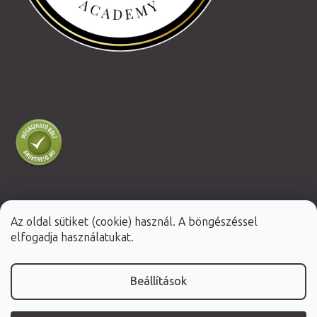
Az oldal sütiket (cookie) használ. A böngészéssel
Shoptet Premium készítette
elfogadja használatukat.
Copyright 2026
Fabulo.hu
. Minden jog fenntartva.
Beállítások