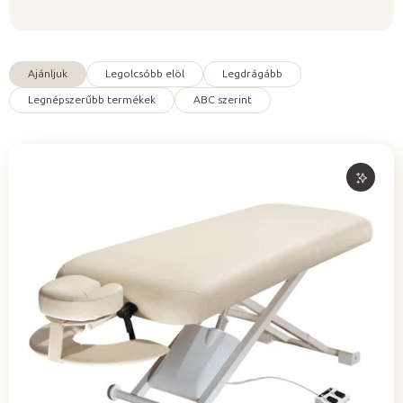
Ajánljuk
Legolcsóbb elöl
Legdrágább
T
Legnépszerűbb termékek
ABC szerint
e
r
m
é
k
e
k
r
e
n
d
e
z