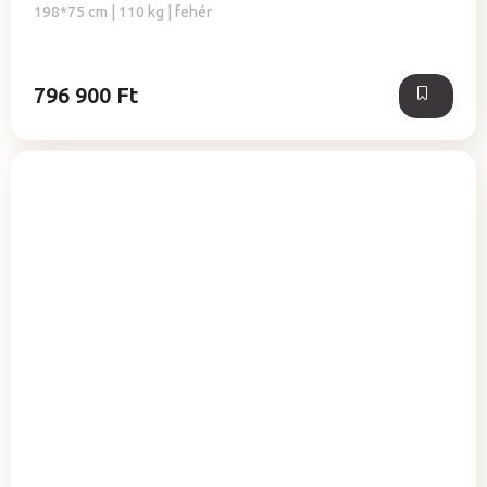
198*75 cm | 110 kg | fehér
796 900 Ft