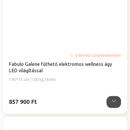
A
Elérhető szeptemberben
termék
Fabulo Galene fűthető elektromos wellness ágy
átlagos
LED világítással
értékelése
5-
195*75 cm | 100 kg | krém
ből
5,0
csillag.
857 900 Ft