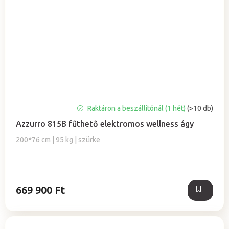
Raktáron a beszállítónál (1 hét)
(>10 db)
Azzurro 815B fűthető elektromos wellness ágy
200*76 cm | 95 kg | szürke
669 900 Ft