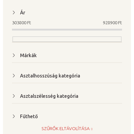
r
m
Ár
é
303800
Ft
928900
Ft
k
e
k
l
Márkák
i
s
t
Asztalhosszúság kategória
á
j
Asztalszélesség kategória
a
Fűthető
SZŰRŐK ELTÁVOLÍTÁSA