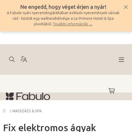
Ugrás
Ne engedd, hogy véget érjen a nyár!
a
A Fabulo nyári nyereményjátékában exkluzív nyeremények várnak
fő
rád - köztük egy wellnesshétvége a Le Primore Hotel & Spa
tartalomhoz
jóvoltából.
További információk →
KOSÁR
Kezdőlap
MASSZÁZS & SPA
Fix elektromos ágyak