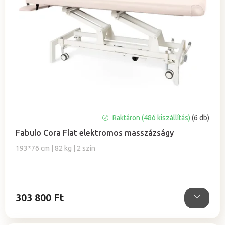
A
Raktáron (48ó kiszállítás)
(6 db)
termék
Fabulo Cora Flat elektromos masszázságy
átlagos
értékelése
193*76 cm | 82 kg | 2 szín
5-
ből
5,0
csillag.
303 800 Ft