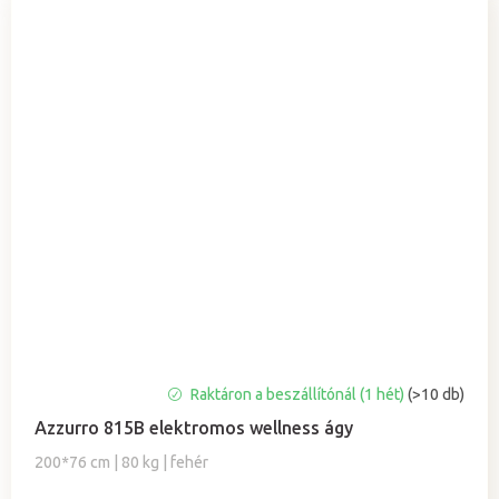
Raktáron a beszállítónál (1 hét)
(>10 db)
Azzurro 815B elektromos wellness ágy
200*76 cm | 80 kg | fehér