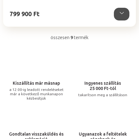
799 900 Ft
összesen
9
termék
L
i
s
t
a
i
Kiszállítás már másnap
Ingyenes szállítás
r
25 000 Ft-tól
a 12:00-ig leadott rendeléseket
már a következő munkanapon
takarítson meg a szállításon
á
kézbesítjük
n
y
í
t
Gondtalan visszaküldés és
Ugyanazok a feltételek
á