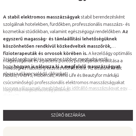
A stabil elektromos masszázságyak
stabil berendezésként
szolgálnak hotelekben, fürdőkben, professzionális masszázs- és
kozmetikai stúdiókban, valamint egészségügyi rendelőkben.
Az
egyszerű magasság- és támlaállítási lehetőségüknek
köszönhetően rendkívül közkedveltek masszőrök,
fizioterapeuták és orvosok körében is.
A kezelőágy optimális
? Hadd segítsünk! Ha szeretne többet megtudni arról,
magasságának és a páciens pontos pozíciójának beállítása a
hogy
hogyan is válassza ki a megfelelő masszázságyat
,
minőségi és hatékony kezelés előfeltétele. Az általunk kínált
olvassa el kapcsolódó cikkünket!
Fabulo, HABYS, Mobercas, Aveno Life és Beautyfor márkájú
csúcsminőségű professzionális elektromos masszázságyakat
Hogyan válasszunk megbízható és időtálló masszázságyat egy
nagyfokú megbízhatóság jellemzi.
életre?
?
SZŰRŐ BEZÁRÁSA
T
e