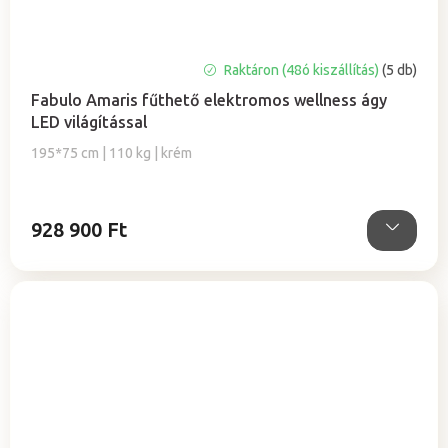
Raktáron (48ó kiszállítás)
(5 db)
Fabulo Amaris fűthető elektromos wellness ágy
LED világítással
195*75 cm | 110 kg | krém
928 900 Ft