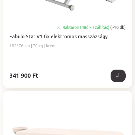
é
s
e
A
Raktáron (48ó kiszállítás)
(>10 db)
termék
Fabulo Star V1 fix elektromos masszázságy
átlagos
értékelése
182*76 cm | 70 kg | krém
5-
ből
5,0
csillag.
341 900 Ft