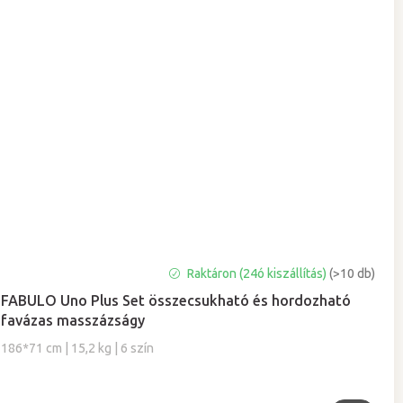
A
Raktáron (24ó kiszállítás)
(>10 db)
termék
FABULO Uno Plus Set összecsukható és hordozható
átlagos
favázas masszázságy
értékelése
5-
186*71 cm | 15,2 kg | 6 szín
ből
5,0
csillag.