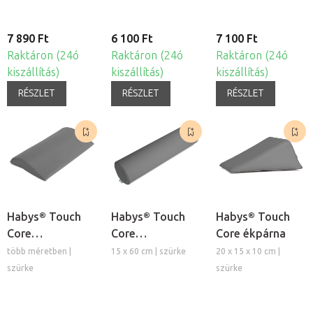
7 890 Ft
6 100 Ft
7 100 Ft
Raktáron (24ó
Raktáron (24ó
Raktáron (24ó
kiszállítás)
kiszállítás)
kiszállítás)
RÉSZLET
RÉSZLET
RÉSZLET
Habys® Touch
Habys® Touch
Habys® Touch
Core
Core
Core ékpárna
félhengerpárna
hengerpárna
több méretben |
15 x 60 cm | szürke
20 x 15 x 10 cm |
szürke
szürke