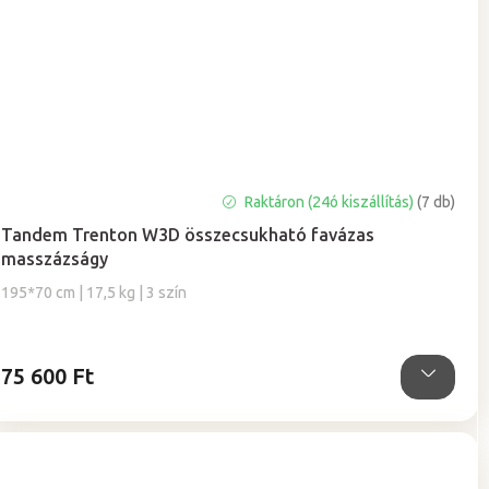
A
Raktáron (24ó kiszállítás)
(7 db)
termék
Tandem Trenton W3D összecsukható favázas
átlagos
masszázságy
értékelése
5-
195*70 cm | 17,5 kg | 3 szín
ből
5,0
csillag.
75 600 Ft