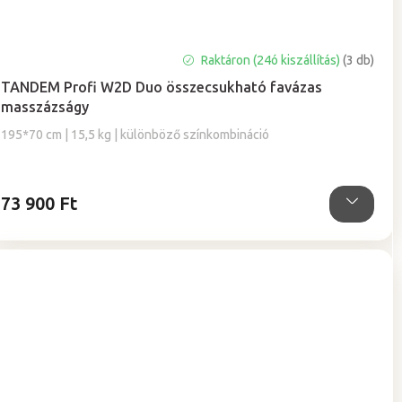
A
Raktáron (24ó kiszállítás)
(3 db)
termék
TANDEM Profi W2D Duo összecsukható favázas
átlagos
masszázságy
értékelése
5-
195*70 cm | 15,5 kg | különböző színkombináció
ből
5,0
csillag.
73 900 Ft