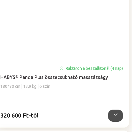
A
Raktáron a beszállítónál (4 nap)
termék
HABYS® Panda Plus összecsukható masszázságy
átlagos
értékelése
180*70 cm | 13,9 kg | 6 szín
5-
ből
5,0
csillag.
320 600 Ft-tól