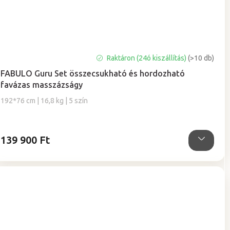
A
Raktáron (24ó kiszállítás)
(>10 db)
termék
FABULO Guru Set összecsukható és hordozható
átlagos
favázas masszázságy
értékelése
5-
192*76 cm | 16,8 kg | 5 szín
ből
5,0
csillag.
139 900 Ft