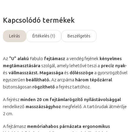
Kapcsolódó termékek
Leírás
Értékelés (1)
Beszélgetés
Az
"U" alakú
Fabulo
fejtámasz
a vendég fejének
kényelmes
megtámasztására
szolgál, amely lehetővé teszi a
precíz nyak-
és
vállmasszázst.
Magassága
és
dőlésszöge
a gyorsrögzítővel
egyszerűen
beállítható.
Az arcpárna
három tépőzárral
biztonságosan
rögzíthető
a fejrész tartóhoz.
A fejrész
minden 20 cm fejtámlarögzítő nyílástávolsággal
rendelkező
masszázságyhoz
megfelelő. A tartórudak átmérője
2 cm.
A fejtámasz
memóriahabos párnázata ergonomikus