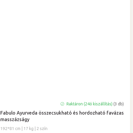
Raktáron (24ó kiszállítás)
(3 db)
Fabulo Ayurveda összecsukható és hordozható favázas
masszázságy
192*81 cm | 17 kg | 2 szín