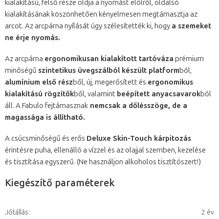
kialakítású, felső része oldja a nyomást elölről, oldalsó
kialakításának köszönhetően kényelmesen megtámasztja az
arcot. Az arcpárna nyílását úgy szélesítették ki, hogy
a szemeket
ne érje nyomás.
Az arcpárna
ergonomikusan kialakított tartóváza
prémium
minőségű
szintetikus üvegszálból készült platform
ból,
alumínium első rész
ből, új, megerősített és
ergonomikus
kialakítású rögzítők
ből, valamint
beépített anyacsavarok
ból
áll. A Fabulo fejtámasznak
nemcsak a dőlésszöge, de a
magassága is állítható
.
A csúcsminőségű és erős
Deluxe Skin-Touch kárpitozás
érintésre puha, ellenálló a vízzel és az olajjal szemben, kezelése
és tisztítása egyszerű. (Ne használjon alkoholos tisztítószert!)
Kiegészítő paraméterek
Jótállás
:
2 év