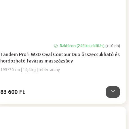
Raktáron (24ó kiszállítás)
(>10 db)
Tandem Profi W3D Oval Contour Duo összecsukható és
hordozható favázas masszázságy
195*70 cm | 14,4 kg | fehér-arany
83 600 Ft