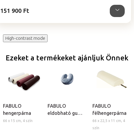
csillag.
151 900 Ft
High-contrast mode
Ezeket a termékeket ajánljuk Önnek
FABULO
FABULO
FABULO
hengerpárna
eldobható gumis
félhengerpárna
fejtámla huzat,
66 x 15 cm, 4 szín
66 x 22,5 x 11 cm, 4
50db
szín