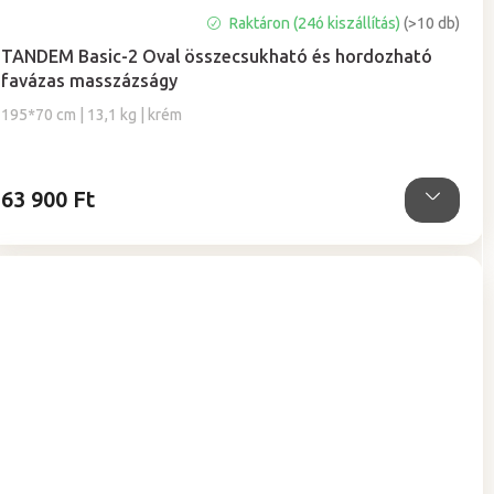
A
Raktáron (24ó kiszállítás)
(>10 db)
termék
TANDEM Basic-2 Oval összecsukható és hordozható
átlagos
favázas masszázságy
értékelése
5-
195*70 cm | 13,1 kg | krém
ből
4,9
csillag.
63 900 Ft