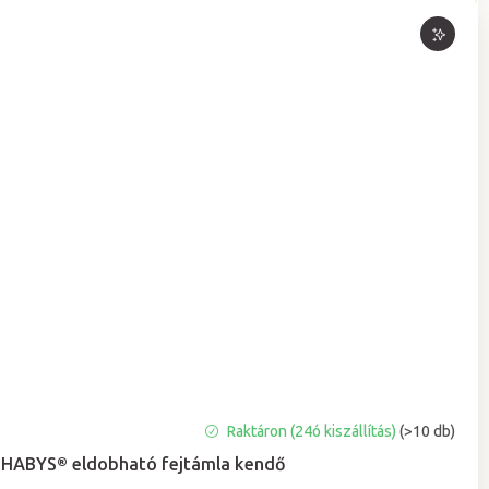
A
Raktáron (24ó kiszállítás)
(>10 db)
termék
HABYS® eldobható fejtámla kendő
átlagos