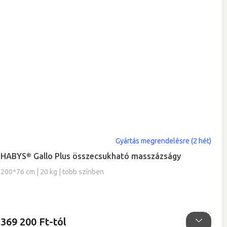
A
Gyártás megrendelésre (2 hét)
termék
HABYS® Gallo Plus összecsukható masszázságy
átlagos
értékelése
200*76 cm | 20 kg | több színben
5-
ből
5,0
csillag.
369 200 Ft-tól