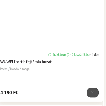
A
Raktáron (24ó kiszállítás)
(4 db)
termék
WUWEI frottír fejtámla huzat
átlagos
értékelése
krém / bordó / sárga
5-
ből
5,0
csillag.
4 190 Ft