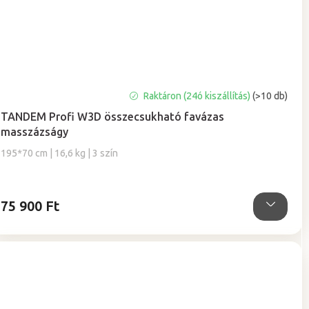
A
Raktáron (24ó kiszállítás)
(>10 db)
termék
TANDEM Profi W3D összecsukható favázas
átlagos
masszázságy
értékelése
5-
195*70 cm | 16,6 kg | 3 szín
ből
5,0
csillag.
75 900 Ft