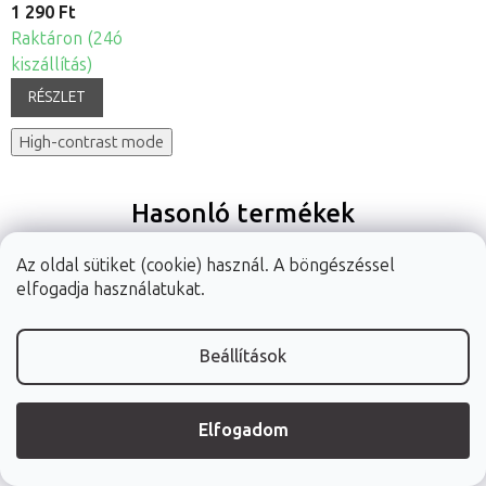
1 290 Ft
Raktáron (24ó
kiszállítás)
RÉSZLET
High-contrast mode
Hasonló termékek
Az oldal sütiket (cookie) használ. A böngészéssel
elfogadja használatukat.
Beállítások
FABULO
FABULO
Fabulo arcpárna
arcpárna és
arcpárna és
és Ergo fejrész
Elfogadom
fejrész keret
fejrész keret
keret
masszázságyhoz
masszázságyhoz
masszázságyhoz