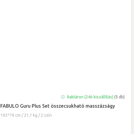
A
Raktáron (24ó kiszállítás)
(5 db)
termék
FABULO Guru Plus Set összecsukható masszázságy
átlagos
értékelése
192*76 cm / 21,1 kg / 2 szin
5-
ből
5,0