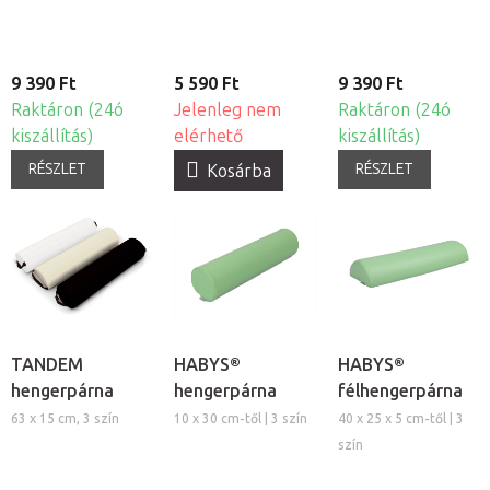
9 390 Ft
5 590 Ft
9 390 Ft
Raktáron (24ó
Jelenleg nem
Raktáron (24ó
kiszállítás)
elérhető
kiszállítás)
RÉSZLET
RÉSZLET
Kosárba
TANDEM
HABYS®
HABYS®
hengerpárna
hengerpárna
félhengerpárna
63 x 15 cm, 3 szín
10 x 30 cm-től | 3 szín
40 x 25 x 5 cm-től | 3
szín