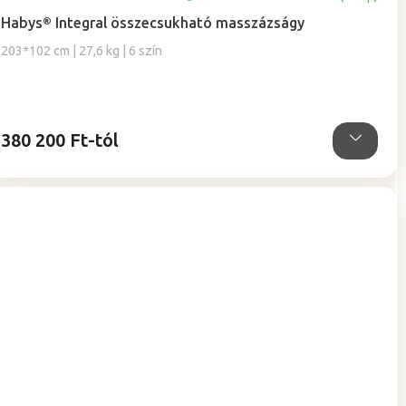
Habys® Integral összecsukható masszázságy
203*102 cm | 27,6 kg | 6 szín
380 200 Ft-tól