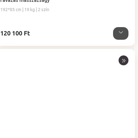
favázas masszázságy
192*85 cm | 19 kg | 2 szín
120 100 Ft