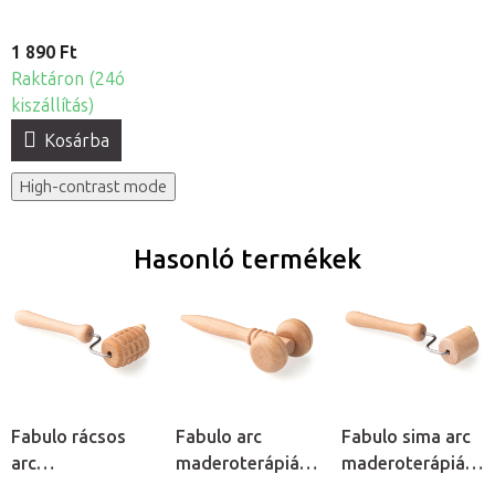
1 890 Ft
Raktáron (24ó
kiszállítás)
Kosárba
High-contrast mode
Hasonló termékek
Fabulo rácsos
Fabulo arc
Fabulo sima arc
arc
maderoterápiás
maderoterápiás
maderoterápiás
T-henger
henger