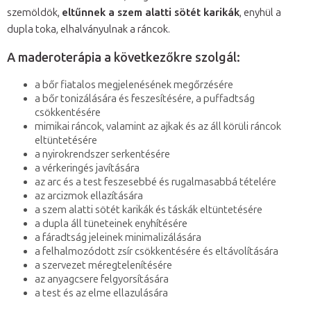
szemöldök,
eltűnnek a szem alatti sötét karikák
, enyhül a
dupla toka, elhalványulnak a ráncok.
A maderoterápia a következőkre szolgál:
a bőr fiatalos megjelenésének megőrzésére
a bőr tonizálására és feszesítésére, a puffadtság
csökkentésére
mimikai ráncok, valamint az ajkak és az áll körüli ráncok
eltüntetésére
a nyirokrendszer serkentésére
a vérkeringés javítására
az arc és a test feszesebbé és rugalmasabbá tételére
az arcizmok ellazítására
a szem alatti sötét karikák és táskák eltüntetésére
a dupla áll tüneteinek enyhítésére
a fáradtság jeleinek minimalizálására
a felhalmozódott zsír csökkentésére és eltávolítására
a szervezet méregtelenítésére
az anyagcsere felgyorsítására
a test és az elme ellazulására