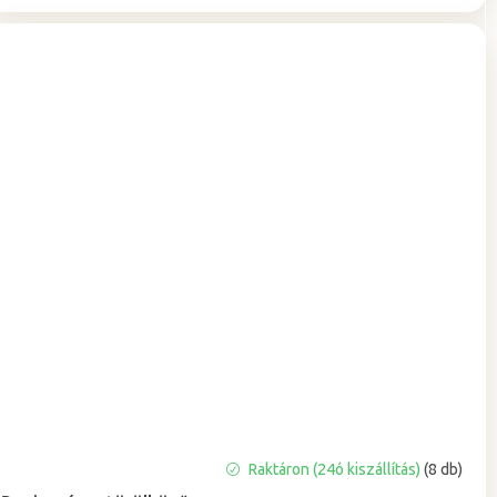
A
Raktáron (24ó kiszállítás)
(8 db)
termék