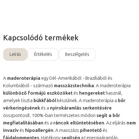
Kérdés
Kapcsolódó termékek
Leírás
Értékelés
Beszélgetés
A
maderoterápia
egy Dél-Amerikából - Brazíliából és
Kolumbiából - származó
masszázstechnika
. A maderoterápia
különböző formájú eszközöket
és
hengereket
használ,
amelyek tiszta
bükkfából
készülnek. A maderoterápia a
bőr
vérkeringésének
és a
nyirokáramlás serkentésére
összpontosít. 100%-ban természetes módon
segít a bőr
megfiatalításában
és a
ráncok eltüntetésében
. Az eljárás
nem
invazív
és
hipoallergén
. A masszázs
pihentető
és
fájdalommentes
. Hatékony
segítség
az energiaáramlás