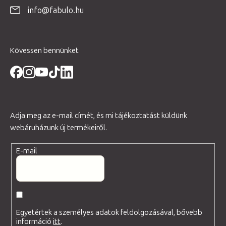
é
info@fabulo.hu
c
Kövessen bennünket
Adja meg az e-mail címét, és mi tájékoztatást küldünk
webáruházunk új termékeiről.
E-mail
Egyetértek a személyes adatok feldolgozásával, bővebb
információ
itt
.