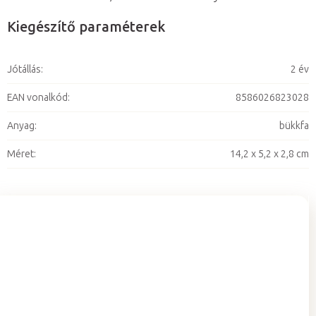
Kiegészítő paraméterek
Jótállás
:
2 év
EAN vonalkód
:
8586026823028
Anyag
:
bükkfa
Méret
:
14,2 x 5,2 x 2,8 cm