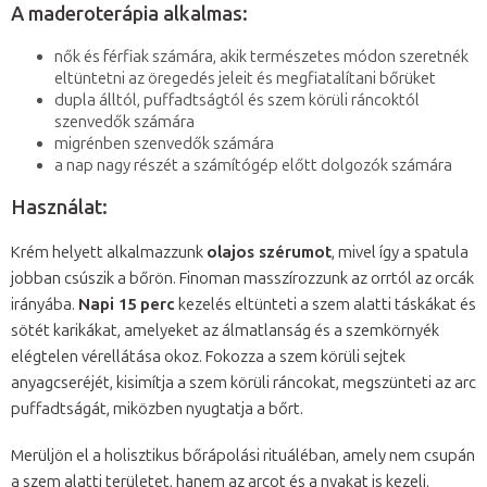
A maderoterápia alkalmas:
nők és férfiak számára, akik természetes módon szeretnék
eltüntetni az öregedés jeleit és megfiatalítani bőrüket
dupla álltól, puffadtságtól és szem körüli ráncoktól
szenvedők számára
migrénben szenvedők számára
a nap nagy részét a számítógép előtt dolgozók számára
Használat:
Krém helyett alkalmazzunk
olajos szérumot
, mivel így a spatula
jobban csúszik a bőrön. Finoman masszírozzunk az orrtól az orcák
irányába.
Napi 15 perc
kezelés eltünteti a szem alatti táskákat és
sötét karikákat, amelyeket az álmatlanság és a szemkörnyék
elégtelen vérellátása okoz. Fokozza a szem körüli sejtek
anyagcseréjét, kisimítja a szem körüli ráncokat, megszünteti az arc
puffadtságát, miközben nyugtatja a bőrt.
Merüljön el a holisztikus bőrápolási rituáléban, amely nem csupán
a szem alatti területet, hanem az arcot és a nyakat is kezeli.