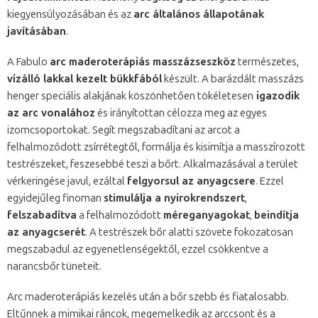
kiegyensúlyozásában és az
arc általános állapotának
javításában
.
A Fabulo
arc maderoterápiás masszázseszköz
természetes,
vízálló lakkal kezelt bükkfából
készült. A barázdált masszázs
henger speciális alakjának köszönhetően tökéletesen
igazodik
az arc vonalához
és irányítottan célozza meg az egyes
izomcsoportokat. Segít megszabadítani az arcot a
felhalmozódott zsírrétegtől, formálja és kisimítja a masszírozott
testrészeket, feszesebbé teszi a bőrt. Alkalmazásával a terület
vérkeringése javul, ezáltal
felgyorsul az anyagcsere
. Ezzel
egyidejűleg finoman
stimulálja a nyirokrendszert
,
felszabadítva
a felhalmozódott
méreganyagokat
,
beindítja
az anyagcserét
. A testrészek bőr alatti szövete fokozatosan
megszabadul az egyenetlenségektől, ezzel csökkentve a
narancsbőr tüneteit.
Arc maderoterápiás kezelés után a bőr szebb és fiatalosabb.
Eltűnnek a mimikai ráncok, megemelkedik az arccsont és a