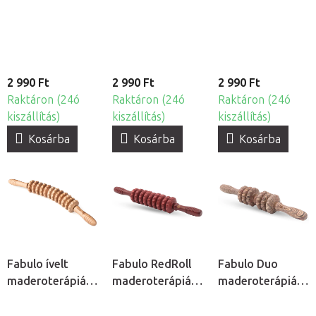
henger
2 990 Ft
2 990 Ft
2 990 Ft
Raktáron (24ó
Raktáron (24ó
Raktáron (24ó
kiszállítás)
kiszállítás)
kiszállítás)
Kosárba
Kosárba
Kosárba
Fabulo ívelt
Fabulo RedRoll
Fabulo Duo
maderoterápiás
maderoterápiás
maderoterápiás
henger
henger
henger