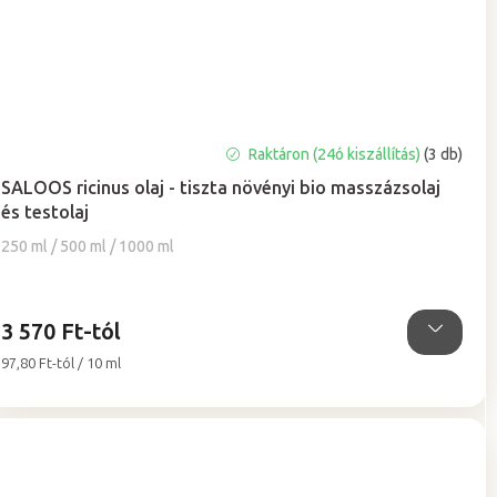
A
Raktáron (24ó kiszállítás)
(3 db)
termék
SALOOS ricinus olaj - tiszta növényi bio masszázsolaj
átlagos
és testolaj
értékelése
5-
250 ml / 500 ml / 1000 ml
ből
5,0
csillag.
3 570 Ft-tól
Egységár:
97,80 Ft-tól / 10 ml