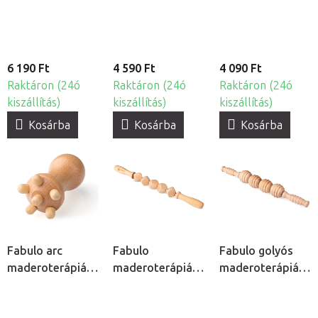
6 190 Ft
4 590 Ft
4 090 Ft
Raktáron (24ó
Raktáron (24ó
Raktáron (24ó
kiszállítás)
kiszállítás)
kiszállítás)
Kosárba
Kosárba
Kosárba
Fabulo arc
Fabulo
Fabulo golyós
maderoterápiás
maderoterápiás
maderoterápiás
gomba
kockahenger
henger