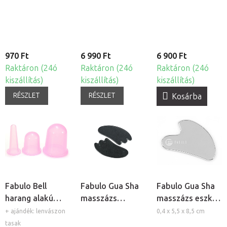
szilikon köpöly
készlet, 4db
970 Ft
6 990 Ft
6 900 Ft
Raktáron (24ó
Raktáron (24ó
Raktáron (24ó
kiszállítás)
kiszállítás)
kiszállítás)
RÉSZLET
RÉSZLET
Kosárba
Fabulo Bell
Fabulo Gua Sha
Fabulo Gua Sha
harang alakú
masszázs
masszázs eszköz
szilikon köpöly
lávakövek, 2db
- Rozsdamentes
+ ajándék: lenvászon
0,4 x 5,5 x 8,5 cm
készlet - lila, 3db
acél
tasak