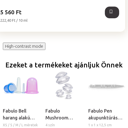
5 560 Ft
Egységár:
222,40 Ft / 10 ml
High-contrast mode
Ezeket a termékeket ajánljuk Önnek
Fabulo Bell
Fabulo
Fabulo Pen
harang alakú
Mushroom
akupunktúrás
szilikon köpöly
gomba alakú
toll
XS / S / M / L méretek
4 szín
1 x 1 x 12,5 cm