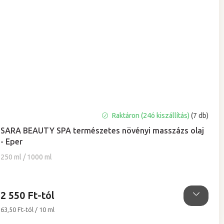
A
Raktáron (24ó kiszállítás)
(7 db)
termék
SARA BEAUTY SPA természetes növényi masszázs olaj
átlagos
- Eper
értékelése
5-
250 ml / 1000 ml
ből
4,9
csillag.
2 550 Ft-tól
Egységár:
63,50 Ft-tól / 10 ml