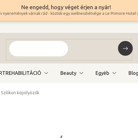
Ne engedd, hogy véget érjen a nyár!
v nyeremények várnak rád - köztük egy wellnesshétvége a Le Primore Hotel 
RTREHABILITÁCIÓ
Beauty
Egyéb
Blo
Szilikon köpölyözők
4 970 Ft
–29 %
3 490 Ft
2 748 Ft ÁFA nélkül
Egységár:
Raktáron (24ó kiszáll