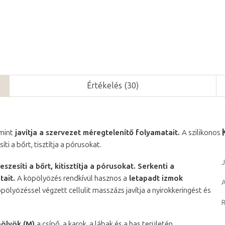
Értékelés (30)
mint
javítja a szervezet méregtelenítő folyamatait.
A szilikonos
íti a bőrt, tisztítja a pórusokat.
J
eszesíti a bőrt, kitisztítja a pórusokat. Serkenti a
tait.
A köpölyözés rendkívül hasznos a
letapadt izmok
öpölyözéssel végzett cellulit masszázs javítja a nyirokkeringést és
R
ölyök (M)
a csípő, a karok, a lábak és a has területén