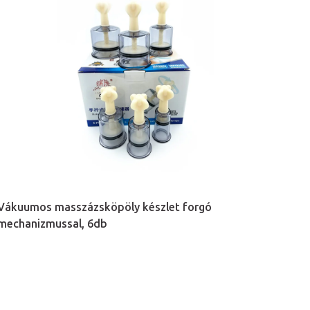
Vákuumos masszázsköpöly készlet forgó
mechanizmussal, 6db