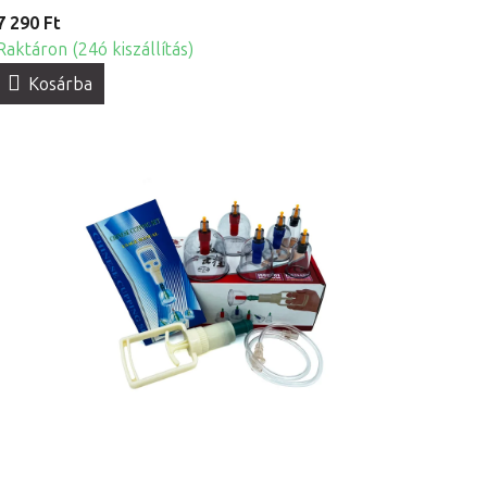
7 290 Ft
Raktáron (24ó kiszállítás)
Kosárba