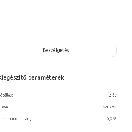
Beszélgetés
Kiegészítő paraméterek
ótállás
:
2 év
Anyag
:
szilikon
eklamációs arány
:
0,0 %