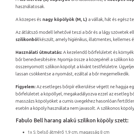
használatosak.
A közepes és
nagy köpölyök (M, L)
a vállak, hát és egész 
Az átlátszó modell lehetővé teszi a bőr és a lágy szövetek
szilikonból
készült, amely higiénikus, illatmentes, kellemes é
Használati útmutatás:
A kezelendő bőrfelületet és környék
bőr benedvesítésére. Nyomja össze a közepénél a szilikon köp
összenyomott szilikon köpölyt a kívánt testfelületre. Ügyelj
lassan csökkentse a nyomást, ezáltal a bőr megemelkedik.
Figyelem:
Az esetleges bőrpír elkerülése végett ne hagyja eg
bőrfelületet a köpöllyel, megakadályozva ezzel az esetleg bőr
masszázs köpölyöket a cumis üvegekhez hasonlóan fertőtlenít
esetén a köpöly használata nem javasolt. A szilikonos köpöly
Fabulo Bell harang alakú szilikon köpöly szett:
1x S: belső átmérő 1,9 cm, magasság 8 cm