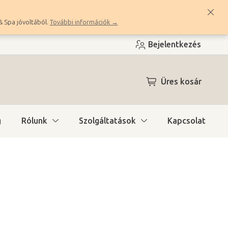
& Spa jóvoltából.
További információk →
Bejelentkezés
KOSÁR
Üres kosár
g
Rólunk
Szolgáltatások
Kapcsolat
ítás)
(>10 db)