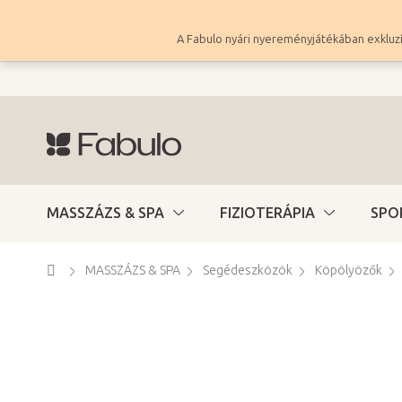
Ugrás
a
A Fabulo nyári nyereményjátékában exkluzí
fő
tartalomhoz
MASSZÁZS & SPA
FIZIOTERÁPIA
SPO
Kezdőlap
MASSZÁZS & SPA
Segédeszközök
Köpölyözők