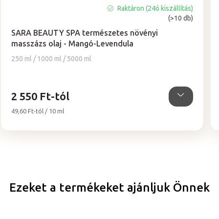
Raktáron (24ó kiszállítás)
A
(>10 db)
termék
átlagos
SARA BEAUTY SPA természetes növényi
értékelése
masszázs olaj - Mangó-Levendula
5-
250 ml / 1000 ml / 5000 ml
ből
5,0
csillag.
2 550 Ft-tól
Egységár:
49,60 Ft-tól / 10 ml
Ezeket a termékeket ajánljuk Önnek