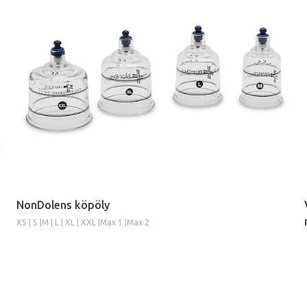
NonDolens köpöly
XS | S |M | L | XL | XXL |Max 1 |Max 2