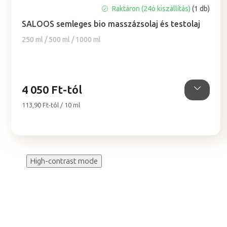
A
Raktáron (24ó kiszállítás)
(1 db)
termék
SALOOS semleges bio masszázsolaj és testolaj
átlagos
értékelése
250 ml / 500 ml / 1000 ml
5-
ből
5,0
csillag.
4 050 Ft-tól
Egységár:
113,90 Ft-tól / 10 ml
High-contrast mode