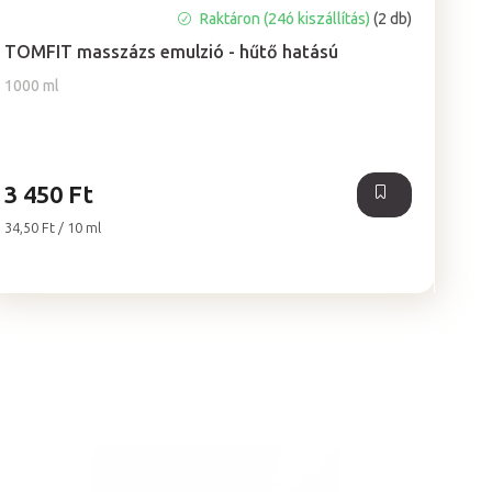
A
Raktáron (24ó kiszállítás)
(2 db)
termék
TOMFIT masszázs emulzió - hűtő hatású
átlagos
értékelése
1000 ml
5-
ből
0,0
csillag.
3 450 Ft
Egységár:
34,50 Ft / 10 ml