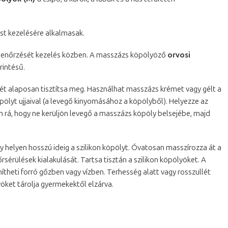
test kezelésére alkalmasak.
 ellenőrzését kezelés közben. A masszázs köpölyöző
orvosi
rintésű.
ét alaposan tisztítsa meg. Használhat masszázs krémet vagy gélt a
ölyt ujjaival (a levegő kinyomásához a köpölyből). Helyezze az
en rá, hogy ne kerüljön levegő a masszázs köpöly belsejébe, majd
y helyen hosszú ideig a szilikon köpölyt. Óvatosan masszírozza át a
sérülések kialakulását. Tartsa tisztán a szilikon köpölyöket. A
heti forró gőzben vagy vízben. Terhesség alatt vagy rosszullét
öket tárolja gyermekektől elzárva.