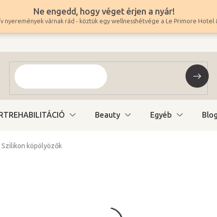
Ne engedd, hogy véget érjen a nyár!
v nyeremények várnak rád - köztük egy wellnesshétvége a Le Primore Hotel 
RTREHABILITÁCIÓ
Beauty
Egyéb
Blo
Szilikon köpölyözők
1 890 Ft
1 488 Ft ÁFA nélkül
Egységár:
Raktáron (24ó kiszáll