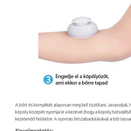
A bőrt és környékét alaposan meg kell tisztítani. Javasoljuk
köpöly közepét nyomja le a kezével (hogy a köpöly belsejébő
kezelendő felületre. A nyomás felszabadulásával a bőr lass
Figyelmeztetés: