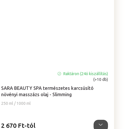
Raktáron (24ó kiszállítás)
A
(>10 db)
termék
átlagos
SARA BEAUTY SPA természetes karcsúsító
értékelése
növényi masszázs olaj - Slimming
5-
250 ml / 1000 ml
ből
5,0
csillag.
2 670 Ft-tól