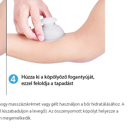
, hogy masszázskrémet vagy gélt használjon a bőr hidratálásához. A
l kiszabaduljon a levegő). Az összenyomott köpölyt helyezze a
an megemelkedik.