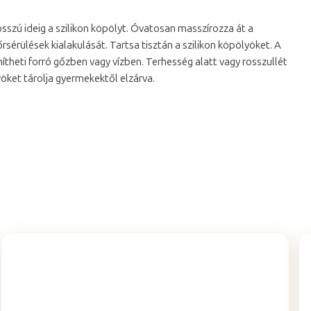
osszú ideig a szilikon köpölyt. Óvatosan masszírozza át a
sérülések kialakulását. Tartsa tisztán a szilikon köpölyöket. A
heti forró gőzben vagy vízben. Terhesség alatt vagy rosszullét
öket tárolja gyermekektől elzárva.