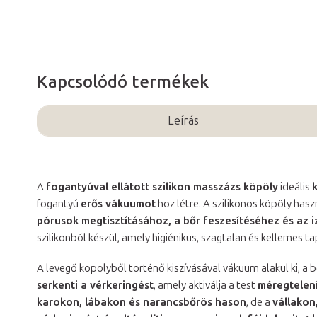
Kapcsolódó termékek
Leírás
A
fogantyúval ellátott szilikon masszázs köpöly
ideális
fogantyú
erős vákuumot
hoz létre. A szilikonos köpöly has
pórusok megtisztításához, a bőr feszesítéséhez és az
szilikonból készül, amely higiénikus, szagtalan és kellemes ta
A levegő köpölyből történő kiszívásával vákuum alakul ki, a
serkenti a vérkeringést
, amely aktiválja a test
méregtelen
karokon, lábakon és narancsbőrös hason
, de a
vállakon,