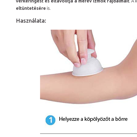
vérkeringést és eltávolítja a merev izmok fájdalmait
. A
eltüntetésére
is.
Használata: