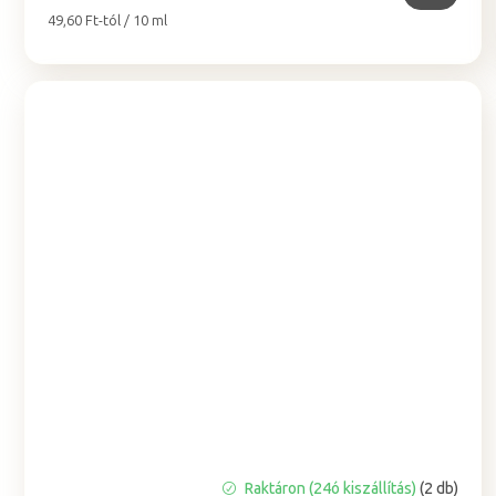
Egységár:
49,60 Ft-tól / 10 ml
A
Raktáron (24ó kiszállítás)
(2 db)