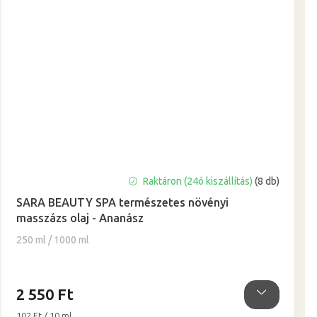
A
Raktáron (24ó kiszállítás)
(8 db)
termék
SARA BEAUTY SPA természetes növényi
átlagos
masszázs olaj - Ananász
értékelése
5-
250 ml / 1000 ml
ből
5,0
csillag.
2 550 Ft
Egységár:
102 Ft / 10 ml