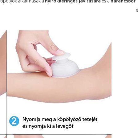
 köpölyök alkalmasak a
nyirokkeringés javítására
és a
narancsbőr
R