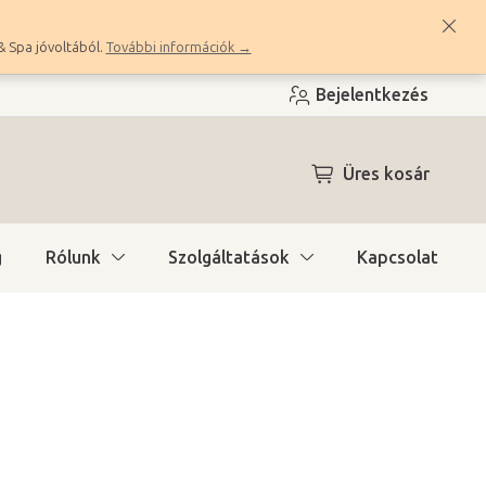
& Spa jóvoltából.
További információk →
Bejelentkezés
KOSÁR
Üres kosár
g
Rólunk
Szolgáltatások
Kapcsolat
ítás)
(>10 db)