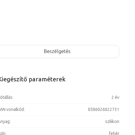
Beszélgetés
Kiegészítő paraméterek
ótállás
:
2 év
AN vonalkód
:
8586026822731
Anyag
:
szilikon
zín
:
fehér