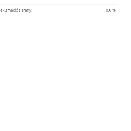
eklamációs arány
:
0,0 %