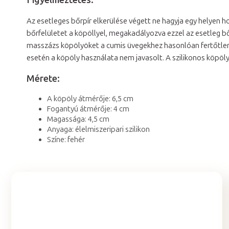
Az esetleges bőrpír elkerülése végett ne hagyja egy helyen h
bőrfelületet a köpöllyel, megakadályozva ezzel az esetleg bőr
masszázs köpölyöket a cumis üvegekhez hasonlóan fertőtlenít
esetén a köpöly használata nem javasolt. A szilikonos köpöly
Mérete:
A köpöly átmérője: 6,5 cm
Fogantyú átmérője: 4 cm
Magassága: 4,5 cm
Anyaga: élelmiszeripari szilikon
Színe: fehér