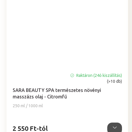
Raktáron (24ó kiszállítás)
A
(>10 db)
termék
átlagos
SARA BEAUTY SPA természetes növényi
értékelése
masszázs olaj - Citromfű
5-
250 ml / 1000 ml
ből
5,0
csillag.
2 550 Ft-tól