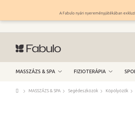
Ugrás
a
A Fabulo nyári nyereményjátékában exkluzí
fő
tartalomhoz
MASSZÁZS & SPA
FIZIOTERÁPIA
SPO
Kezdőlap
MASSZÁZS & SPA
Segédeszközök
Köpölyözők