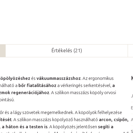
Értékelés (21)
köpölyözéshez
és
vákuummasszázshoz
. Az ergonomikus
ználható a
bőr fiatalításához
a vérkeringés serkentésével,
a
 izmok regenerációjához
. A szilikon masszázs köpöly orvosi
J
pintású.
E
 bőr és a lágy szövetek megemelkednek. A köpölyök felhelyezése
ítését
. A szilikon masszázs köpölyöző használható
arcon, csípőn,
 a háton és a testen is
. A köpölyözés jelentősen
segíti a
S