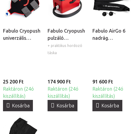
Fabulo Cryopush
Fabulo Cryopush
Fabulo AirGo 6
univerzális
pulzáló
nadrág
mandzsetta
kompressziós és
mandzsetta, 6
+ praktikus hordozó
hidegterápiás
kamrás
táska
rendszer
25 200 Ft
174 900 Ft
91 600 Ft
Raktáron (24ó
Raktáron (24ó
Raktáron (24ó
kiszállítás)
kiszállítás)
kiszállítás)
Kosárba
Kosárba
Kosárba