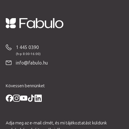
L
á
b
1 445 0390
l
é
info@fabulo.hu
c
Kövessen bennünket
Adja meg az e-mail címét, és mi tájékoztatást küldünk