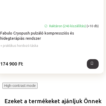
A
Raktáron (24ó kiszállítás)
(>10 db)
termék
Fabulo Cryopush pulzáló kompressziós és
átlagos
hidegterápiás rendszer
értékelése
5-
+ praktikus hordozó táska
ből
5,0
csillag.
174 900 Ft
High-contrast mode
Ezeket a termékeket ajánljuk Önnek