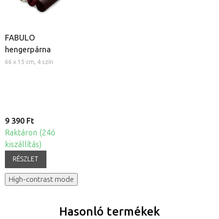
FABULO
hengerpárna
66 x 15 cm, 4 szín
9 390 Ft
Raktáron (24ó
kiszállítás)
RÉSZLET
High-contrast mode
Hasonló termékek