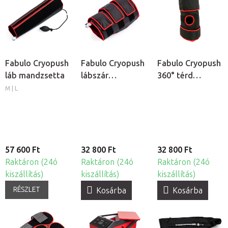
Fabulo Cryopush
Fabulo Cryopush
Fabulo Cryopush
láb mandzsetta
lábszár
360° térd
mandzsetta
mandzsetta
M | L
57 600 Ft
32 800 Ft
32 800 Ft
Raktáron (24ó
Raktáron (24ó
Raktáron (24ó
kiszállítás)
kiszállítás)
kiszállítás)
RÉSZLET
Kosárba
Kosárba