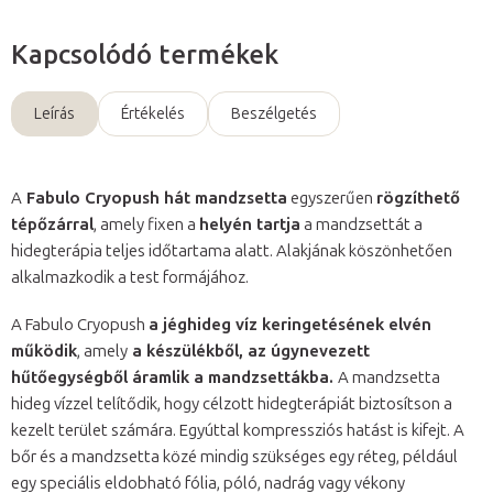
Kapcsolódó termékek
Leírás
Értékelés
Beszélgetés
A
Fabulo Cryopush hát mandzsetta
egyszerűen
rögzíthető
tépőzárral
, amely fixen a
helyén tartja
a mandzsettát a
hidegterápia teljes időtartama alatt. Alakjának köszönhetően
alkalmazkodik a test formájához.
A Fabulo Cryopush
a jéghideg víz keringetésének elvén
működik
, amely
a készülékből, az úgynevezett
hűtőegységből áramlik a mandzsettákba.
A mandzsetta
hideg vízzel telítődik, hogy célzott hidegterápiát biztosítson a
kezelt terület számára. Egyúttal kompressziós hatást is kifejt. A
bőr és a mandzsetta közé mindig szükséges egy réteg, például
egy speciális eldobható fólia, póló, nadrág vagy vékony