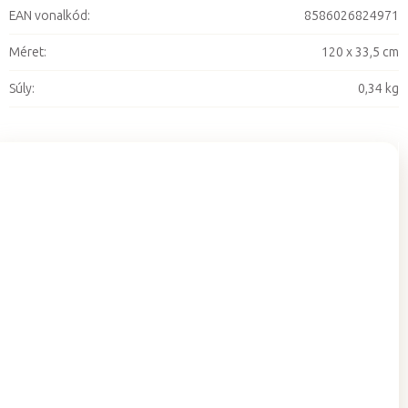
EAN vonalkód
:
8586026824971
Méret
:
120 x 33,5 cm
Súly
:
0,34 kg