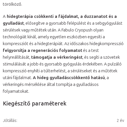
törölköző.
A
hidegterápia csökkenti a fájdalmat, a duzzanatot és a
gyulladást
, elősegítve a gyorsabb felépülést és a sebgyógyulást
sérülések vagy műtétek után. A Fabulo Cryopush olyan
technológiát kínál, amely egyetlen eszközben egyesíti a
kompressziót és a hidegterápiát. Az időszakos hidegkompresszió
felgyorsítja a regenerációs folyamatot
és a test
helyreállítását,
támogatja a vérkeringést
, és segíti a szövetek
stimulálását a jobb és gyorsabb gyógyulás érdekében. A pulzáló
kompresszió enyhíti a túlterhelést, a sérüléseket és a műtétek
utáni fájdalmat.
A hideg gyulladáscsökkentő hatású
, a
vérkeringés mérséklése által tompítja a gyulladásos
folyamatokat.
Kiegészítő paraméterek
Jótállás
:
2 év