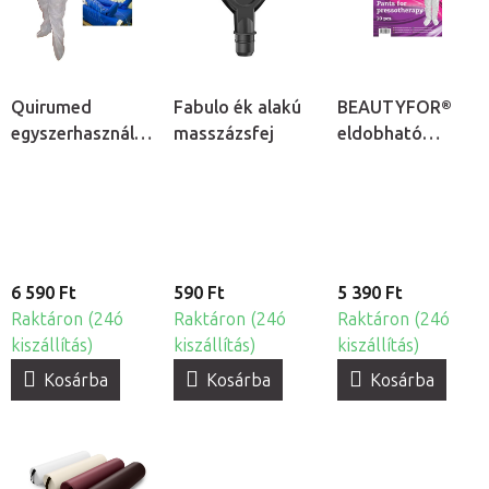
Quirumed
Fabulo ék alakú
BEAUTYFOR®
egyszerhasználatos
masszázsfej
eldobható
nyirokmasszázs
nyirokmasszázs
nadrág, 10db
nadrág -
egyszerhasználato
10db
6 590 Ft
590 Ft
5 390 Ft
Raktáron (24ó
Raktáron (24ó
Raktáron (24ó
kiszállítás)
kiszállítás)
kiszállítás)
Kosárba
Kosárba
Kosárba