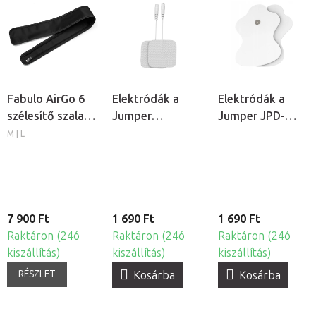
Fabulo AirGo 6
Elektródák a
Elektródák a
szélesítő szalag
Jumper
Jumper JPD-
lábmandzsettához,
TENS/EMS
ES210
M | L
2db
elektrostimulátorokhoz,
elektrostimulátor
2db
2db
7 900 Ft
1 690 Ft
1 690 Ft
Raktáron (24ó
Raktáron (24ó
Raktáron (24ó
kiszállítás)
kiszállítás)
kiszállítás)
RÉSZLET
Kosárba
Kosárba