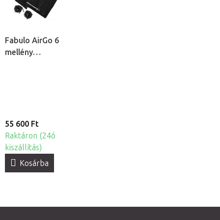
Fabulo AirGo 6
mellény
mandzsetta, 6
kamrás
55 600 Ft
Raktáron (24ó
kiszállítás)
Kosárba