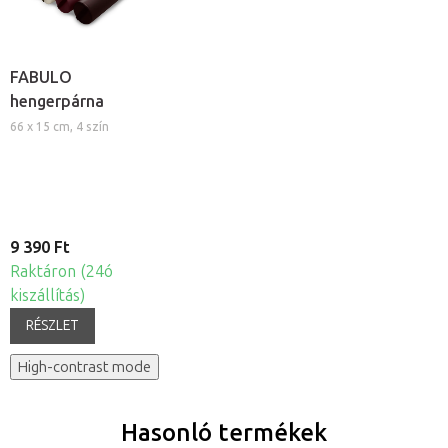
FABULO
hengerpárna
66 x 15 cm, 4 szín
9 390 Ft
Raktáron (24ó
kiszállítás)
RÉSZLET
High-contrast mode
Hasonló termékek