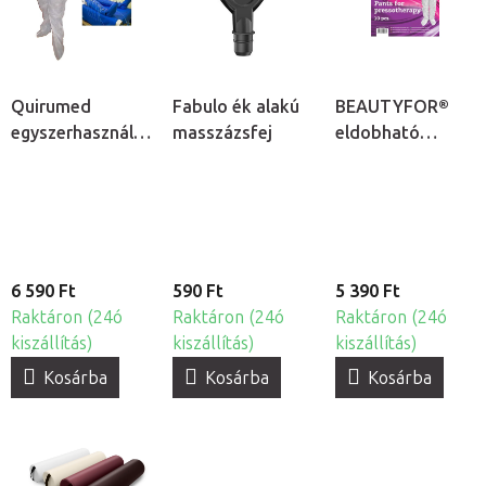
Quirumed
Fabulo ék alakú
BEAUTYFOR®
egyszerhasználatos
masszázsfej
eldobható
nyirokmasszázs
nyirokmasszázs
nadrág, 10db
nadrág -
egyszerhasználato
10db
6 590 Ft
590 Ft
5 390 Ft
Raktáron (24ó
Raktáron (24ó
Raktáron (24ó
kiszállítás)
kiszállítás)
kiszállítás)
Kosárba
Kosárba
Kosárba