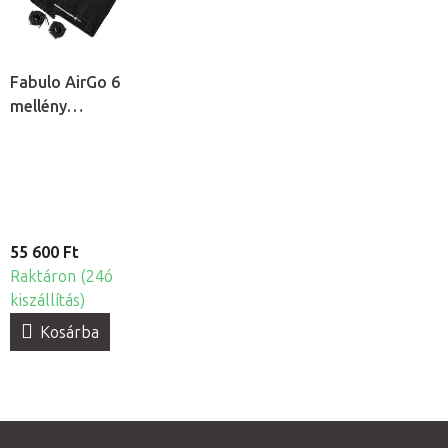
Fabulo AirGo 6
mellény
mandzsetta, 6
kamrás
55 600 Ft
Raktáron (24ó
kiszállítás)
Kosárba