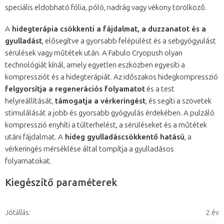
speciális eldobható fólia, póló, nadrág vagy vékony törölköző.
A
hidegterápia csökkenti a fájdalmat, a duzzanatot és a
gyulladást
, elősegítve a gyorsabb felépülést és a sebgyógyulást
sérülések vagy műtétek után. A Fabulo Cryopush olyan
technológiát kínál, amely egyetlen eszközben egyesíti a
kompressziót és a hidegterápiát. Az időszakos hidegkompresszió
felgyorsítja a regenerációs folyamatot
és a test
helyreállítását,
támogatja a vérkeringést
, és segíti a szövetek
stimulálását a jobb és gyorsabb gyógyulás érdekében. A pulzáló
kompresszió enyhíti a túlterhelést, a sérüléseket és a műtétek
utáni fájdalmat. A
hideg gyulladáscsökkentő hatású
, a
vérkeringés mérséklése által tompítja a gyulladásos
folyamatokat.
Kiegészítő paraméterek
Jótállás
:
2 év