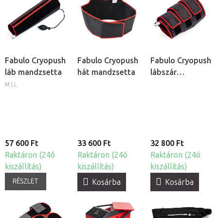
Fabulo Cryopush
Fabulo Cryopush
Fabulo Cryopush
láb mandzsetta
hát mandzsetta
lábszár
mandzsetta
M | L
57 600 Ft
33 600 Ft
32 800 Ft
Raktáron (24ó
Raktáron (24ó
Raktáron (24ó
kiszállítás)
kiszállítás)
kiszállítás)
RÉSZLET
Kosárba
Kosárba