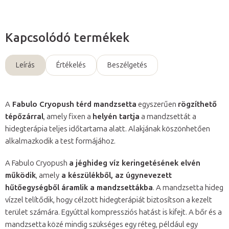
Kapcsolódó termékek
Leírás
Értékelés
Beszélgetés
A
Fabulo Cryopush térd mandzsetta
egyszerűen
rögzíthető
tépőzárral
, amely fixen a
helyén tartja
a mandzsettát a
hidegterápia teljes időtartama alatt. Alakjának köszönhetően
alkalmazkodik a test formájához.
A Fabulo Cryopush
a jéghideg víz keringetésének elvén
működik
, amely
a készülékből, az úgynevezett
hűtőegységből áramlik a mandzsettákba
. A mandzsetta hideg
vízzel telítődik, hogy célzott hidegterápiát biztosítson a kezelt
terület számára. Egyúttal kompressziós hatást is kifejt. A bőr és a
mandzsetta közé mindig szükséges egy réteg, például egy