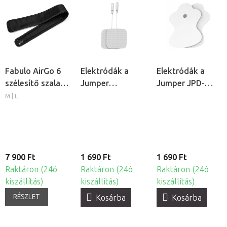
Fabulo AirGo 6
Elektródák a
Elektródák a
szélesítő szalag
Jumper
Jumper JPD-
lábmandzsettához,
TENS/EMS
ES210
M | L
2db
elektrostimulátorokhoz,
elektrostimulátor
2db
2db
7 900 Ft
1 690 Ft
1 690 Ft
Raktáron (24ó
Raktáron (24ó
Raktáron (24ó
kiszállítás)
kiszállítás)
kiszállítás)
RÉSZLET
Kosárba
Kosárba