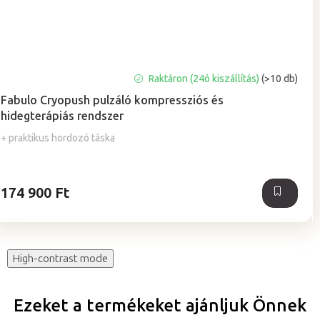
A
Raktáron (24ó kiszállítás)
(>10 db)
termék
Fabulo Cryopush pulzáló kompressziós és
átlagos
hidegterápiás rendszer
értékelése
5-
+ praktikus hordozó táska
ből
5,0
csillag.
174 900 Ft
High-contrast mode
Ezeket a termékeket ajánljuk Önnek