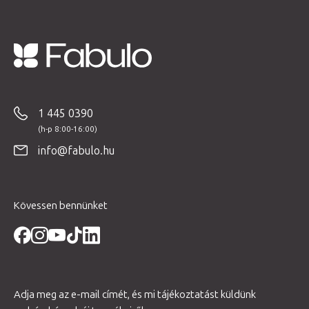
L
á
b
1 445 0390
l
é
info@fabulo.hu
c
Kövessen bennünket
Adja meg az e-mail címét, és mi tájékoztatást küldünk