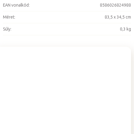
EAN vonalkód
:
8586026824988
Méret
:
83,5 x 34,5 cm
Súly
:
0,3 kg