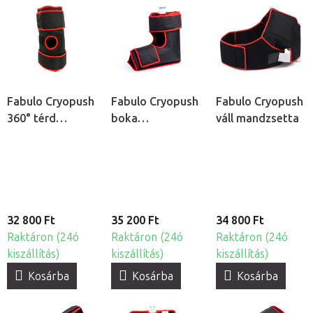
Fabulo Cryopush
Fabulo Cryopush
Fabulo Cryopush
360° térd
boka
váll mandzsetta
mandzsetta
mandzsetta
32 800 Ft
35 200 Ft
34 800 Ft
Raktáron (24ó
Raktáron (24ó
Raktáron (24ó
kiszállítás)
kiszállítás)
kiszállítás)
Kosárba
Kosárba
Kosárba