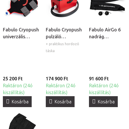
Fabulo Cryopush
Fabulo Cryopush
Fabulo AirGo 6
univerzális
pulzáló
nadrág
mandzsetta
kompressziós és
mandzsetta, 6
+ praktikus hordozó
hidegterápiás
kamrás
táska
rendszer
25 200 Ft
174 900 Ft
91 600 Ft
Raktáron (24ó
Raktáron (24ó
Raktáron (24ó
kiszállítás)
kiszállítás)
kiszállítás)
Kosárba
Kosárba
Kosárba