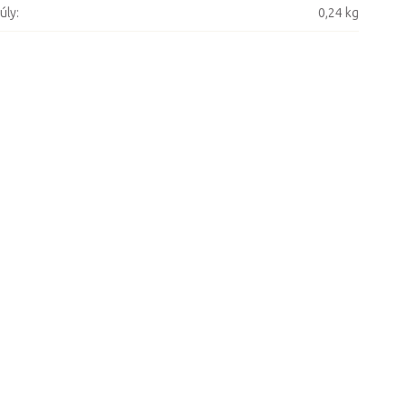
úly
:
0,24 kg