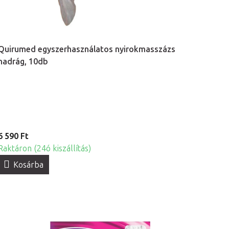
Quirumed egyszerhasználatos nyirokmasszázs
nadrág, 10db
6 590 Ft
Raktáron (24ó kiszállítás)
Kosárba