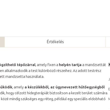
Értékelés
ögzíthető tépőzárral
, amely fixen a
helyén tartja
a mandzsettát
ően alkalmazkodik a test különböző részeihez. Az adott testrész
ezett mandzsetta használata.
J
működik
, amely
a készülékből, az úgynevezett hűtőegységből
E
dik, hogy célzott hidegterápiát biztosítson a kezelt terület számára.
a közé mindig szükséges egy réteg, például egy speciális eldobható