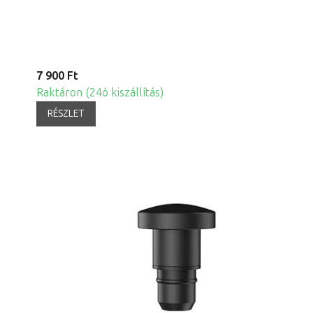
7 900 Ft
Raktáron (24ó kiszállítás)
RÉSZLET