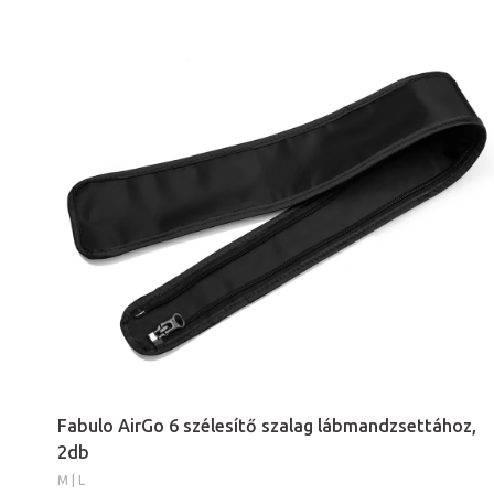
Fabulo AirGo 6 szélesítő szalag lábmandzsettához,
2db
M | L