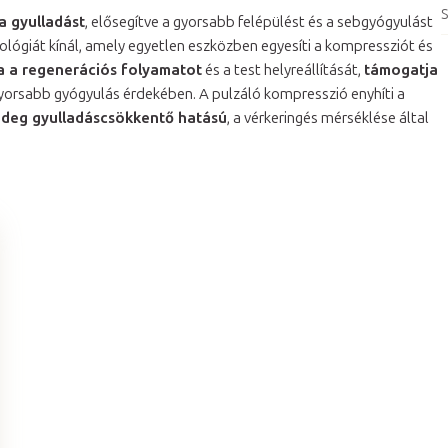
S
a gyulladást
, elősegítve a gyorsabb felépülést és a sebgyógyulást
lógiát kínál, amely egyetlen eszközben egyesíti a kompressziót és
ja a regenerációs folyamatot
és a test helyreállítását,
támogatja
s gyorsabb gyógyulás érdekében. A pulzáló kompresszió enyhíti a
ideg gyulladáscsökkentő hatású
, a vérkeringés mérséklése által