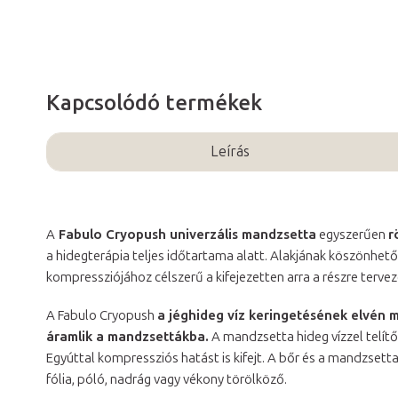
Kapcsolódó termékek
Leírás
A
Fabulo Cryopush univerzális mandzsetta
egyszerűen
r
a hidegterápia teljes időtartama alatt. Alakjának köszönhet
kompressziójához célszerű a kifejezetten arra a részre terv
A Fabulo Cryopush
a jéghideg víz keringetésének elvén 
áramlik a mandzsettákba.
A mandzsetta hideg vízzel telítő
Egyúttal kompressziós hatást is kifejt. A bőr és a mandzsett
fólia, póló, nadrág vagy vékony törölköző.