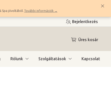
& Spa jóvoltából.
További információk →
Bejelentkezés
KOSÁR
Üres kosár
g
Rólunk
Szolgáltatások
Kapcsolat
ítás)
(>10 db)