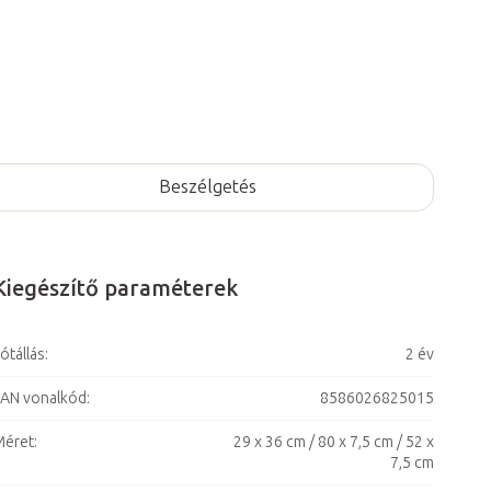
Beszélgetés
Kiegészítő paraméterek
ótállás
:
2 év
AN vonalkód
:
8586026825015
Méret
:
29 x 36 cm / 80 x 7,5 cm / 52 x
7,5 cm