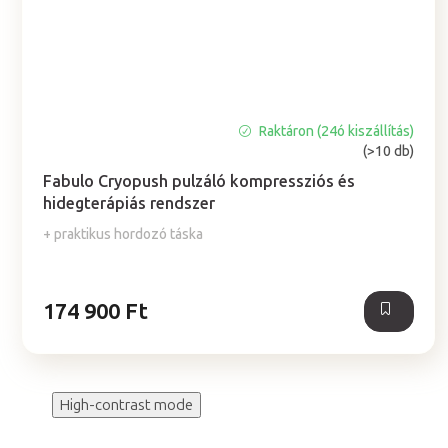
Raktáron (24ó kiszállítás)
A
(>10 db)
termék
átlagos
Fabulo Cryopush pulzáló kompressziós és
értékelése
hidegterápiás rendszer
5-
+ praktikus hordozó táska
ből
5,0
csillag.
174 900 Ft
High-contrast mode