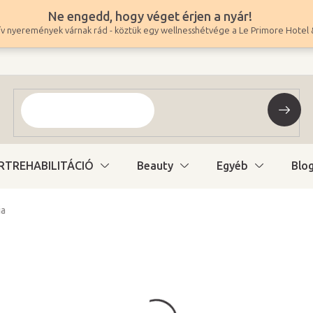
Ne engedd, hogy véget érjen a nyár!
v nyeremények várnak rád - köztük egy wellnesshétvége a Le Primore Hotel 
RTREHABILITÁCIÓ
Beauty
Egyéb
Blo
ia
25 200 Ft
19 843 Ft ÁFA nélkül
Egységár:
Raktáron (24ó kiszáll