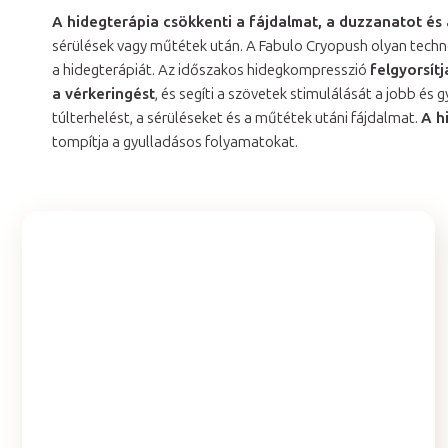
A hidegterápia csökkenti a fájdalmat, a duzzanatot és 
sérülések vagy műtétek után. A Fabulo Cryopush olyan techno
a hidegterápiát. Az időszakos hidegkompresszió
felgyorsít
a vérkeringést
, és segíti a szövetek stimulálását a jobb é
túlterhelést, a sérüléseket és a műtétek utáni fájdalmat.
A h
tompítja a gyulladásos folyamatokat.