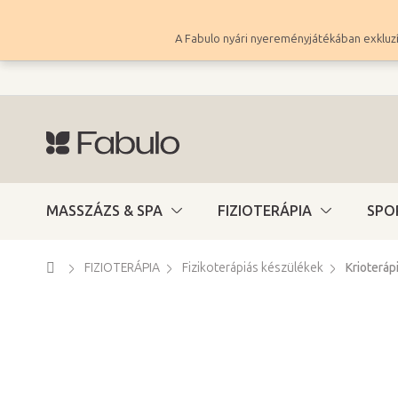
Ugrás
a
A Fabulo nyári nyereményjátékában exkluzí
fő
tartalomhoz
MASSZÁZS & SPA
FIZIOTERÁPIA
SPO
Kezdőlap
FIZIOTERÁPIA
Fizikoterápiás készülékek
Krioteráp