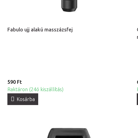
Fabulo ujj alakú masszázsfej
590 Ft
Raktáron (24ó kiszállítás)
Kosárba