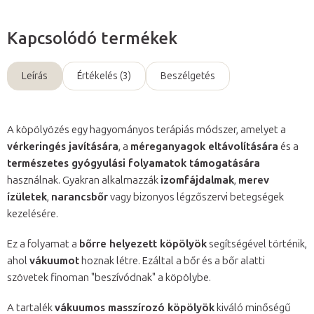
Kapcsolódó termékek
Leírás
Értékelés (3)
Beszélgetés
A köpölyözés egy hagyományos terápiás módszer, amelyet a
vérkeringés javítására
, a
méreganyagok eltávolítására
és a
természetes gyógyulási folyamatok támogatására
használnak. Gyakran alkalmazzák
izomfájdalmak
,
merev
ízületek
,
narancsbőr
vagy bizonyos légzőszervi betegségek
kezelésére.
Ez a folyamat a
bőrre helyezett köpölyök
segítségével történik,
ahol
vákuumot
hoznak létre. Ezáltal a bőr és a bőr alatti
szövetek finoman "beszívódnak" a köpölybe.
A tartalék
vákuumos masszírozó köpölyök
kiváló minőségű