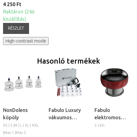
4 250 Ft
Raktáron (24ó
kiszállítás)
RÉSZLET
High-contrast mode
Hasonló termékek
NonDolens
Fabulo Luxury
Fabulo
köpöly
vákuumos
elektromos
köpölykészlet,
vákuumos
XS | S |M | L | XL | XXL
2 szín
19db
köpöly
|Max 1 |Max 2