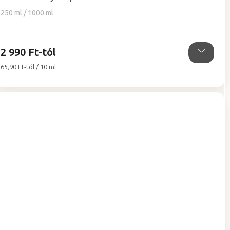
értékelése
5-
250 ml / 1000 ml
ből
5,0
csillag.
2 990 Ft-tól
Egységár:
65,90 Ft-tól / 10 ml