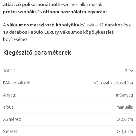
átlátszó polikarbonátból
készülnek, alkalmasak
professzionális
és
otthoni használatra egyaránt
.
A
vákuumos masszírozó köpölyök
ideálisak a
12 darabos
és a
19 darabos Fabulo Luxury vákuumos köpölykészlet
bővítéséhez.
Kiegészítő paraméterek
Jótállás
:
2 év
EAN vonalkód
:
Változat kiválasztása
Anyag
:
műanyag
Típus
:
manuális
XS méret
:
Ø 2,6 cm
S méret
:
Ø 3,3 cm