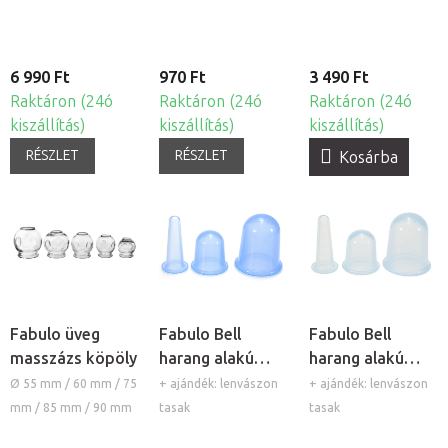
készlet, 4db
6 990 Ft
970 Ft
3 490 Ft
Raktáron (24ó
Raktáron (24ó
Raktáron (24ó
kiszállítás)
kiszállítás)
kiszállítás)
RÉSZLET
RÉSZLET
Kosárba
Fabulo üveg
Fabulo Bell
Fabulo Bell
masszázs köpöly
harang alakú
harang alakú
szilikon köpöly
szilikon köpöly
Ø 55 mm / 60 mm / 75
+ ajándék: lenvászon
+ ajándék: lenvászon
készlet - kék,
készlet -
mm / 85 mm / 90 mm
tasak
tasak
3db
átlátszó, 3db