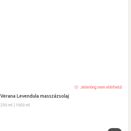
Jelenleg nem elérhető
Verana Levendula masszázsolaj
250 ml | 1000 ml