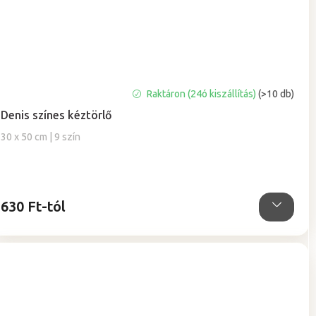
A
Raktáron (24ó kiszállítás)
(>10 db)
termék
Denis színes kéztörlő
átlagos
értékelése
30 x 50 cm | 9 szín
5-
ből
5,0
csillag.
630 Ft-tól