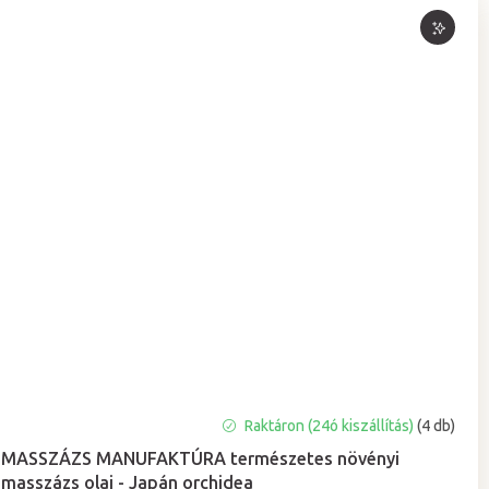
A
Raktáron (24ó kiszállítás)
(4 db)
termék
MASSZÁZS MANUFAKTÚRA természetes növényi
átlagos
masszázs olaj - Japán orchidea