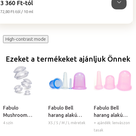
3 360 Ft-tól
Egységár:
72,80 Ft-tól / 10 ml
High-contrast mode
Ezeket a termékeket ajánljuk Önnek
Fabulo
Fabulo Bell
Fabulo Bell
Mushroom
harang alakú
harang alakú
gomba alakú
szilikon köpöly
szilikon köpöly
4 szín
XS / S / M / L méretek
+ ajándék: lenvászon
szilikon köpöly
készlet - lila, 3db
tasak