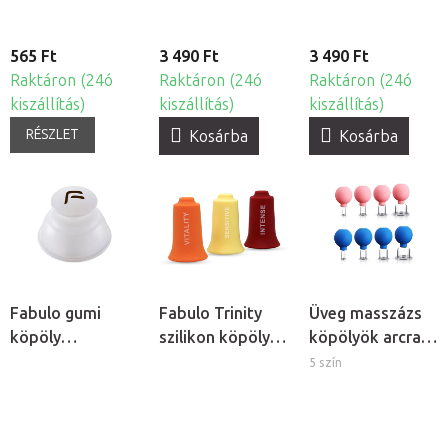
565 Ft
3 490 Ft
3 490 Ft
Raktáron (24ó
Raktáron (24ó
Raktáron (24ó
kiszállítás)
kiszállítás)
kiszállítás)
RÉSZLET
Kosárba
Kosárba
Fabulo gumi
Fabulo Trinity
Üveg masszázs
köpöly
szilikon köpöly
köpölyök arcra
masszázshoz
készlet, 3db
és testre, 4
5 szín
fogantyúval
darabos szett