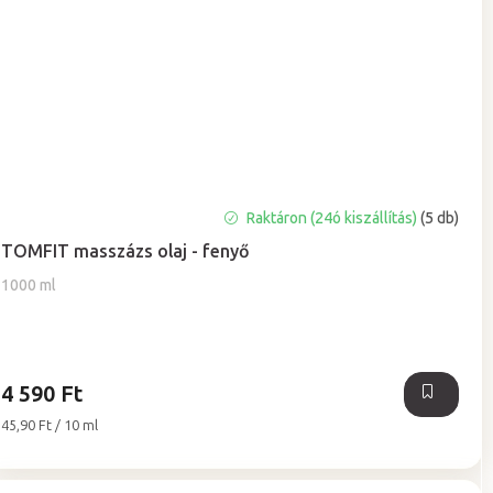
A
Raktáron (24ó kiszállítás)
(5 db)
termék
TOMFIT masszázs olaj - fenyő
átlagos
értékelése
1000 ml
5-
ből
5,0
csillag.
4 590 Ft
Egységár:
45,90 Ft / 10 ml