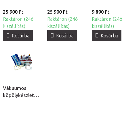
fénnyel
25 900 Ft
25 900 Ft
9 890 Ft
Raktáron (24ó
Raktáron (24ó
Raktáron (24ó
kiszállítás)
kiszállítás)
kiszállítás)
Kosárba
Kosárba
Kosárba
Vákuumos
köpölykészlet
pumpával, 6db