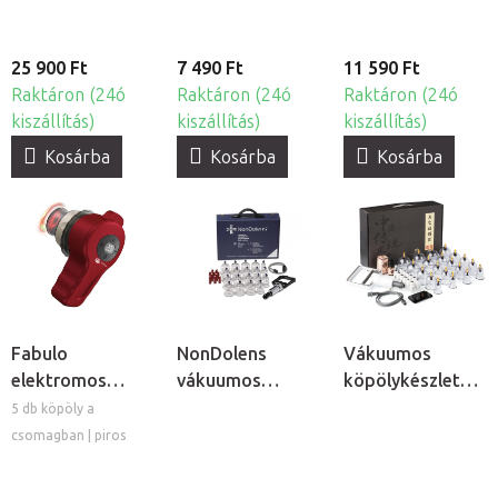
vákuum
köpöllyel
25 900 Ft
7 490 Ft
11 590 Ft
Raktáron (24ó
Raktáron (24ó
Raktáron (24ó
kiszállítás)
kiszállítás)
kiszállítás)
Kosárba
Kosárba
Kosárba
Fabulo
NonDolens
Vákuumos
elektromos
vákuumos
köpölykészlet
vákuumos
köpölykészlet
pumpával, 20db
5 db köpöly a
masszázs
pumpával, 19db
csomagban | piros
köpölykészlet
piros és kék