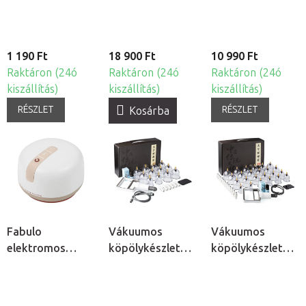
infravörös
sugárzással
1 190 Ft
18 900 Ft
10 990 Ft
Raktáron (24ó
Raktáron (24ó
Raktáron (24ó
kiszállítás)
kiszállítás)
kiszállítás)
RÉSZLET
RÉSZLET
Kosárba
Fabulo
Vákuumos
Vákuumos
elektromos
köpölykészlet
köpölykészlet
köpölyöző
pumpával, 12db
pumpával, 24db
készülék Bian
kővel és 5