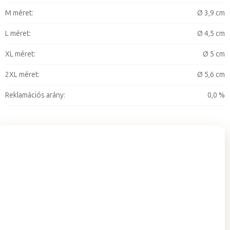
M méret
:
Ø 3,9 cm
L méret
:
Ø 4,5 cm
XL méret
:
Ø 5 cm
2XL méret
:
Ø 5,6 cm
Reklamációs arány
:
0,0 %