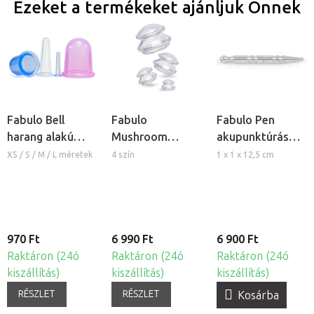
Ezeket a termékeket ajánljuk Önnek
Fabulo Bell
Fabulo
Fabulo Pen
harang alakú
Mushroom
akupunktúrás
szilikon köpöly
gomba alakú
toll
XS / S / M / L méretek
4 szín
1 x 1 x 12,5 cm
szilikon köpöly
készlet, 4db
970 Ft
6 990 Ft
6 900 Ft
Raktáron (24ó
Raktáron (24ó
Raktáron (24ó
kiszállítás)
kiszállítás)
kiszállítás)
RÉSZLET
RÉSZLET
Kosárba