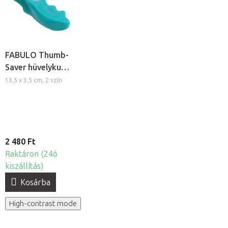
FABULO Thumb-
Saver hüvelykujj
kímélõ eszköz
13,5 x 3,5 cm, 2 szín
masszõröknek
2 480 Ft
Raktáron (24ó
kiszállítás)
Kosárba
High-contrast mode