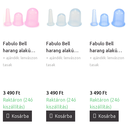
Fabulo Bell
Fabulo Bell
Fabulo Bell
harang alakú
harang alakú
harang alakú
szilikon köpöly
szilikon köpöly
szilikon köpöly
+ ajándék: lenvászon
+ ajándék: lenvászon
+ ajándék: lenvászon
készlet - lila, 3db
készlet -
készlet - kék,
tasak
tasak
tasak
átlátszó, 3db
3db
3 490 Ft
3 490 Ft
3 490 Ft
Raktáron (24ó
Raktáron (24ó
Raktáron (24ó
kiszállítás)
kiszállítás)
kiszállítás)
Kosárba
Kosárba
Kosárba