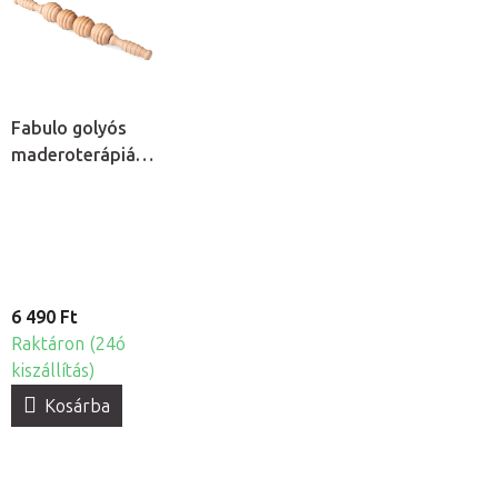
Fabulo golyós
maderoterápiás
henger
6 490 Ft
Raktáron (24ó
kiszállítás)
Kosárba