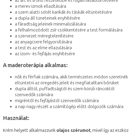
az arc és a test feszesebbé és rugalmasabbá tételére
a merev izmok ellazítására
a szem alatti sötét karikák és táskák eltüntetésére
a dupla áll tüneteinek enyhítésére
a fáradtság jeleinek minimalizálására
a felhalmozódott zsír csökkentésére a test formálására
a szervezet méregtelenítésére
az anyagcsere felgyorsítására
a test és az elme ellazulására
az izom- és fejfájás enyhítésére
A maderoterápia alkalmas:
nők és férfiak számára, akik természetes módon szeretnék
eltüntetni az öregedés jeleit és megfiatalítani bőrüket
dupla álltól, puffadtságtól és szem körüli ráncoktól
szenvedők számára
migréntől és fejfájástól szenvedők számára
a nap nagy részét a számítógép előtt dolgozók számára
Használat:
Krém helyett alkalmazzunk
olajos szérumot
, mivel így az eszköz