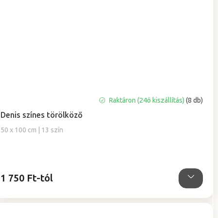
A
Raktáron (24ó kiszállítás)
(8 db)
termék
Denis színes törölköző
átlagos
értékelése
50 x 100 cm | 13 szín
5-
ből
5,0
csillag.
1 750 Ft-tól