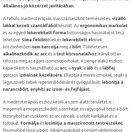
általános jó közérzet javításában
.
A Fabulo maderoterápiás masszázseszköz természetes,
vízálló
lakkal kezelt szantálfából
készült. Az
ergonomikus markolat
és az egyedi
lekerekített forma
biztonságos használatot tesz
lehetővé.
Sima felület
ének és
lekerekített él
einek
köszönhetően
nem karcolja
meg a
bőrt
. Tökéletesen
alkalmazkodik az arc
és a
test körvonalaihoz
. Irányítottan
célozza meg az egyes izomcsoportokat. A penge alakú eszköz
kaparóként is használható az
arc
, a
nyak
, a
láb
és a
lábfej
görcsös
izmainak kezelésére
. Ellazítja a merev izmokat, segíti a
lágyszöveti sebek regenerálódását és gyógyulását,
lebontja a
narancsbőrt
,
enyhíti az izom- és fejfájást
.
A maderoterápiás eszköz kezeli a szem alatti területet is -
megemeli a megereszkedett szemhéjat és ragyogóvá teszi a bőrt.
Bizonyítottan csökkenti az arc ráncait, a sötét karikákat és a
foltokat.
Formálja
és
kisimítja a masszírozott testrészeket
,
feszesebbé teszi a bőrt. Alkalmazásával a terület vérkeringése