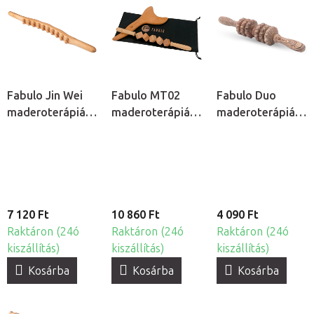
Fabulo Jin Wei
Fabulo MT02
Fabulo Duo
maderoterápiás
maderoterápiás
maderoterápiás
masszázseszköz
masszázseszköz
henger
készlet
7 120 Ft
10 860 Ft
4 090 Ft
Raktáron (24ó
Raktáron (24ó
Raktáron (24ó
kiszállítás)
kiszállítás)
kiszállítás)
Kosárba
Kosárba
Kosárba