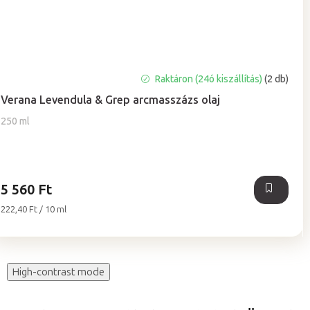
Raktáron (24ó kiszállítás)
(2 db)
Verana Levendula & Grep arcmasszázs olaj
250 ml
5 560 Ft
Egységár:
222,40 Ft / 10 ml
High-contrast mode