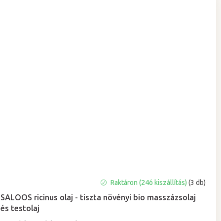
A
Raktáron (24ó kiszállítás)
(3 db)
termék
SALOOS ricinus olaj - tiszta növényi bio masszázsolaj
átlagos
és testolaj
értékelése