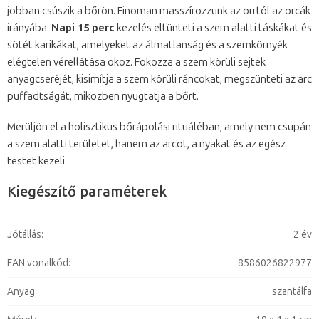
jobban csúszik a bőrön. Finoman masszírozzunk az orrtól az orcák
irányába.
Napi 15 perc
kezelés eltünteti a szem alatti táskákat és
sötét karikákat, amelyeket az álmatlanság és a szemkörnyék
elégtelen vérellátása okoz. Fokozza a szem körüli sejtek
anyagcseréjét, kisimítja a szem körüli ráncokat, megszünteti az arc
puffadtságát, miközben nyugtatja a bőrt.
Merüljön el a holisztikus bőrápolási rituáléban, amely nem csupán
a szem alatti területet, hanem az arcot, a nyakat és az egész
testet kezeli.
Kiegészítő paraméterek
Jótállás
:
2 év
EAN vonalkód
:
8586026822977
Anyag
:
szantálfa