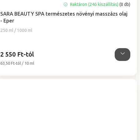
A
Raktáron (24ó kiszállítás)
(8 db)
termék
SARA BEAUTY SPA természetes növényi masszázs olaj
átlagos
- Eper
értékelése
5-
250 ml / 1000 ml
ből
4,9
csillag.
2 550 Ft-tól
Egységár:
63,50 Ft-tól / 10 ml