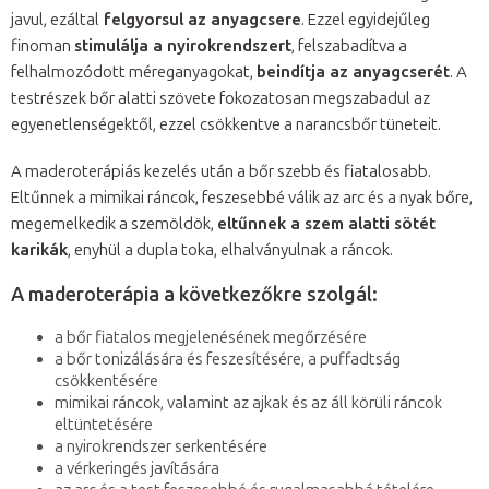
javul, ezáltal
felgyorsul az anyagcsere
. Ezzel egyidejűleg
finoman
stimulálja a nyirokrendszert
, felszabadítva a
felhalmozódott méreganyagokat,
beindítja az anyagcserét
. A
testrészek bőr alatti szövete fokozatosan megszabadul az
egyenetlenségektől, ezzel csökkentve a narancsbőr tüneteit.
A maderoterápiás kezelés után a bőr szebb és fiatalosabb.
Eltűnnek a mimikai ráncok, feszesebbé válik az arc és a nyak bőre,
megemelkedik a szemöldök,
eltűnnek a szem alatti sötét
karikák
, enyhül a dupla toka, elhalványulnak a ráncok.
A maderoterápia a következőkre szolgál:
a bőr fiatalos megjelenésének megőrzésére
a bőr tonizálására és feszesítésére, a puffadtság
csökkentésére
mimikai ráncok, valamint az ajkak és az áll körüli ráncok
eltüntetésére
a nyirokrendszer serkentésére
a vérkeringés javítására