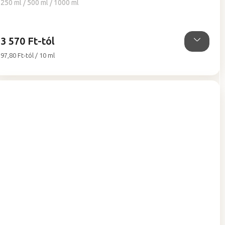
5-
250 ml / 500 ml / 1000 ml
ből
5,0
csillag.
3 570 Ft-tól
Egységár:
97,80 Ft-tól / 10 ml