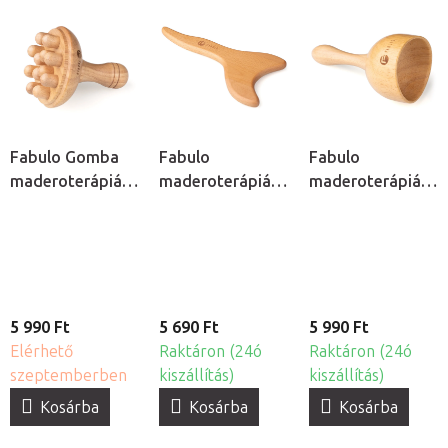
Fabulo Gomba
Fabulo
Fabulo
maderoterápiás
maderoterápiás
maderoterápiás
masszázseszköz
evező
svéd serleg
5 990 Ft
5 690 Ft
5 990 Ft
Elérhető
Raktáron (24ó
Raktáron (24ó
szeptemberben
kiszállítás)
kiszállítás)
Kosárba
Kosárba
Kosárba