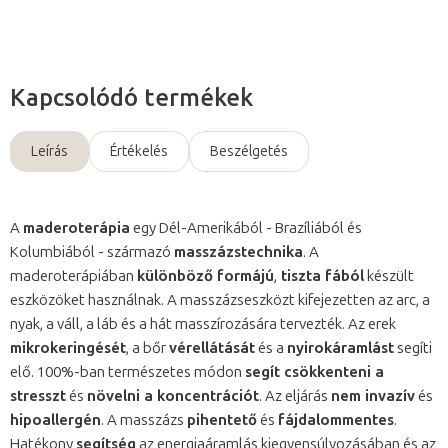
Kapcsolódó termékek
Leírás
Értékelés
Beszélgetés
A
maderoterápia
egy Dél-Amerikából - Brazíliából és
Kolumbiából - származó
masszázstechnika
. A
maderoterápiában
különböző formájú
,
tiszta fából
készült
eszközöket használnak. A masszázseszközt kifejezetten az arc, a
nyak, a váll, a láb és a hát masszírozására tervezték. Az erek
mikrokeringését
, a bőr
vérellátását
és a
nyirokáramlást
segíti
elő. 100%-ban természetes módon
segít csökkenteni a
stresszt
és
növelni a koncentrációt
. Az eljárás
nem invazív
és
hipoallergén
. A masszázs
pihentető
és
fájdalommentes
.
Hatékony
segítség
az energiaáramlás kiegyensúlyozásában és az