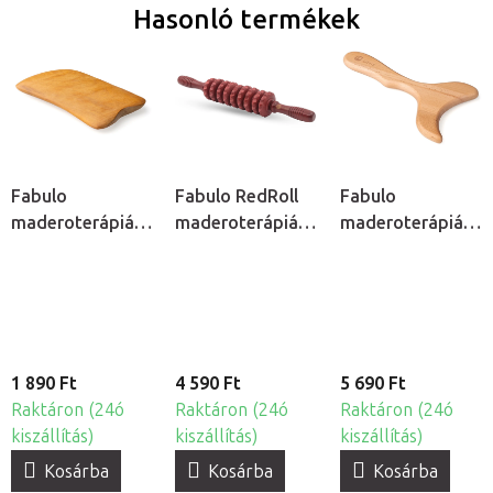
Hasonló termékek
Fabulo
Fabulo RedRoll
Fabulo
maderoterápiás
maderoterápiás
maderoterápiás
simítólap
henger
uszony
1 890 Ft
4 590 Ft
5 690 Ft
Raktáron (24ó
Raktáron (24ó
Raktáron (24ó
kiszállítás)
kiszállítás)
kiszállítás)
Kosárba
Kosárba
Kosárba