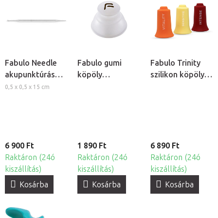
Fabulo Needle
Fabulo gumi
Fabulo Trinity
akupunktúrás
köpöly
szilikon köpöly
toll
masszázshoz
készlet, 3db
0,5 x 0,5 x 15 cm
fogantyúval
6 900 Ft
1 890 Ft
6 890 Ft
Raktáron (24ó
Raktáron (24ó
Raktáron (24ó
kiszállítás)
kiszállítás)
kiszállítás)
Kosárba
Kosárba
Kosárba