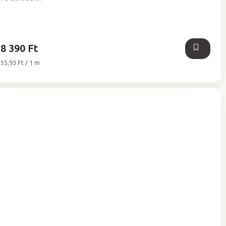
5-
ből
5,0
csillag.
8 390 Ft
Egységár:
55,93 Ft / 1 m