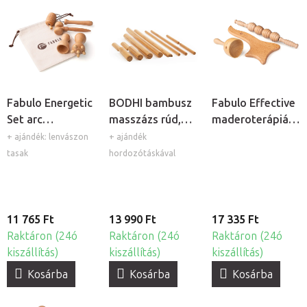
Fabulo Energetic
BODHI bambusz
Fabulo Effective
Set arc
masszázs rúd,
maderoterápiás
maderoterápiás
11db
készlet, 3db
+ ajándék: lenvászon
+ ajándék
készlet, 4db
tasak
hordozótáskával
11 765 Ft
13 990 Ft
17 335 Ft
Raktáron (24ó
Raktáron (24ó
Raktáron (24ó
kiszállítás)
kiszállítás)
kiszállítás)
Kosárba
Kosárba
Kosárba