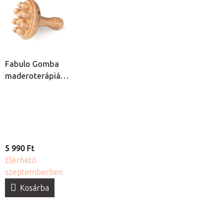
Fabulo Gomba
maderoterápiás
masszázseszköz
5 990 Ft
Elérhető
szeptemberben
Kosárba