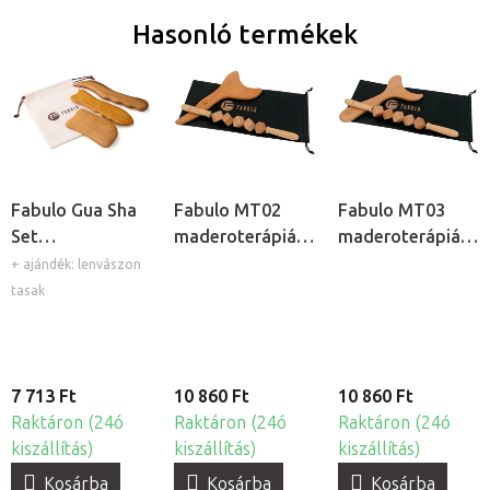
Hasonló termékek
Fabulo Gua Sha
Fabulo MT02
Fabulo MT03
Set
maderoterápiás
maderoterápiás
maderoterápiás
masszázseszköz
masszázseszköz
+ ajándék: lenvászon
masszázseszköz
készlet
készlet
tasak
készlet, 3db
7 713 Ft
10 860 Ft
10 860 Ft
Raktáron (24ó
Raktáron (24ó
Raktáron (24ó
kiszállítás)
kiszállítás)
kiszállítás)
Kosárba
Kosárba
Kosárba