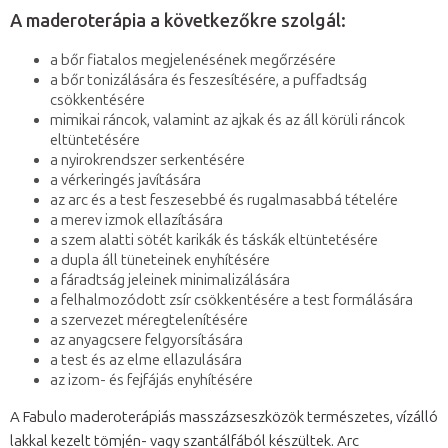
A maderoterápia a következőkre szolgál:
a bőr fiatalos megjelenésének megőrzésére
a bőr tonizálására és feszesítésére, a puffadtság
csökkentésére
mimikai ráncok, valamint az ajkak és az áll körüli ráncok
eltüntetésére
a nyirokrendszer serkentésére
a vérkeringés javítására
az arc és a test feszesebbé és rugalmasabbá tételére
a merev izmok ellazítására
a szem alatti sötét karikák és táskák eltüntetésére
a dupla áll tüneteinek enyhítésére
a fáradtság jeleinek minimalizálására
a felhalmozódott zsír csökkentésére a test formálására
a szervezet méregtelenítésére
az anyagcsere felgyorsítására
a test és az elme ellazulására
az izom- és fejfájás enyhítésére
A Fabulo maderoterápiás masszázseszközök természetes, vízálló
lakkal kezelt tömjén- vagy szantálfából készültek. Arc