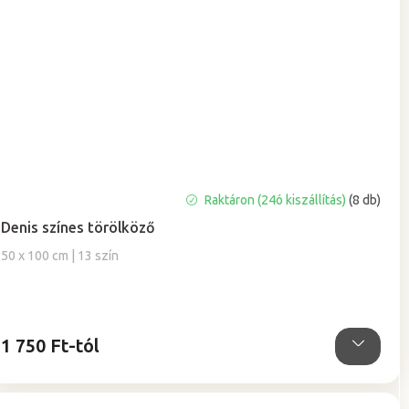
A
Raktáron (24ó kiszállítás)
(8 db)
termék
Denis színes törölköző
átlagos
értékelése
50 x 100 cm | 13 szín
5-
ből
5,0
csillag.
1 750 Ft-tól