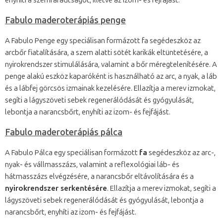
Fabulo maderoterápiás penge
A Fabulo Penge egy speciálisan formázott fa segédeszköz az
arcbőr fiatalítására, a szem alatti sötét karikák eltüntetésére, a
nyirokrendszer stimulálására, valamint a bőr méregtelenítésére. A
penge alakú eszköz kaparóként is használható az arc, a nyak, a láb
és a lábfej görcsös izmainak kezelésére. Ellazítja a merev izmokat,
segíti a lágyszöveti sebek regenerálódását és gyógyulását,
lebontja a narancsbőrt, enyhíti az izom- és fejfájást.
Fabulo maderoterápiás pálca
A Fabulo Pálca egy speciálisan formázott
fa
segédeszköz az arc-,
nyak- és vállmasszázs, valamint a reflexológiai láb- és
hátmasszázs elvégzésére, a narancsbőr eltávolítására és a
nyirokrendszer serkentésére
. Ellazítja a merev izmokat, segíti a
lágyszöveti sebek regenerálódását és gyógyulását, lebontja a
narancsbőrt, enyhíti az izom- és fejfájást.