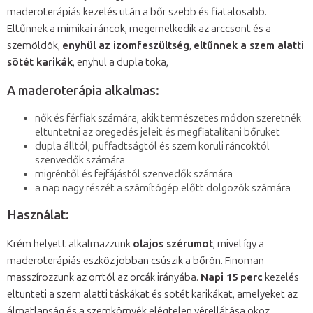
maderoterápiás kezelés után a bőr szebb és fiatalosabb.
Eltűnnek a mimikai ráncok, megemelkedik az arccsont és a
szemöldök,
enyhül az izomfeszültség
,
eltűnnek a szem alatti
sötét karikák
, enyhül a dupla toka,
A maderoterápia alkalmas:
nők és férfiak számára, akik természetes módon szeretnék
eltüntetni az öregedés jeleit és megfiatalítani bőrüket
dupla álltól, puffadtságtól és szem körüli ráncoktól
szenvedők számára
migréntől és fejfájástól szenvedők számára
a nap nagy részét a számítógép előtt dolgozók számára
Használat:
Krém helyett alkalmazzunk
olajos szérumot
, mivel így a
maderoterápiás eszköz jobban csúszik a bőrön. Finoman
masszírozzunk az orrtól az orcák irányába.
Napi 15 perc
kezelés
eltünteti a szem alatti táskákat és sötét karikákat, amelyeket az
álmatlanság és a szemkörnyék elégtelen vérellátása okoz.