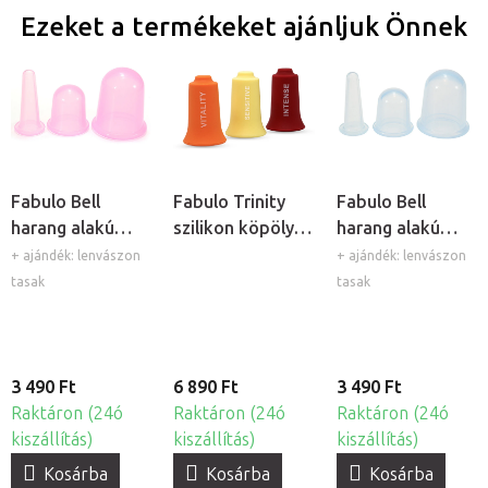
Ezeket a termékeket ajánljuk Önnek
Fabulo Bell
Fabulo Trinity
Fabulo Bell
harang alakú
szilikon köpöly
harang alakú
szilikon köpöly
készlet, 3db
szilikon köpöly
+ ajándék: lenvászon
+ ajándék: lenvászon
készlet - lila, 3db
készlet -
tasak
tasak
átlátszó, 3db
3 490 Ft
6 890 Ft
3 490 Ft
Raktáron (24ó
Raktáron (24ó
Raktáron (24ó
kiszállítás)
kiszállítás)
kiszállítás)
Kosárba
Kosárba
Kosárba