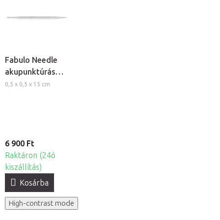
Fabulo Needle
akupunktúrás
toll
0,5 x 0,5 x 15 cm
6 900 Ft
Raktáron (24ó
kiszállítás)
Kosárba
High-contrast mode