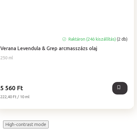
Raktáron (24ó kiszállítás)
(2 db)
Verana Levendula & Grep arcmasszázs olaj
250 ml
5 560 Ft
Egységár:
222,40 Ft / 10 ml
High-contrast mode