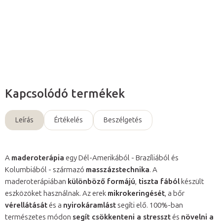
Részletes információ
Kérdés
Kapcsolódó termékek
Leírás
Értékelés
Beszélgetés
A
maderoterápia
egy Dél-Amerikából - Brazíliából és
Kolumbiából - származó
masszázstechnika
. A
maderoterápiában
különböző formájú
,
tiszta fából
készült
eszközöket használnak. Az erek
mikrokeringését
, a bőr
vérellátását
és a
nyirokáramlást
segíti elő. 100%-ban
természetes módon
segít csökkenteni a stresszt
és
növelni a