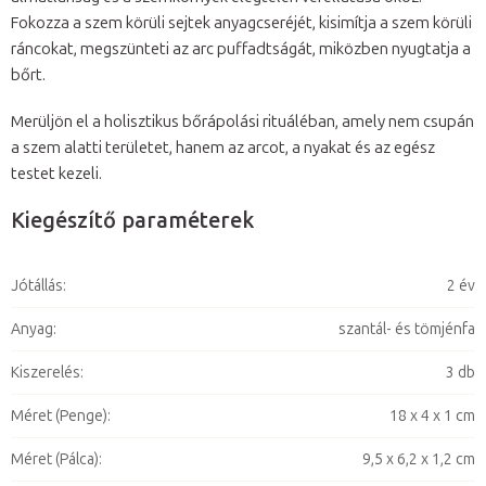
Fokozza a szem körüli sejtek anyagcseréjét, kisimítja a szem körüli
ráncokat, megszünteti az arc puffadtságát, miközben nyugtatja a
bőrt.
Merüljön el a holisztikus bőrápolási rituáléban, amely nem csupán
a szem alatti területet, hanem az arcot, a nyakat és az egész
testet kezeli.
Kiegészítő paraméterek
Jótállás
:
2 év
Anyag
:
szantál- és tömjénfa
Kiszerelés
:
3 db
Méret (Penge)
:
18 x 4 x 1 cm
Méret (Pálca)
:
9,5 x 6,2 x 1,2 cm