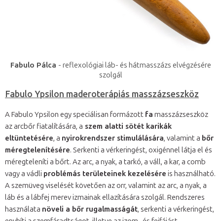
Fabulo Pálca
- reflexológiai láb- és hátmasszázs elvégzésére
szolgál
Fabulo Ypsilon maderoterápiás masszázseszköz
A Fabulo Ypsilon egy speciálisan formázott
fa
masszázseszköz
az arcbőr fiatalítására, a
szem alatti sötét karikák
eltüntetésére
, a
nyirokrendszer stimulálására
, valamint a
bőr
méregtelenítésére
. Serkenti a vérkeringést, oxigénnel látja el és
méregteleníti a bőrt. Az arc, a nyak, a tarkó, a váll, a kar, a comb
vagy a vádli
problémás területeinek kezelésére
is használható.
A szemüveg viselését követően az orr, valamint az arc, a nyak, a
láb és a lábfej merev izmainak ellazítására szolgál. Rendszeres
használata
növeli a bőr rugalmasságát
, serkenti a vérkeringést,
enyhíti a szemfáradtságot, illetve az izom- és fejfájást.