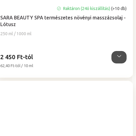
A
Raktáron (24ó kiszállítás)
(>10 db)
termék
SARA BEAUTY SPA természetes növényi masszázsolaj -
átlagos
Lótusz
értékelése
5-
250 ml / 1000 ml
ből
5,0
csillag.
2 450 Ft-tól
Egységár:
62,40 Ft-tól / 10 ml