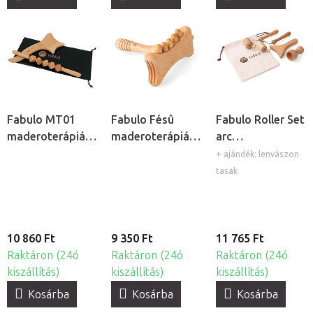
Fabulo MT01
Fabulo Fésû
Fabulo Roller Set
maderoterápiás
maderoterápiás
arc
masszázseszköz
masszázseszköz
maderoterápiás
+ ajándék: lenvászon
készlet
készlet, 4db
tasak
10 860 Ft
9 350 Ft
11 765 Ft
Raktáron (24ó
Raktáron (24ó
Raktáron (24ó
kiszállítás)
kiszállítás)
kiszállítás)
Kosárba
Kosárba
Kosárba