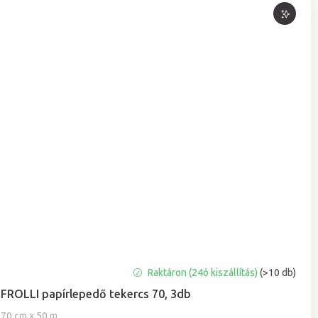
A
Raktáron (24ó kiszállítás)
(>10 db)
termék
FROLLI papírlepedő tekercs 70, 3db
átlagos
értékelése
70 cm x 50 m