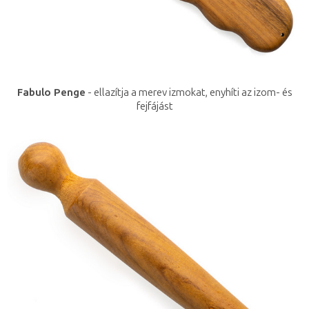
Fabulo Penge
- ellazítja a merev izmokat, enyhíti az izom- és
fejfájást