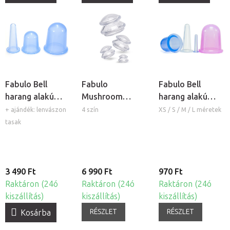
Fabulo Bell
Fabulo
Fabulo Bell
harang alakú
Mushroom
harang alakú
szilikon köpöly
gomba alakú
szilikon köpöly
+ ajándék: lenvászon
4 szín
XS / S / M / L méretek
készlet - kék,
szilikon köpöly
tasak
3db
készlet, 4db
3 490 Ft
6 990 Ft
970 Ft
Raktáron (24ó
Raktáron (24ó
Raktáron (24ó
kiszállítás)
kiszállítás)
kiszállítás)
RÉSZLET
RÉSZLET
Kosárba