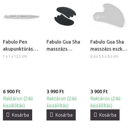
Fabulo Pen
Fabulo Gua Sha
Fabulo Gua Sha
akupunktúrás
masszázs
masszázs eszköz
toll
lávakövek, 2db
- Rozsdamentes
1 x 1 x 12,5 cm
0,4 x 5,5 x 8,5 cm
acél
6 900 Ft
3 990 Ft
3 900 Ft
Raktáron (24ó
Raktáron (24ó
Raktáron (24ó
kiszállítás)
kiszállítás)
kiszállítás)
Kosárba
Kosárba
Kosárba