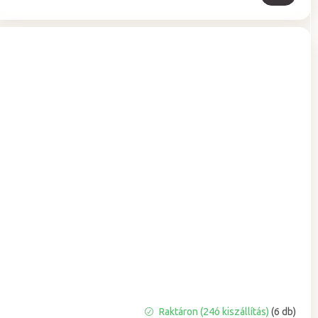
A
Raktáron (24ó kiszállítás)
(6 db)