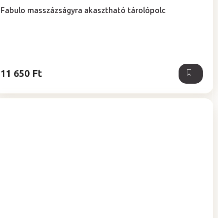
termék
Fabulo masszázságyra akasztható tárolópolc
átlagos
értékelése
5-
ből
5,0
csillag.
11 650 Ft