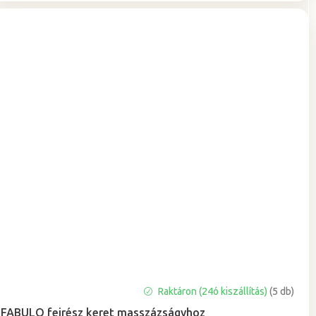
Raktáron (24ó kiszállítás)
(5 db)
FABULO fejrész keret masszázságyhoz