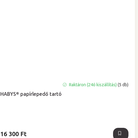
A
Raktáron (24ó kiszállítás)
(5 db)
termék
HABYS® papírlepedő tartó
átlagos
értékelése
5-
ből
5,0
csillag.
16 300 Ft