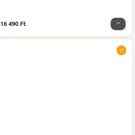
ből
4,9
csillag.
16 490 Ft