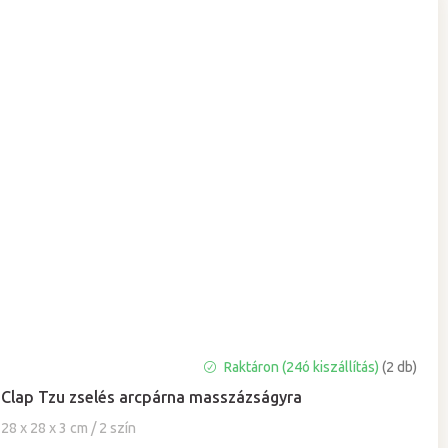
A
Raktáron (24ó kiszállítás)
(2 db)
termék
Clap Tzu zselés arcpárna masszázságyra
átlagos
értékelése
28 x 28 x 3 cm / 2 szín
5-