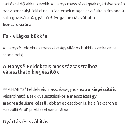
tartós védőlakkal kezelik. A Habys masszázságyak gyártása során
nagy hangsúlyt fektetnek a faelemek magas esztétikai színvonalú
kidolgozására.
A gyártó 5 év garanciát vállal a
konstrukcióra.
Fa - világos bükkfa
A Habys® Feldekrais masszázságy világos bükkfa szerkezettel
rendelhető.
A Habys® Feldekrais masszázsasztalhoz
választható kiegészítők
®
** A HABYS
Feldekrais masszázságyhoz
extra kiegészítő
is
vásárolható. Ezek kiválasztásakor
a masszázságy
megrendelésre készül
, abban az esetben is, ha a "raktáron a
beszállítónál" jelöléssel van ellátva.
Gyártás és szállítás