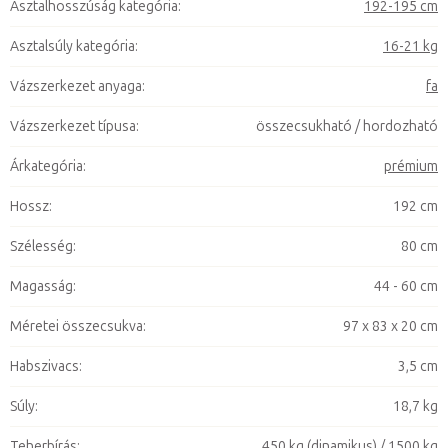
Asztalhosszúság kategória
:
192-195 cm
Asztalsúly kategória
:
16-21 kg
Vázszerkezet anyaga
:
fa
Vázszerkezet típusa
:
összecsukható / hordozható
Árkategória
:
prémium
Hossz
:
192 cm
Szélesség
:
80 cm
Magasság
:
44 - 60 cm
Méretei összecsukva
:
97 x 83 x 20 cm
Habszivacs
:
3,5 cm
Súly
:
18,7 kg
Teherbírás
:
450 kg (dinamikus) / 1500 kg