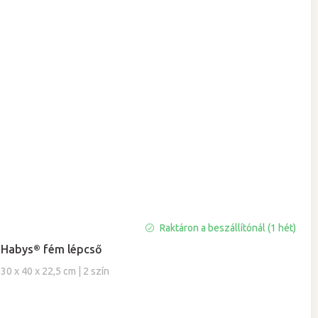
A
Raktáron a beszállítónál (1 hét)
termék
Habys® fém lépcső
átlagos
értékelése
30 x 40 x 22,5 cm | 2 szín
5-
ből
5,0