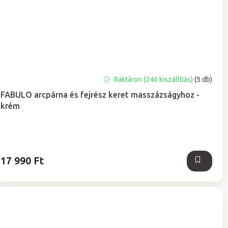
A
Raktáron (24ó kiszállítás)
(5 db)
termék
FABULO arcpárna és fejrész keret masszázságyhoz -
átlagos
krém
értékelése
5-
ből
5,0
csillag.
17 990 Ft