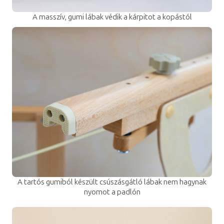
A masszív, gumi lábak védik a kárpitot a kopástól
A tartós gumiból készült csúszásgátló lábak nem hagynak
nyomot a padlón