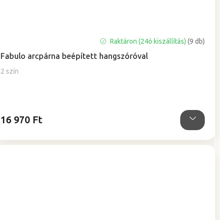
Raktáron (24ó kiszállítás)
(9 db)
Fabulo arcpárna beépített hangszóróval
2 szín
16 970 Ft