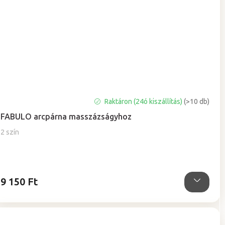
A
Raktáron (24ó kiszállítás)
(>10 db)
termék
FABULO arcpárna masszázságyhoz
átlagos
értékelése
2 szín
5-
ből
5,0
csillag.
9 150 Ft