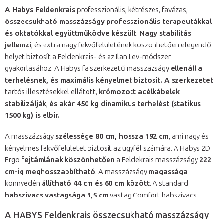
A Habys Feldenkrais
professzionális, kétrészes, favázas,
összecsukható masszázságy professzionális terapeutákkal
és oktatókkal együttműködve készült
.
Nagy stabilitás
jellemzi
, és extra nagy fekvőfelületének köszönhetően elegendő
helyet biztosít a Feldenkrais- és az Ilan Lev-módszer
gyakorlásához. A Habys fa szerkezetű masszázságy
ellenáll a
terhelésnek, és maximális kényelmet biztosít. A szerkezetet
tartós illesztésekkel ellátott,
krómozott acélkábelek
stabilizálják
,
és akár 450 kg dinamikus terhelést (statikus
1500 kg) is elbír.
A masszázságy
szélessége 80 cm, hossza 192 cm
, ami nagy és
kényelmes fekvőfelületet biztosít az ügyfél számára. A Habys 2D
Ergo
fejtámlának
köszönhetően
a Feldekrais masszázságy
222
cm-ig meghosszabbítható
. A masszázságy
magassága
könnyedén
állítható 44 cm és 60 cm között
. A standard
habszivacs vastagsága 3,5 cm
vastag Comfort habszivacs.
A HABYS Feldenkrais összecsukható masszázságy