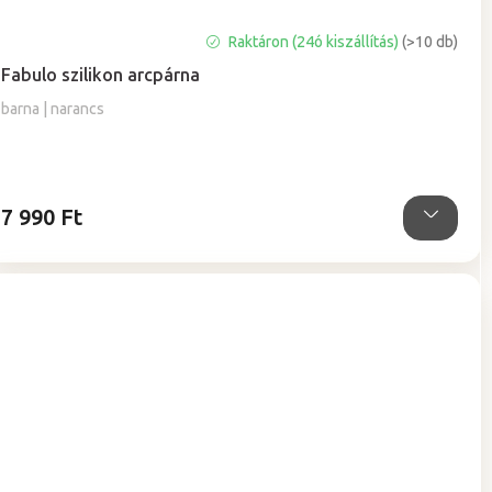
A
Raktáron (24ó kiszállítás)
(>10 db)
termék
Fabulo szilikon arcpárna
átlagos
értékelése
barna | narancs
5-
ből
5,0
csillag.
7 990 Ft