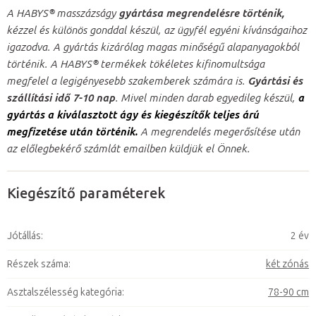
A HABYS® masszázságy
gyártása megrendelésre történik,
kézzel és különös gonddal készül, az ügyfél egyéni kívánságaihoz
igazodva. A gyártás kizárólag magas minőségű alapanyagokból
történik. A HABYS® termékek tökéletes kifinomultsága
megfelel a legigényesebb szakemberek számára is.
Gyártási és
szállítási idő 7-10 nap
. Mivel minden darab egyedileg készül,
a
gyártás a kiválasztott ágy és kiegészítők teljes árú
megfizetése után történik.
A megrendelés megerősítése után
az előlegbekérő számlát emailben küldjük el Önnek.
Kiegészítő paraméterek
Jótállás
:
2 év
Részek száma
:
két zónás
Asztalszélesség kategória
:
78-90 cm