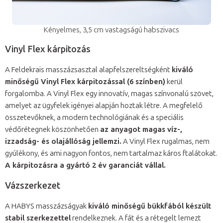
Kényelmes, 3,5 cm vastagságú habszivacs
Vinyl Flex kárpitozás
A Feldekrais masszázsasztal alapfelszereltségként
kiváló
minőségű Vinyl Flex kárpitozással (6 színben)
kerül
forgalomba. A Vinyl Flex egy innovatív, magas színvonalú szövet,
amelyet az ügyfelek igényei alapján hoztak létre. A megfelelő
összetevőknek, a modern technológiának és a speciális
védőrétegnek köszönhetően
az anyagot magas víz-,
izzadság- és olajállóság jellemzi.
A Vinyl Flex rugalmas, nem
gyúlékony, és ami nagyon fontos, nem tartalmaz káros ftalátokat.
A kárpitozásra a gyártó 2 év garanciát vállal.
Vázszerkezet
A HABYS masszázságyak
kiváló minőségű bükkfából készült
stabil szerkezettel
rendelkeznek. A fát és a rétegelt lemezt