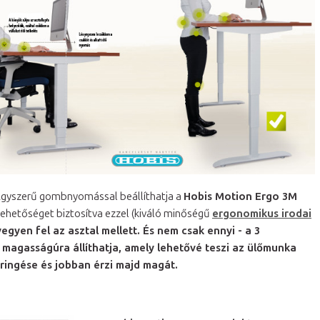
 Egyszerű gombnyomással beállíthatja a
Hobis Motion Ergo 3M
 lehetőséget biztosítva ezzel (kiváló minőségű
ergonomikus irodai
vegyen fel
az asztal mellett. És nem csak ennyi - a 3
m magasságúra
állíthatja, amely lehetővé teszi az ülőmunka
eringése
és jobban érzi majd magát.