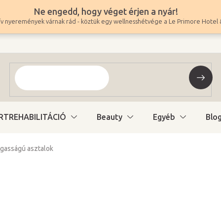
Ne engedd, hogy véget érjen a nyár!
v nyeremények várnak rád - köztük egy wellnesshétvége a Le Primore Hotel 
RTREHABILITÁCIÓ
Beauty
Egyéb
Blo
agasságú asztalok
484 200 Ft
-tól
381 260 Ft
-tól ÁFA nélkül
Egységár:
Változat kiválasztás