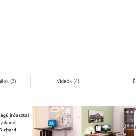
129,5 cm,
standard vezérlés, 
Részletes információ
Kérdés
jlok (3)
Videók (4)
É
ágú íróasztal
gyakorolt
J
Richard