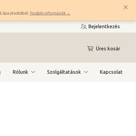
& Spa jóvoltából.
További információk →
Bejelentkezés
KOSÁR
Üres kosár
g
Rólunk
Szolgáltatások
Kapcsolat
a