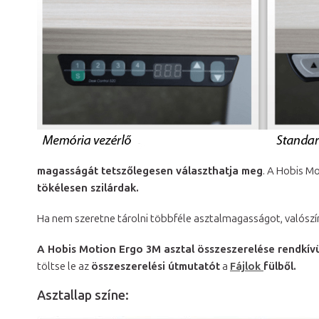
magasságát tetszőlegesen választhatja meg
. A Hobis M
tökélesen szilárdak.
Ha nem szeretne tárolni többféle asztalmagasságot, valószí
A Hobis Motion Ergo 3M asztal összeszerelése rendkív
töltse le az
összeszerelési útmutatót
a
Fájlok
fülből.
Asztallap színe: