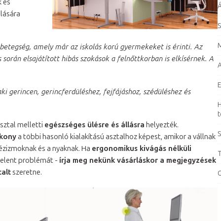
k és
Á
álására
S
 betegség, amely már az iskolás korú gyermekeket is érinti. Az
 során elsajátított hibás szokások a felnőttkorban is elkísérnek. A
A
E
ki gerincen, gerincferdüléshez, fejfájáshoz, szédüléshez és
H
t
sztal melletti
egészséges ülésre és állásra
helyezték.
S
kony
a többi hasonló kialakítású asztalhoz képest, amikor a vállnak
pézizmoknak és a nyaknak. Ha
ergonomikus kivágás nélküli
T
jelent problémát -
írja meg nekünk vásárláskor a megjegyzések
talt
szeretne.
G