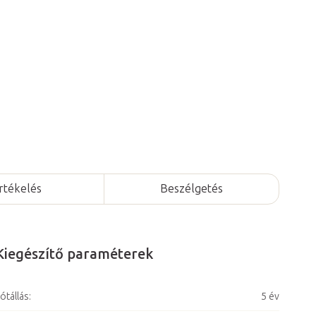
Csehországban gyártott, 5 év garancia.
rtékelés
Beszélgetés
Kiegészítő paraméterek
ótállás
:
5 év