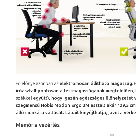
Fő előnye azonban az
elektromosan állítható magasság
.
íróasztalt
pontosan a testmagasságának megfelelően
,
székkel
együtt), hogy
igazán egészséges ülőhelyzetet 
szegmensű Hobis Motion Ergo 3M asztalt
akár 129,5 c
álló munkára váltását.
Lábait kinyújthatja, javul a vérk
Memória vezérlés