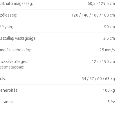
llítható magasság
:
60,5 - 129,5 cm
zélesség
:
120 / 140 / 160 / 180 cm
Mélység
:
90 cm
sztallap vastagsága
:
2,5 cm
melési sebesség
:
25 mm/s
ozzávetőleges
125 - 190 cm
estmagasság
:
úly
:
54 / 57 / 60 / 63 kg
eherbírás
:
100 kg
arancia
:
5 év