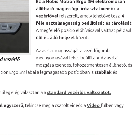
Ez a Hobis Motion Ergo 3M elektromosan
állítható magasságú íróasztal
memória
vezérlővel
felszerelt, amely lehetővé teszi
4-
féle asztalmagasság beállítását és tárolását
.
A megfelelő pozíció előhívásával válthat például
ülő és álló helyzet
között.
Az asztal magasságát a vezérlőgomb
megnyomásával lehet beállítani. Az asztal
mozgása csendes, fokozatmentesen állítható, és
otion Ergo 3M lábai a legmagasabb pozícióban is
stabilak
és
nűleg elég választania a
standard vezérlős változatot.
ül egyszerű
, tekintse meg a csatolt videót a
Video
fülben vagy