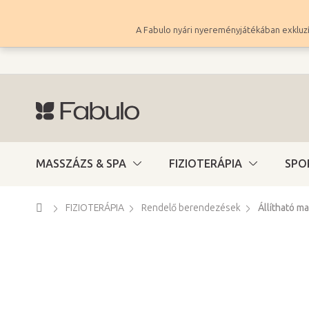
Ugrás
a
A Fabulo nyári nyereményjátékában exkluzí
fő
tartalomhoz
MASSZÁZS & SPA
FIZIOTERÁPIA
SPO
Kezdőlap
FIZIOTERÁPIA
Rendelő berendezések
Állítható m