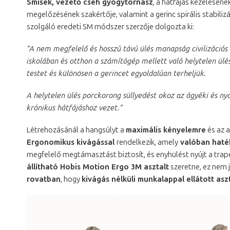
Smíšek, vezető cseh gyógytornász
, a hátfájás kezeléséne
megelőzésének szakértője, valamint a gerinc spirális stabiliz
szolgáló eredeti SM módszer szerzője dolgozta ki:
"A nem megfelelő és hosszú távú ülés manapság civilizációs
iskolában és otthon a számítógép mellett való helytelen ülés
testet és különösen a gerincet egyoldalúan terheljük.
A helytelen ülés porckorong süllyedést okoz az ágyéki és nya
krónikus hátfájáshoz vezet."
Létrehozásánál a hangsúlyt a
maximális kényelemre
és az a
Ergonomikus kivágással
rendelkezik, amely
valóban haté
megfelelő megtámasztást biztosít, és enyhülést nyújt a tra
állítható Hobis Motion Ergo 3M asztalt
szeretne, ez nem 
rovatban
, hogy
kivágás nélküli munkalappal ellátott asz