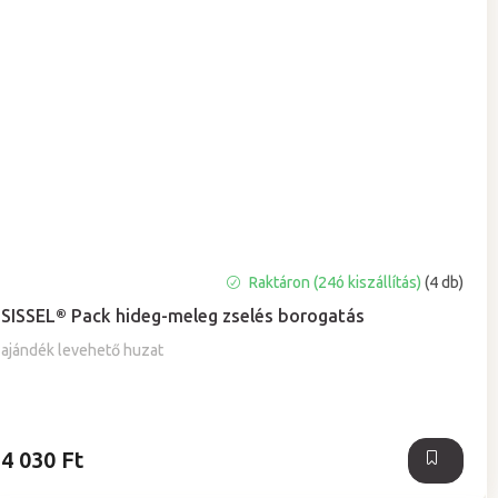
A
Raktáron (24ó kiszállítás)
(4 db)
termék
SISSEL® Pack hideg-meleg zselés borogatás
átlagos
értékelése
ajándék levehető huzat
5-
ből
5,0
csillag.
4 030 Ft