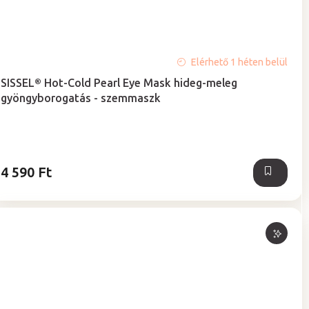
A
Elérhető 1 héten belül
termék
SISSEL® Hot-Cold Pearl Eye Mask hideg-meleg
átlagos
gyöngyborogatás - szemmaszk
értékelése
5-
ből
5,0
csillag.
4 590 Ft