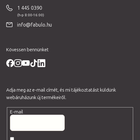
b
1 445 0390
l
é
info@fabulo.hu
c
Kövessen bennünket
Adja meg az e-mail címét, és mi tájékoztatást küldünk
webáruházunk új termékeiről.
E-mail