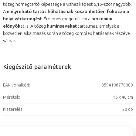
tőzeg hőmegtartó képessége a vízhez képest 5,15-ször nagyobb.
A
mélyreható tartós hőhatásnak köszönhetően fokozza a
helyi vérkeringést
. Érdemes megemlíteni a
biokémiai
előnyök
et is. A tőzeg
huminsavakat
tartalmaz, amelyek a
közvetlen alkalmazás során a tőzeg komplex hatásának részévé
válnak.
Kiegészítő paraméterek
EAN vonalkód
:
8594196770080
Méretek
:
15 x 40 cm
Kiszerelés
:
20 db