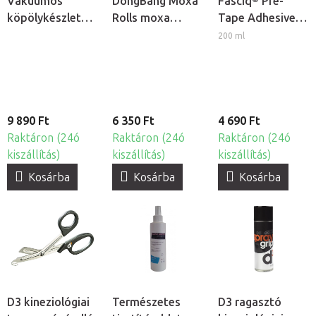
Vákuumos
DongBang Moxa
Fasciq® Pre-
köpölykészlet
Rolls moxa
Tape Adhesive
pumpával, 20db
rudak, 20db
Spray ragasztó
200 ml
kineziológiai
tapaszokhoz
9 890 Ft
6 350 Ft
4 690 Ft
Raktáron (24ó
Raktáron (24ó
Raktáron (24ó
kiszállítás)
kiszállítás)
kiszállítás)
Kosárba
Kosárba
Kosárba
D3 kineziológiai
Természetes
D3 ragasztó