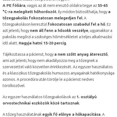
A PE fóliára
, vagyis az át nem eresztő oldalra tegye az
55-65
°C-ra melegített hőhordozót
. Ily módon biztosíthatja, hogy
a
tőzegpakolás fokozatosan melegedjen fel
. A
tőzegpakoláson keresztül
fokozatosan szabadul fel a hő
. Ez
azt jelenti, hogy
nem áll fenn a hősokk veszélye
, ugyanakkor a
pakolás megőrzi a szükséges hőmérsékletet a teljes alkalmazási
idő alatt.
Hagyja hatni 15-20 percig
.
Tájékoztassa a pácienst, hogy
a nem szőtt anyag áteresztő
,
ami azt jelenti, hogy nem akadályozza meg a tőzegnek a
szervezettel való közvetlen érintkezését. Az egyszer használatos
és a klasszikus tőzegpakolás humuszos anyagainak hatékonysága
azonos. A procedúra után törölje le a pácienst nedves
törölközővel.
Az egyszer használatos tőzegpakolások az
1. osztályú
orvostechnikai eszközök közé tartoznak
.
A tőzeg használatának
egyik fő előnye a hőkapacitása
. A