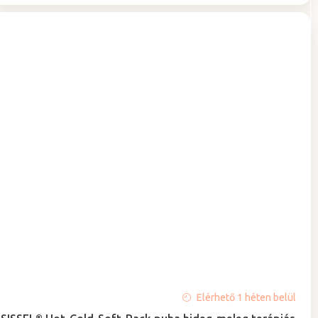
A
Elérhető 1 héten belül
termék