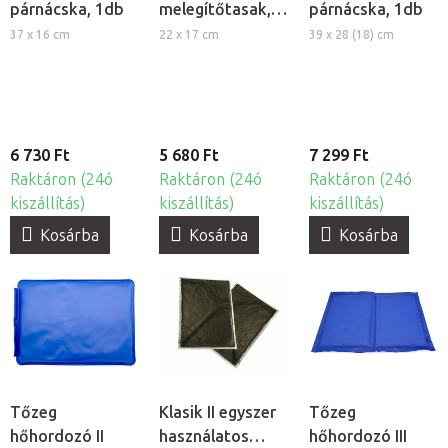
párnácska, 1db
melegítőtasak,
párnácska, 1db
1db
37 x 16 cm
22 x 17 cm
39 x 28 (18) cm
6 730 Ft
5 680 Ft
7 299 Ft
Raktáron (24ó
Raktáron (24ó
Raktáron (24ó
kiszállítás)
kiszállítás)
kiszállítás)
Kosárba
Kosárba
Kosárba
Tőzeg
Klasik II egyszer
Tőzeg
hőhordozó II
használatos
hőhordozó III