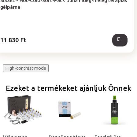
SISSEL® Hot-Cold-Soft-Pack puha hideg-meleg terápiás
átlagos
gélpárna
értékelése
5-
ből
5,0
csillag.
11 830 Ft
High-contrast mode
Ezeket a termékeket ajánljuk Önnek