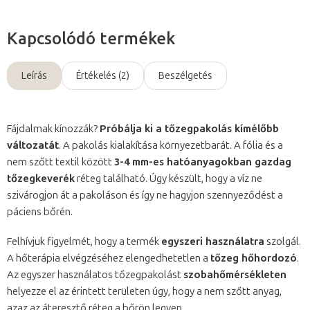
Kapcsolódó termékek
Leírás
Értékelés (2)
Beszélgetés
Fájdalmak kínozzák?
Próbálja ki a tőzegpakolás kímélőbb
változatát
. A pakolás kialakítása környezetbarát. A fólia és a
nem szőtt textil között
3-4 mm-es hatóanyagokban gazdag
tőzegkeverék
réteg található. Úgy készült, hogy a víz ne
szivárogjon át a pakoláson és így ne hagyjon szennyeződést a
páciens bőrén.
Felhívjuk figyelmét, hogy a termék
egyszeri használatra
szolgál.
A hőterápia elvégzéséhez elengedhetetlen a
tőzeg hőhordozó
.
Az egyszer használatos tőzegpakolást
szobahőmérsékleten
helyezze el az érintett területen úgy, hogy a nem szőtt anyag,
azaz az áteresztő réteg a bőrön legyen.