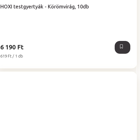
termék
HOXI testgyertyák - Körömvirág, 10db
átlagos
értékelése
5-
ből
5,0
csillag.
6 190 Ft
Egységár:
619 Ft / 1 db