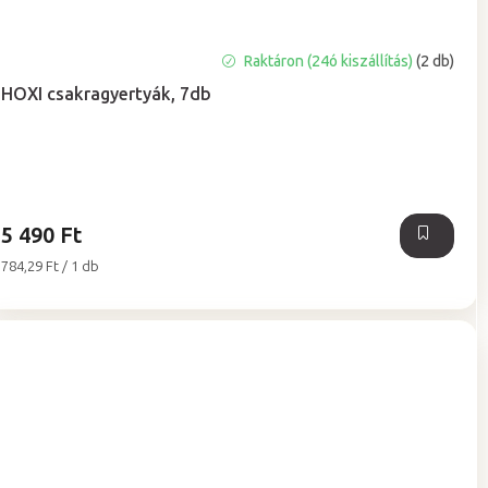
Raktáron (24ó kiszállítás)
(2 db)
HOXI csakragyertyák, 7db
5 490 Ft
Egységár:
784,29 Ft / 1 db