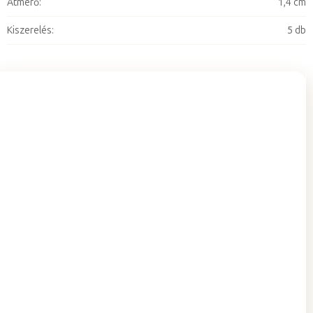
Átmérő
:
1,4 cm
Kiszerelés
:
5 db