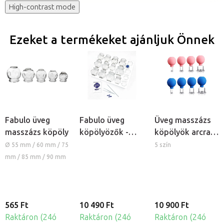
High-contrast mode
Ezeket a termékeket ajánljuk Önnek
Fabulo üveg
Fabulo üveg
Üveg masszázs
masszázs köpöly
köpölyözők -
köpölyök arcra
vastag falú
és testre, 4
Ø 55 mm / 60 mm / 75
5 szín
szett, 16db
darabos szett
mm / 85 mm / 90 mm
565 Ft
10 490 Ft
10 900 Ft
Raktáron (24ó
Raktáron (24ó
Raktáron (24ó