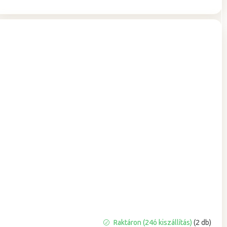
A
Raktáron (24ó kiszállítás)
(2 db)