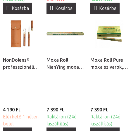
Kosárba
Kosárba
Kosárba
NonDolens®
Moxa Roll
Moxa Roll Pure
professzionális
NianYing moxa
moxa szivarok,
moxa tartó és
szivarok, 10db
10db
hamukaparó
készlet
4 190 Ft
7 390 Ft
7 390 Ft
Elérhető 1 héten
Raktáron (24ó
Raktáron (24ó
belül
kiszállítás)
kiszállítás)