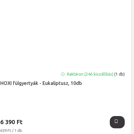
Raktáron (24ó kiszállítás)
(1 db)
HOXI fülgyertyák - Eukaliptusz, 10db
6 390 Ft
Egységár:
639 Ft / 1 db