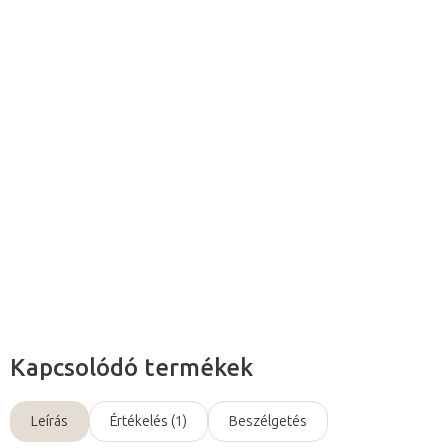
Várható kézbesítés:
2026. 08. 11.
Hozzáadás a kosárhoz
A
füstmentes moxa szivarok
kiváló minőségű, enyhe illatú,
szárított
ürömlevelekből
készülnek (Artemisia vulgaris).
Részletes információ
Kérdés
Kapcsolódó termékek
Leírás
Értékelés (1)
Beszélgetés