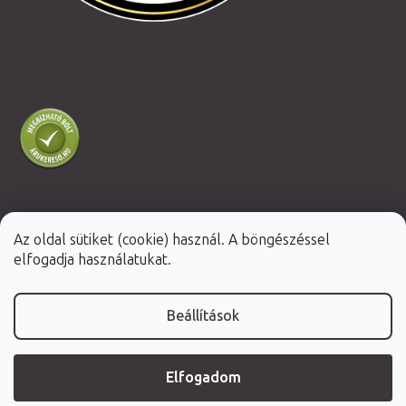
Az oldal sütiket (cookie) használ. A böngészéssel
Shoptet Premium készítette
elfogadja használatukat.
Copyright 2026
Fabulo.hu
. Minden jog fenntartva.
Beállítások
Elfogadom