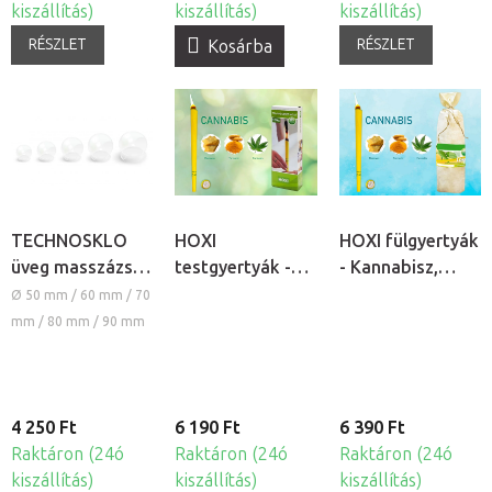
kiszállítás)
kiszállítás)
kiszállítás)
RÉSZLET
RÉSZLET
Kosárba
TECHNOSKLO
HOXI
HOXI fülgyertyák
üveg masszázs
testgyertyák -
- Kannabisz,
köpöly
Kannabisz, 10db
10db
Ø 50 mm / 60 mm / 70
mm / 80 mm / 90 mm
4 250 Ft
6 190 Ft
6 390 Ft
Raktáron (24ó
Raktáron (24ó
Raktáron (24ó
kiszállítás)
kiszállítás)
kiszállítás)