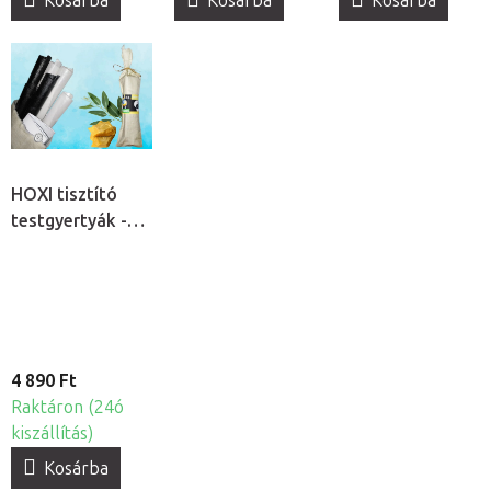
Kosárba
Kosárba
Kosárba
HOXI tisztító
testgyertyák -
Fehér és Fekete,
6db
4 890 Ft
Raktáron (24ó
kiszállítás)
Kosárba