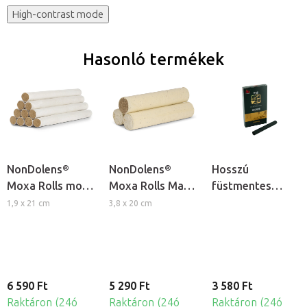
High-contrast mode
Hasonló termékek
NonDolens®
NonDolens®
Hosszú
Moxa Rolls moxa
Moxa Rolls Max
füstmentes
szivarok, 10db
moxa szivarok,
moxa rudak, 5db
1,9 x 21 cm
3,8 x 20 cm
3db
6 590 Ft
5 290 Ft
3 580 Ft
Raktáron (24ó
Raktáron (24ó
Raktáron (24ó