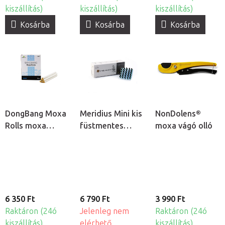
kiszállítás)
kiszállítás)
kiszállítás)
Kosárba
Kosárba
Kosárba
DongBang Moxa
Meridius Mini kis
NonDolens®
Rolls moxa
füstmentes
moxa vágó olló
rudak, 20db
moxa rudak,
180db
6 350 Ft
6 790 Ft
3 990 Ft
Raktáron (24ó
Jelenleg nem
Raktáron (24ó
kiszállítás)
elérhető
kiszállítás)