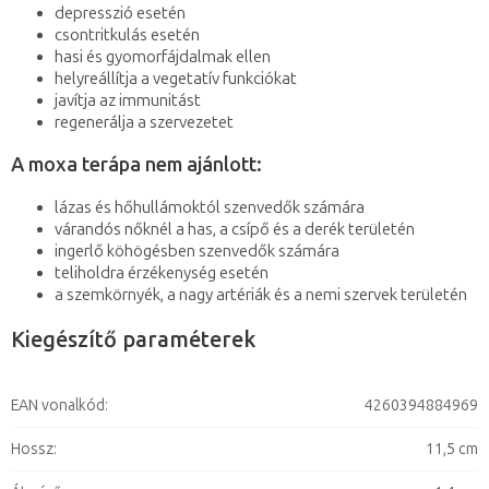
depresszió esetén
csontritkulás esetén
hasi és gyomorfájdalmak ellen
helyreállítja a vegetatív funkciókat
javítja az immunitást
regenerálja a szervezetet
A moxa terápa nem ajánlott:
lázas és hőhullámoktól szenvedők számára
várandós nőknél a has, a csípő és a derék területén
ingerlő köhögésben szenvedők számára
teliholdra érzékenység esetén
a szemkörnyék, a nagy artériák és a nemi szervek területén
Kiegészítő paraméterek
EAN vonalkód
:
4260394884969
Hossz
:
11,5 cm