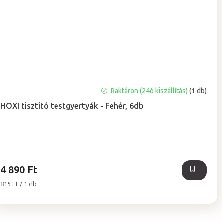
Raktáron (24ó kiszállítás)
(1 db)
HOXI tisztító testgyertyák - Fehér, 6db
4 890 Ft
Egységár:
815 Ft / 1 db