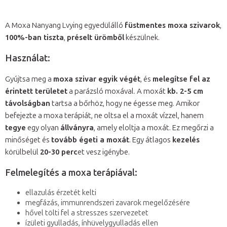
A Moxa Nanyang Lvying egyedülálló
füstmentes moxa szivarok
,
100%-ban tiszta
,
préselt ürömből
készülnek.
Használat:
Gyújtsa meg a
moxa szivar egyik végét
, és
melegítse fel az
érintett területet
a parázsló moxával. A moxát
kb. 2-5 cm
távolságban
tartsa a bőrhöz, hogy ne égesse meg. Amikor
befejezte a moxa terápiát, ne oltsa el a moxát vízzel, hanem
tegye
egy olyan
állványra
, amely eloltja a moxát. Ez megőrzi a
minőséget és
tovább égeti a moxát
. Egy átlagos
kezelés
körülbelül
20-30 perc
et vesz igénybe.
Felmelegítés a moxa terápiával:
ellazulás érzetét kelti
megfázás, immunrendszeri zavarok megelőzésére
hővel tölti fel a stresszes szervezetet
ízületi gyulladás, ínhüvelygyulladás ellen