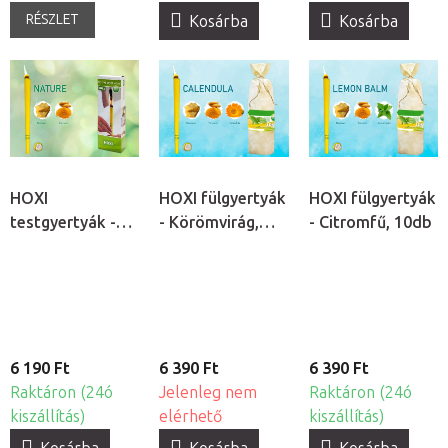
RÉSZLET
Kosárba
Kosárba
HOXI
HOXI fülgyertyák
HOXI fülgyertyák
testgyertyák -
- Körömvirág,
- Citromfű, 10db
Nature, 10db
10db
6 190 Ft
6 390 Ft
6 390 Ft
Raktáron (24ó
Jelenleg nem
Raktáron (24ó
kiszállítás)
elérhető
kiszállítás)