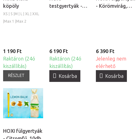
köpöly
testgyertyák -
- Körömvirág,
Nature, 10db
10db
XS | S |M | L | XL | XXL
|Max 1 |Max 2
1 190 Ft
6 190 Ft
6 390 Ft
Raktáron (24ó
Raktáron (24ó
Jelenleg nem
kiszállítás)
kiszállítás)
elérhető
RÉSZLET
Kosárba
Kosárba
HOXI fülgyertyák
- Citromfű, 10db