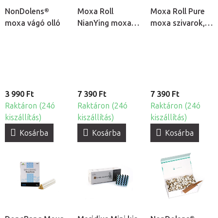
NonDolens®
Moxa Roll
Moxa Roll Pure
moxa vágó olló
NianYing moxa
moxa szivarok,
szivarok, 10db
10db
3 990 Ft
7 390 Ft
7 390 Ft
Raktáron (24ó
Raktáron (24ó
Raktáron (24ó
kiszállítás)
kiszállítás)
kiszállítás)
Kosárba
Kosárba
Kosárba