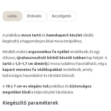
Leírás
Értékelés
Beszélgetés
A praktikus
moxa tartó
és
hamukaparó készlet
ideális
kiegészítő a hagyományos kínai moxa terápiához.
Mindkét eszköz
ergonomikus fa nyéllel
rendelkezik, és egy
stílusos,
újrahasznosított bőrből készült tokban
kap helyet. A
tartó
a
1,5–1,7 cm átmérő
jű moxa rudakhoz használható, míg a
kaparó menetes fa védőkupakkal
rendelkezik, amely
biztonságos használatot és tárolást biztosít.
A
18 x 7 cm-es elegáns tok
praktikus és
biztonságos
megoldást kínál
a teljes készlet tárolására.
Kiegészítő paraméterek