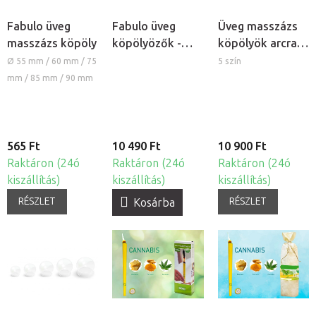
Fabulo üveg
Fabulo üveg
Üveg masszázs
masszázs köpöly
köpölyözők -
köpölyök arcra
vastag falú
és testre, 4
Ø 55 mm / 60 mm / 75
5 szín
szett, 16db
darabos szett
mm / 85 mm / 90 mm
565 Ft
10 490 Ft
10 900 Ft
Raktáron (24ó
Raktáron (24ó
Raktáron (24ó
kiszállítás)
kiszállítás)
kiszállítás)
RÉSZLET
RÉSZLET
Kosárba