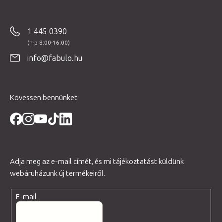
á
b
1 445 0390
l
é
info@fabulo.hu
c
Kövessen bennünket
Adja meg az e-mail címét, és mi tájékoztatást küldünk
webáruházunk új termékeiről.
E-mail