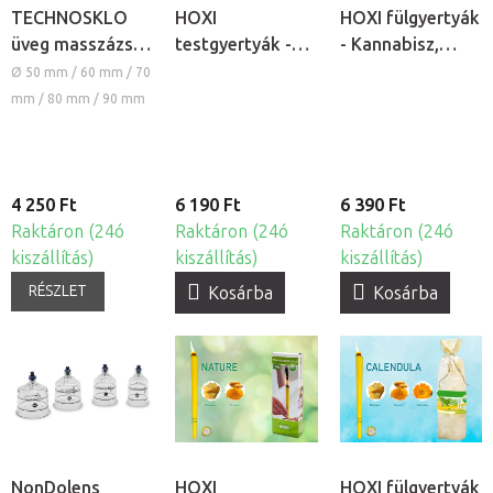
TECHNOSKLO
HOXI
HOXI fülgyertyák
üveg masszázs
testgyertyák -
- Kannabisz,
köpöly
Kannabisz, 10db
10db
Ø 50 mm / 60 mm / 70
mm / 80 mm / 90 mm
4 250 Ft
6 190 Ft
6 390 Ft
Raktáron (24ó
Raktáron (24ó
Raktáron (24ó
kiszállítás)
kiszállítás)
kiszállítás)
RÉSZLET
Kosárba
Kosárba
NonDolens
HOXI
HOXI fülgyertyák