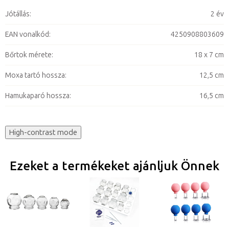
Jótállás
:
2 év
EAN vonalkód
:
4250908803609
Bőrtok mérete
:
18 x 7 cm
Moxa tartó hossza
:
12,5 cm
Hamukaparó hossza
:
16,5 cm
High-contrast mode
Ezeket a termékeket ajánljuk Önnek