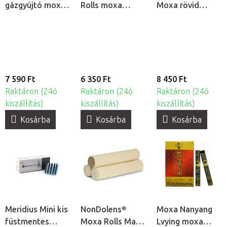
gázgyújtó moxa
Rolls moxa
Moxa rövid
rudakhoz
rudak, 20db
moxa rudak,
40db
7 590 Ft
6 350 Ft
8 450 Ft
Raktáron (24ó
Raktáron (24ó
Raktáron (24ó
kiszállítás)
kiszállítás)
kiszállítás)
Kosárba
Kosárba
Kosárba
Meridius Mini kis
NonDolens®
Moxa Nanyang
füstmentes
Moxa Rolls Max
Lvying moxa