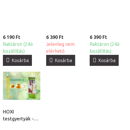
Nature, 10db
10db
6 190 Ft
6 390 Ft
6 390 Ft
Raktáron (24ó
Jelenleg nem
Raktáron (24ó
kiszállítás)
elérhető
kiszállítás)
Kosárba
Kosárba
Kosárba
HOXI
testgyertyák -
Kamilla, 10db