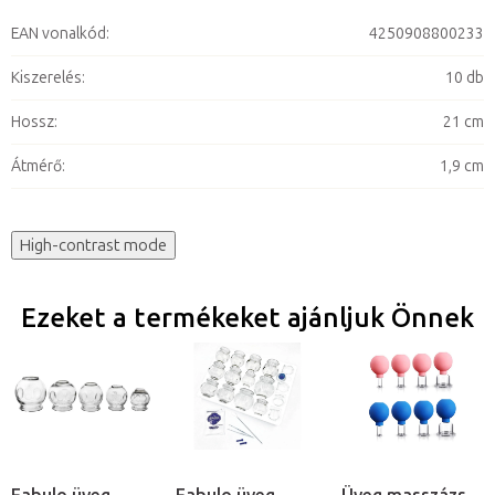
EAN vonalkód
:
4250908800233
Kiszerelés
:
10 db
Hossz
:
21 cm
Átmérő
:
1,9 cm
High-contrast mode
Ezeket a termékeket ajánljuk Önnek