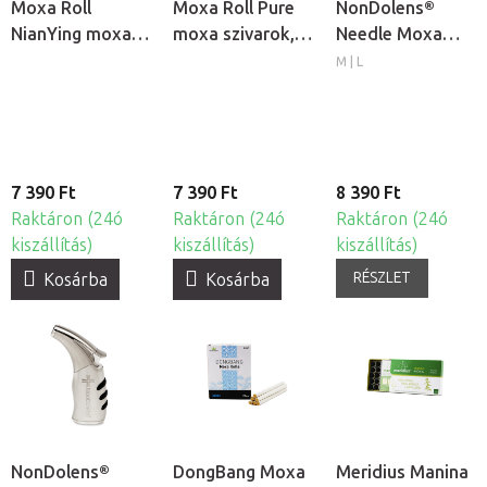
Moxa Roll
Moxa Roll Pure
NonDolens®
NianYing moxa
moxa szivarok,
Needle Moxa
szivarok, 10db
10db
rövid moxa
M | L
rudak
7 390 Ft
7 390 Ft
8 390 Ft
Raktáron (24ó
Raktáron (24ó
Raktáron (24ó
kiszállítás)
kiszállítás)
kiszállítás)
RÉSZLET
Kosárba
Kosárba
NonDolens®
DongBang Moxa
Meridius Manina