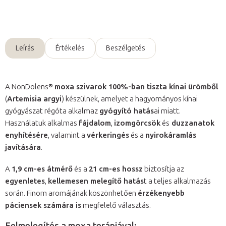
Kérdés
Leírás
Értékelés
Beszélgetés
A NonDolens®
moxa szivarok 100%-ban tiszta kínai ürömből
(
Artemisia argyi
) készülnek, amelyet a hagyományos kínai
gyógyászat régóta alkalmaz
gyógyító hatás
ai miatt.
Használatuk alkalmas
fájdalom
,
izomgörcsök
és
duzzanatok
enyhítésére
, valamint a
vérkeringés
és a
nyirokáramlás
javítására
.
A
1,9 cm-es átmérő
és a
21 cm-es hossz
biztosítja az
egyenletes
,
kellemesen melegítő hatás
t a teljes alkalmazás
során. Finom aromájának köszönhetően
érzékenyebb
páciensek számára is
megfelelő választás.