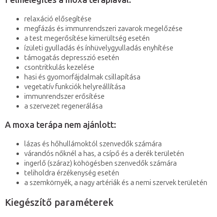
Felmelegítés a moxa terápiával:
relaxáció elősegítése
megfázás és immunrendszeri zavarok megelőzése
a test megerősítése kimerültség esetén
ízületi gyulladás és ínhüvelygyulladás enyhítése
támogatás depresszió esetén
csontritkulás kezelése
hasi és gyomorfájdalmak csillapítása
vegetatív funkciók helyreállítása
immunrendszer erősítése
a szervezet regenerálása
A moxa terápa nem ajánlott:
lázas és hőhullámoktól szenvedők számára
várandós nőknél a has, a csípő és a derék területén
ingerlő (száraz) köhögésben szenvedők számára
teliholdra érzékenység esetén
a szemkörnyék, a nagy artériák és a nemi szervek területén
Kiegészítő paraméterek