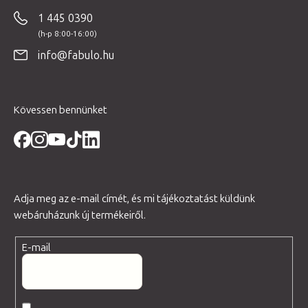
b
1 445 0390
l
é
info@fabulo.hu
c
Kövessen bennünket
Adja meg az e-mail címét, és mi tájékoztatást küldünk
webáruházunk új termékeiről.
E-mail