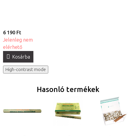
6 190 Ft
Jelenleg nem
elérhető
Kosárba
High-contrast mode
Hasonló termékek