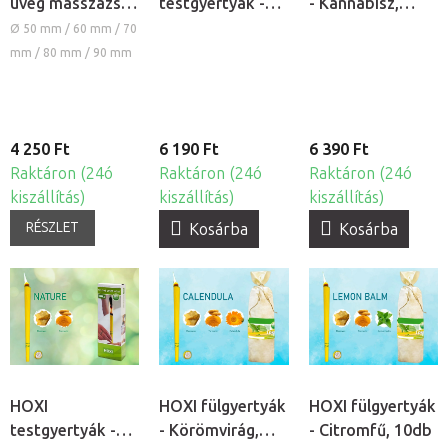
üveg masszázs
testgyertyák -
- Kannabisz,
köpöly
Kannabisz, 10db
10db
Ø 50 mm / 60 mm / 70
mm / 80 mm / 90 mm
4 250 Ft
6 190 Ft
6 390 Ft
Raktáron (24ó
Raktáron (24ó
Raktáron (24ó
kiszállítás)
kiszállítás)
kiszállítás)
RÉSZLET
Kosárba
Kosárba
HOXI
HOXI fülgyertyák
HOXI fülgyertyák
testgyertyák -
- Körömvirág,
- Citromfű, 10db