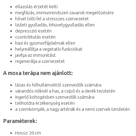
ellazulás érzetét kelti
megfázás, immunrendszeri zavarok megelőzésére
hővel tölti fel a stresszes szervezetet
ízületi gyulladás, ínhüvelygyulladás ellen
depresszió esetén
csontritkulás esetén
hasi és gyomorfájdalmak ellen
helyreállítja a vegetatív funkciókat
javítja az immunitást
regenerálja a szervezetet
A moxa terápa nem ajánlott:
lázas és hőhullámoktól szenvedők számára
várandós nőknél a has, a csípő és a derék területén
ingerlő köhögésben szenvedők számára
teliholdra érzékenység esetén
a szemkörnyék, a nagy artériák és a nemi szervek területén
Paraméterek:
Hossz: 20 cm