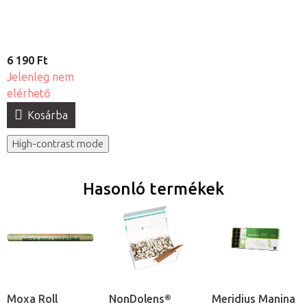
6 190 Ft
Jelenleg nem
elérhető
Kosárba
High-contrast mode
Hasonló termékek
Moxa Roll
NonDolens®
Meridius Manina