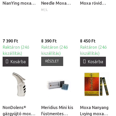
NianYing moxa
Needle Moxa
Moxa rövid
szivarok, 10db
rövid moxa
moxa rudak,
M | L
rudak
40db
7 390 Ft
8 390 Ft
8 450 Ft
Raktáron (24ó
Raktáron (24ó
Raktáron (24ó
kiszállítás)
kiszállítás)
kiszállítás)
RÉSZLET
Kosárba
Kosárba
NonDolens®
Meridius Mini kis
Moxa Nanyang
gázgyújtó moxa
füstmentes
Lvying moxa