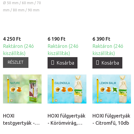
köpöly
Kannabisz, 10db
10db
Ø 50 mm / 60 mm / 70
mm / 80 mm / 90 mm
4 250 Ft
6 190 Ft
6 390 Ft
Raktáron (24ó
Raktáron (24ó
Raktáron (24ó
kiszállítás)
kiszállítás)
kiszállítás)
RÉSZLET
Kosárba
Kosárba
HOXI
HOXI fülgyertyák
HOXI fülgyertyák
testgyertyák -
- Körömvirág,
- Citromfű, 10db
Nature, 10db
10db