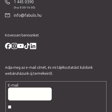
1 445 0390
l
é
info@fabulo.hu
c
Kövessen bennünket
Adja meg az e-mail címét, és mi tájékoztatást küldünk
webáruházunk új termékeiről.
E-mail