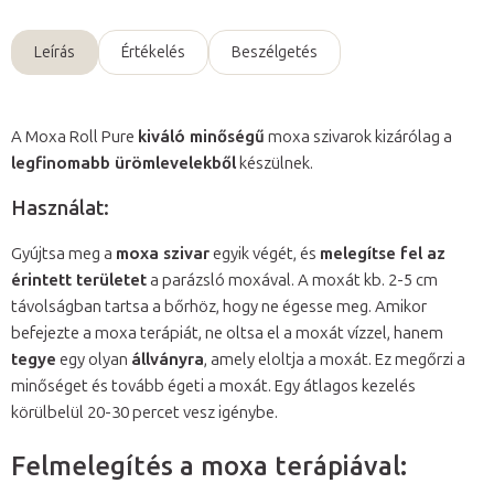
Leírás
Értékelés
Beszélgetés
A Moxa Roll Pure
kiváló minőségű
moxa szivarok kizárólag a
legfinomabb ürömlevelekből
készülnek.
Használat:
Gyújtsa meg a
moxa szivar
egyik végét, és
melegítse fel az
érintett területet
a parázsló moxával. A moxát kb. 2-5 cm
távolságban tartsa a bőrhöz, hogy ne égesse meg. Amikor
befejezte a moxa terápiát, ne oltsa el a moxát vízzel, hanem
tegye
egy olyan
állványra
, amely eloltja a moxát. Ez megőrzi a
minőséget és tovább égeti a moxát. Egy átlagos kezelés
körülbelül 20-30 percet vesz igénybe.
Felmelegítés a moxa terápiával: