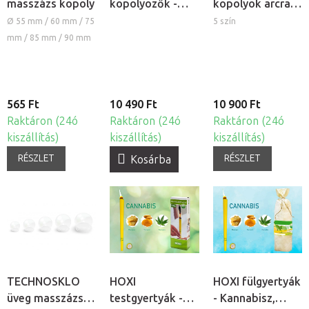
masszázs köpöly
köpölyözők -
köpölyök arcra
vastag falú
és testre, 4
Ø 55 mm / 60 mm / 75
5 szín
szett, 16db
darabos szett
mm / 85 mm / 90 mm
565 Ft
10 490 Ft
10 900 Ft
Raktáron (24ó
Raktáron (24ó
Raktáron (24ó
kiszállítás)
kiszállítás)
kiszállítás)
RÉSZLET
RÉSZLET
Kosárba
TECHNOSKLO
HOXI
HOXI fülgyertyák
üveg masszázs
testgyertyák -
- Kannabisz,