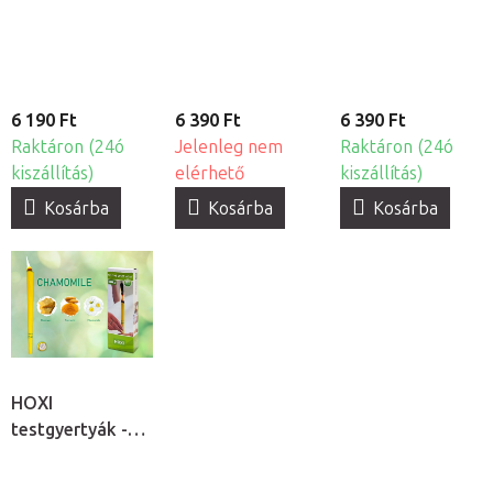
6 190 Ft
6 390 Ft
6 390 Ft
Raktáron (24ó
Jelenleg nem
Raktáron (24ó
kiszállítás)
elérhető
kiszállítás)
Kosárba
Kosárba
Kosárba
HOXI
testgyertyák -
Kamilla, 10db