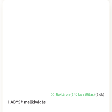
A
Raktáron (24ó kiszállítás)
(2 db)
termék
HABYS® mellkivágás
átlagos
értékelése