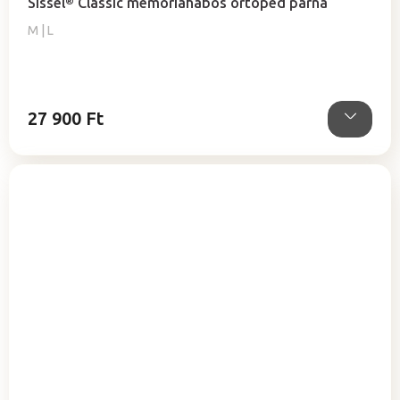
Sissel® Classic memóriahabos ortopéd párna
M | L
27 900 Ft