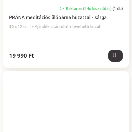
Raktáron (24ó kiszállítás)
(1 db)
PRÁNA meditációs ülőpárna huzattal - sárga
36 x 12 cm | + Ajándék: utántöltő + levehető huzat
19 990 Ft