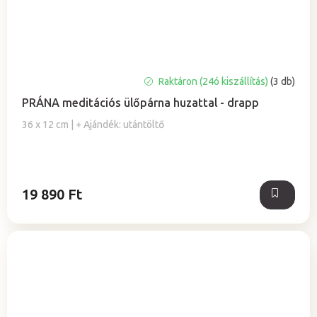
A
Raktáron (24ó kiszállítás)
(3 db)
termék
PRÁNA meditációs ülőpárna huzattal - drapp
átlagos
értékelése
36 x 12 cm | + Ajándék: utántöltő
5-
ből
0,0
csillag.
19 890 Ft