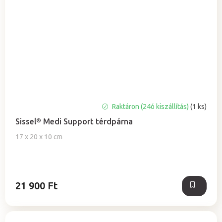
Raktáron (24ó kiszállítás)
(1 ks)
Sissel® Medi Support térdpárna
17 x 20 x 10 cm
21 900 Ft