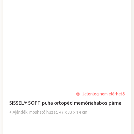
A
Jelenleg nem elérhető
termék
SISSEL® SOFT puha ortopéd memóriahabos párna
átlagos
értékelése
+ Ajándék: mosható huzat, 47 x 33 x 14 cm
5-
ből
5,0