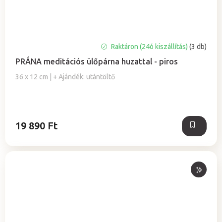
Raktáron (24ó kiszállítás)
(3 db)
PRÁNA meditációs ülőpárna huzattal - piros
36 x 12 cm | + Ajándék: utántöltő
19 890 Ft