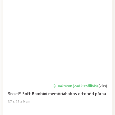
Raktáron (24ó kiszállítás)
(2 ks)
Sissel® Soft Bambini memóriahabos ortopéd párna
37 x 25 x 9 cm