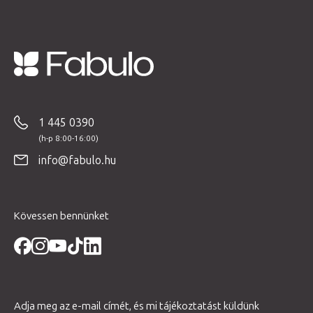
L
á
b
1 445 0390
l
é
info@fabulo.hu
c
Kövessen bennünket
Adja meg az e-mail címét, és mi tájékoztatást küldünk