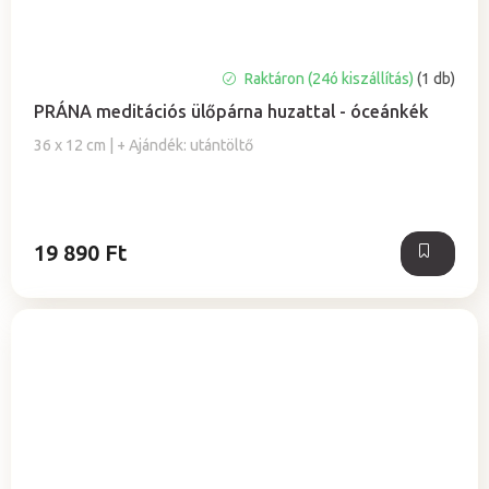
A
Raktáron (24ó kiszállítás)
(1 db)
termék
PRÁNA meditációs ülőpárna huzattal - óceánkék
átlagos
értékelése
36 x 12 cm | + Ajándék: utántöltő
5-
ből
5,0
csillag.
19 890 Ft