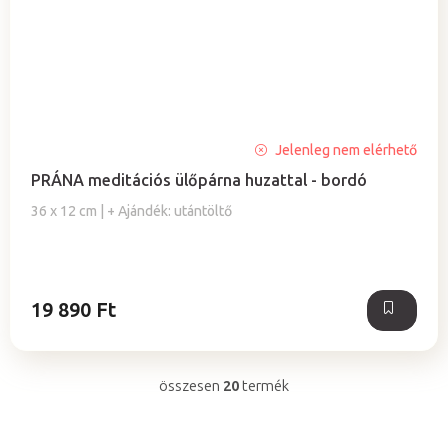
A
Jelenleg nem elérhető
termék
PRÁNA meditációs ülőpárna huzattal - bordó
átlagos
értékelése
36 x 12 cm | + Ajándék: utántöltő
5-
ből
5,0
csillag.
19 890 Ft
összesen
20
termék
L
i