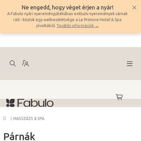
Ugrás
Ne engedd, hogy véget érjen a nyár!
a
A Fabulo nyári nyereményjátékában exkluzív nyeremények várnak
fő
rád - köztük egy wellnesshétvége a Le Primore Hotel & Spa
tartalomhoz
jóvoltából.
További információk →
KOSÁR
Kezdőlap
MASSZÁZS & SPA
Párnák