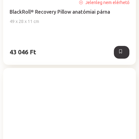
Jelenleg nem elérhető
BlackRoll® Recovery Pillow anatómiai párna
49 x 28 x 11 cm
43 046 Ft