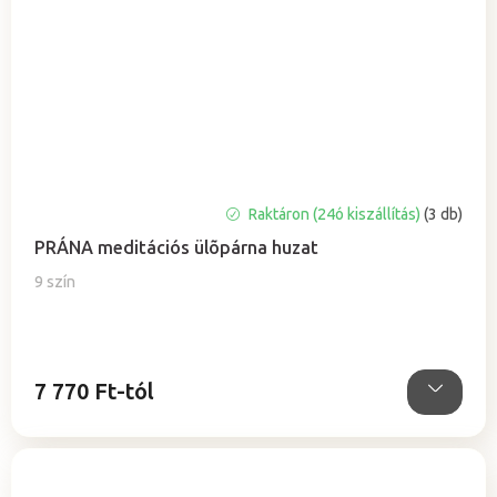
A
Raktáron (24ó kiszállítás)
(3 db)
termék
PRÁNA meditációs ülõpárna huzat
átlagos
értékelése
9 szín
5-
ből
5,0
csillag.
7 770 Ft-tól