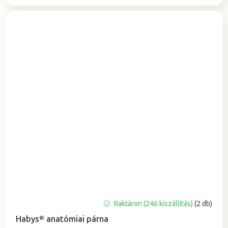
A
Raktáron (24ó kiszállítás)
(2 db)
termék
Habys® anatómiai párna
átlagos