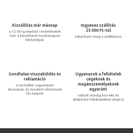
s
t
a
i
Kiszállítás már másnap
Ingyenes szállítás
r
25 000 Ft-tól
a 12:00-ig leadott rendeléseket
már a következő munkanapon
takarítson meg a szállításon
á
kézbesítjük
n
y
í
t
Gondtalan visszaküldés és
Ugyanazok a feltételek
á
reklamáció
cégeknek és
s
magánszemélyeknek
a terméket ingyenesen
egyaránt
átvesszük, és mindent elintézünk
e
Ön helyett
nálunk mindig korrekt és
l
átlátható feltételekkel vásárol
e
m
e
i