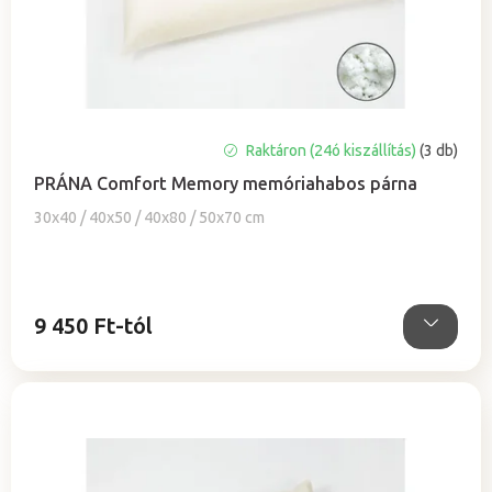
a
e
z
é
s
e
A
Raktáron (24ó kiszállítás)
(3 db)
termék
PRÁNA Comfort Memory memóriahabos párna
átlagos
értékelése
30x40 / 40x50 / 40x80 / 50x70 cm
5-
ből
4,9
csillag.
9 450 Ft-tól