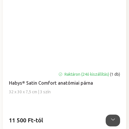
Raktáron (24ó kiszállítás)
(1 db)
Habys® Satin Comfort anatómiai párna
32 x 30 x 7,5 cm | 3 szín
11 500 Ft-tól