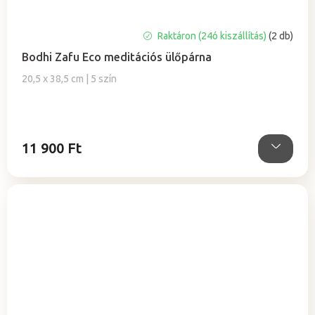
Raktáron (24ó kiszállítás)
(2 db)
Bodhi Zafu Eco meditációs ülőpárna
20,5 x 38,5 cm | 5 szín
11 900 Ft