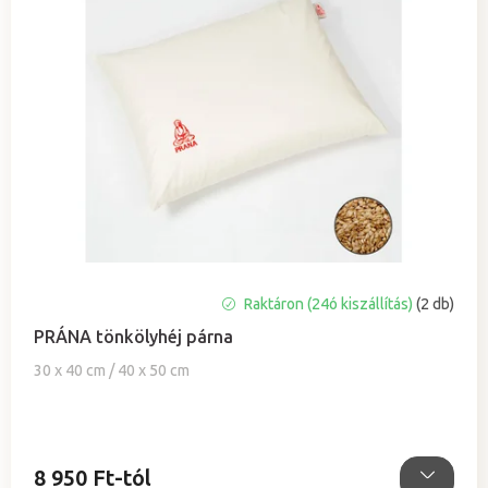
A
Raktáron (24ó kiszállítás)
(2 db)
termék
PRÁNA tönkölyhéj párna
átlagos
értékelése
30 x 40 cm / 40 x 50 cm
5-
ből
5,0
csillag.
8 950 Ft-tól