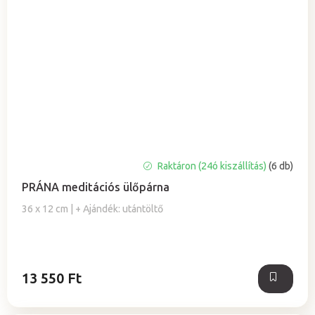
A
Raktáron (24ó kiszállítás)
(6 db)
termék
PRÁNA meditációs ülőpárna
átlagos
értékelése
36 x 12 cm | + Ajándék: utántöltő
5-
ből
5,0
csillag.
13 550 Ft