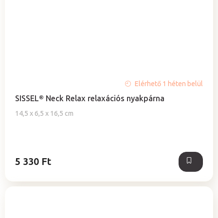
A
Elérhető 1 héten belül
termék
SISSEL® Neck Relax relaxációs nyakpárna
átlagos
értékelése
14,5 x 6,5 x 16,5 cm
5-
ből
5,0
csillag.
5 330 Ft