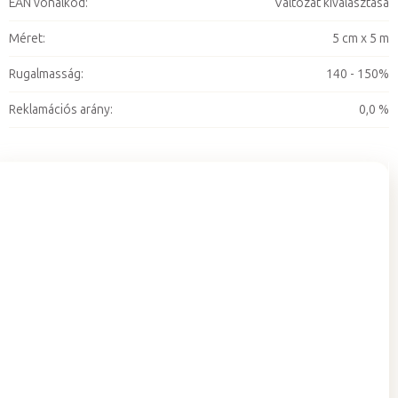
EAN vonalkód
:
Változat kiválasztása
Méret
:
5 cm x 5 m
Rugalmasság
:
140 - 150%
Reklamációs arány
:
0,0 %