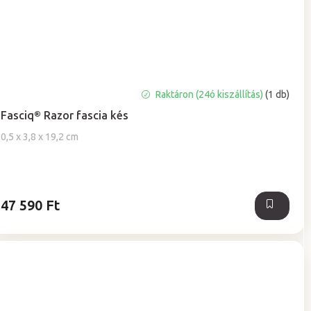
Raktáron (24ó kiszállítás)
(1 db)
Fasciq® Razor fascia kés
0,5 x 3,8 x 19,2 cm
47 590 Ft