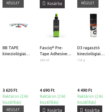
RÉSZLET
RÉSZLET
Kosárba
BB TAPE
Fasciq® Pre-
D3 ragasztó
kineziológiai
Tape Adhesive
kineziológiai
tapasz
Spray ragasztó
tapaszokhoz
200 ml
150 g
kineziológiai
tapaszokhoz
3 620 Ft
4 690 Ft
4 490 Ft
Raktáron (24ó
Raktáron (24ó
Raktáron (24ó
kiszállítás)
kiszállítás)
kiszállítás)
RÉSZLET
Kosárba
Kosárba