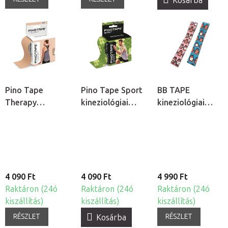
Kosárba
Pino Tape
Pino Tape Sport
BB TAPE
Therapy
kineziológiai
kineziológiai
kineziológiai
tapasz - Reptile
tapasz érzékeny
tapasz
bőrre - gyermek
motívum -
pingvin
4 090 Ft
4 090 Ft
4 990 Ft
Raktáron (24ó
Raktáron (24ó
Raktáron (24ó
kiszállítás)
kiszállítás)
kiszállítás)
RÉSZLET
RÉSZLET
Kosárba