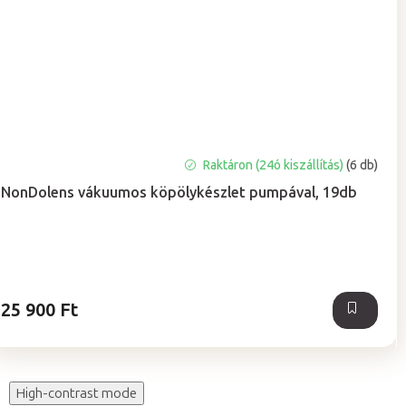
A
Raktáron (24ó kiszállítás)
(6 db)
termék
NonDolens vákuumos köpölykészlet pumpával, 19db
átlagos
értékelése
5-
ből
5,0
csillag.
25 900 Ft
High-contrast mode