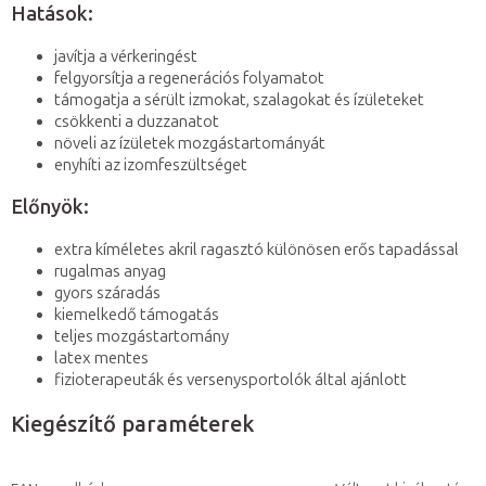
Hatások:
javítja a vérkeringést
felgyorsítja a regenerációs folyamatot
támogatja a sérült izmokat, szalagokat és ízületeket
csökkenti a duzzanatot
növeli az ízületek mozgástartományát
enyhíti az izomfeszültséget
Előnyök:
extra kíméletes akril ragasztó különösen erős tapadással
rugalmas anyag
gyors száradás
kiemelkedő támogatás
teljes mozgástartomány
latex mentes
fizioterapeuták és versenysportolók által ajánlott
Kiegészítő paraméterek