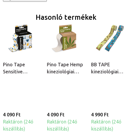
Hasonló termékek
Pino Tape
Pino Tape Hemp
BB TAPE
Sensitive
kineziológiai
kineziológiai
kineziológiai
tapasz
tapasz érzékeny
tapasz érzékeny
bőrre - gyermek
bőrre - gyermek
motívum - zsiráf
motívum
4 090 Ft
4 090 Ft
4 990 Ft
Raktáron (24ó
Raktáron (24ó
Raktáron (24ó
kiszállítás)
kiszállítás)
kiszállítás)