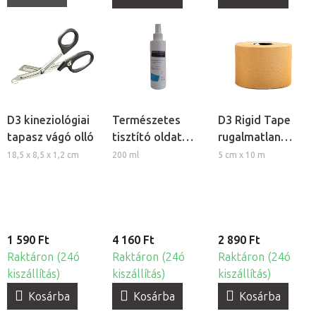
D3 kineziológiai
Természetes
D3 Rigid Tape
tapasz vágó olló
tisztító oldat
rugalmatlan
kineziológiai
tapasz, 5cm
18,5 x 8,5 x 1,2 cm
200 ml
5 cm x 10 m
tapasz
felhelyezéséhez
1 590 Ft
4 160 Ft
2 890 Ft
Raktáron (24ó
Raktáron (24ó
Raktáron (24ó
kiszállítás)
kiszállítás)
kiszállítás)
Kosárba
Kosárba
Kosárba