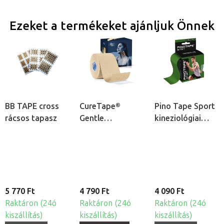
Ezeket a termékeket ajánljuk Önnek
BB TAPE cross
CureTape®
Pino Tape Sport
rácsos tapasz
Gentle
kineziológiai
kineziológiai
tapasz
tapasz érzékeny
bőrre
5 770 Ft
4 790 Ft
4 090 Ft
Raktáron (24ó
Raktáron (24ó
Raktáron (24ó
kiszállítás)
kiszállítás)
kiszállítás)