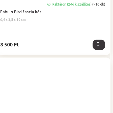
A
Raktáron (24ó kiszállítás)
(>10 db)
termék
Fabulo Bird fascia kés
átlagos
értékelése
0,4 x 3,5 x 19 cm
5-
ből
5,0
csillag.
8 500 Ft