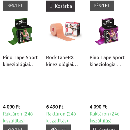
RÉSZLET
RÉSZLET
Kosárba
Pino Tape Sport
RockTapeRX
Pino Tape Sport
kineziológiai
kineziológiai
kineziológiai
tapasz
tapasz érzékeny
tapasz - Pillangó
bőrre
4 090 Ft
6 490 Ft
4 090 Ft
Raktáron (24ó
Raktáron (24ó
Raktáron (24ó
kiszállítás)
kiszállítás)
kiszállítás)
RÉSZLET
RÉSZLET