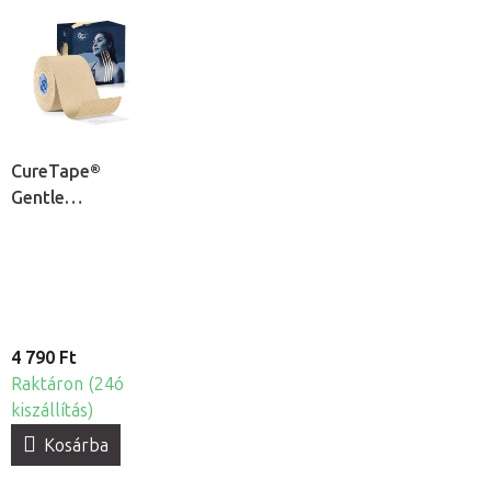
CureTape®
Gentle
kineziológiai
tapasz érzékeny
bőrre
4 790 Ft
Raktáron (24ó
kiszállítás)
Kosárba