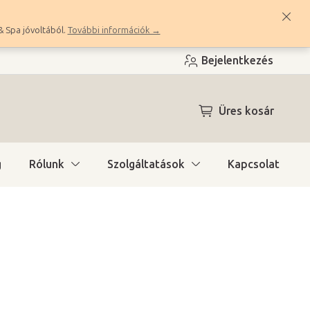
& Spa jóvoltából.
További információk →
Bejelentkezés
KOSÁR
Üres kosár
g
Rólunk
Szolgáltatások
Kapcsolat
a