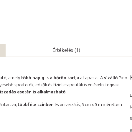
Értékelés (1)
ató, amely
több napig is a bőrön tartja
a tapaszt. A
vízálló
Pino
nyesebb sportolók, edzők és fizioterapeuták is értékelni fognak.
izzadás esetén is alkalmazható
.
E
ántartva,
többféle színben
és univerzális, 5 cm x 5 m méretben
R