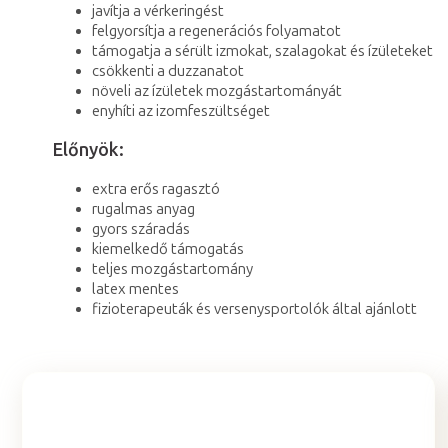
javítja a vérkeringést
felgyorsítja a regenerációs folyamatot
támogatja a sérült izmokat, szalagokat és ízületeket
csökkenti a duzzanatot
növeli az ízületek mozgástartományát
enyhíti az izomfeszültséget
Előnyök:
extra erős ragasztó
rugalmas anyag
gyors száradás
kiemelkedő támogatás
teljes mozgástartomány
latex mentes
fizioterapeuták és versenysportolók által ajánlott