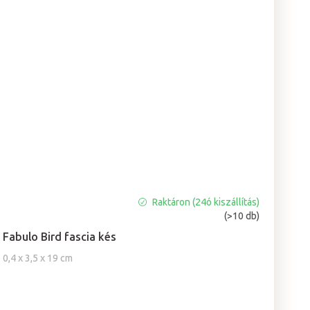
Raktáron (24ó kiszállítás)
A
(>10 db)
termék
átlagos
Fabulo Bird fascia kés
értékelése
0,4 x 3,5 x 19 cm
5-
ből
5,0
csillag.