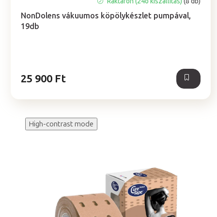
A
Raktáron (24ó kiszállítás)
(8 db)
termék
NonDolens vákuumos köpölykészlet pumpával,
átlagos
19db
értékelése
5-
ből
5,0
csillag.
25 900 Ft
High-contrast mode