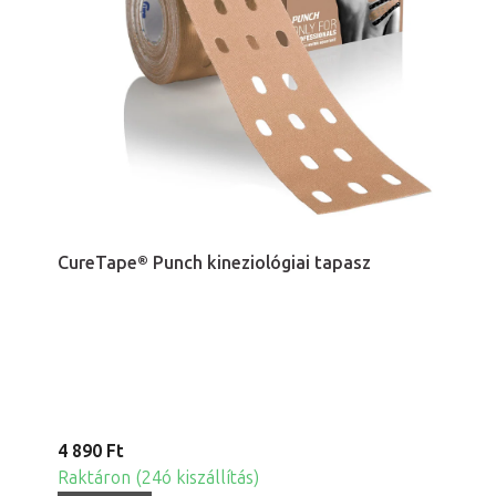
CureTape® Punch kineziológiai tapasz
4 890 Ft
Raktáron (24ó kiszállítás)