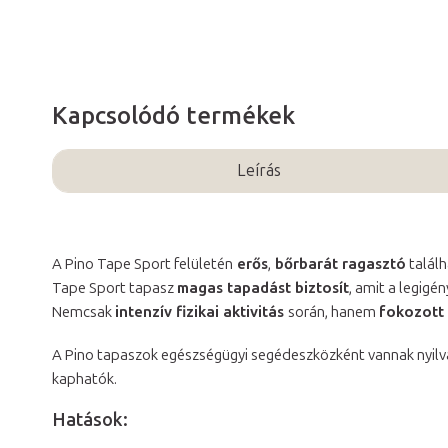
Kapcsolódó termékek
Leírás
A Pino Tape Sport felületén
erős
,
bőrbarát ragasztó
találh
Tape Sport tapasz
magas tapadást biztosít
, amit a legigé
Nemcsak
intenzív fizikai aktivitás
során, hanem
fokozott 
A Pino tapaszok egészségügyi segédeszközként vannak nyilv
kaphatók.
Hatások: