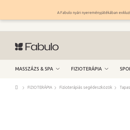
Ugrás
a
A Fabulo nyári nyereményjátékában exkluzí
fő
tartalomhoz
MASSZÁZS & SPA
FIZIOTERÁPIA
SPO
Kezdőlap
FIZIOTERÁPIA
Fizioterápiás segédeszközök
Tapa