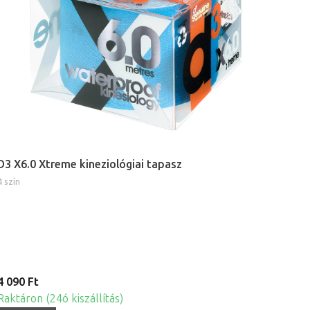
D3 X6.0 Xtreme kineziológiai tapasz
4 szín
4 090 Ft
Raktáron (24ó kiszállítás)