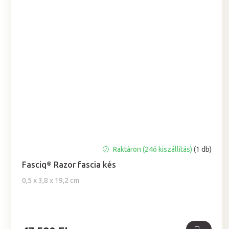
Raktáron (24ó kiszállítás)
(1 db)
Fasciq® Razor fascia kés
0,5 x 3,8 x 19,2 cm