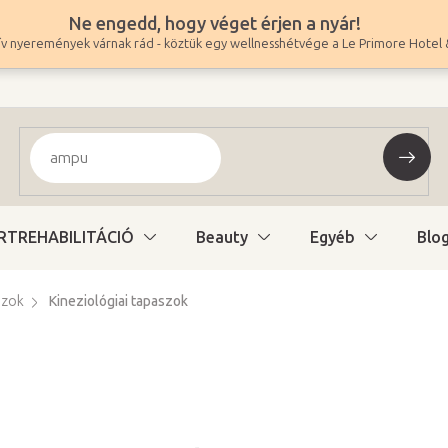
Ne engedd, hogy véget érjen a nyár!
v nyeremények várnak rád - köztük egy wellnesshétvége a Le Primore Hotel 
RTREHABILITÁCIÓ
Beauty
Egyéb
Blo
szok
Kineziológiai tapaszok
4 090 Ft
3 220 Ft ÁFA nélkül
Egységár:
Változat kiválasztás