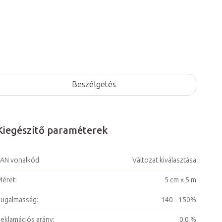
Beszélgetés
Kiegészítő paraméterek
AN vonalkód
:
Változat kiválasztása
Méret
:
5 cm x 5 m
Rugalmasság
:
140 - 150%
eklamációs arány
:
0,0 %