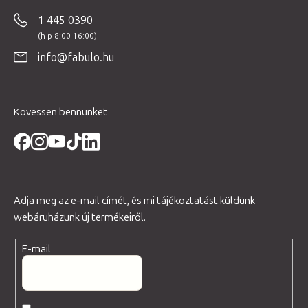
b
1 445 0390
l
é
info@fabulo.hu
c
Kövessen bennünket
Adja meg az e-mail címét, és mi tájékoztatást küldünk
webáruházunk új termékeiről.
E-mail