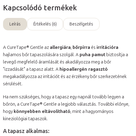
Kapcsolódó termékek
Leírás
Értékelés (6)
Beszélgetés
A CureTape® Gentle az
allergiára
,
bőrpírra
és
irritációra
hajlamos bőr tapaszolására szolgál. A
puha pamut
biztosítja a
levegő megfelelő áramlását és akadályozza meg a bőr
"izzadását" a tapasz alatt. A
hipoallergén ragasztó
megakadályozza az irritációt és az érzékeny bőr szerkezetének
sérülését.
Ha nem szükséges, hogy a tapasz egy napnál tovább legyen a
bőrön, a CureTape® Gentle a legjobb választás. További előnye,
hogy
könnyebben eltávolítható
, mint a hagyományos
kineziológiai tapaszok.
A tapasz alkalmas: