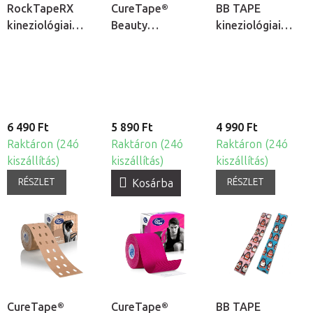
RockTapeRX
CureTape®
BB TAPE
kineziológiai
Beauty
kineziológiai
tapasz érzékeny
kineziológiai
tapasz érzékeny
bőrre
tapasz arcra
bőrre - gyermek
motívum - zsiráf
6 490 Ft
5 890 Ft
4 990 Ft
Raktáron (24ó
Raktáron (24ó
Raktáron (24ó
kiszállítás)
kiszállítás)
kiszállítás)
RÉSZLET
RÉSZLET
Kosárba
CureTape®
CureTape®
BB TAPE