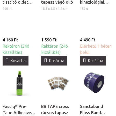
tisztító oldat
tapasz vágó olló
kineziológiai
kineziológiai
tapaszokhoz
200 ml
18,5 x 8,5 x 1,2 cm
150 g
tapasz
felhelyezéséhez
4 160 Ft
1 590 Ft
4 490 Ft
Raktáron (24ó
Raktáron (24ó
Elérhető 1 héten
kiszállítás)
kiszállítás)
belül
Kosárba
Kosárba
Kosárba
Fasciq® Pre-
BB TAPE cross
Sanctaband
Tape Adhesive
rácsos tapasz
Floss Band