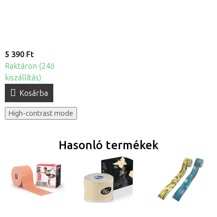
rehabilitációs
gumiszalag 1,5
mm
5 390 Ft
Raktáron (24ó
kiszállítás)
Kosárba
High-contrast mode
Hasonló termékek