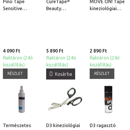
Pino Tape
CureTape®
MOVE ON! Tape
Sensitive
Beauty
kineziológiai
kineziológiai
kineziológiai
tapasz
tapasz érzékeny
tapasz arcra
bőrre
4 090 Ft
5 890 Ft
2 890 Ft
Raktáron (24ó
Raktáron (24ó
Raktáron (24ó
kiszállítás)
kiszállítás)
kiszállítás)
RÉSZLET
RÉSZLET
Kosárba
Természetes
D3 kineziológiai
D3 ragasztó