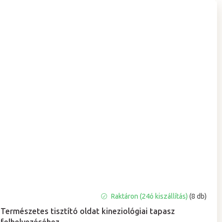
A
Raktáron (24ó kiszállítás)
(8 db)
termék
Természetes tisztító oldat kineziológiai tapasz
átlagos