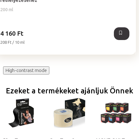
felhelyezéséhez
értékelése
5-
200 ml
ből
5,0
csillag.
4 160 Ft
Egységár:
208 Ft / 10 ml
High-contrast mode
Ezeket a termékeket ajánljuk Önnek