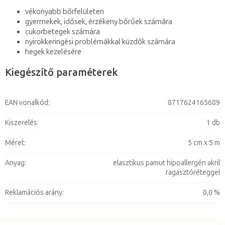
vékonyabb bőrfelületen
gyermekek, idősek, érzékeny bőrűek számára
cukorbetegek számára
nyirokkeringési problémákkal küzdők számára
hegek kezelésére
Kiegészítő paraméterek
EAN vonalkód
:
8717624165689
Kiszerelés
:
1 db
Méret
:
5 cm x 5 m
Anyag
:
elasztikus pamut hipoallergén akril
ragasztóréteggel
Reklamációs arány
:
0,0 %