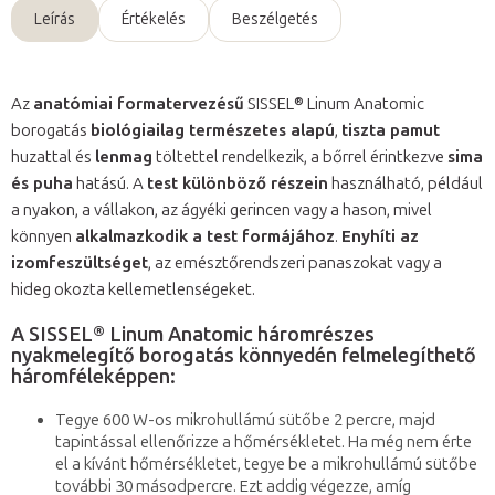
Leírás
Értékelés
Beszélgetés
Az
anatómiai formatervezésű
SISSEL® Linum Anatomic
borogatás
biológiailag természetes alapú
,
tiszta pamut
huzattal és
lenmag
töltettel rendelkezik, a bőrrel érintkezve
sima
és puha
hatású. A
test különböző részein
használható, például
a nyakon, a vállakon, az ágyéki gerincen vagy a hason, mivel
könnyen
alkalmazkodik a test formájához
.
Enyhíti az
izomfeszültséget
, az emésztőrendszeri panaszokat vagy a
hideg okozta kellemetlenségeket.
A SISSEL® Linum Anatomic háromrészes
nyakmelegítő borogatás könnyedén felmelegíthető
háromféleképpen:
Tegye 600 W-os mikrohullámú sütőbe 2 percre, majd
tapintással ellenőrizze a hőmérsékletet. Ha még nem érte
el a kívánt hőmérsékletet, tegye be a mikrohullámú sütőbe
további 30 másodpercre. Ezt addig végezze, amíg