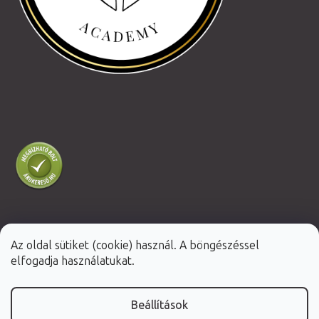
Az oldal sütiket (cookie) használ. A böngészéssel
Shoptet Premium készítette
elfogadja használatukat.
Copyright 2026
Fabulo.hu
. Minden jog fenntartva.
Beállítások