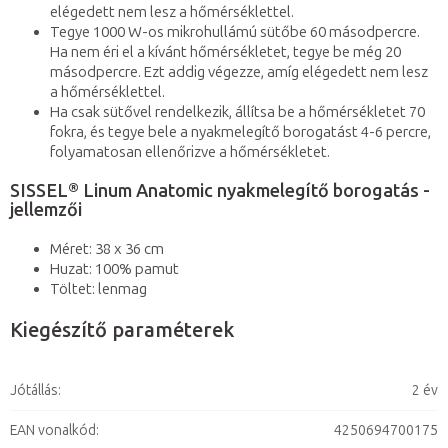
elégedett nem lesz a hőmérséklettel.
Tegye 1000 W-os mikrohullámú sütőbe 60 másodpercre.
Ha nem éri el a kívánt hőmérsékletet, tegye be még 20
másodpercre. Ezt addig végezze, amíg elégedett nem lesz
a hőmérséklettel.
Ha csak sütővel rendelkezik, állítsa be a hőmérsékletet 70
fokra, és tegye bele a nyakmelegítő borogatást 4-6 percre,
folyamatosan ellenőrizve a hőmérsékletet.
SISSEL® Linum Anatomic nyakmelegítő borogatás -
jellemzői
Méret: 38 x 36 cm
Huzat: 100% pamut
Töltet: lenmag
Kiegészítő paraméterek
Jótállás
:
2 év
EAN vonalkód
:
4250694700175