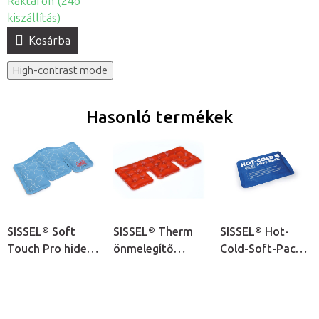
Raktáron (24ó
kiszállítás)
Kosárba
High-contrast mode
Hasonló termékek
SISSEL® Soft
SISSEL® Therm
SISSEL® Hot-
Touch Pro hideg-
önmelegítő
Cold-Soft-Pack
meleg terápiás
zselés tasak
puha hideg-
párna
meleg terápiás
gélpárna