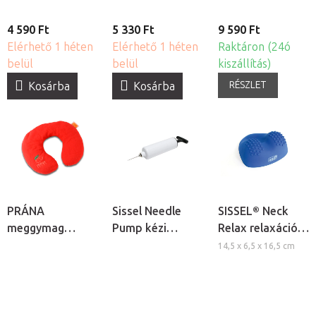
4 590 Ft
5 330 Ft
9 590 Ft
Elérhető 1 héten
Elérhető 1 héten
Raktáron (24ó
belül
belül
kiszállítás)
RÉSZLET
Kosárba
Kosárba
PRÁNA
Sissel Needle
SISSEL® Neck
meggymag
Pump kézi
Relax relaxációs
melegítő
pumpa
nyakpárna
14,5 x 6,5 x 16,5 cm
nyakpárna