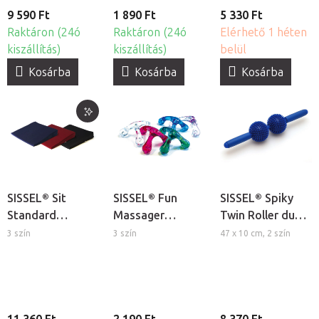
9 590 Ft
1 890 Ft
5 330 Ft
Raktáron (24ó
Raktáron (24ó
Elérhető 1 héten
kiszállítás)
kiszállítás)
belül
Kosárba
Kosárba
Kosárba
SISSEL® Sit
SISSEL® Fun
SISSEL® Spiky
Standard
Massager
Twin Roller dupla
tartásjavító ülő
háromlábú kézi
tüskés
3 szín
3 szín
47 x 10 cm, 2 szín
ékpárna
masszírozó
masszírozó
henger