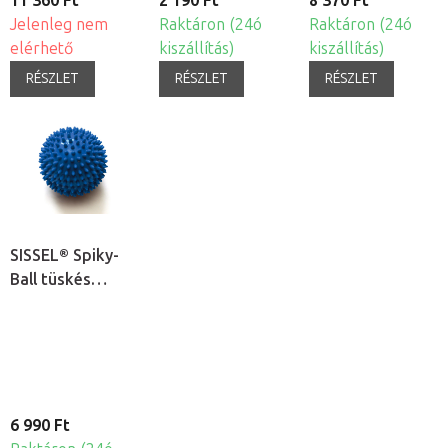
11 360 Ft
2 190 Ft
8 370 Ft
Jelenleg nem
Raktáron (24ó
Raktáron (24ó
elérhető
kiszállítás)
kiszállítás)
RÉSZLET
RÉSZLET
RÉSZLET
SISSEL® Spiky-
Ball tüskés
akupresszúrás
masszírozólabda
Ø 10cm, 2db
6 990 Ft