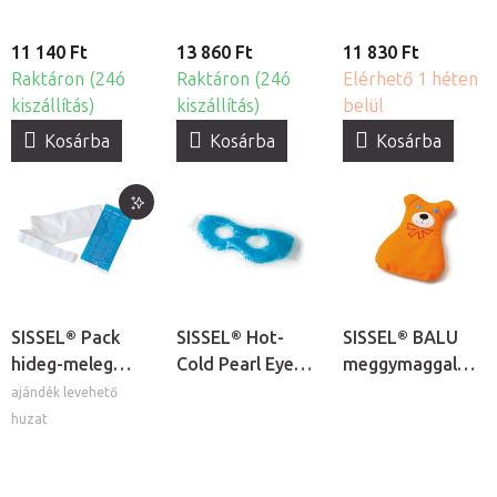
11 140 Ft
13 860 Ft
11 830 Ft
Raktáron (24ó
Raktáron (24ó
Elérhető 1 héten
kiszállítás)
kiszállítás)
belül
Kosárba
Kosárba
Kosárba
SISSEL® Pack
SISSEL® Hot-
SISSEL® BALU
hideg-meleg
Cold Pearl Eye
meggymaggal
zselés borogatás
Mask hideg-
töltött melegítő
ajándék levehető
meleg
párna
huzat
gyöngyborogatás
- szemmaszk