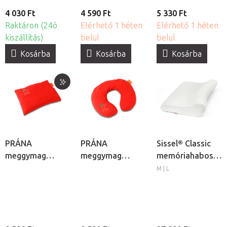
4 030 Ft
4 590 Ft
5 330 Ft
Raktáron (24ó
Elérhető 1 héten
Elérhető 1 héten
kiszállítás)
belül
belül
Kosárba
Kosárba
Kosárba
PRÁNA
PRÁNA
Sissel® Classic
meggymag
meggymag
memóriahabos
melegítő párna
melegítő
ortopéd párna
M | L
nyakpárna