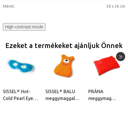
Méret
:
38 x 36 cm
High-contrast mode
Ezeket a termékeket ajánljuk Önnek
SISSEL® Hot-
SISSEL® BALU
PRÁNA
Cold Pearl Eye
meggymaggal
meggymag
Mask hideg-
töltött melegítő
melegítő párna
meleg
párna
gyöngyborogatás
- szemmaszk