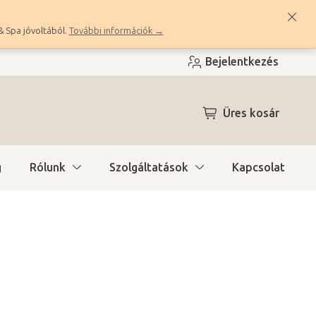
& Spa jóvoltából.
További információk →
Bejelentkezés
KOSÁR
Üres kosár
g
Rólunk
Szolgáltatások
Kapcsolat
ítás)
(2 db)