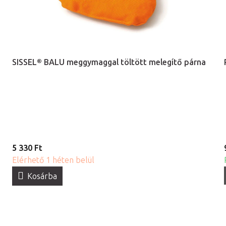
SISSEL® BALU meggymaggal töltött melegítő párna
5 330 Ft
Elérhető 1 héten belül
Kosárba