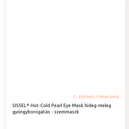
A
Elérhető 1 héten belül
termék
SISSEL® Hot-Cold Pearl Eye Mask hideg-meleg
átlagos
gyöngyborogatás - szemmaszk
értékelése
5-
ből