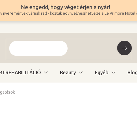
Ne engedd, hogy véget érjen a nyár!
v nyeremények várnak rád - köztük egy wellnesshétvége a Le Primore Hotel 
RTREHABILITÁCIÓ
Beauty
Egyéb
Blo
ogatások
13 860 Ft
10 913 Ft ÁFA nélkül
Egységár:
Raktáron (24ó kiszáll