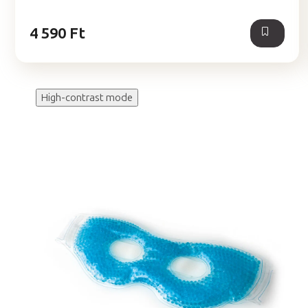
5,0
csillag.
4 590 Ft
High-contrast mode