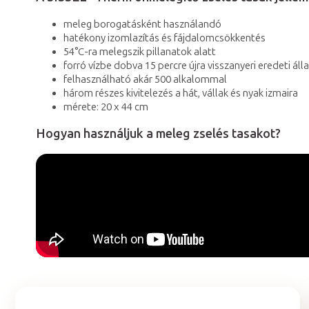
meleg borogatásként használandó
hatékony izomlazítás és fájdalomcsökkentés
54°C-ra melegszik pillanatok alatt
forró vízbe dobva 15 percre újra visszanyeri eredeti áll
felhasználható akár 500 alkalommal
három részes kivitelezés a hát, vállak és nyak izmaira
mérete: 20 x 44 cm
Hogyan használjuk a meleg zselés tasakot?