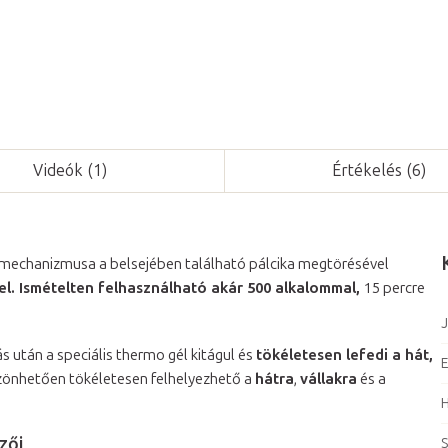
Videók (1)
Értékelés (6)
mechanizmusa a belsejében található pálcika megtörésével
el. Ismételten felhasználható akár 500 alkalommal,
15 percre
J
ás után a speciális thermo gél kitágul és
tökéletesen lefedi a hát,
E
szönhetően tökéletesen felhelyezhető a
hátra
,
vállakra
és a
zői
S