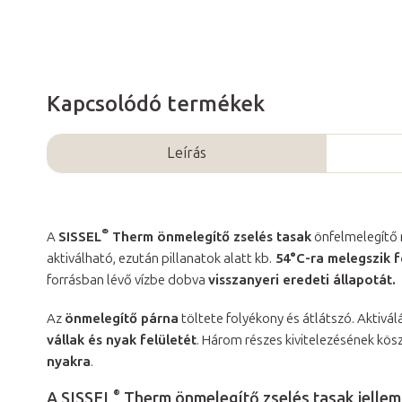
Kapcsolódó termékek
Leírás
®
A
SISSEL
Therm önmelegítő zselés tasak
önfelmelegítő 
aktiválható, ezután pillanatok alatt kb.
54°C-ra melegszik f
forrásban lévő vízbe dobva
visszanyeri eredeti állapotát.
Az
önmelegítő párna
töltete folyékony és átlátszó. Aktivál
vállak és nyak felületét
. Három részes kivitelezésének kö
nyakra
.
®
A SISSEL
Therm önmelegítő zselés tasak jellem