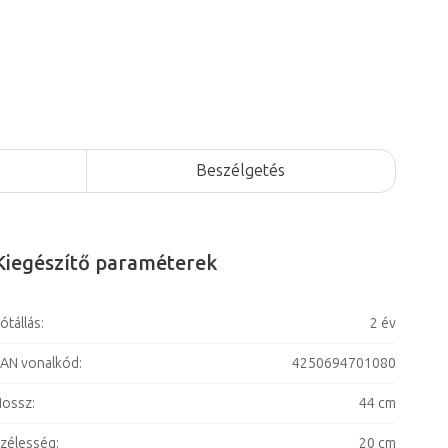
Beszélgetés
Kiegészítő paraméterek
ótállás
:
2 év
AN vonalkód
:
4250694701080
Hossz
:
44 cm
zélesség
:
20 cm