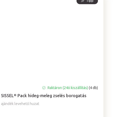
Tipp
A
Raktáron (24ó kiszállítás)
(4 db)
termék
SISSEL® Pack hideg-meleg zselés borogatás
átlagos
értékelése
ajándék levehető huzat
5-
ből