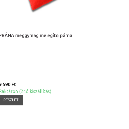
PRÁNA meggymag melegítő párna
9 590 Ft
Raktáron (24ó kiszállítás)
RÉSZLET