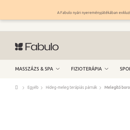
Ugrás
a
A Fabulo nyári nyereményjátékában exkluzí
fő
tartalomhoz
MASSZÁZS & SPA
FIZIOTERÁPIA
SPO
Kezdőlap
Egyéb
Hideg-meleg terápiás párnák
Melegítő bor