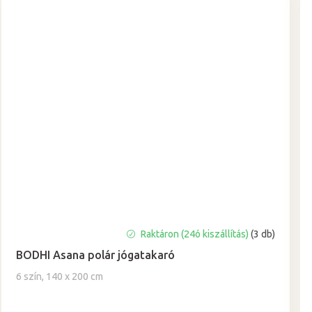
A
Raktáron (24ó kiszállítás)
(3 db)
termék
BODHI Asana polár jógatakaró
átlagos
értékelése
6 szín, 140 x 200 cm
5-
ből