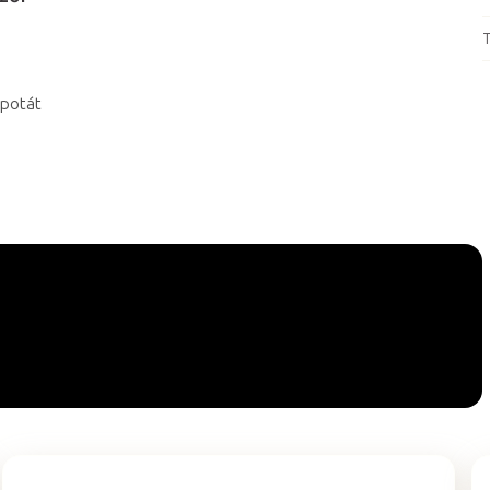
T
apotát