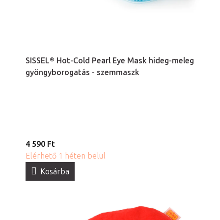
SISSEL® Hot-Cold Pearl Eye Mask hideg-meleg
gyöngyborogatás - szemmaszk
4 590 Ft
Elérhető 1 héten belül
Kosárba