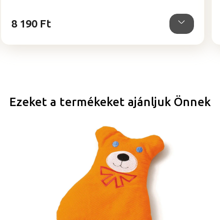
5,0
csillag.
8 190 Ft
Ezeket a termékeket ajánljuk Önnek