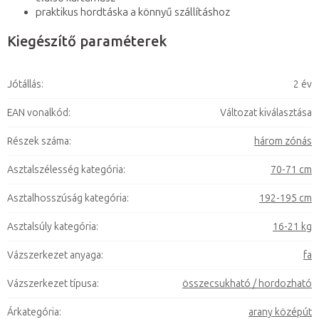
praktikus hordtáska a könnyű szállításhoz
Kiegészítő paraméterek
Jótállás
:
2 év
EAN vonalkód
:
Változat kiválasztása
Részek száma
:
három zónás
Asztalszélesség kategória
:
70-71 cm
Asztalhosszúság kategória
:
192-195 cm
Asztalsúly kategória
:
16-21 kg
Vázszerkezet anyaga
:
fa
Vázszerkezet típusa
:
összecsukható / hordozható
Árkategória
:
arany középút