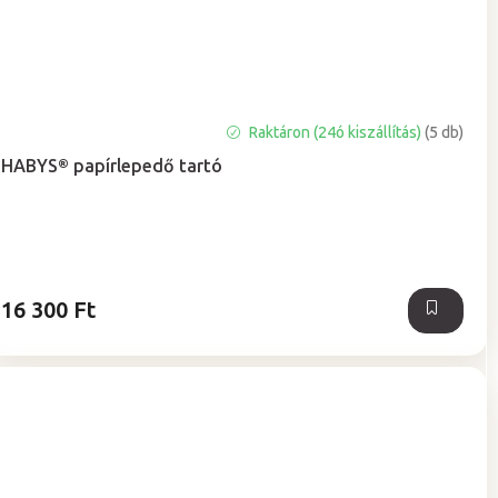
A
Raktáron (24ó kiszállítás)
(5 db)
termék
HABYS® papírlepedő tartó
átlagos
értékelése
5-
ből
5,0
csillag.
16 300 Ft