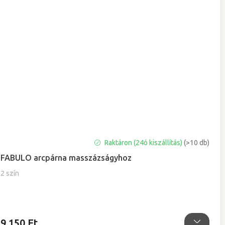
A
Raktáron (24ó kiszállítás)
(>10 db)
termék
FABULO arcpárna masszázságyhoz
átlagos
értékelése
2 szín
5-
ből
5,0
csillag.
9 150 Ft