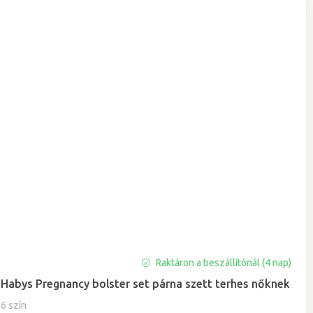
A
Raktáron a beszállítónál (4 nap)
termék
Habys Pregnancy bolster set párna szett terhes nőknek
átlagos
értékelése
6 szín