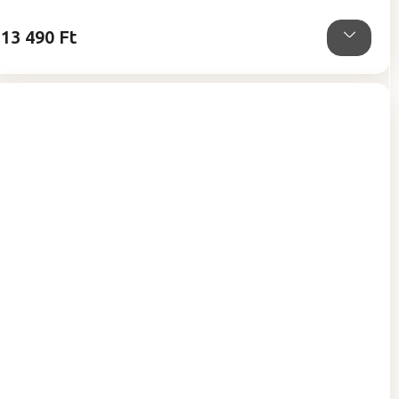
0,0
csillag.
13 490 Ft