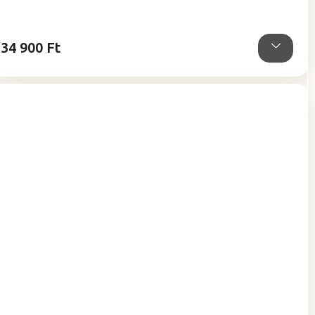
ből
5,0
csillag.
34 900 Ft