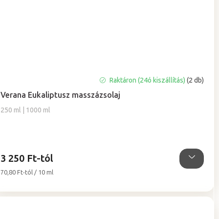
Raktáron (24ó kiszállítás)
(2 db)
Verana Eukaliptusz masszázsolaj
250 ml | 1000 ml
3 250 Ft-tól
Egységár:
70,80 Ft-tól / 10 ml