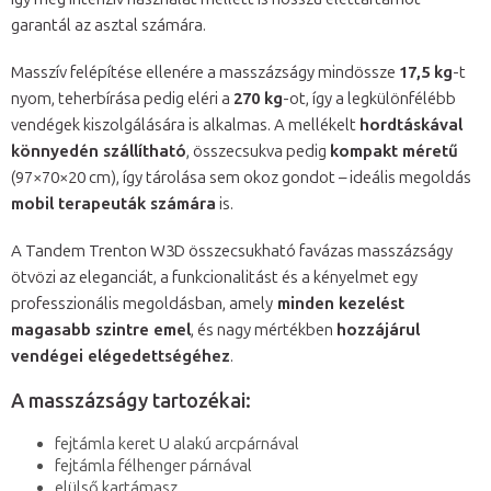
garantál az asztal számára.
Masszív felépítése ellenére a masszázságy mindössze
17,5 kg
-t
nyom, teherbírása pedig eléri a
270 kg
-ot, így a legkülönfélébb
vendégek kiszolgálására is alkalmas. A mellékelt
hordtáskával
könnyedén szállítható
, összecsukva pedig
kompakt méretű
(97×70×20 cm), így tárolása sem okoz gondot – ideális megoldás
mobil terapeuták számára
is.
A Tandem Trenton W3D összecsukható favázas masszázságy
ötvözi az eleganciát, a funkcionalitást és a kényelmet egy
professzionális megoldásban, amely
minden kezelést
magasabb szintre emel
, és nagy mértékben
hozzájárul
vendégei elégedettségéhez
.
A masszázságy tartozékai:
fejtámla keret U alakú arcpárnával
fejtámla félhenger párnával
elülső kartámasz