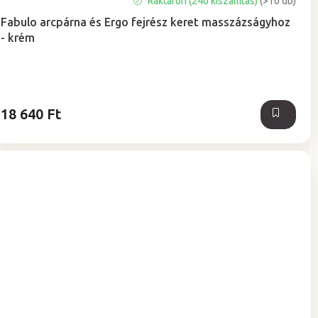
Raktáron (24ó kiszállítás)
(>10 db)
termék
Fabulo arcpárna és Ergo fejrész keret masszázságyhoz
átlagos
- krém
értékelése
5-
ből
5,0
csillag.
18 640 Ft