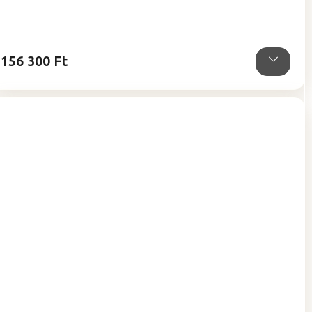
5-
ből
5,0
csillag.
156 300 Ft