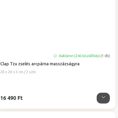
A
Raktáron (24ó kiszállítás)
(1 db)
termék
Clap Tzu zselés arcpárna masszázságyra
átlagos
értékelése
28 x 28 x 3 cm / 2 szín
5-
ből
4,9
csillag.
16 490 Ft