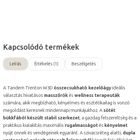
Kérdés
Kapcsolódó termékek
Leírás
Értékelés (1)
Beszélgetés
A Tandem Trenton W3D
összecsukható kezelőágy
ideális
választás hivatásos
masszőrök
és
wellness terapeuták
számára, akik megbízható, kényelmes és esztétikailag is vonzó
megoldást keresnek mindennapi munkájukhoz. A
sötét
bükkfából készült stabil szerkezet
, a gazdag felszereltség és a
praktikus kialakítás maximális
rugalmasságot
és
kényelmet
nyújt önnek és vendégeinek egyaránt. A szivacsréteg alatti,
dupla