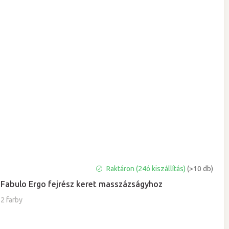
A
Raktáron (24ó kiszállítás)
(>10 db)
termék
Fabulo Ergo fejrész keret masszázságyhoz
átlagos
értékelése
2 farby
5-
ből