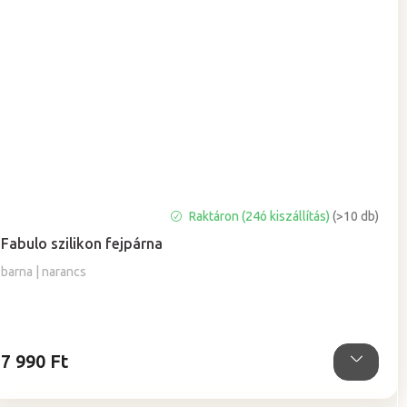
A
Raktáron (24ó kiszállítás)
(>10 db)
termék
Fabulo szilikon fejpárna
átlagos
értékelése
barna | narancs
5-
ből
5,0
csillag.
7 990 Ft