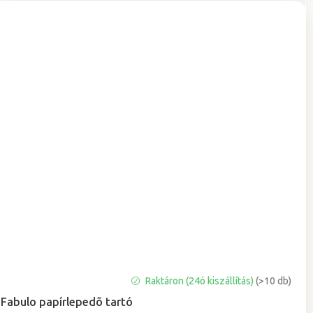
A
Raktáron (24ó kiszállítás)
(>10 db)
termék
Fabulo papírlepedõ tartó
átlagos