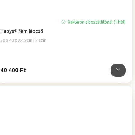
A
Raktáron a beszállítónál (1 hét)
termék
Habys® fém lépcső
átlagos
értékelése
30 x 40 x 22,5 cm | 2 szín
5-
ből
5,0
csillag.
40 400 Ft