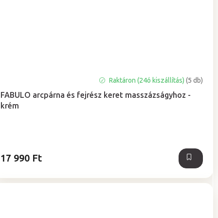
A
Raktáron (24ó kiszállítás)
(5 db)
termék
FABULO arcpárna és fejrész keret masszázságyhoz -
átlagos
krém
értékelése
5-
ből
5,0
csillag.
17 990 Ft