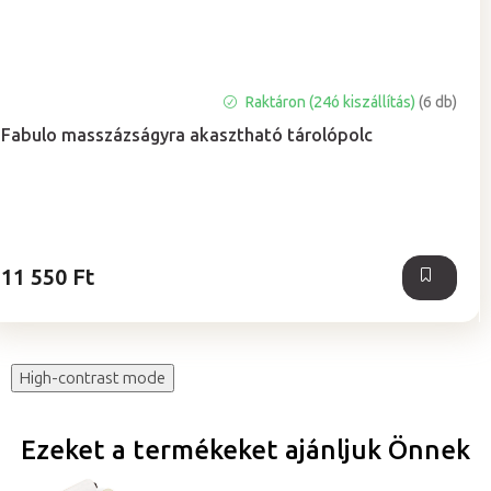
A
Raktáron (24ó kiszállítás)
(6 db)
termék
Fabulo masszázságyra akasztható tárolópolc
átlagos
értékelése
5-
ből
5,0
csillag.
11 550 Ft
High-contrast mode
Ezeket a termékeket ajánljuk Önnek