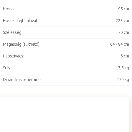
Hossz
:
195 cm
Hossza fejtámlával
:
223 cm
Szélesség
:
70 cm
Magasság (állítható)
:
64 - 84 cm
Habszivacs
:
5 cm
Súly
:
17,5 kg
Dinamikus teherbírás
:
270 kg