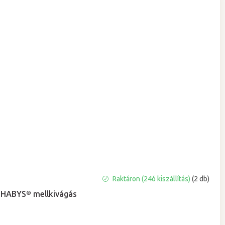
A
Raktáron (24ó kiszállítás)
(2 db)
termék
HABYS® mellkivágás
átlagos
értékelése
5-