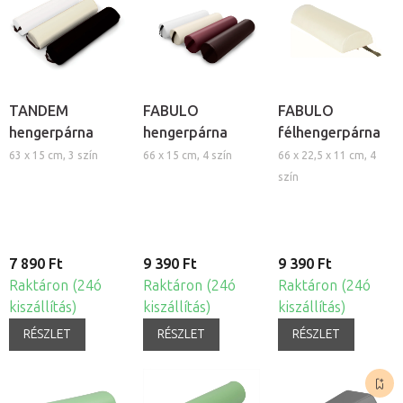
TANDEM
FABULO
FABULO
hengerpárna
hengerpárna
félhengerpárna
63 x 15 cm, 3 szín
66 x 15 cm, 4 szín
66 x 22,5 x 11 cm, 4
szín
7 890 Ft
9 390 Ft
9 390 Ft
Raktáron (24ó
Raktáron (24ó
Raktáron (24ó
kiszállítás)
kiszállítás)
kiszállítás)
RÉSZLET
RÉSZLET
RÉSZLET