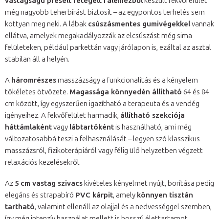
vastagságú préselt rétegelt falemezből
készült fekvőfelület
még nagyobb teherbírást biztosít – az egypontos terhelés sem
kottyan meg neki. A lábak
csúszásmentes gumivégekkel
vannak
ellátva, amelyek megakadályozzák az elcsúszást még sima
felületeken, például parkettán vagy járólapon is, ezáltal az asztal
stabilan áll a helyén.
A
háromrészes
masszázságy a funkcionalitás és a kényelem
tökéletes ötvözete.
Magassága könnyedén állítható
64 és 84
cm között, így egyszerűen igazítható a terapeuta és a vendég
igényeihez. A fekvőfelület harmadik,
állítható szekciója
háttámlaként
vagy
lábtartóként
is használható, ami még
változatosabbá teszi a felhasználását – legyen szó klasszikus
masszázsról, fizikoterápiáról vagy félig ülő helyzetben végzett
relaxációs kezelésekről.
Az
5 cm vastag szivacs
kivételes kényelmet nyújt, borítása pedig
elegáns és strapabíró
PVC kárpit
, amely
könnyen tisztán
tartható
, valamint ellenáll az olajjal és a nedvességgel szemben,
így még intenzív használat mellett is hosszú élettartamot