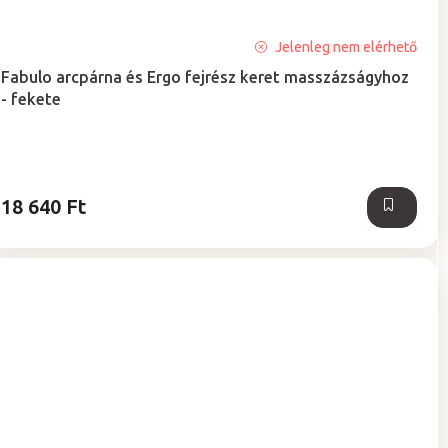
A
Jelenleg nem elérhető
termék
Fabulo arcpárna és Ergo fejrész keret masszázságyhoz
átlagos
- fekete
értékelése
5-
ből
5,0
csillag.
18 640 Ft