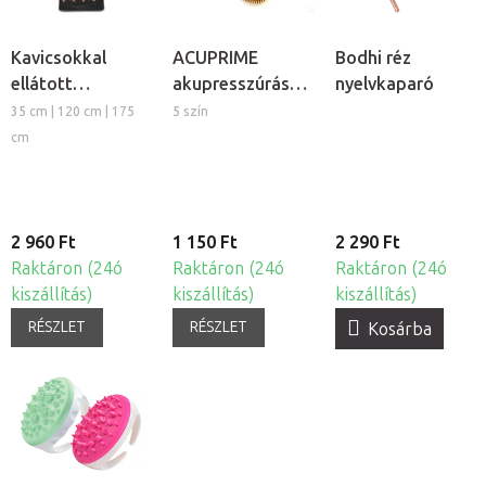
Kavicsokkal
ACUPRIME
Bodhi réz
ellátott
akupresszúrás
nyelvkaparó
akupresszúrás
masszázs
35 cm | 120 cm | 175
5 szín
masszázs
karkötő
cm
szőnyeg
2 960 Ft
1 150 Ft
2 290 Ft
Raktáron (24ó
Raktáron (24ó
Raktáron (24ó
kiszállítás)
kiszállítás)
kiszállítás)
RÉSZLET
RÉSZLET
Kosárba