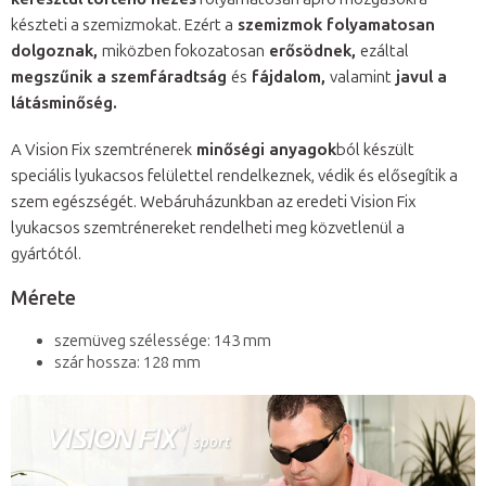
készteti a szemizmokat. Ezért a
szemizmok folyamatosan
dolgoznak,
miközben fokozatosan
erősödnek,
ezáltal
megszűnik a szemfáradtság
és
fájdalom,
valamint
javul a
látásminőség.
A Vision Fix szemtrénerek
minőségi anyagok
ból készült
speciális lyukacsos felülettel rendelkeznek, védik és elősegítik a
szem egészségét. Webáruházunkban az eredeti Vision Fix
lyukacsos szemtrénereket rendelheti meg közvetlenül a
gyártótól.
Mérete
szemüveg szélessége: 143 mm
szár hossza: 128 mm