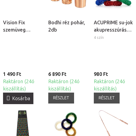
Vision Fix
Bodhi réz pohár,
ACUPRIME su-jok
szemüveg
2db
akupresszúrás
védőtok
masszázs gyűrű
4 szín
1 490 Ft
6 890 Ft
980 Ft
Raktáron (24ó
Raktáron (24ó
Raktáron (24ó
kiszállítás)
kiszállítás)
kiszállítás)
RÉSZLET
RÉSZLET
Kosárba