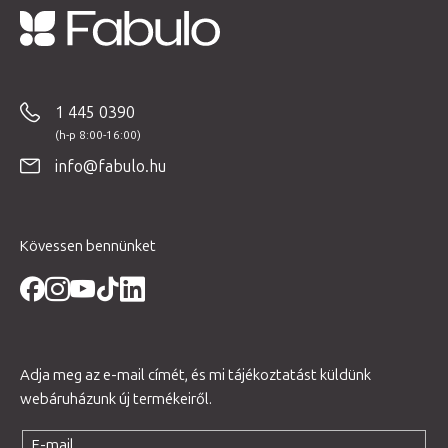
L
á
b
1 445 0390
l
é
info@fabulo.hu
c
Kövessen bennünket
Adja meg az e-mail címét, és mi tájékoztatást küldünk
webáruházunk új termékeiről.
E-mail