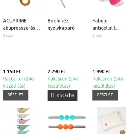
ACUPRIME
Bodhi réz
Fabulo
akupresszúrás
nyelvkaparó
anticellulit
masszázs
masszázskefe
5 szín
2 szín
karkötő
1 150 Ft
2 290 Ft
1 990 Ft
Raktáron (24ó
Raktáron (24ó
Raktáron (24ó
kiszállítás)
kiszállítás)
kiszállítás)
RÉSZLET
RÉSZLET
Kosárba