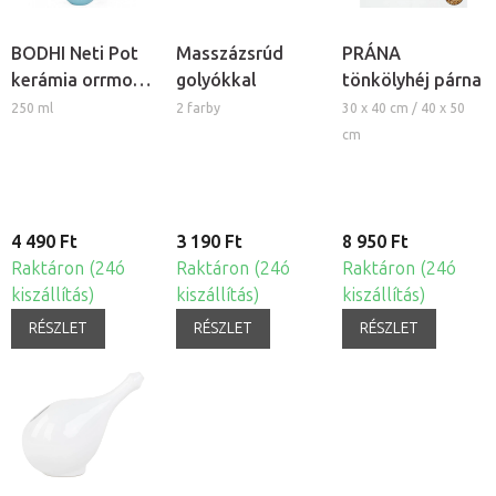
BODHI Neti Pot
Masszázsrúd
PRÁNA
kerámia orrmosó
golyókkal
tönkölyhéj párna
kancsó
250 ml
2 farby
30 x 40 cm / 40 x 50
mandalával
cm
4 490 Ft
3 190 Ft
8 950 Ft
Raktáron (24ó
Raktáron (24ó
Raktáron (24ó
kiszállítás)
kiszállítás)
kiszállítás)
RÉSZLET
RÉSZLET
RÉSZLET