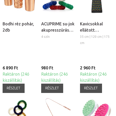
Bodhi réz pohár,
ACUPRIME su-jok
Kavicsokkal
2db
akupresszúrás
ellátott
masszázs gyűrű
akupresszúrás
4 szín
35 cm | 120 cm | 175
masszázs
cm
szőnyeg
6 890 Ft
980 Ft
2 960 Ft
Raktáron (24ó
Raktáron (24ó
Raktáron (24ó
kiszállítás)
kiszállítás)
kiszállítás)
RÉSZLET
RÉSZLET
RÉSZLET