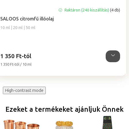
A
Raktáron (24ó kiszállítás)
(4 db)
termék
SALOOS citromfű illóolaj
átlagos
értékelése
10 ml | 20 ml | 50 ml
5-
ből
5,0
csillag.
1 350 Ft-tól
Egységár:
1 350 Ft-tól / 10 ml
High-contrast mode
Ezeket a termékeket ajánljuk Önnek