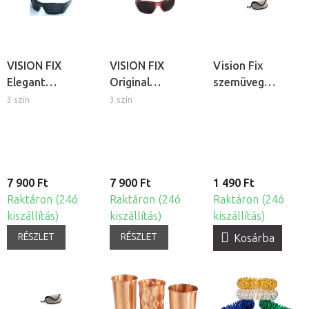
VISION FIX
VISION FIX
Vision Fix
Elegant
Original
szemüveg
látásjavító
látásjavító
védőtok
3 szín
3 szín
szemtréner /
szemüveg /
szemüveg
szemtréner
7 900 Ft
7 900 Ft
1 490 Ft
Raktáron (24ó
Raktáron (24ó
Raktáron (24ó
kiszállítás)
kiszállítás)
kiszállítás)
RÉSZLET
RÉSZLET
Kosárba