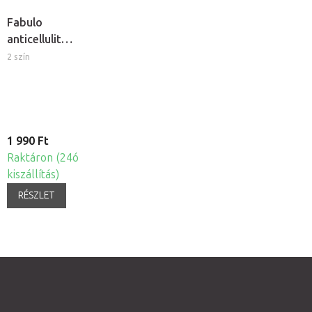
Fabulo
anticellulit
masszázskefe
2 szín
1 990 Ft
Raktáron (24ó
kiszállítás)
RÉSZLET