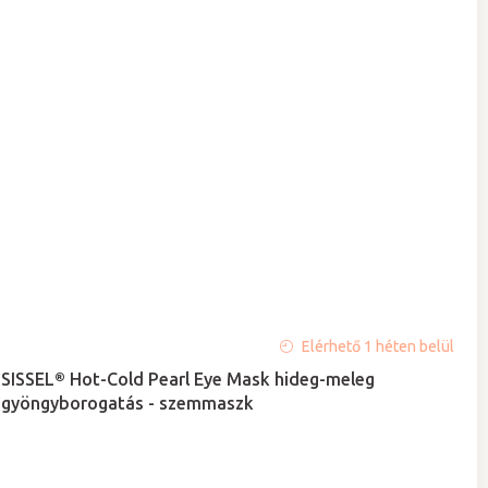
A
Elérhető 1 héten belül
termék
SISSEL® Hot-Cold Pearl Eye Mask hideg-meleg
átlagos
gyöngyborogatás - szemmaszk
értékelése
5-
ből
5,0