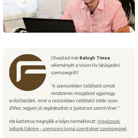
Olvastad már
Balogh Tímea
véleményét a Vision Fix látásjavító
szemüvegről?
"A szemünkben található izmok
rendszeres mozgással ugyanúgy
erősíthetőek, mint a testünkben található többi izom.
Ehhez nagyon jó segédeszköz a lyukacsos szemtréner."
Ide kattintva megnyílik a teljes termékteszt:
Vigyázzunk
lelkünk tükrére - szemizom torna szemtréner szemüveggel