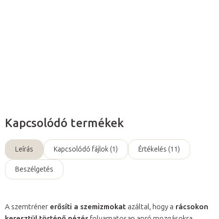
látásélesség javítására,
a
szemfáradtság
és
fájdalom
eltávolítására
szolgál.
Részletes információ
Kérdés
Kapcsolódó termékek
Leírás
Kapcsolódó fájlok (1)
Értékelés (11)
Beszélgetés
A szemtréner
erősíti a szemizmokat
azáltal, hogy a
rácsokon
keresztül történő nézés
folyamatosan apró mozgásokra