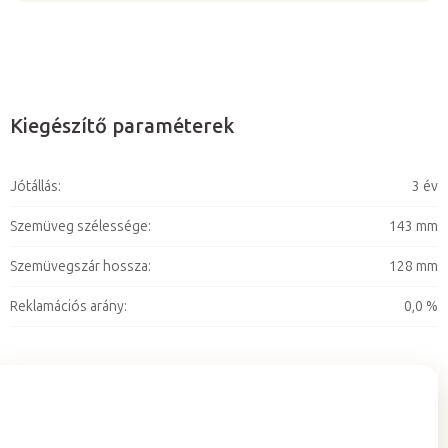
Kiegészítő paraméterek
Jótállás
:
3 év
Szemüveg szélessége
:
143 mm
Szemüvegszár hossza
:
128 mm
Reklamációs arány
:
0,0 %