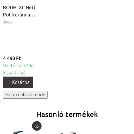
BODHI XL Neti
Pot kerámia
orrmosó kancsó
400 ml
4 490 Ft
Raktáron (24ó
kiszállítás)
Kosárba
High-contrast mode
Hasonló termékek