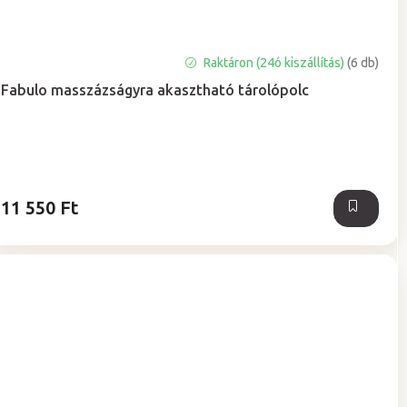
A
Raktáron (24ó kiszállítás)
(6 db)
termék
Fabulo masszázságyra akasztható tárolópolc
átlagos
értékelése
5-
ből
5,0
csillag.
11 550 Ft