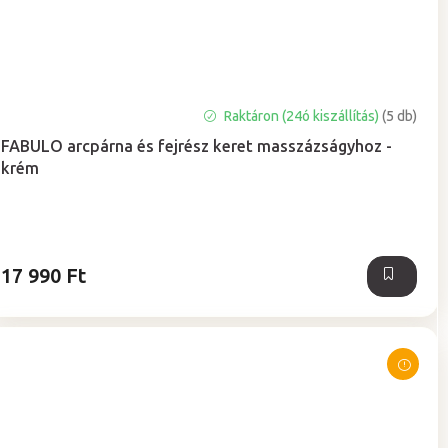
A
Raktáron (24ó kiszállítás)
(5 db)
termék
FABULO arcpárna és fejrész keret masszázságyhoz -
átlagos
krém
értékelése
5-
ből
5,0
csillag.
17 990 Ft