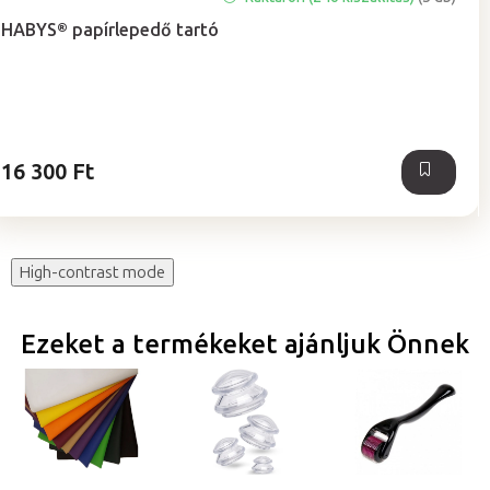
termék
HABYS® papírlepedő tartó
átlagos
értékelése
5-
ből
5,0
csillag.
16 300 Ft
High-contrast mode
Ezeket a termékeket ajánljuk Önnek