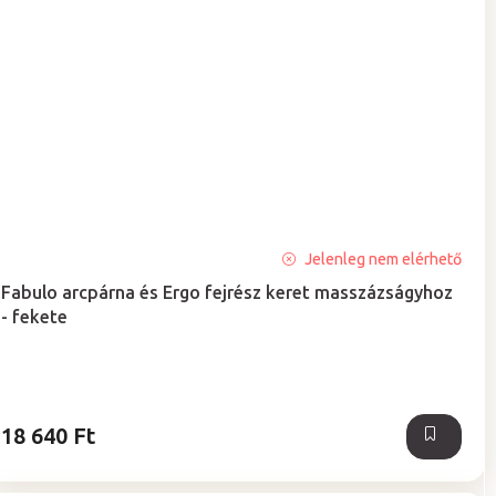
A
Jelenleg nem elérhető
termék
Fabulo arcpárna és Ergo fejrész keret masszázságyhoz
átlagos
- fekete
értékelése
5-
ből
5,0
csillag.
18 640 Ft