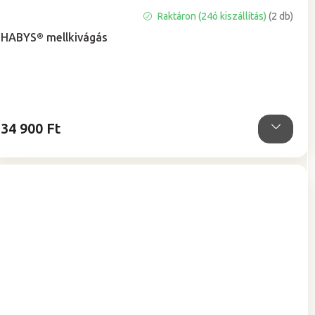
A
Raktáron (24ó kiszállítás)
(2 db)
termék
HABYS® mellkivágás
átlagos
értékelése
5-
ből
5,0
csillag.
34 900 Ft