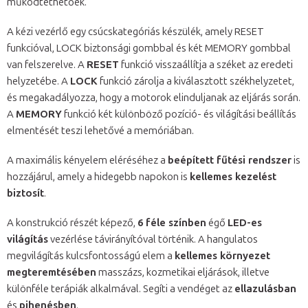
működtethetőek.
A kézi vezérlő egy csúcskategóriás készülék, amely RESET
funkcióval, LOCK biztonsági gombbal és két MEMORY gombbal
van felszerelve. A
RESET
funkció visszaállítja a széket az eredeti
helyzetébe. A
LOCK
funkció zárolja a kiválasztott székhelyzetet,
és megakadályozza, hogy a motorok elinduljanak az eljárás során.
A
MEMORY
funkció két különböző pozíció- és világítási beállítás
elmentését teszi lehetővé a memóriában.
A maximális kényelem eléréséhez a
beépített fűtési rendszer
is
hozzájárul, amely a hidegebb napokon is
kellemes kezelést
biztosít
.
A konstrukció részét képező,
6 féle színben
égő
LED-es
világítás
vezérlése távirányítóval történik. A hangulatos
megvilágítás kulcsfontosságú elem a
kellemes környezet
megteremtésében
masszázs, kozmetikai eljárások, illetve
különféle terápiák alkalmával. Segíti a vendéget az
ellazulásban
és
pihenésben
.