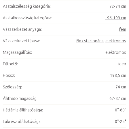
Asztalszélesség kategória
:
72-74 cm
Asztalhosszúság kategória
:
196-199 cm
Vázszerkezet anyaga
:
fém
Vázszerkezet típusa
:
fix / stacionáris
,
elektromos
Magasságállítás
:
elektromos
Fűthető
:
igen
Hossz
:
198,5 cm
Szélesség
:
74 cm
Állítható magasság
:
67-87 cm
Háttámla állíthatósága
:
0°-60°
Lábrész állíthatósága
:
0°-25°