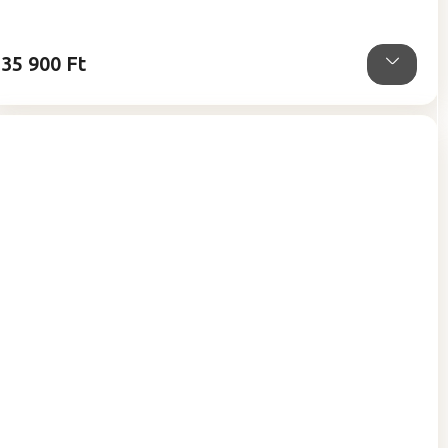
ből
5,0
csillag.
35 900 Ft