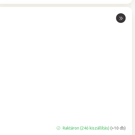
A
Raktáron (24ó kiszállítás)
(>10 db)
termék