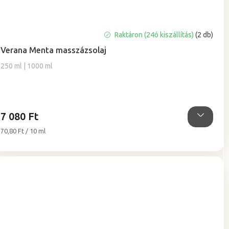
Raktáron (24ó kiszállítás)
(2 db)
Verana Menta masszázsolaj
250 ml | 1000 ml
7 080 Ft
Egységár:
70,80 Ft / 10 ml