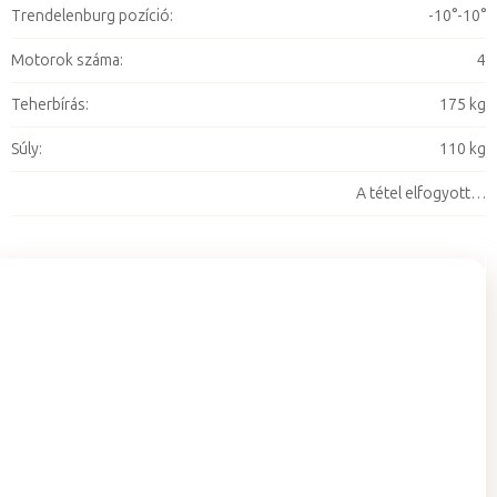
Trendelenburg pozíció
:
-10°-10°
Motorok száma
:
4
Teherbírás
:
175 kg
Súly
:
110 kg
A tétel elfogyott…