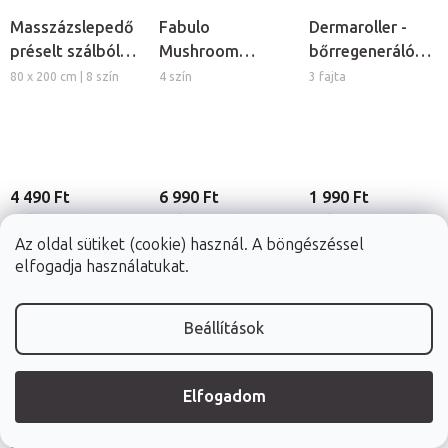
Masszázslepedő
Fabulo
Dermaroller -
préselt szálból,
Mushroom
bőrregeneráló
5db
gomba alakú
tűs henger
80 x 200 cm | 8 szín
4 szín
3 fajta
szilikon köpöly
készlet, 4db
4 490 Ft
6 990 Ft
1 990 Ft
Raktáron (24ó
Raktáron (24ó
Raktáron (24ó
Az oldal sütiket (cookie) használ. A böngészéssel
kiszállítás)
kiszállítás)
kiszállítás)
elfogadja használatukat.
RÉSZLET
RÉSZLET
RÉSZLET
Beállítások
Elfogadom