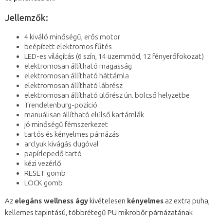
Jellemzők:
4 kiváló minőségű, erős motor
beépített elektromos fűtés
LED-es világítás (6 szín, 14 üzemmód, 12 fényerőfokozat)
elektromosan állítható magasság
elektromosan állítható háttámla
elektromosan állítható lábrész
elektromosan állítható ülőrész ún. bölcső helyzetbe
Trendelenburg-pozíció
manuálisan állítható elülső kartámlák
jó minőségű fémszerkezet
tartós és kényelmes párnázás
arclyuk kivágás dugóval
papírlepedő tartó
kézi vezérlő
RESET gomb
LOCK gomb
Az
elegáns wellness ágy
kivételesen
kényelmes
az extra puha,
kellemes tapintású, többrétegű PU mikrobőr párnázatának