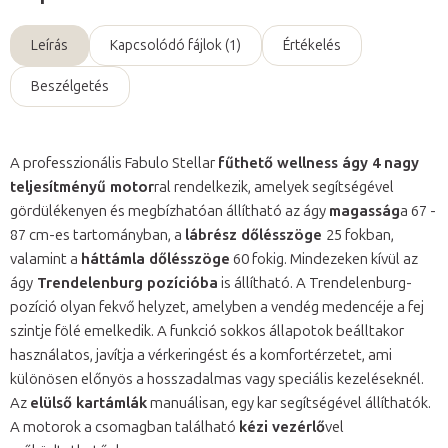
Leírás
Kapcsolódó fájlok (1)
Értékelés
Beszélgetés
A professzionális Fabulo Stellar
fűthető wellness ágy 4 nagy
teljesítményű motor
ral rendelkezik, amelyek segítségével
gördülékenyen és megbízhatóan állítható az ágy
magasság
a 67 -
87 cm-es tartományban, a
lábrész dőlésszöge
25 fokban,
valamint a
háttámla dőlésszöge
60 fokig. Mindezeken kívül az
ágy
Trendelenburg pozícióba
is állítható. A Trendelenburg-
pozíció olyan fekvő helyzet, amelyben a vendég medencéje a fej
szintje fölé emelkedik. A funkció sokkos állapotok beálltakor
használatos, javítja a vérkeringést és a komfortérzetet, ami
különösen előnyös a hosszadalmas vagy speciális kezeléseknél.
Az
elülső kartámlák
manuálisan, egy kar segítségével állíthatók.
A motorok a csomagban található
kézi vezérlő
vel