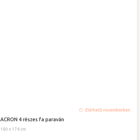
A
Elérhető novemberben
termék
ACRON 4 részes fa paraván
átlagos
értékelése
180 x 174 cm
5-