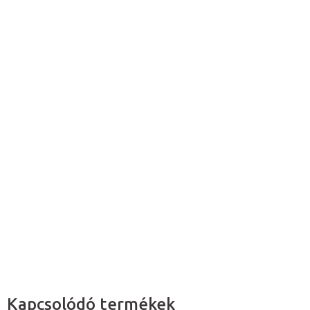
1 089 900 Ft
858 189 Ft ÁFA nélkül
Egységár:
Kiárusítva
A tétel elfogyott…
Az
elegáns
, beépített elektromos
fűtéssel
rendelkező
masszázságy
alkalmas
masszázsszalonokba
,
SPA
központokba
valamint, szépség- és
wellness stúdiókba
egyaránt.
Részletes információ
Kérdés
Kapcsolódó termékek