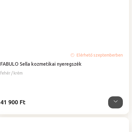
A
Elérhető szeptemberben
termék
FABULO Sella kozmetikai nyeregszék
átlagos
értékelése
fehér / krém
5-
ből
4,9
csillag.
41 900 Ft