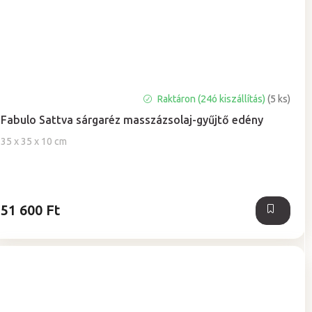
A
Raktáron (24ó kiszállítás)
(5 ks)
termék
Fabulo Sattva sárgaréz masszázsolaj-gyűjtő edény
átlagos
értékelése
35 x 35 x 10 cm
5-
ből
0,0
csillag.
51 600 Ft