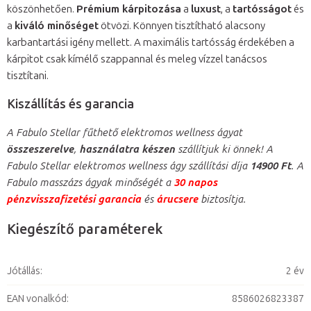
köszönhetően.
Prémium kárpitozása
a
luxust
, a
tartósságot
és
a
kiváló minőséget
ötvözi. Könnyen tisztítható alacsony
karbantartási igény mellett. A maximális tartósság érdekében a
kárpitot csak kímélő szappannal és meleg vízzel tanácsos
tisztítani.
Kiszállítás és garancia
A Fabulo Stellar fűthető elektromos wellness ágyat
összeszerelve
,
használatra készen
szállítjuk ki önnek! A
Fabulo Stellar elektromos wellness ágy szállítási díja
14900 Ft
. A
Fabulo masszázs ágyak minőségét a
30 napos
pénzvisszafizetési garancia
és
árucsere
biztosítja.
Kiegészítő paraméterek
Jótállás
:
2 év
EAN vonalkód
:
8586026823387