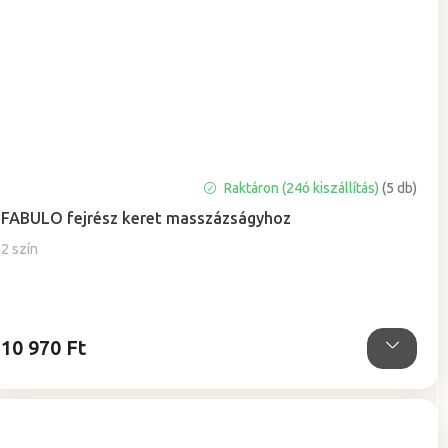
Raktáron (24ó kiszállítás)
(5 db)
FABULO fejrész keret masszázságyhoz
2 szín
10 970 Ft