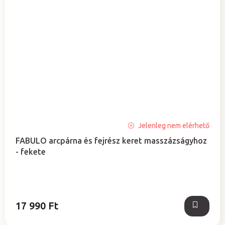
A
Jelenleg nem elérhető
termék
FABULO arcpárna és fejrész keret masszázságyhoz
átlagos
- fekete
értékelése
5-
ből
5,0
csillag.
17 990 Ft