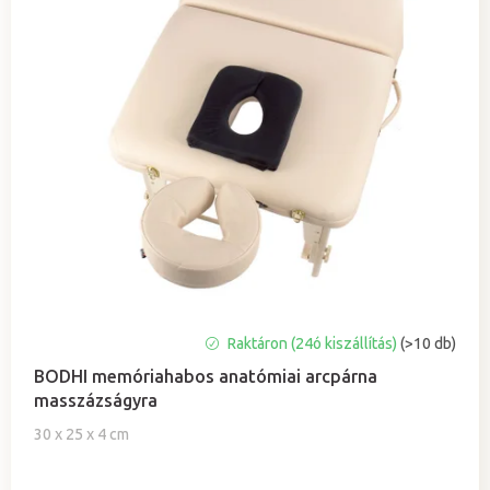
A
Raktáron (24ó kiszállítás)
(>10 db)
termék
BODHI memóriahabos anatómiai arcpárna
átlagos
masszázságyra
értékelése
5-
30 x 25 x 4 cm
ből
5,0