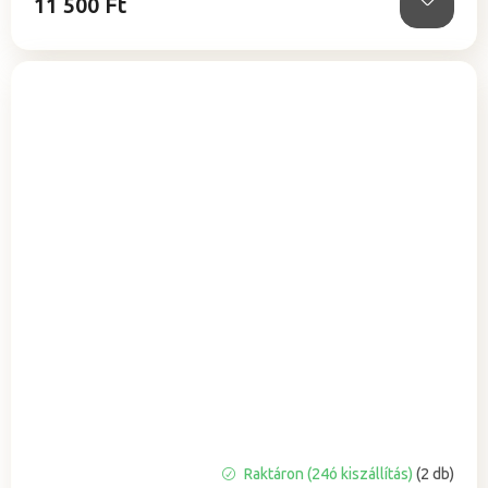
11 500 Ft
A
Raktáron (24ó kiszállítás)
(2 db)