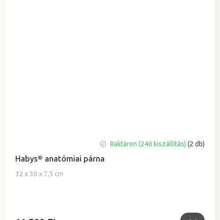
A
Raktáron (24ó kiszállítás)
(2 db)
termék
Habys® anatómiai párna
átlagos
értékelése
32 x 30 x 7,5 cm
5-
ből
5,0
csillag.