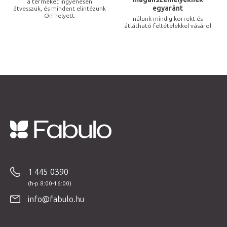
a terméket ingyenesen
egyaránt
l
átvesszük, és mindent elintézünk
Ön helyett
nálunk mindig korrekt és
e
átlátható feltételekkel vásárol
m
e
i
L
á
b
1 445 0390
l
é
info@fabulo.hu
c