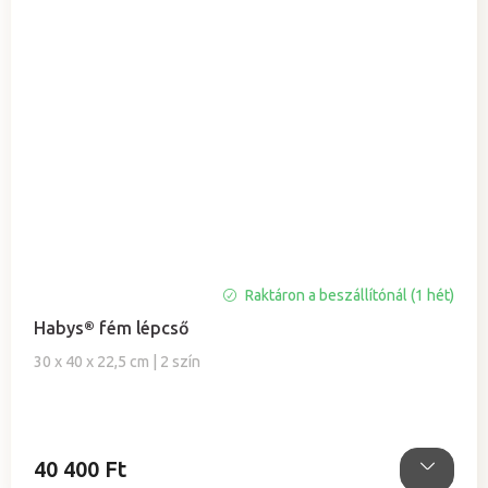
A
Raktáron a beszállítónál (1 hét)
termék
Habys® fém lépcső
átlagos
értékelése
30 x 40 x 22,5 cm | 2 szín
5-
ből
5,0
csillag.
40 400 Ft