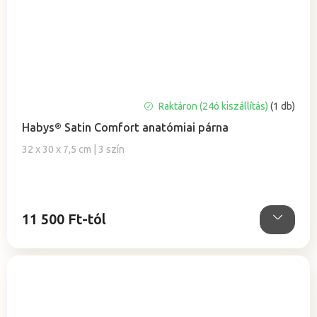
Raktáron (24ó kiszállítás)
(1 db)
Habys® Satin Comfort anatómiai párna
32 x 30 x 7,5 cm | 3 szín
11 500 Ft-tól