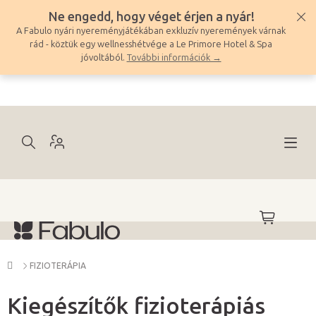
Ugrás
Ne engedd, hogy véget érjen a nyár!
a
A Fabulo nyári nyereményjátékában exkluzív nyeremények várnak
fő
rád - köztük egy wellnesshétvége a Le Primore Hotel & Spa
tartalomhoz
jóvoltából.
További információk →
KOSÁR
Kezdőlap
FIZIOTERÁPIA
Kiegészítők fizioterápiás