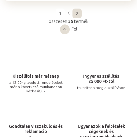
1
2
L
összesen
35
termék
a
L
p
Fel
i
o
s
z
á
t
s
a
i
r
Kiszállítás már másnap
Ingyenes szállítás
á
25 000 Ft-tól
a 12:00-ig leadott rendeléseket
n
már a következő munkanapon
takarítson meg a szállításon
kézbesítjük
y
í
t
á
s
Gondtalan visszaküldés és
Ugyanazok a feltételek
reklamáció
cégeknek és
e
magánszemélyeknek