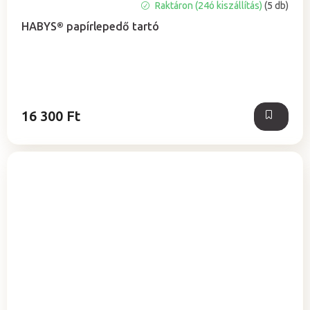
A
Raktáron (24ó kiszállítás)
(5 db)
termék
HABYS® papírlepedő tartó
átlagos
értékelése
5-
ből
5,0
csillag.
16 300 Ft