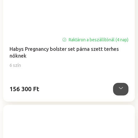
A
Raktáron a beszállítónál (4 nap)
termék
Habys Pregnancy bolster set párna szett terhes
átlagos
nőknek
értékelése
5-
6 szín
ből
5,0
csillag.
156 300 Ft