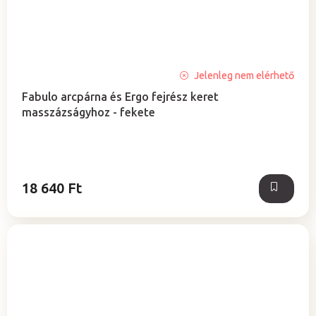
A
Jelenleg nem elérhető
termék
Fabulo arcpárna és Ergo fejrész keret
átlagos
masszázságyhoz - fekete
értékelése
5-
ből
5,0
csillag.
18 640 Ft