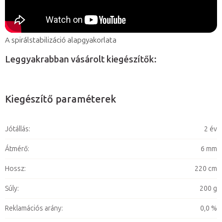
A spirálstabilizáció alapgyakorlata
Leggyakrabban vásárolt kiegészítők:
Kiegészítő paraméterek
Jótállás
:
2 év
Átmérő
:
6 mm
Hossz
:
220 cm
Súly
:
200 g
Reklamációs arány
:
0,0 %