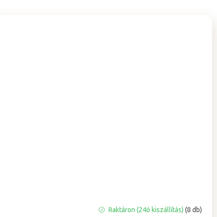
A
Raktáron (24ó kiszállítás)
(8 db)