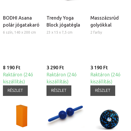
BODHI Asana
Trendy Yoga
Masszázsrúd
polár jógatakaró
Block jógatégla
golyókkal
6 szín, 140 x 200 cm
23 x 15 x 7,5 cm
2 farby
8 190 Ft
3 290 Ft
3 190 Ft
Raktáron (24ó
Raktáron (24ó
Raktáron (24ó
kiszállítás)
kiszállítás)
kiszállítás)
RÉSZLET
RÉSZLET
RÉSZLET