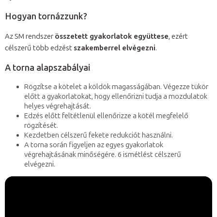
Hogyan tornázzunk?
Az SM rendszer
összetett gyakorlatok együttese
, ezért
célszerű több edzést
szakemberrel elvégezni
.
A torna alapszabályai
Rögzítse a kötelet a köldök magasságában. Végezze tükör
előtt a gyakorlatokat, hogy ellenőrizni tudja a mozdulatok
helyes végrehajtását.
Edzés előtt feltétlenül ellenőrizze a kötél megfelelő
rögzítését.
Kezdetben célszerű fekete redukciót használni.
A torna során figyeljen az egyes gyakorlatok
végrehajtásának minőségére. 6 ismétlést célszerű
elvégezni.