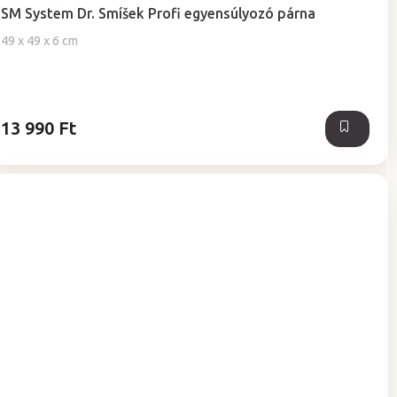
termék
SM System Dr. Smíšek Profi egyensúlyozó párna
átlagos
értékelése
49 x 49 x 6 cm
5-
ből
5,0
csillag.
13 990 Ft