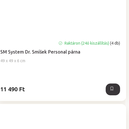
A
Raktáron (24ó kiszállítás)
(4 db)
termék
SM System Dr. Smíšek Personal párna
átlagos
értékelése
49 x 49 x 6 cm
5-
ből
5,0
csillag.
11 490 Ft