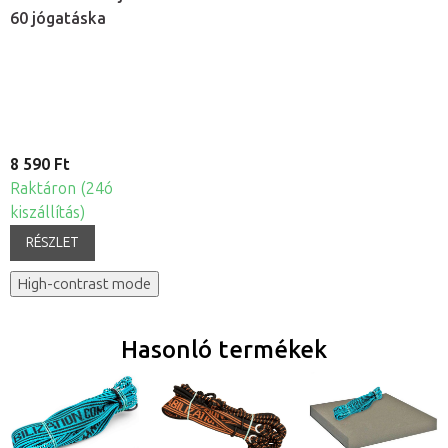
60 jógatáska
8 590 Ft
Raktáron (24ó
kiszállítás)
RÉSZLET
High-contrast mode
Hasonló termékek