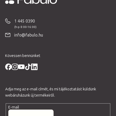
L
á
b
1 445 0390
l
é
info@fabulo.hu
c
Kövessen bennünket
Adja meg az e-mail címét, és mi tájékoztatást küldünk
webáruházunk új termékeiről.
E-mail