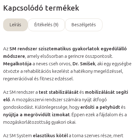
Kapcsolódó termékek
Leírás
Értékelés (9)
Beszélgetés
Az
SM rendszer szisztematikus gyakorlatok egyedülálló
módszere
, amely elsősorban a gerincre összpontosít.
Megalkotója
a neves cseh orvos,
Dr. Smíšek
, aki egy egységbe
ötvözte a rehabilitációs kezelést a hatékony megelőzéssel,
regenerációval és fitnesz edzéssel.
Az SM rendszer a
test stabilizálását
és
mobilizálását segíti
elő
. A mozgásszervi rendszer számára nyújt átfogó
gondoskodást. Különlegessége, hogy
erősíti a petyhüdt
és
nyújtja a megrövidült izmokat
. Éppen ezek a fájdalom és a
mozgáskorlátozottság gyakori okai.
Az SM System
elasztikus kötél
a torna szerves része, mert