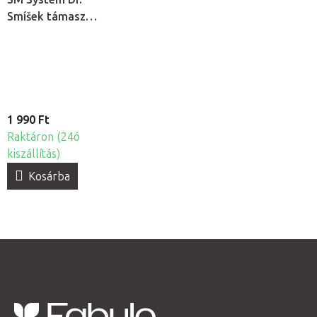
Smíšek támasztó
rúd
1 990 Ft
Raktáron (24ó
kiszállítás)
Kosárba