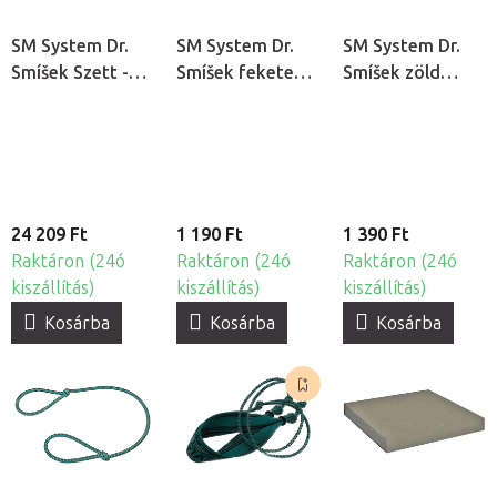
SM System Dr.
SM System Dr.
SM System Dr.
Smíšek Szett -
Smíšek fekete
Smíšek zöld
Elasztikus kötél
hosszabbító
hosszabbító
+ Profi
toldalék
toldalék
egyensúlyozó
elasztikus
elasztikus
párna
kötélhez
kötélhez -
hosszú
24 209 Ft
1 190 Ft
1 390 Ft
Raktáron (24ó
Raktáron (24ó
Raktáron (24ó
kiszállítás)
kiszállítás)
kiszállítás)
Kosárba
Kosárba
Kosárba