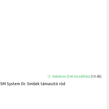
A
Raktáron (24ó kiszállítás)
(10 db)
termék
SM System Dr. Smíšek támasztó rúd
átlagos
értékelése
5-
ből
0,0