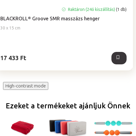
A
Raktáron (24ó kiszállítás)
(1 db)
termék
BLACKROLL® Groove SMR masszázs henger
átlagos
értékelése
30 x 15 cm
5-
ből
5,0
csillag.
17 433 Ft
High-contrast mode
Ezeket a termékeket ajánljuk Önnek