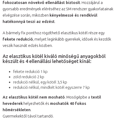
fokozatosan növekvő ellenállást biztosít
. Hozzájárul a
gyorsabb eredmények eléréséhez az SM rendszer gyakorlatainak
elvégzése során, miközben
kényelmessé és rendkívül
hatékonnyá teszi az edzést
.
A bármely fix ponthoz rögzíthető elasztikus kötél része egy
fekete redukció
, melyet leginkább gyerekek, idősek és kezdők
veszik hasznát edzés közben.
Az elasztikus kötél kiváló minőségű anyagokból
készült és 4 ellenállási lehetőséget kínál:
fekete redukció 1 kp
zöld redukció 2 kp
redukció nélkül, egy kötél 3,5 kp
redukció nélkül, mindkét kötél egyszerre 7 kp
Az elasztikus kötél nem mosható
. Mosógépbe a
textil
hevederek
helyezhetők és
moshatók 40 fokos
hőmérsékleten
.
Gyermekektől távol tartandó.