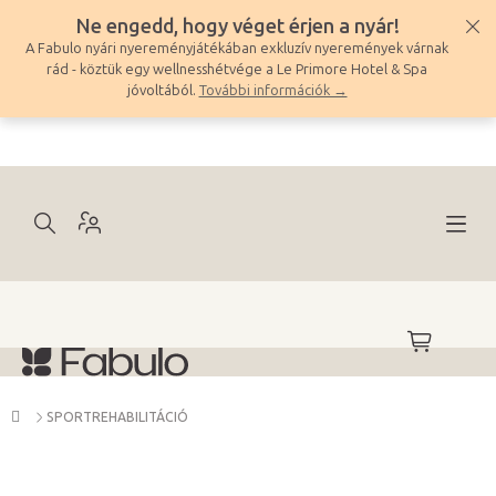
Ugrás
Ne engedd, hogy véget érjen a nyár!
a
A Fabulo nyári nyereményjátékában exkluzív nyeremények várnak
fő
rád - köztük egy wellnesshétvége a Le Primore Hotel & Spa
tartalomhoz
jóvoltából.
További információk →
KOSÁR
Kezdőlap
SPORTREHABILITÁCIÓ