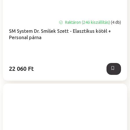
A
Raktáron (24ó kiszállítás)
(4 db)
termék
SM System Dr. Smíšek Szett - Elasztikus kötél +
átlagos
Personal párna
értékelése
5-
ből
0,0
csillag.
22 060 Ft