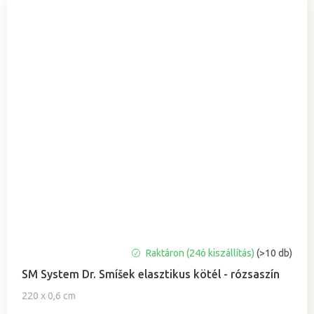
A
Raktáron (24ó kiszállítás)
(>10 db)
termék
SM System Dr. Smíšek elasztikus kötél - rózsaszín
átlagos
értékelése
220 x 0,6 cm
5-