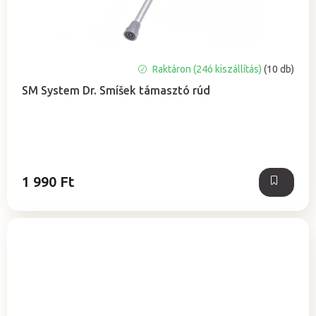
A
Raktáron (24ó kiszállítás)
(10 db)
termék
SM System Dr. Smíšek támasztó rúd
átlagos
értékelése
5-
ből
0,0
csillag.
1 990 Ft