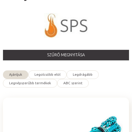
SZŰRŐ MEGNYITÁSA
Ajánljuk
Legolcsóbb elöl
Legdrágább
T
Legnépszerűbb termékek
ABC szerint
e
r
m
é
T
k
e
e
r