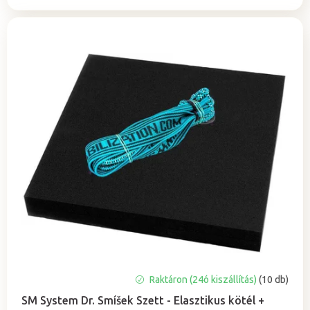
A
Raktáron (24ó kiszállítás)
(10 db)
termék
SM System Dr. Smíšek Szett - Elasztikus kötél +
átlagos