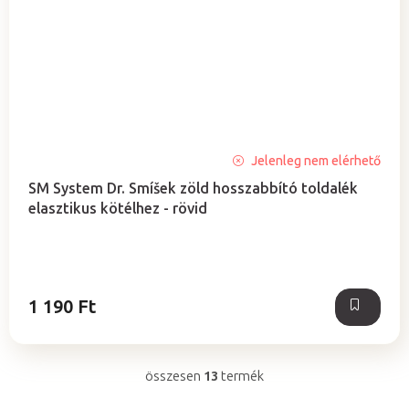
Jelenleg nem elérhető
SM System Dr. Smíšek zöld hosszabbító toldalék
elasztikus kötélhez - rövid
1 190 Ft
összesen
13
termék
L