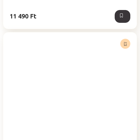
5,0
csillag.
11 490 Ft