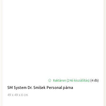
A
Raktáron (24ó kiszállítás)
(4 db)
termék
SM System Dr. Smíšek Personal párna
átlagos
értékelése
49 x 49 x 6 cm
5-
ből