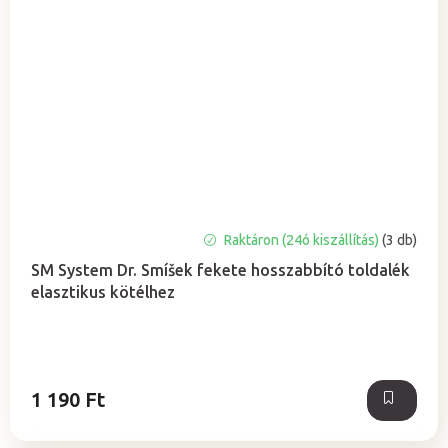
A
Raktáron (24ó kiszállítás)
(3 db)
termék
SM System Dr. Smíšek fekete hosszabbító toldalék
átlagos
elasztikus kötélhez
értékelése
5-
ből
0,0
csillag.
1 190 Ft