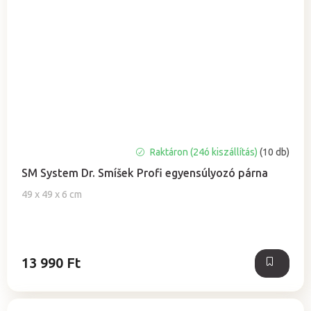
A
Raktáron (24ó kiszállítás)
(10 db)
termék
SM System Dr. Smíšek Profi egyensúlyozó párna
átlagos
értékelése
49 x 49 x 6 cm
5-
ből
5,0
csillag.
13 990 Ft