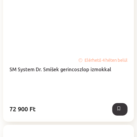
A
Elérhető 4 héten belül
termék
SM System Dr. Smíšek gerincoszlop izmokkal
átlagos
értékelése
5-
ből
0,0
csillag.
72 900 Ft