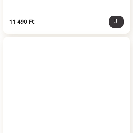
ből
5,0
csillag.
11 490 Ft