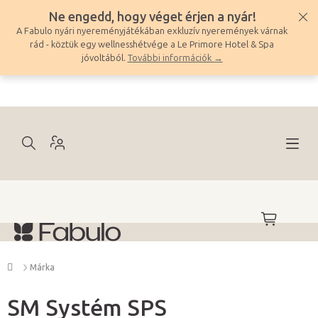
Ugrás
Ne engedd, hogy véget érjen a nyár!
a
A Fabulo nyári nyereményjátékában exkluzív nyeremények várnak
fő
rád - köztük egy wellnesshétvége a Le Primore Hotel & Spa
tartalomhoz
jóvoltából.
További információk →
KOSÁR
Kezdőlap
Márka
SM Systém SPS