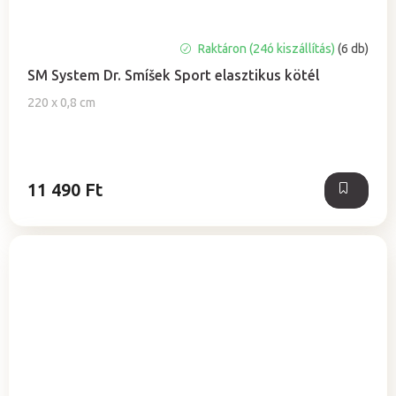
A
Raktáron (24ó kiszállítás)
(6 db)
termék
SM System Dr. Smíšek Sport elasztikus kötél
átlagos
értékelése
220 x 0,8 cm
5-
ből
5,0
csillag.
11 490 Ft