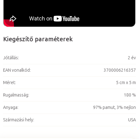
Kiegészítő paraméterek
Jótállás
:
2 év
EAN vonalkód
:
3700006216357
Méret
:
5 cm x 5 m
Rugalmasság
:
180 %
Anyaga
:
97% pamut, 3% nejlon
Származási hely
:
USA