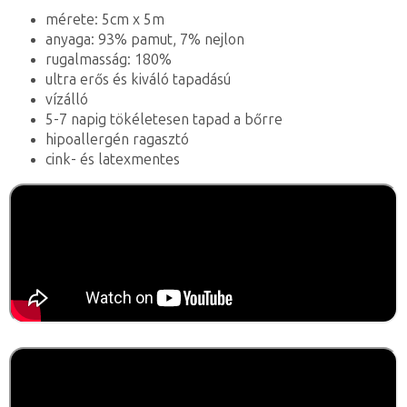
mérete: 5cm x 5m
anyaga: 93% pamut, 7% nejlon
rugalmasság: 180%
ultra erős és kiváló tapadású
vízálló
5-7 napig tökéletesen tapad a bőrre
hipoallergén ragasztó
cink- és latexmentes