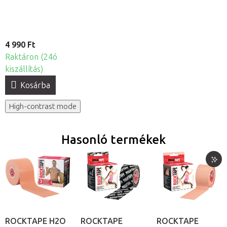
gumiszalag 1 mm
4 990 Ft
Raktáron (24ó
kiszállítás)
Kosárba
High-contrast mode
Hasonló termékek
ROCKTAPE H2O
ROCKTAPE
ROCKTAPE