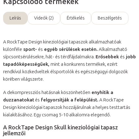
Kapcsolódó termékek
Leírás
Videók (2)
Értékelés
Beszélgetés
A RockTape Design kineziológiai tapaszok alkalmazhatóak
különféle
sport-
és
egyéb sérülések esetén.
Alkalmazható
sípcsontsérülésekre, hát- és térdfájdalmakra.
Erősebbek
és
jobb
tapadóképességűek,
mint a konkurens termékek, ezért
rendkívül közkedveltek élsportolók és egészségügyi dolgozók
körében világszerte.
A dekompressziós hatásnak köszönhetően
enyhítik a
duzzanatokat
és
felgyorsítják a felépülést.
A RockTape
Design kineziológiai tapaszok hozzájárulnak a helyes testtartás
kialakításához. Egy csomag 5-10 alkalomra elegendő.
A RockTape Design Skull kineziológiai tapasz
jellemzői