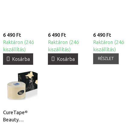
kineziológiai
tapasz
bőrre
tapasz
6 490 Ft
6 490 Ft
6 490 Ft
Raktáron (24ó
Raktáron (24ó
Raktáron (24ó
kiszállítás)
kiszállítás)
kiszállítás)
RÉSZLET
Kosárba
Kosárba
CureTape®
Beauty
kineziológiai
tapasz arcra