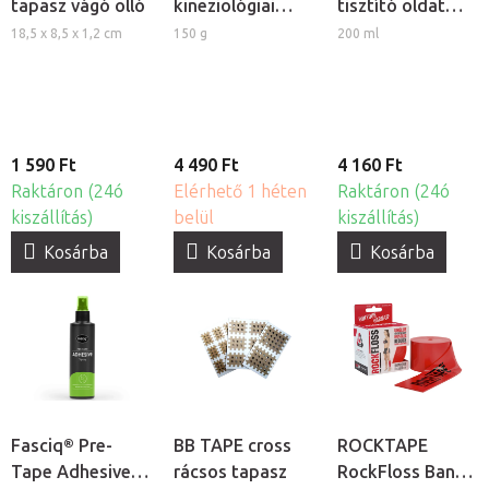
tapasz vágó olló
kineziológiai
tisztító oldat
tapaszokhoz
kineziológiai
18,5 x 8,5 x 1,2 cm
150 g
200 ml
tapasz
felhelyezéséhez
1 590 Ft
4 490 Ft
4 160 Ft
Raktáron (24ó
Elérhető 1 héten
Raktáron (24ó
kiszállítás)
belül
kiszállítás)
Kosárba
Kosárba
Kosárba
Fasciq® Pre-
BB TAPE cross
ROCKTAPE
Tape Adhesive
rácsos tapasz
RockFloss Band