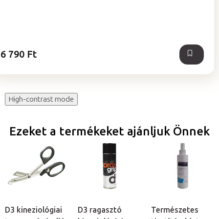
értékelése
5-
ből
5,0
csillag.
6 790 Ft
High-contrast mode
Ezeket a termékeket ajánljuk Önnek
D3 kineziológiai
D3 ragasztó
Természetes