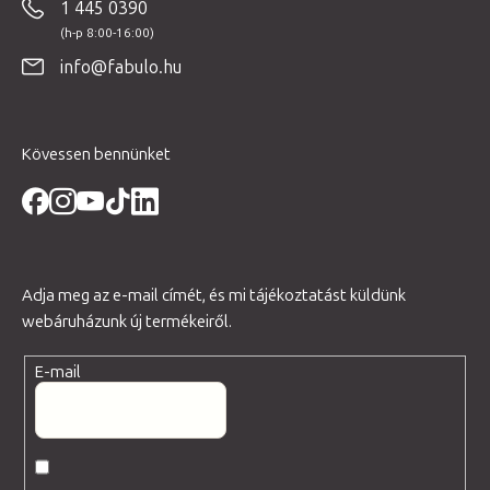
1 445 0390
l
é
info@fabulo.hu
c
Kövessen bennünket
Adja meg az e-mail címét, és mi tájékoztatást küldünk
webáruházunk új termékeiről.
E-mail