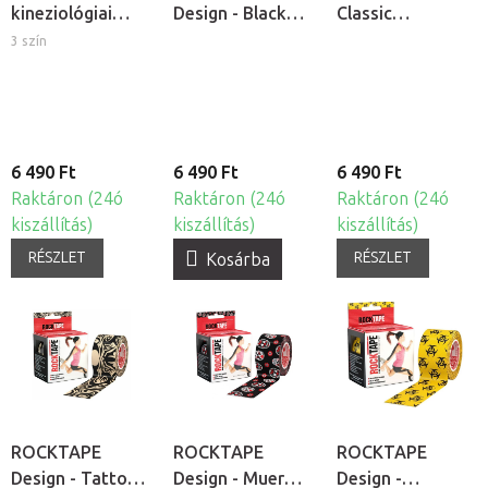
kineziológiai
Design - Black
Classic
tapasz
Logo
kineziológiai
3 szín
kineziológiai
tapasz
tapasz
6 490 Ft
6 490 Ft
6 490 Ft
Raktáron (24ó
Raktáron (24ó
Raktáron (24ó
kiszállítás)
kiszállítás)
kiszállítás)
RÉSZLET
RÉSZLET
Kosárba
ROCKTAPE
ROCKTAPE
ROCKTAPE
Design - Tattoo
Design - Muer
Design -