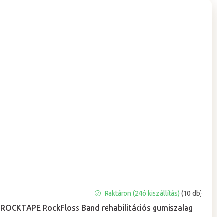
A
Raktáron (24ó kiszállítás)
(10 db)
termék
ROCKTAPE RockFloss Band rehabilitációs gumiszalag
átlagos