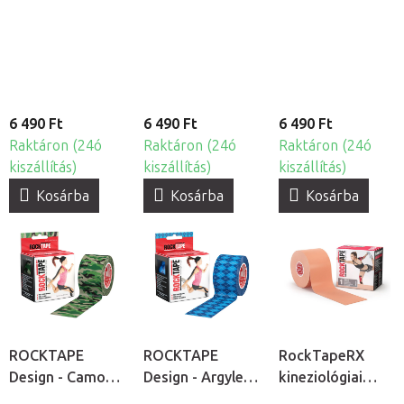
kineziológiai
kineziológiai
Biohazard
tapasz
tapasz
kineziológiai
tapasz
6 490 Ft
6 490 Ft
6 490 Ft
Raktáron (24ó
Raktáron (24ó
Raktáron (24ó
kiszállítás)
kiszállítás)
kiszállítás)
Kosárba
Kosárba
Kosárba
ROCKTAPE
ROCKTAPE
RockTapeRX
Design - Camo
Design - Argyle
kineziológiai
Green
Blue kineziológiai
tapasz érzékeny