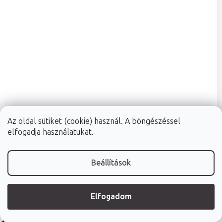
Az oldal sütiket (cookie) használ. A böngészéssel
elfogadja használatukat.
Raktáron (24ó kiszállítás)
(5 ks)
Fabulo Padma kétszintes fellépő
Beállítások
67 x 50 x 33 cm
Elfogadom