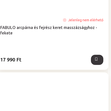
A
Jelenleg nem elérhető
termék
FABULO arcpárna és fejrész keret masszázságyhoz -
átlagos
fekete
értékelése
5-
ből
5,0
csillag.
17 990 Ft