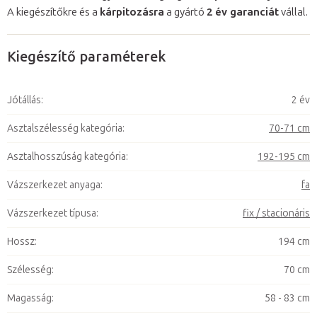
A kiegészítőkre és a
kárpitozásra
a gyártó
2 év garanciát
vállal.
Kiegészítő paraméterek
Jótállás
:
2 év
Asztalszélesség kategória
:
70-71 cm
Asztalhosszúság kategória
:
192-195 cm
Vázszerkezet anyaga
:
fa
Vázszerkezet típusa
:
fix / stacionáris
Hossz
:
194 cm
Szélesség
:
70 cm
Magasság
:
58 - 83 cm