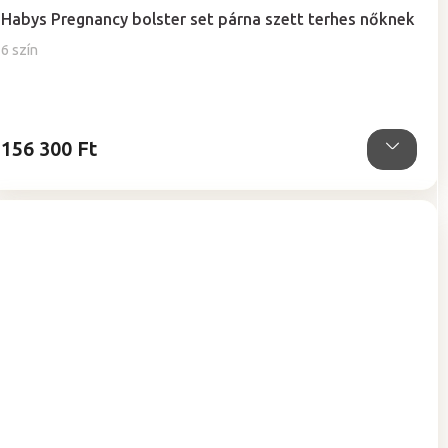
termék
Habys Pregnancy bolster set párna szett terhes nőknek
átlagos
értékelése
6 szín
5-
ből
5,0
csillag.
156 300 Ft