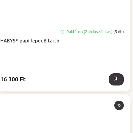
A
Raktáron (24ó kiszállítás)
(5 db)
termék
HABYS® papírlepedő tartó
átlagos
értékelése
5-
ből
5,0
csillag.
16 300 Ft