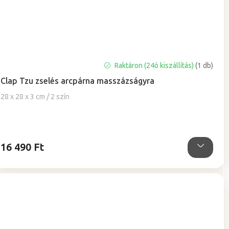
A
Raktáron (24ó kiszállítás)
(1 db)
termék
Clap Tzu zselés arcpárna masszázságyra
átlagos
értékelése
28 x 28 x 3 cm / 2 szín
5-
ből
4,9
csillag.
16 490 Ft