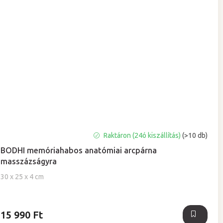
A
Raktáron (24ó kiszállítás)
(>10 db)
termék
BODHI memóriahabos anatómiai arcpárna
átlagos
masszázságyra
értékelése
5-
30 x 25 x 4 cm
ből
5,0
csillag.
15 990 Ft