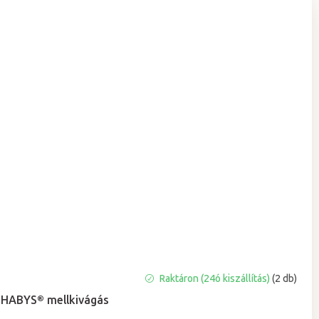
A
Raktáron (24ó kiszállítás)
(2 db)
termék
HABYS® mellkivágás
átlagos