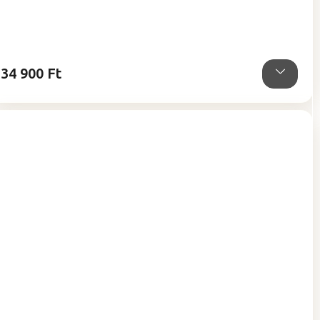
értékelése
5-
ből
5,0
csillag.
34 900 Ft