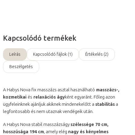
Kérdés
Kapcsolódó termékek
Leírás
Kapcsolódó fájlok (1)
Értékelés (2)
Beszélgetés
A Habys Nova fix masszázs asztal használható
masszázs-,
kozmetikai
és
relaxációs ágy
ként egyaránt. Főleg azon
ügyfeleinknek ajánljuk akiknek mindenekelőtt a
stabilitás
a
legfontosabb és nem utaznak vendégeik után.
A Habys Nova stabil masszázságy
szélessége 70 cm,
hosszúsága 194 cm
, amely elég
nagy és kényelmes