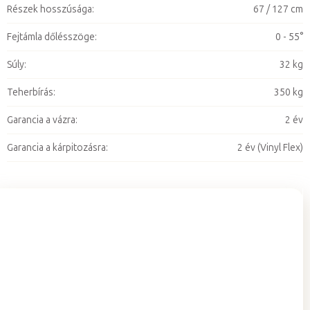
Részek hosszúsága
:
67 / 127 cm
Fejtámla dőlésszöge
:
0 - 55°
Súly
:
32 kg
Teherbírás
:
350 kg
Garancia a vázra
:
2 év
Garancia a kárpitozásra
:
2 év (Vinyl Flex)