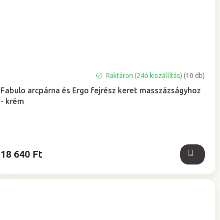
A
Raktáron (24ó kiszállítás)
(10 db)
termék
Fabulo arcpárna és Ergo fejrész keret masszázságyhoz
átlagos
- krém
értékelése
5-
ből
5,0
csillag.
18 640 Ft