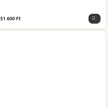
ből
0,0
csillag.
51 600 Ft