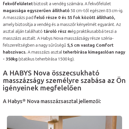
fekvőfelület
et
biztosít a vendég számára. A fekvőfelület
magassága egyszerűen állítható
58 cm-től egészen 83 cm-ig.
A masszázs pad
felső része 0 és 55 fok között állítható,
amely biztosítja a vendég és a masszőr kényelmét egyaránt. Az
asztal alján található
tároló rész m
ég praktikusabbá teszi a
masszázs asztalt. A Habys Nova masszázságy része széria-
felszereltségben a nagy sűrűségű
5,5 cm vastag Comfort
habszivacs.
A masszázs asztal
teherbírása kimagaslóan nagy
- 350kg
(statikus teherbírása 1500 kg).
A HABYS Nova összecsukható
masszázságy személyre szabása az Ön
igényeinek megfelelően
A Habys® Nova masszázsasztal jellemzői: