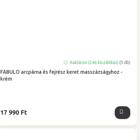
A
Raktáron (24ó kiszállítás)
(5 db)
termék
FABULO arcpárna és fejrész keret masszázságyhoz -
átlagos
krém
értékelése
5-
ből
5,0
csillag.
17 990 Ft