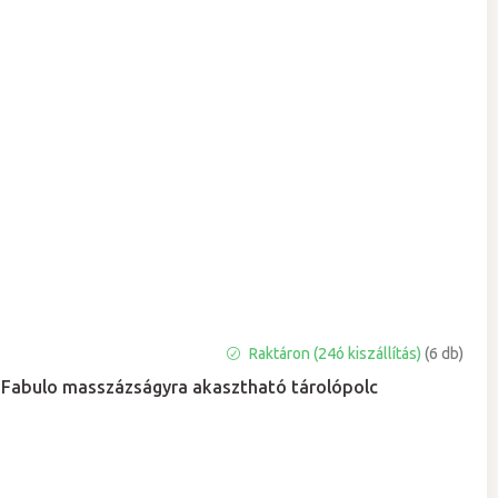
A
Raktáron (24ó kiszállítás)
(6 db)
termék
Fabulo masszázságyra akasztható tárolópolc
átlagos
értékelése
5-
ből
5,0