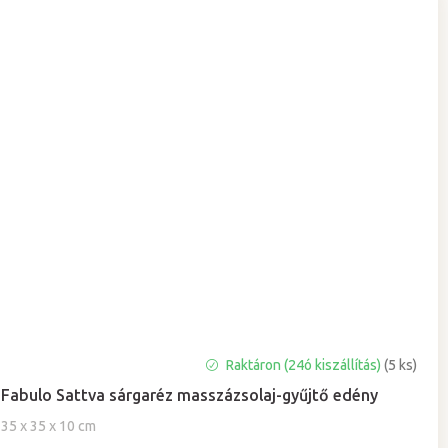
A
Raktáron (24ó kiszállítás)
(5 ks)
termék
Fabulo Sattva sárgaréz masszázsolaj-gyűjtő edény
átlagos
értékelése
35 x 35 x 10 cm
5-