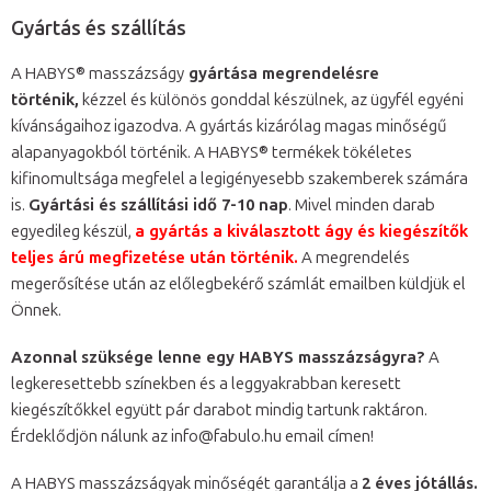
Gyártás és szállítás
A HABYS® masszázságy
gyártása megrendelésre
történik,
kézzel és különös gonddal készülnek, az ügyfél egyéni
kívánságaihoz igazodva. A gyártás kizárólag magas minőségű
alapanyagokból történik. A HABYS® termékek tökéletes
kifinomultsága megfelel a legigényesebb szakemberek számára
is.
Gyártási és szállítási idő 7-10 nap
. Mivel minden darab
egyedileg készül,
a gyártás a kiválasztott ágy és kiegészítők
teljes árú megfizetése után történik.
A megrendelés
megerősítése után az előlegbekérő számlát emailben küldjük el
Önnek.
Azonnal szüksége lenne egy HABYS masszázságyra?
A
legkeresettebb színekben és a leggyakrabban keresett
kiegészítőkkel együtt pár darabot mindig tartunk raktáron.
Érdeklődjön nálunk az info@fabulo.hu email címen!
A HABYS masszázságyak minőségét garantálja a
2 éves jótállás.