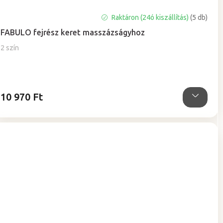
Raktáron (24ó kiszállítás)
(5 db)
FABULO fejrész keret masszázságyhoz
2 szín
10 970 Ft