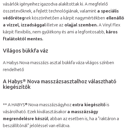
vásárlók igényeihez igazodva alakítottak ki. A megfelelő
összetevőknek, a fejlett technológiának, valamint
a speciális
védőréteg
nek köszönhetően a kárpit nagymértékben
ellenálló
a vízzel, izzadsággal
illetve az
olajjal szemben.
A Vinyl Flex
kárpit flexibilis, nem gyúlékony és ami a legfontosabb,
káros
ftalátoktól mentes.
Világos bükkfa váz
A Habys Nova masszázs asztal bükkfa váza világos színben
rendelhető
A Habys® Nova masszázsasztalhoz választható
kiegészítők
** A HABYS® Nova masszázságyhoz
extra kiegészítő
is
vásárolható. Ezek kiválasztásakor
a masszázságy
megrendelésre készül
, abban az esetben is, ha a "raktáron a
beszállítónál" jelöléssel van ellátva.