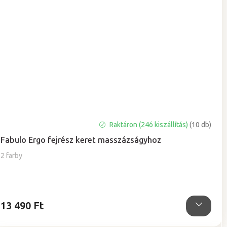
A
Raktáron (24ó kiszállítás)
(10 db)
termék
Fabulo Ergo fejrész keret masszázságyhoz
átlagos
értékelése
2 farby
5-
ből
0,0
csillag.
13 490 Ft