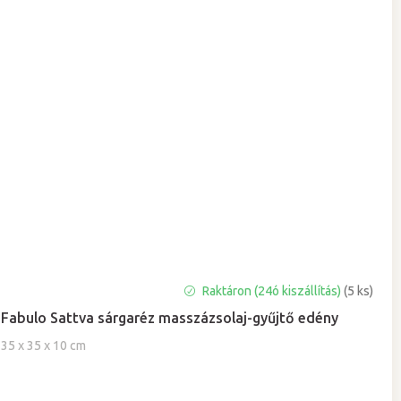
A
Raktáron (24ó kiszállítás)
(5 ks)
termék
Fabulo Sattva sárgaréz masszázsolaj-gyűjtő edény
átlagos
értékelése
35 x 35 x 10 cm
5-
ből
0,0