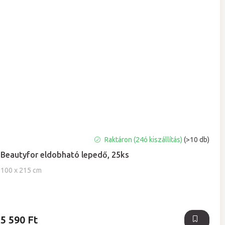
A
Raktáron (24ó kiszállítás)
(>10 db)
termék
Beautyfor eldobható lepedő, 25ks
átlagos
értékelése
100 x 215 cm
5-
ből
5,0
csillag.
5 590 Ft