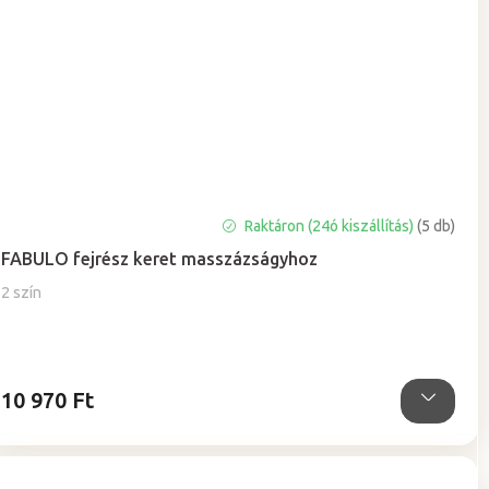
Raktáron (24ó kiszállítás)
(5 db)
FABULO fejrész keret masszázságyhoz
2 szín
10 970 Ft