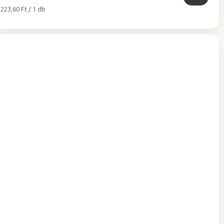
Egységár:
223,60 Ft / 1 db