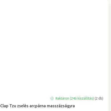
A
Raktáron (24ó kiszállítás)
(2 db)
termék
Clap Tzu zselés arcpárna masszázságyra
átlagos