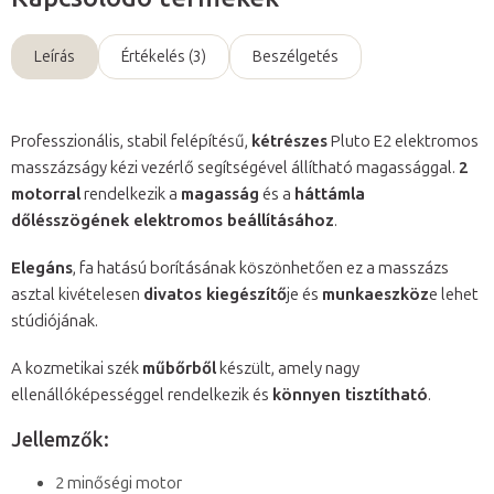
Leírás
Értékelés (3)
Beszélgetés
Professzionális, stabil felépítésű,
kétrészes
Pluto E2 elektromos
masszázságy kézi vezérlő segítségével állítható magassággal.
2
motorral
rendelkezik a
magasság
és a
háttámla
dőlésszögének elektromos beállításához
.
Elegáns
, fa hatású borításának köszönhetően ez a masszázs
asztal kivételesen
divatos kiegészítő
je és
munkaeszköz
e lehet
stúdiójának.
A kozmetikai szék
műbőrből
készült, amely nagy
ellenállóképességgel rendelkezik és
könnyen tisztítható
.
Jellemzők:
2 minőségi motor