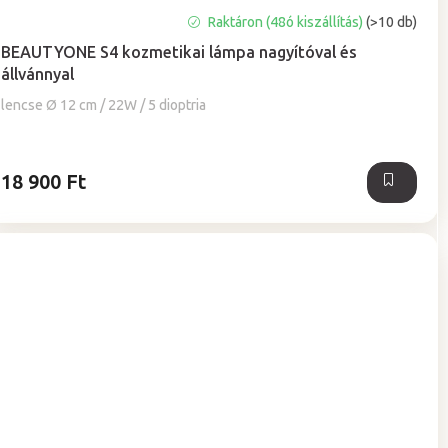
A
Raktáron (48ó kiszállítás)
(>10 db)
termék
BEAUTYONE S4 kozmetikai lámpa nagyítóval és
átlagos
állvánnyal
értékelése
5-
lencse Ø 12 cm / 22W / 5 dioptria
ből
5,0
csillag.
18 900 Ft