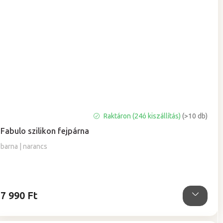
A
Raktáron (24ó kiszállítás)
(>10 db)
termék
Fabulo szilikon fejpárna
átlagos
értékelése
barna | narancs
5-
ből
5,0
csillag.
7 990 Ft