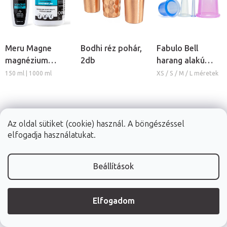
Meru Magne
Bodhi réz pohár,
Fabulo Bell
magnézium
2db
harang alakú
masszázs krém
szilikon köpöly
150 ml | 1000 ml
XS / S / M / L méretek
Az oldal sütiket (cookie) használ. A böngészéssel
3 270 Ft
6 890 Ft
970 Ft
elfogadja használatukat.
Raktáron (24ó
Raktáron (24ó
Raktáron (24ó
kiszállítás)
kiszállítás)
kiszállítás)
Beállítások
RÉSZLET
RÉSZLET
RÉSZLET
Elfogadom