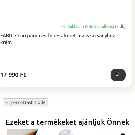
A
Raktáron (24ó kiszállítás)
(5 db)
termék
FABULO arcpárna és fejrész keret masszázságyhoz -
átlagos
krém
értékelése
5-
ből
5,0
csillag.
17 990 Ft
High-contrast mode
Ezeket a termékeket ajánljuk Önnek