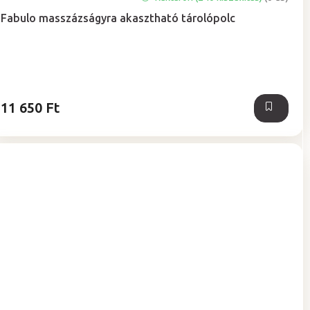
termék
Fabulo masszázságyra akasztható tárolópolc
átlagos
értékelése
5-
ből
5,0
csillag.
11 650 Ft