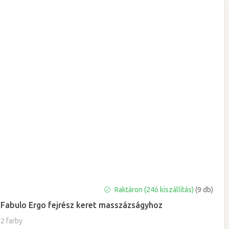
A
Raktáron (24ó kiszállítás)
(9 db)
termék
Fabulo Ergo fejrész keret masszázságyhoz
átlagos
értékelése
2 farby