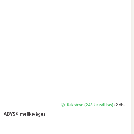
A
Raktáron (24ó kiszállítás)
(2 db)
termék
HABYS® mellkivágás
átlagos
értékelése
5-