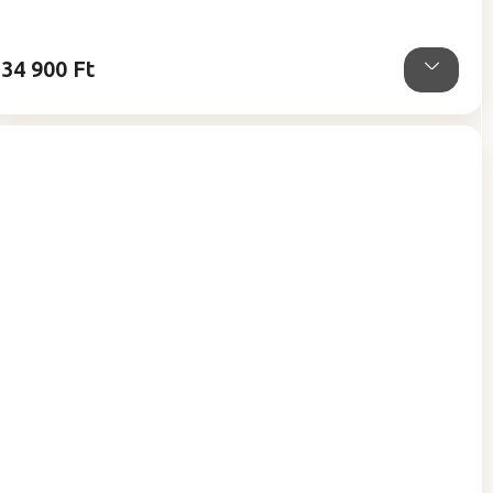
ből
5,0
csillag.
34 900 Ft