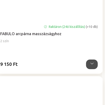
A
Raktáron (24ó kiszállítás)
(>10 db)
termék
FABULO arcpárna masszázságyhoz
átlagos
értékelése
2 szín
5-
ből
5,0
csillag.
9 150 Ft