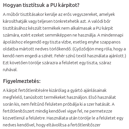
Hogyan tisztítsuk a PU kárpitot?
A műbőr tisztításakor kerülje az erős vegyszereket, amelyek
károsíthatják vagy teljesen tönkretehetik azt. A valódi bőr
tisztításához készült termékek nem alkalmasak a PU kárpit
számára, ezért ezeket semmiképpen ne használja. A mindennapi
ápoláshoz elegendő egy tiszta vízbe, esetleg enyhe szappanos
oldatba mártott nedves törlőkendő. (Győződjön meg róla, hogy a
kendő nem engedi a színét. Fehér színű textil használata ajánlott.)
Ezt követően törölje szárazra a felületet egy tiszta, száraz
ruhával.
Figyelmeztetés:
A kárpit fertőtlenítésére kizárólag a gyártó ajánlásainak
megfelelő, tanúsított termékeket használjon. Első használat
során kis, nem feltűnő felületen próbálja ki a szer hatását. A
fertőtlenítőszert mindig kendővel vigye fel, ne permetezze
közvetlenül a felületre. Használata után törölje le a felületet egy
nedves kendővel, hogy eltávolítsa a fertőtlenítőszer