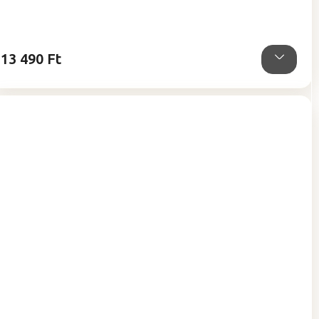
5-
ből
0,0
csillag.
13 490 Ft