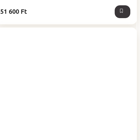
csillag.
51 600 Ft