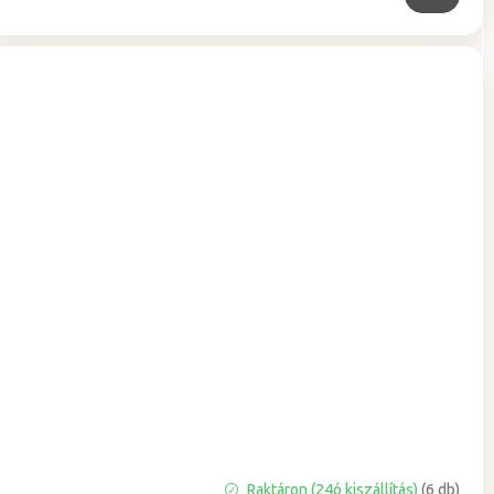
A
Raktáron (24ó kiszállítás)
(6 db)