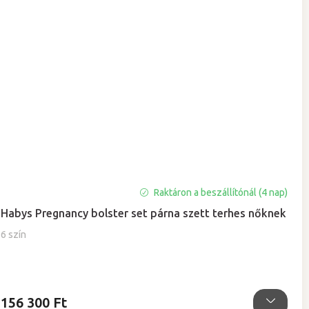
A
Raktáron a beszállítónál (4 nap)
termék
Habys Pregnancy bolster set párna szett terhes nőknek
átlagos
értékelése
6 szín
5-
ből
5,0
csillag.
156 300 Ft