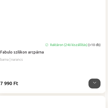
A
Raktáron (24ó kiszállítás)
(>10 db)
termék
Fabulo szilikon arcpárna
átlagos
értékelése
barna | narancs
5-
ből
5,0
csillag.
7 990 Ft