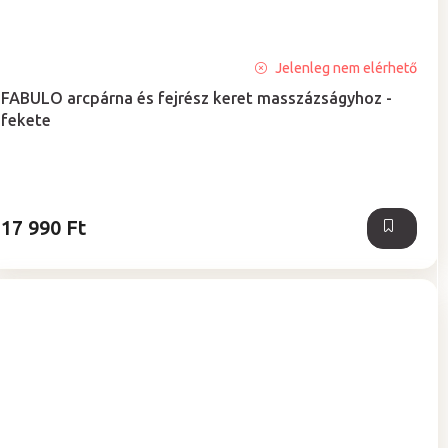
A
Jelenleg nem elérhető
termék
FABULO arcpárna és fejrész keret masszázságyhoz -
átlagos
fekete
értékelése
5-
ből
5,0
csillag.
17 990 Ft