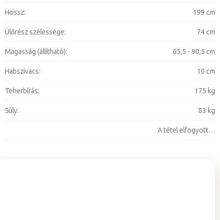
Hossz
:
199 cm
Ülőrész szélessége
:
74 cm
Magasság (állítható)
:
65,5 - 90,5 cm
Habszivacs
:
10 cm
Teherbírás
:
175 kg
Súly
:
83 kg
A tétel elfogyott…